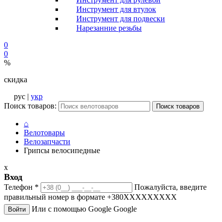
Инструмент для втулок
Инструмент для подвески
Нарезанние резьбы
0
0
%
скидка
рус |
укр
Поиск товаров:
Поиск товаров
⌂
Велотовары
Велозапчасти
Грипсы велосипедные
x
Вход
Телефон
*
Пожалуйста, введите
правильный номер в формате +380XXXXXXXXX
Или с помощью Google
Google
Войти