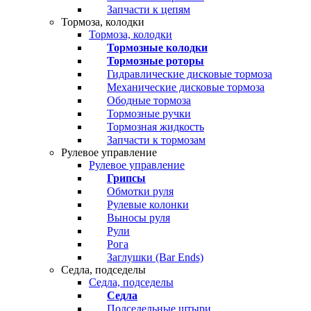
Запчасти к цепям
Тормоза, колодки
Тормоза, колодки
Тормозные колодки
Тормозные роторы
Гидравлические дисковые тормоза
Механические дисковые тормоза
Ободные тормоза
Тормозные ручки
Тормозная жидкость
Запчасти к тормозам
Рулевое управление
Рулевое управление
Грипсы
Обмотки руля
Рулевые колонки
Выносы руля
Рули
Рога
Заглушки (Bar Ends)
Седла, подседелы
Седла, подседелы
Седла
Подседельные штыри