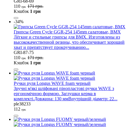
GRI-68-69
110
171 грн.
грн.
Кэшбэк
1 грн
-34%
Грипсы Green Cycle GGR-254 145mm салатовые, BMX
Лёгкие и стильные грипсы для BMX. Изготовлены из
высококачественной резины, что обеспечивает хороший
хват и препятствует прокручиванию...
GRI-87-75
110
171 грн.
грн.
Кэшбэк
1 грн
Ручки руля Longus WAVE foam черный
Зручні м'які шліфовані пінопластові ручки WAVE з
ергономічною формою. Заглушки керма в
комплекті.Довжина: 130 ммВнутрішній діаметр: 22...
ple38233
112
грн.