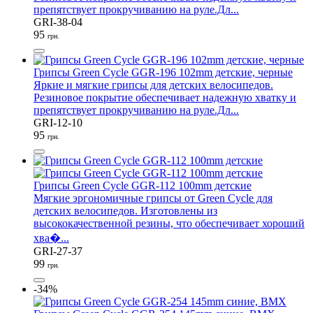
препятствует прокручиванию на руле.Дл...
GRI-38-04
95
грн.
Грипсы Green Cycle GGR-196 102mm детские, черные
Яркие и мягкие грипсы для детских велосипедов.
Резиновое покрытие обеспечивает надежную хватку и
препятствует прокручиванию на руле.Дл...
GRI-12-10
95
грн.
Грипсы Green Cycle GGR-112 100mm детские
Мягкие эргономичные грипсы от Green Cycle для
детских велосипедов. Изготовлены из
высококачественной резины, что обеспечивает хороший
хва�...
GRI-27-37
99
грн.
-34%