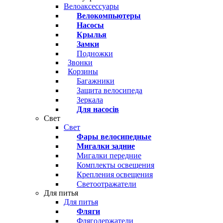
Велоаксессуары
Велокомпьютеры
Насосы
Крылья
Замки
Подножки
Звонки
Корзины
Багажники
Защита велосипеда
Зеркала
Для насосів
Свет
Свет
Фары велосипедные
Мигалки задние
Мигалки передние
Комплекты освещения
Крепления освещения
Светоотражатели
Для питья
Для питья
Фляги
Флягодержатели