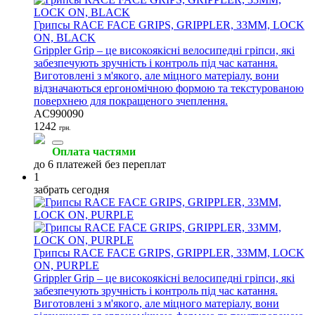
Грипсы RACE FACE GRIPS, GRIPPLER, 33MM, LOCK
ON, BLACK
Grippler Grip – це високоякісні велосипедні гріпси, які
забезпечують зручність і контроль під час катання.
Виготовлені з м'якого, але міцного матеріалу, вони
відзначаються ергономічною формою та текстурованою
поверхнею для покращеного зчеплення.
AC990090
1242
грн.
Оплата частями
до 6 платежей без переплат
1
забрать сегодня
Грипсы RACE FACE GRIPS, GRIPPLER, 33MM, LOCK
ON, PURPLE
Grippler Grip – це високоякісні велосипедні гріпси, які
забезпечують зручність і контроль під час катання.
Виготовлені з м'якого, але міцного матеріалу, вони