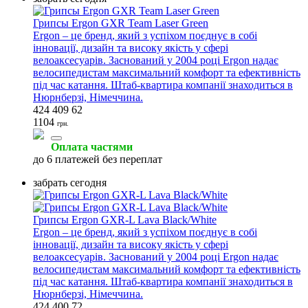
Грипсы Ergon GXR Team Laser Green
Ergon – це бренд, який з успіхом поєднує в собі
інновації, дизайн та високу якість у сфері
велоаксесуарів. Заснований у 2004 році Ergon надає
велосипедистам максимальний комфорт та ефективність
під час катання. Штаб-квартира компанії знаходиться в
Нюрнберзі, Німеччина.
424 409 62
1104
грн.
Оплата частями
до 6 платежей без переплат
забрать сегодня
Грипсы Ergon GXR-L Lava Black/White
Ergon – це бренд, який з успіхом поєднує в собі
інновації, дизайн та високу якість у сфері
велоаксесуарів. Заснований у 2004 році Ergon надає
велосипедистам максимальний комфорт та ефективність
під час катання. Штаб-квартира компанії знаходиться в
Нюрнберзі, Німеччина.
424 400 72