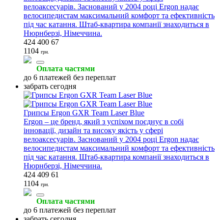
велоаксесуарів. Заснований у 2004 році Ergon надає
велосипедистам максимальний комфорт та ефективність
під час катання. Штаб-квартира компанії знаходиться в
Нюрнберзі, Німеччина.
424 400 67
1104
грн.
Оплата частями
до 6 платежей без переплат
забрать сегодня
Грипсы Ergon GXR Team Laser Blue
Ergon – це бренд, який з успіхом поєднує в собі
інновації, дизайн та високу якість у сфері
велоаксесуарів. Заснований у 2004 році Ergon надає
велосипедистам максимальний комфорт та ефективність
під час катання. Штаб-квартира компанії знаходиться в
Нюрнберзі, Німеччина.
424 409 61
1104
грн.
Оплата частями
до 6 платежей без переплат
забрать сегодня