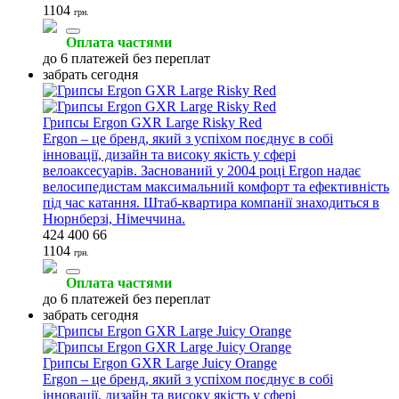
1104
грн.
Оплата частями
до 6 платежей без переплат
забрать сегодня
Грипсы Ergon GXR Large Risky Red
Ergon – це бренд, який з успіхом поєднує в собі
інновації, дизайн та високу якість у сфері
велоаксесуарів. Заснований у 2004 році Ergon надає
велосипедистам максимальний комфорт та ефективність
під час катання. Штаб-квартира компанії знаходиться в
Нюрнберзі, Німеччина.
424 400 66
1104
грн.
Оплата частями
до 6 платежей без переплат
забрать сегодня
Грипсы Ergon GXR Large Juicy Orange
Ergon – це бренд, який з успіхом поєднує в собі
інновації, дизайн та високу якість у сфері