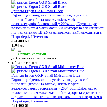
Грипсы Ergon GXR Small Black
Ergon – це бренд, який з успіхом поєднує в собі
інновації, дизайн та високу якість у сфері
велоаксесуарів. Заснований у 2004 році Ergon надає
велосипедистам максимальний комфорт та ефективність
під час катання. Штаб-квартира компанії знаходиться в
Нюрнберзі, Німеччина.
424 400 60
1104
грн.
Оплата частями
до 6 платежей без переплат
забрать сегодня
Грипсы Ergon GXR Small Midsummer Blue
Ergon – це бренд, який з успіхом поєднує в собі
інновації, дизайн та високу якість у сфері
велоаксесуарів. Заснований у 2004 році Ergon надає
велосипедистам максимальний комфорт та ефективність
під час катання. Штаб-квартира компанії знаходиться в
Нюрнберзі, Німеччина.
424 400 61