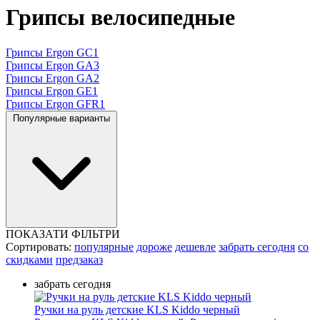
Грипсы велосипедные
Грипсы Ergon GC1
Грипсы Ergon GA3
Грипсы Ergon GA2
Грипсы Ergon GE1
Грипсы Ergon GFR1
Популярные варианты
ПОКАЗАТИ ФІЛЬТРИ
Сортировать:
популярные
дороже
дешевле
забрать сегодня
со
скидками
предзаказ
забрать сегодня
Ручки на руль детские KLS Kiddo черный