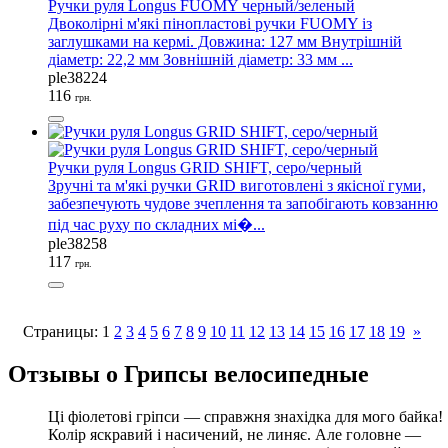
Ручки руля Longus FUOMY черный/зеленый
Двоколірні м'які пінопластові ручки FUOMY із
заглушками на кермі. Довжина: 127 мм Внутрішній
діаметр: 22,2 мм Зовнішній діаметр: 33 мм ...
ple38224
116
грн.
Ручки руля Longus GRID SHIFT, серо/черный
Зручні та м'які ручки GRID виготовлені з якісної гуми,
забезпечують чудове зчеплення та запобігають ковзанню
під час руху по складних мі�...
ple38258
117
грн.
Страницы:
1
2
3
4
5
6
7
8
9
10
11
12
13
14
15
16
17
18
19
»
Отзывы о Грипсы велосипедные
Ці фіолетові гріпси — справжня знахідка для мого байка!
Колір яскравий і насичений, не линяє. Але головне —