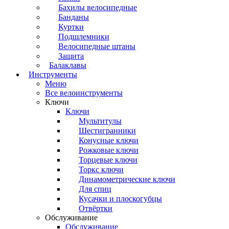
Бахилы велосипедные
Банданы
Куртки
Подшлемники
Велосипедные штаны
Защита
Балаклавы
Инструменты
Меню
Все велоинструменты
Ключи
Ключи
Мультитулы
Шестигранники
Конусные ключи
Рожковые ключи
Торцевые ключи
Торкс ключи
Динамометрические ключи
Для спиц
Кусачки и плоскогубцы
Отвёртки
Обслуживание
Обслуживание