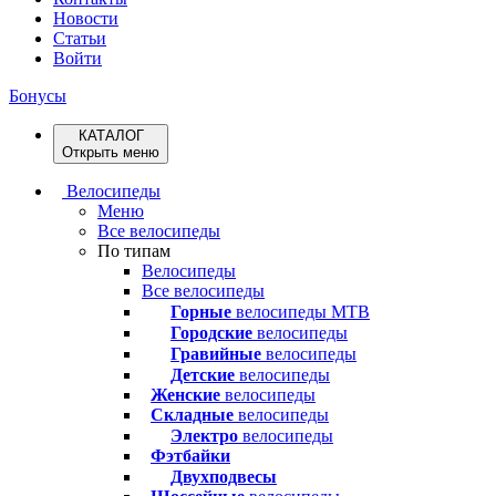
Новости
Статьи
Войти
Бонусы
КАТАЛОГ
Открыть меню
Велосипеды
Меню
Все велосипеды
По типам
Велосипеды
Все велосипеды
Горные
велосипеды MTB
Городские
велосипеды
Гравийные
велосипеды
Детские
велосипеды
Женские
велосипеды
Складные
велосипеды
Электро
велосипеды
Фэтбайки
Двухподвесы