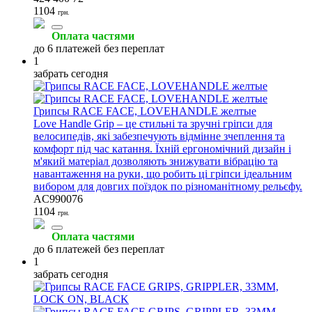
1104
грн.
Оплата частями
до 6 платежей без переплат
1
забрать сегодня
Грипсы RACE FACE, LOVEHANDLE желтые
Love Handle Grip – це стильні та зручні гріпси для
велосипедів, які забезпечують відмінне зчеплення та
комфорт під час катання. Їхній ергономічний дизайн і
м'який матеріал дозволяють знижувати вібрацію та
навантаження на руки, що робить ці гріпси ідеальним
вибором для довгих поїздок по різноманітному рельєфу.
AC990076
1104
грн.
Оплата частями
до 6 платежей без переплат
1
забрать сегодня