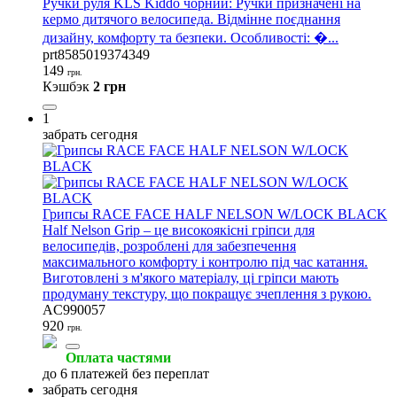
Ручки руля KLS Kiddo чорний: Ручки призначені на
кермо дитячого велосипеда. Відмінне поєднання
дизайну, комфорту та безпеки. Особливості: �...
prt8585019374349
149
грн.
Кэшбэк
2 грн
1
забрать сегодня
Грипсы RACE FACE HALF NELSON W/LOCK BLACK
Half Nelson Grip – це високоякісні гріпси для
велосипедів, розроблені для забезпечення
максимального комфорту і контролю під час катання.
Виготовлені з м'якого матеріалу, ці гріпси мають
продуману текстуру, що покращує зчеплення з рукою.
AC990057
920
грн.
Оплата частями
до 6 платежей без переплат
забрать сегодня