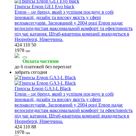
Грипсы Ergon GE1 Evo black
Ergon – це бренд, який з успіхом поєднує в собі
інновації, дизайн та високу якість у сфері
велоаксесуарів. Заснований у 2004 році Ergon надає
велосипедистам максимальний комфорт та ефективність
під час катання. Штаб-квартира компанії знаходиться в
Нюрнберзі, Німеччина.
424 110 50
1978
грн.
Оплата частями
до 6 платежей без переплат
забрать сегодня
Грипсы Ergon GA3-L Black
Ergon – це бренд, який з успіхом поєднує в собі
інновації, дизайн та високу якість у сфері
велоаксесуарів. Заснований у 2004 році Ergon надає
велосипедистам максимальний комфорт та ефективність
під час катання. Штаб-квартира компанії знаходиться в
Нюрнберзі, Німеччина.
424 110 88
1978
грн.