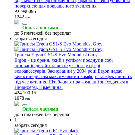
відзначаються ергономічною формою та текстурованою
поверхнею для покращеного зчеплення.
AC990096
1242
грн.
Оплата частями
до 6 платежей без переплат
забрать сегодня
Грипсы Ergon GS1-S Evo Moondust Grey
Ergon – це бренд, який з успіхом поєднує в собі
інновації, дизайн та високу якість у сфері
велоаксесуарів. Заснований у 2004 році Ergon надає
велосипедистам максимальний комфорт та ефективність
під час катання. Штаб-квартира компанії знаходиться в
Нюрнберзі, Німеччина.
424 100 15
1978
грн.
Оплата частями
до 6 платежей без переплат
1
забрать сегодня