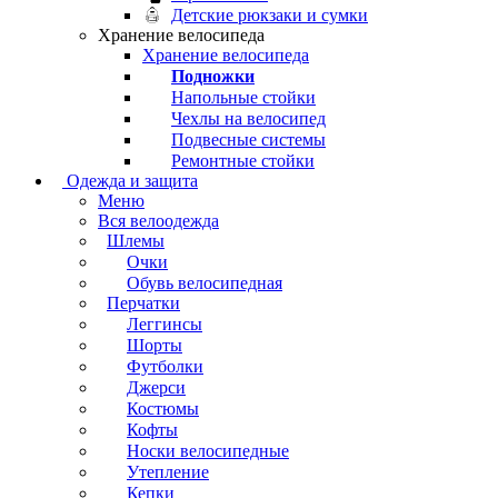
Детские рюкзаки и сумки
Хранение велосипеда
Хранение велосипеда
Подножки
Напольные стойки
Чехлы на велосипед
Подвесные системы
Ремонтные стойки
Одежда и защита
Меню
Вся велоодежда
Шлемы
Очки
Обувь велосипедная
Перчатки
Леггинсы
Шорты
Футболки
Джерси
Костюмы
Кофты
Носки велосипедные
Утепление
Кепки