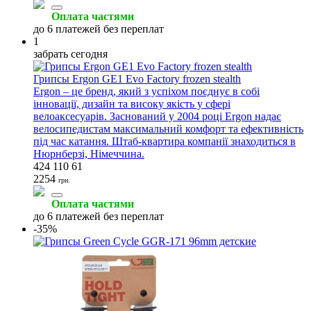
Оплата частями
до 6 платежей без переплат
1
забрать сегодня
Грипсы Ergon GE1 Evo Factory frozen stealth
Ergon – це бренд, який з успіхом поєднує в собі
інновації, дизайн та високу якість у сфері
велоаксесуарів. Заснований у 2004 році Ergon надає
велосипедистам максимальний комфорт та ефективність
під час катання. Штаб-квартира компанії знаходиться в
Нюрнберзі, Німеччина.
424 110 61
2254
грн.
Оплата частями
до 6 платежей без переплат
-35%