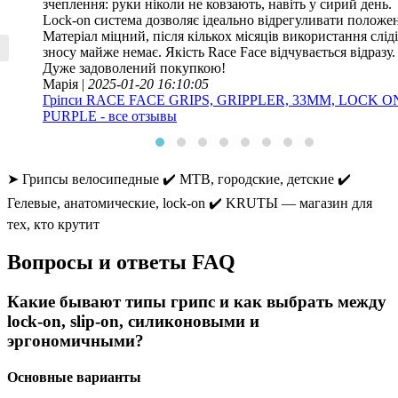
зчеплення: руки ніколи не ковзають, навіть у сирий день.
Lock-on система дозволяє ідеально відрегуливати положе
Матеріал міцний, після кількох місяців використання слід
зносу майже немає. Якість Race Face відчувається відразу.
Дуже задоволений покупкою!
Марія |
2025-01-20 16:10:05
Гріпси RACE FACE GRIPS, GRIPPLER, 33MM, LOCK O
PURPLE - все отзывы
➤ Грипсы велосипедные ✔️ MTB, городские, детские ✔️
Гелевые, анатомические, lock-on ✔️ KRUТЫ — магазин для
тех, кто крутит
Вопросы и ответы FAQ
Какие бывают типы грипс и как выбрать между
lock-on, slip-on, силиконовыми и
эргономичными?
Основные варианты