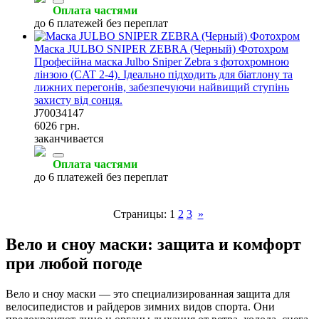
Оплата частями
до 6 платежей без переплат
Маска JULBO SNIPER ZEBRA (Черный) Фотохром
Професійна маска Julbo Sniper Zebra з фотохромною
лінзою (CAT 2-4). Ідеально підходить для біатлону та
лижних перегонів, забезпечуючи найвищий ступінь
захисту від сонця.
J70034147
6026 грн.
заканчивается
Оплата частями
до 6 платежей без переплат
Страницы:
1
2
3
»
Вело и сноу маски: защита и комфорт
при любой погоде
Вело и сноу маски — это специализированная защита для
велосипедистов и райдеров зимних видов спорта. Они