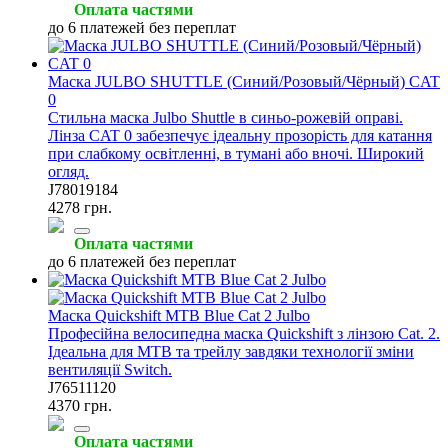
Оплата частями
до 6 платежей без переплат
Маска JULBO SHUTTLE (Синий/Розовый/Чёрный) CAT
0
Стильна маска Julbo Shuttle в синьо-рожевій оправі.
Лінза CAT 0 забезпечує ідеальну прозорість для катання
при слабкому освітленні, в тумані або вночі. Широкий
огляд.
J78019184
4278 грн.
Оплата частями
до 6 платежей без переплат
Маска Quickshift MTB Blue Cat 2 Julbo
Професійна велосипедна маска Quickshift з лінзою Cat. 2.
Ідеальна для MTB та трейлу завдяки технології зміни
вентиляції Switch.
J76511120
4370 грн.
Оплата частями