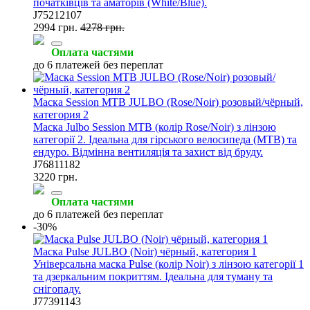
початківців та аматорів (White/Blue).
J75212107
2994 грн.
4278 грн.
Оплата частями
до 6 платежей без переплат
Маска Session MTB JULBO (Rose/Noir) розовый/чёрный,
категория 2
Маска Julbo Session MTB (колір Rose/Noir) з лінзою
категорії 2. Ідеальна для гірського велосипеда (MTB) та
ендуро. Відмінна вентиляція та захист від бруду.
J76811182
3220 грн.
Оплата частями
до 6 платежей без переплат
-30%
Маска Pulse JULBO (Noir) чёрный, категория 1
Універсальна маска Pulse (колір Noir) з лінзою категорії 1
та дзеркальним покриттям. Ідеальна для туману та
снігопаду.
J77391143