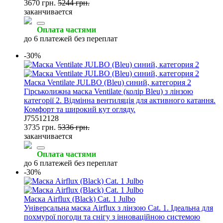
3670 грн.
5244 грн.
заканчивается
Оплата частями
до 6 платежей без переплат
-30%
Маска Ventilate JULBO (Bleu) синий, категория 2
Гірськолижна маска Ventilate (колір Bleu) з лінзою
категорії 2. Відмінна вентиляція для активного катання.
Комфорт та широкий кут огляду.
J75512128
3735 грн.
5336 грн.
заканчивается
Оплата частями
до 6 платежей без переплат
-30%
Маска Airflux (Black) Cat. 1 Julbo
Універсальна маска Airflux з лінзою Cat. 1. Ідеальна для
похмурої погоди та снігу з інноваційною системою