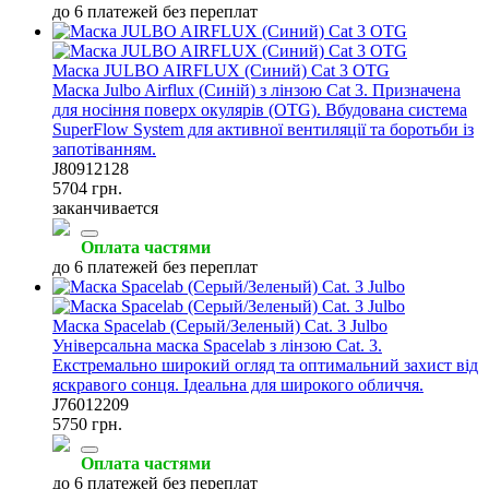
до 6 платежей без переплат
Маска JULBO AIRFLUX (Синий) Cat 3 OTG
Маска Julbo Airflux (Синій) з лінзою Cat 3. Призначена
для носіння поверх окулярів (OTG). Вбудована система
SuperFlow System для активної вентиляції та боротьби із
запотіванням.
J80912128
5704 грн.
заканчивается
Оплата частями
до 6 платежей без переплат
Маска Spacelab (Серый/Зеленый) Cat. 3 Julbo
Універсальна маска Spacelab з лінзою Cat. 3.
Екстремально широкий огляд та оптимальний захист від
яскравого сонця. Ідеальна для широкого обличчя.
J76012209
5750 грн.
Оплата частями
до 6 платежей без переплат