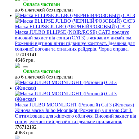
Оплата частями
до 6 платежей без переплат
Маска ELLIPSE JULBO (ЧЕРНЫЙ/РОЗОВЫЙ) CAT3
Маска JULBO ELLIPSE (NOIR/ROSE) CAT3 поєднує
високий захист від сонця (CAT3) з яскравим дизайном.
Рожевий відтінок лінзи підвищує контраст. Ідеальна для
сонячної погоди та стильних райдерів. Чорна оправа.
J77019141
4646 грн.
Оплата частями
до 6 платежей без переплат
Маска JULBO MOONLIGHT (Розовый) Cat 3 (Женская)
Жіноча маска Julbo Moonlight (Рожевий) з лінзою Cat 3.
Оптимізована для жіночого обличчя. Високий захист від
сонця, елегантний дизайн та ідеальне прилягання.
J76712192
4968 грн.