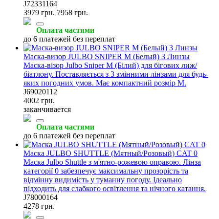
J72331164
3979 грн.
7958 грн.
Оплата частями
до 6 платежей без переплат
Маска-визор JULBO SNIPER M (Белый) 3 Линзы
Маска-візор Julbo Sniper M (Білий) для бігових лиж/
біатлону. Поставляється з 3 змінними лінзами для будь-
яких погодних умов. Має компактний розмір M.
J69020112
4002 грн.
заканчивается
Оплата частями
до 6 платежей без переплат
Маска JULBO SHUTTLE (Мятный/Розовый) CAT 0
Маска Julbo Shuttle з м'ятно-рожевою оправою. Лінза
категорії 0 забезпечує максимальну прозорість та
відмінну видимість у туманну погоду. Ідеально
підходить для слабкого освітлення та нічного катання.
J78000164
4278 грн.