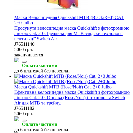
Маска Велосипедная Quickshift MTB (Black/Red) CAT
2+0 Julbo
Просунута велосипедна маска Quickshift з фотохромною
лінзою Cat. 2-0. Ідеальна для MTB завдяки технології
вентиляції Switch Air.
J76511140
5060 грн.
заканчивается
Оплата частями
до 6 платежей без переплат
Маска Quickshift MTB (Rose/Noir) Cat. 2+0 Julbo
Ефективна велосипедна маска Quickshift з фотохромною
лінзою Cat. 2-0. Оправа (Rose/Noir) і технологія Switch
Air для MTB та трейлу.
J76511182
5060 грн.
Оплата частями
до 6 платежей без переплат