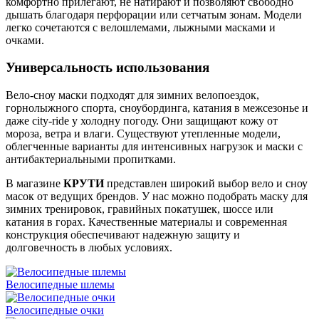
комфортно прилегают, не натирают и позволяют свободно
дышать благодаря перфорации или сетчатым зонам. Модели
легко сочетаются с велошлемами, лыжными масками и
очками.
Универсальность использования
Вело-сноу маски подходят для зимних велопоездок,
горнолыжного спорта, сноубординга, катания в межсезонье и
даже city-ride у холодну погоду. Они защищают кожу от
мороза, ветра и влаги. Существуют утепленные модели,
облегченные варианты для интенсивных нагрузок и маски с
антибактериальными пропитками.
В магазине
КРУТИ
представлен широкий выбор вело и сноу
масок от ведущих брендов. У нас можно подобрать маску для
зимних тренировок, гравийных покатушек, шоссе или
катания в горах. Качественные материалы и современная
конструкция обеспечивают надежную защиту и
долговечность в любых условиях.
Велосипедные шлемы
Велосипедные очки