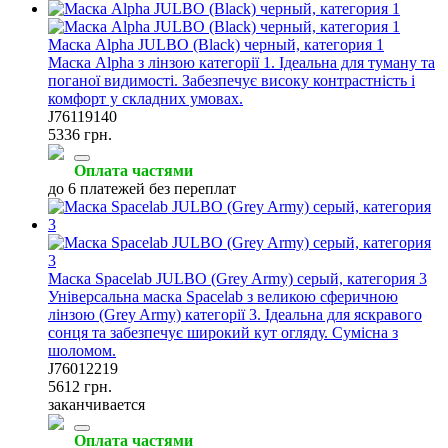
Маска Alpha JULBO (Black) черный, категория 1
Маска Alpha з лінзою категорії 1. Ідеальна для туману та
поганої видимості. Забезпечує високу контрастність і
комфорт у складних умовах.
J76119140
5336 грн.
Оплата частями
до 6 платежей без переплат
Маска Spacelab JULBO (Grey Army) серый, категория 3
Універсальна маска Spacelab з великою сферичною
лінзою (Grey Army) категорії 3. Ідеальна для яскравого
сонця та забезпечує широкий кут огляду. Сумісна з
шоломом.
J76012219
5612 грн.
заканчивается
Оплата частями