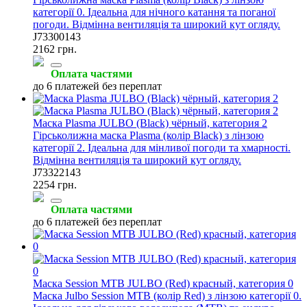
категорії 0. Ідеальна для нічного катання та поганої
погоди. Відмінна вентиляція та широкий кут огляду.
J73300143
2162 грн.
Оплата частями
до 6 платежей без переплат
Маска Plasma JULBO (Black) чёрный, категория 2
Гірськолижна маска Plasma (колір Black) з лінзою
категорії 2. Ідеальна для мінливої погоди та хмарності.
Відмінна вентиляція та широкий кут огляду.
J73322143
2254 грн.
Оплата частями
до 6 платежей без переплат
Маска Session MTB JULBO (Red) красный, категория 0
Маска Julbo Session MTB (колір Red) з лінзою категорії 0.