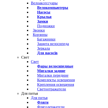
Велоаксессуары
Велокомпьютеры
Насосы
Крылья
Замки
Подножки
Звонки
Корзины
Багажники
Защита велосипеда
Зеркала
Для насосів
Свет
Свет
Фары велосипедные
Мигалки задние
Мигалки передние
Комплекты освещения
Крепления освещения
Светоотражатели
Для питья
Для питья
Фляги
Флягодержатели