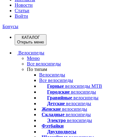
Новости
Статьи
Войти
Бонусы
КАТАЛОГ
Открыть меню
Велосипеды
Меню
Все велосипеды
По типам
Велосипеды
Все велосипеды
Горные
велосипеды MTB
Городские
велосипеды
Гравийные
велосипеды
Детские
велосипеды
Женские
велосипеды
Складные
велосипеды
Электро
велосипеды
Фэтбайки
Двухподвесы