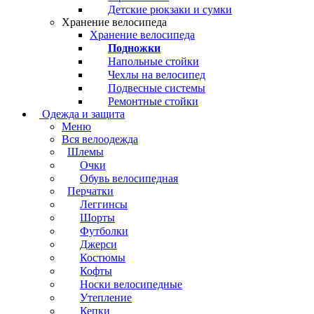
Детские рюкзаки и сумки
Хранение велосипеда
Хранение велосипеда
Подножки
Напольные стойки
Чехлы на велосипед
Подвесные системы
Ремонтные стойки
Одежда и защита
Меню
Вся велоодежда
Шлемы
Очки
Обувь велосипедная
Перчатки
Леггинсы
Шорты
Футболки
Джерси
Костюмы
Кофты
Носки велосипедные
Утепление
Кепки