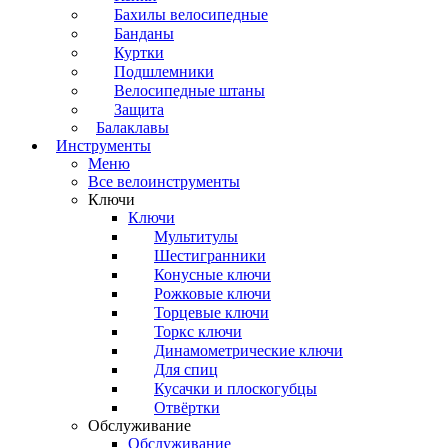
Бахилы велосипедные
Банданы
Куртки
Подшлемники
Велосипедные штаны
Защита
Балаклавы
Инструменты
Меню
Все велоинструменты
Ключи
Ключи
Мультитулы
Шестигранники
Конусные ключи
Рожковые ключи
Торцевые ключи
Торкс ключи
Динамометрические ключи
Для спиц
Кусачки и плоскогубцы
Отвёртки
Обслуживание
Обслуживание