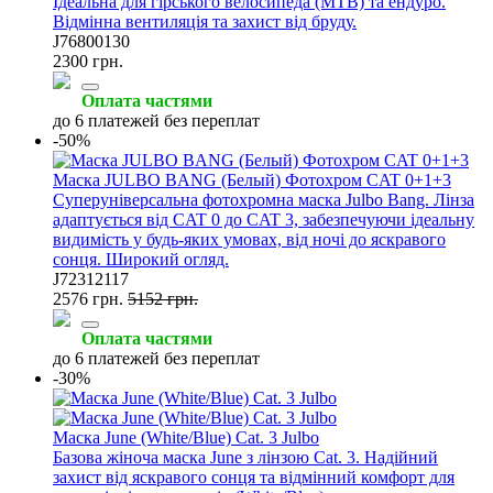
Ідеальна для гірського велосипеда (MTB) та ендуро.
Відмінна вентиляція та захист від бруду.
J76800130
2300 грн.
Оплата частями
до 6 платежей без переплат
-50%
Маска JULBO BANG (Белый) Фотохром CAT 0+1+3
Суперуніверсальна фотохромна маска Julbo Bang. Лінза
адаптується від CAT 0 до CAT 3, забезпечуючи ідеальну
видимість у будь-яких умовах, від ночі до яскравого
сонця. Широкий огляд.
J72312117
2576 грн.
5152 грн.
Оплата частями
до 6 платежей без переплат
-30%
Маска June (White/Blue) Cat. 3 Julbo
Базова жіноча маска June з лінзою Cat. 3. Надійний
захист від яскравого сонця та відмінний комфорт для