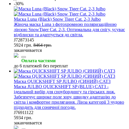
-30%
Маска Luna (Black) Snow Tiger Cat. 2-3 Julbo
Жіноча маска Luna з фотохромною поляризаційною
лінзою SnowTiger Cat. 2-3. Оптимальна для снігу, усуває
відблиски та адаптується до світла.
J72873145
5924 грн.
8464 грн.
заканчивается
Оплата частями
до 6 платежей без переплат
Маска QUICKSHIFT SP JULBO (СИНИЙ) CAT3
Маска JULBO QUICKSHIFT SP (BLUE) CAT3 -
ідеальний вибір для сноубордингу та гірських лиж.
Забезпечує широке поле зору, швидку адаптацію до
світла і комфортне прилягання. Лінза категорії 3 чудово
підходить для сонячної погоди.
J76911122
5934 грн.
заканчивается