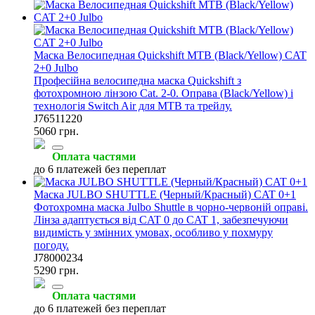
Маска Велосипедная Quickshift MTB (Black/Yellow) CAT
2+0 Julbo
Професійна велосипедна маска Quickshift з
фотохромною лінзою Cat. 2-0. Оправа (Black/Yellow) і
технологія Switch Air для MTB та трейлу.
J76511220
5060 грн.
Оплата частями
до 6 платежей без переплат
Маска JULBO SHUTTLE (Черный/Красный) CAT 0+1
Фотохромна маска Julbo Shuttle в чорно-червоній оправі.
Лінза адаптується від CAT 0 до CAT 1, забезпечуючи
видимість у змінних умовах, особливо у похмуру
погоду.
J78000234
5290 грн.
Оплата частями
до 6 платежей без переплат