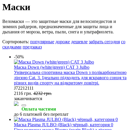
Маски
Веломаски — это защитные маски для велосипедистов и
зимних райдеров, предназначенные для защиты лица и
дыхания от мороза, ветра, пыли, снега и ультрафиолета.
Сортировать:
популярные
дороже
дешевле
забрать сегодня
со
скидками
предзаказ
-50%
Маска Down (white/green) CAT 3 Julbo
Універсальна спортивна маска Down з полікарбонатною
лінзою Cat. 3. Ідеально підходить для яскравого сонця та
різних видів спорту на відкритому повітрі.
J72212111
2116 грн.
4232 грн.
заканчивается
Оплата частями
до 6 платежей без переплат
Маска Plasma JULBO (Black) чёрный, категория 0
Гірськолижна маска Plasma (колір Black) з лінзою