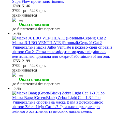
SuperFlow проти запотівання.
J74815146
3799 грн.
5428 грн.
заканчивается
Оплата частями
до 6 платежей без переплат
-30%
Маска JULBO VENTILATE (Розовый/Серый) Cat 2
Універсальна маска Julbo Ventilate в рожево-сірій оправі з
лінзою Cat 2. Легка та комфортна модель з відмінною
вентиляцією, ідеальна для хмарної або мінливої погоди.
J75512199
3799 грн.
5428 грн.
заканчивается
Оплата частями
до 6 платежей без переплат
-50%
Маска Bang (Green/Black) Zebra Light Cat. 1-3 Julbo
Універсальна спортивна маска Bang з фотохромною
лінзою Zebra Light Cat. 1-3. Ідеально підходить для
змінного освітлення та високих навантажень.