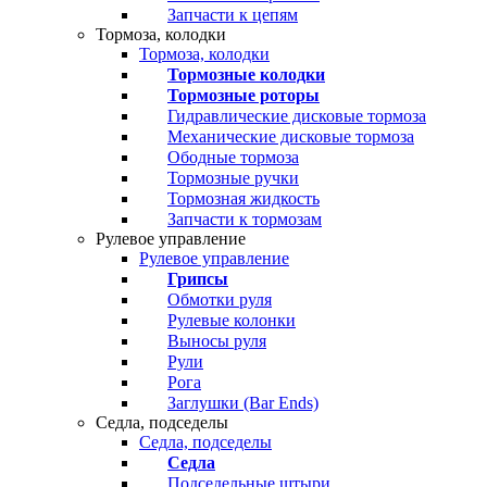
Запчасти к цепям
Тормоза, колодки
Тормоза, колодки
Тормозные колодки
Тормозные роторы
Гидравлические дисковые тормоза
Механические дисковые тормоза
Ободные тормоза
Тормозные ручки
Тормозная жидкость
Запчасти к тормозам
Рулевое управление
Рулевое управление
Грипсы
Обмотки руля
Рулевые колонки
Выносы руля
Рули
Рога
Заглушки (Bar Ends)
Седла, подседелы
Седла, подседелы
Седла
Подседельные штыри