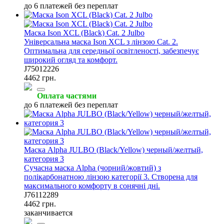
до 6 платежей без переплат
Маска Ison XCL (Black) Cat. 2 Julbo
Універсальна маска Ison XCL з лінзою Cat. 2.
Оптимальна для середньої освітленості, забезпечує
широкий огляд та комфорт.
J75012226
4462 грн.
Оплата частями
до 6 платежей без переплат
Маска Alpha JULBO (Black/Yellow) черный/желтый,
категория 3
Сучасна маска Alpha (чорний/жовтий) з
полікарбонатною лінзою категорії 3. Створена для
максимального комфорту в сонячні дні.
J76112289
4462 грн.
заканчивается