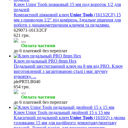
Ключ Unior Tools рожковый 15 мм под вороток 1/2 для
педалей
Компактний ріжковий ключ
Unior Tools
(1613/2CF) 15
мм з приводом 1/2" під комірець. Ідеальне рішення для
роботи з динамометричним ключем та педалями.
629071-1613/2CF
621 грн.
Оплата частями
до 6 платежей без переплат
Ключ педальный PRO 8mm Hex
Педальний шестигранний ключ на 8 мм від PRO. Ключ
виготовлений з загартованою сталі і має зручну
рукоятку. ...
plePRTLB040
654 грн.
Оплата частями
до 6 платежей без переплат
Ключ Unior Tools педальный двойной 15 х 15 мм
Класичний педальний ключ
Unior Tools
(1610/2) з двома
головками 15 мм для надійного демонтажу/монтажу
педалей. Довгий важіль для високого моменту