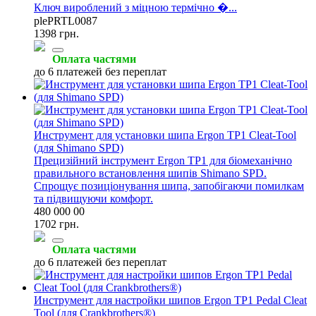
Ключ вироблений з міцною термічно �...
plePRTL0087
1398 грн.
Оплата частями
до 6 платежей без переплат
Инструмент для установки шипа Ergon TP1 Cleat-Tool
(для Shimano SPD)
Прецизійний інструмент Ergon TP1 для біомеханічно
правильного встановлення шипів Shimano SPD.
Спрощує позиціонування шипа, запобігаючи помилкам
та підвищуючи комфорт.
480 000 00
1702 грн.
Оплата частями
до 6 платежей без переплат
Инструмент для настройки шипов Ergon TP1 Pedal Cleat
Tool (для Crankbrothers®)