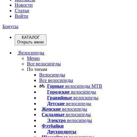
Новости
Статьи
Войти
Бонусы
КАТАЛОГ
Открыть меню
Велосипеды
Меню
Все велосипеды
По типам
Велосипеды
Все велосипеды
Горные
велосипеды MTB
Городские
велосипеды
Гравийные
велосипеды
Детские
велосипеды
Женские
велосипеды
Складные
велосипеды
Электро
велосипеды
Фэтбайки
Двухподвесы