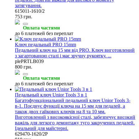
затягування.
615011-1610/2
753 грн.
Оплата частями
до 6 платежей без переплат
Ключ педальный PRO 15mm
Педальний ключ на 15 мм від PRO. Ключ виготовлений
з загартованою сталі і має зручну рукоятку. ...
plePRTLB039
800 грн.
Оплата частями
до 6 платежей без переплат
Педальный ключ Unior Tools 3 в 1
Багатофункціональний педальний ключ Unior Tools 3-
в-1. Поєднує функції ключа на 15 мм для педалей, а
також двох гайкових ключів на 8 та 10 мм.
Виготовлений з високоякісної сталі, забезпечує високий
важіль для легкого демонтажу туго закручених педалей.
Ідеальний для майстерні.
629470-1620/2P