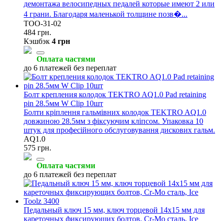
демонтажа велосипедных педалей которые имеют 2 или
4 грани. Благодаря маленькой толщине позв�...
TOO-31-02
484 грн.
Кэшбэк
4 грн
Оплата частями
до 6 платежей без переплат
Болт крепления колодок TEKTRO AQ1.0 Pad retaining
pin 28.5мм W Clip 10шт
Болти кріплення гальмівних колодок TEKTRO AQ1.0
довжиною 28.5мм з фіксуючим кліпсом. Упаковка 10
штук для професійного обслуговування дискових гальм.
AQ1.0
575 грн.
Оплата частями
до 6 платежей без переплат
Педальный ключ 15 мм, ключ торцевой 14x15 мм для
кареточных фиксирующих болтов, Cr-Mo сталь, Ice