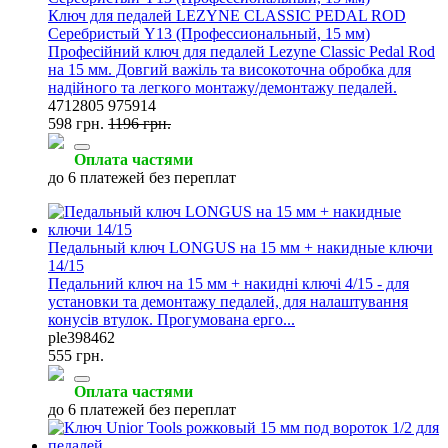
Ключ для педалей LEZYNE CLASSIC PEDAL ROD
Серебристый Y13 (Профессиональный, 15 мм)
Професійний ключ для педалей Lezyne Classic Pedal Rod
на 15 мм. Довгий важіль та високоточна обробка для
надійного та легкого монтажу/демонтажу педалей.
4712805 975914
598 грн.
1196 грн.
Оплата частями
до 6 платежей без переплат
Педальный ключ LONGUS на 15 мм + накидные ключи
14/15
Педальний ключ на 15 мм + накидні ключі 4/15 - для
установки та демонтажу педалей, для налаштування
конусів втулок. Прогумована ерго...
ple398462
555 грн.
Оплата частями
до 6 платежей без переплат