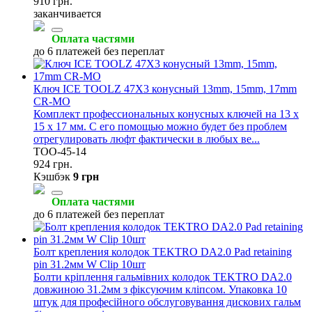
910 грн.
заканчивается
Оплата частями
до 6 платежей без переплат
Ключ ICE TOOLZ 47X3 конусный 13mm, 15mm, 17mm
CR-MO
Комплект профессиональных конусных ключей на 13 x
15 x 17 мм. С его помощью можно будет без проблем
отрегулировать люфт фактически в любых ве...
TOO-45-14
924 грн.
Кэшбэк
9 грн
Оплата частями
до 6 платежей без переплат
Болт крепления колодок TEKTRO DA2.0 Pad retaining
pin 31.2мм W Clip 10шт
Болти кріплення гальмівних колодок TEKTRO DA2.0
довжиною 31.2мм з фіксуючим кліпсом. Упаковка 10
штук для професійного обслуговування дискових гальм