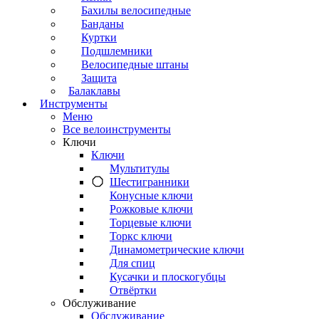
Бахилы велосипедные
Банданы
Куртки
Подшлемники
Велосипедные штаны
Защита
Балаклавы
Инструменты
Меню
Все велоинструменты
Ключи
Ключи
Мультитулы
Шестигранники
Конусные ключи
Рожковые ключи
Торцевые ключи
Торкс ключи
Динамометрические ключи
Для спиц
Кусачки и плоскогубцы
Отвёртки
Обслуживание
Обслуживание