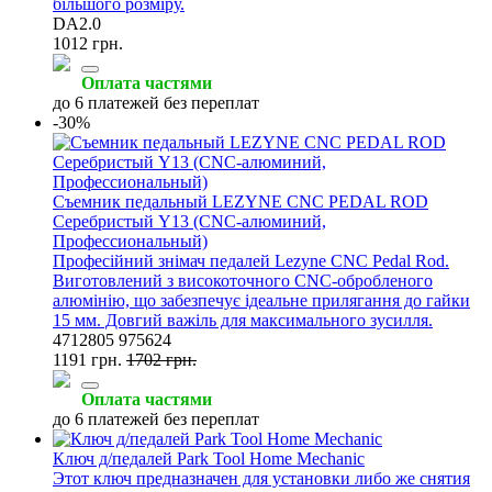
більшого розміру.
DA2.0
1012 грн.
Оплата частями
до 6 платежей без переплат
-30%
Съемник педальный LEZYNE CNC PEDAL ROD
Серебристый Y13 (CNC-алюминий,
Профессиональный)
Професійний знімач педалей Lezyne CNC Pedal Rod.
Виготовлений з високоточного CNC-обробленого
алюмінію, що забезпечує ідеальне прилягання до гайки
15 мм. Довгий важіль для максимального зусилля.
4712805 975624
1191 грн.
1702 грн.
Оплата частями
до 6 платежей без переплат
Ключ д/педалей Park Tool Home Mechanic
Этот ключ предназначен для установки либо же снятия