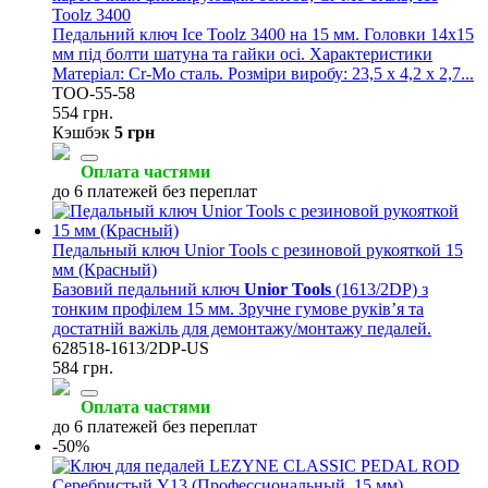
Toolz 3400
Педальний ключ Ice Toolz 3400 на 15 мм. Головки 14x15
мм під болти шатуна та гайки осі. Характеристики
Матеріал: Cr-Mo сталь. Розміри виробу: 23,5 х 4,2 х 2,7...
TOO-55-58
554 грн.
Кэшбэк
5 грн
Оплата частями
до 6 платежей без переплат
Педальный ключ Unior Tools с резиновой рукояткой 15
мм (Красный)
Базовий педальний ключ
Unior Tools
(1613/2DP) з
тонким профілем 15 мм. Зручне гумове руків’я та
достатній важіль для демонтажу/монтажу педалей.
628518-1613/2DP-US
584 грн.
Оплата частями
до 6 платежей без переплат
-50%