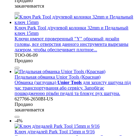
Продано
заканчивается
Ключ Park Tool д/рулевой колонки 32mm и Педальный
ключ 15mm
Ключи имеют проверенный "Y" образный дизайн
головы, все отверстия данного инструмента вырезаны
лазером, чтобы обеспечивает плотное...
TOO-06-09
Продано
Педальная обманка Unior Tools (Красная)
Обманка (заглушка)
Unior Tools
для захисту шатуна під
час транспортування або сервісу. Запобігає
пошкодженню різьби педалі та блокує рух шатуна.
627766-2650BI-US
Продано
заканчивается
-4%
Ключ д/педалей Park Tool 15mm и 9/16