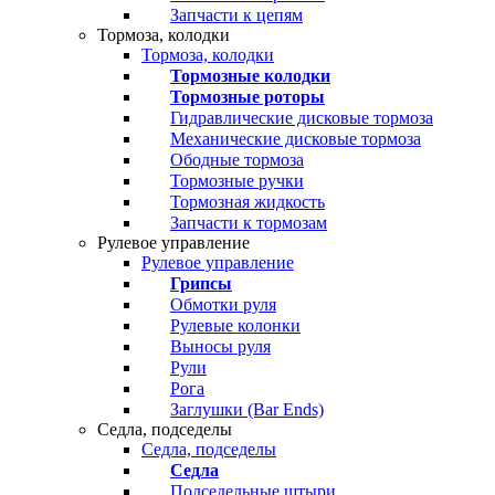
Запчасти к цепям
Тормоза, колодки
Тормоза, колодки
Тормозные колодки
Тормозные роторы
Гидравлические дисковые тормоза
Механические дисковые тормоза
Ободные тормоза
Тормозные ручки
Тормозная жидкость
Запчасти к тормозам
Рулевое управление
Рулевое управление
Грипсы
Обмотки руля
Рулевые колонки
Выносы руля
Рули
Рога
Заглушки (Bar Ends)
Седла, подседелы
Седла, подседелы
Седла
Подседельные штыри