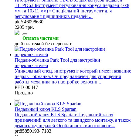
TL-PD63 Інструмент регулювання конуса педалей (7x8
мм та 10x11 мм) • Спеціальний інструмент для
регулювання підшипників педалей ...
pleY46098630
2205 грн.
Оплата частями
до 6 платежей без переплат
Педали-обманка Park Tool для настройки
переключателей
Уникальный спец. инструмент который имеет название
педаль - обманка. Он предназначен для упрощения
работы механика по настройке велосип...
PED-00-H7
Продано
Педальный ключ KLS Spartan
Педальний ключ KLS Spartan: Педальний ключ
призначений для легкого та швидкого монтажу, а також
демонтажу педалей.Особливості: виготовлени...
prt8585019347183