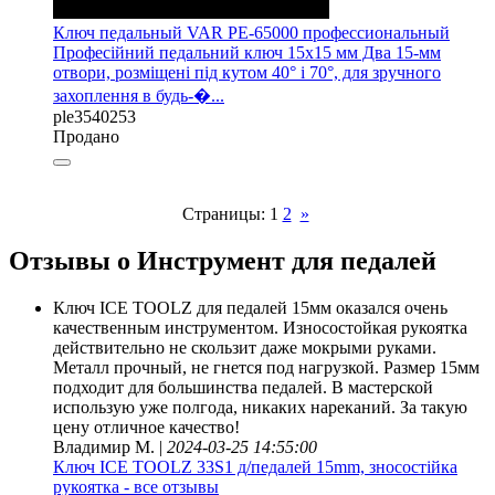
Ключ педальный VAR PE-65000 профессиональный
Професійний педальний ключ 15х15 мм Два 15-мм
отвори, розміщені під кутом 40° і 70°, для зручного
захоплення в будь-�...
ple3540253
Продано
Страницы:
1
2
»
Отзывы о Инструмент для педалей
Ключ ICE TOOLZ для педалей 15мм оказался очень
качественным инструментом. Износостойкая рукоятка
действительно не скользит даже мокрыми руками.
Металл прочный, не гнется под нагрузкой. Размер 15мм
подходит для большинства педалей. В мастерской
использую уже полгода, никаких нареканий. За такую
цену отличное качество!
Владимир М. |
2024-03-25 14:55:00
Ключ ICE TOOLZ 33S1 д/педалей 15mm, зносостійка
рукоятка - все отзывы