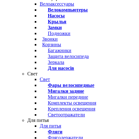
Велоаксессуары
Велокомпьютеры
Насосы
Крылья
Замки
Подножки
Звонки
Корзины
Багажники
Защита велосипеда
Зеркала
Для насосів
Свет
Свет
Фары велосипедные
Мигалки задние
Мигалки передние
Комплекты освещения
Крепления освещения
Светоотражатели
Для питья
Для питья
Фляги
Флягодержатели