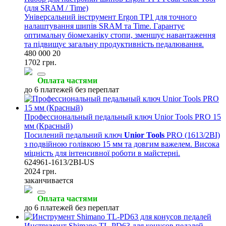
(для SRAM / Time)
Універсальний інструмент Ergon TP1 для точного
налаштування шипів SRAM та Time. Гарантує
оптимальну біомеханіку стопи, зменшує навантаження
та підвищує загальну продуктивність педалювання.
480 000 20
1702 грн.
Оплата частями
до 6 платежей без переплат
Профессиональный педальный ключ Unior Tools PRO 15
мм (Красный)
Посилений педальний ключ
Unior Tools
PRO (1613/2BI)
з подвійною голівкою 15 мм та довгим важелем. Висока
міцність для інтенсивної роботи в майстерні.
624961-1613/2BI-US
2024 грн.
заканчивается
Оплата частями
до 6 платежей без переплат
Инструмент Shimano TL-PD63 для конусов педалей