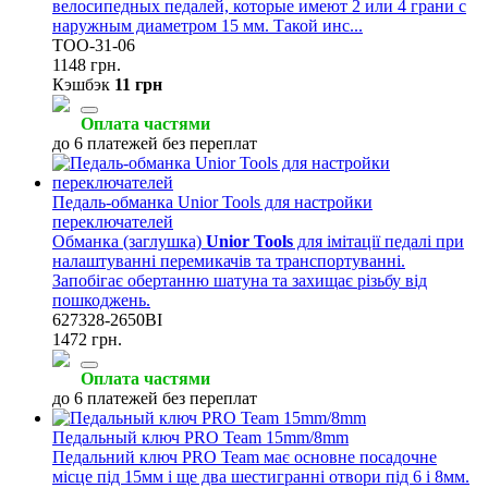
велосипедных педалей, которые имеют 2 или 4 грани с
наружным диаметром 15 мм. Такой инс...
TOO-31-06
1148 грн.
Кэшбэк
11 грн
Оплата частями
до 6 платежей без переплат
Педаль-обманка Unior Tools для настройки
переключателей
Обманка (заглушка)
Unior Tools
для імітації педалі при
налаштуванні перемикачів та транспортуванні.
Запобігає обертанню шатуна та захищає різьбу від
пошкоджень.
627328-2650BI
1472 грн.
Оплата частями
до 6 платежей без переплат
Педальный ключ PRO Team 15mm/8mm
Педальний ключ PRO Team має основне посадочне
місце під 15мм і ще два шестигранні отвори під 6 і 8мм.