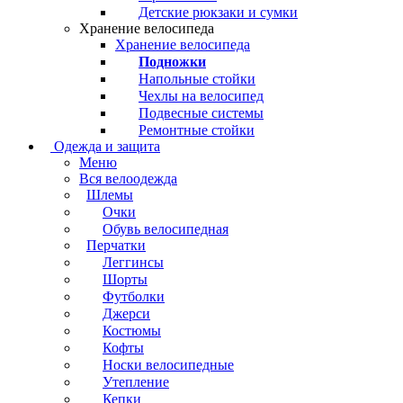
Детские рюкзаки и сумки
Хранение велосипеда
Хранение велосипеда
Подножки
Напольные стойки
Чехлы на велосипед
Подвесные системы
Ремонтные стойки
Одежда и защита
Меню
Вся велоодежда
Шлемы
Очки
Обувь велосипедная
Перчатки
Леггинсы
Шорты
Футболки
Джерси
Костюмы
Кофты
Носки велосипедные
Утепление
Кепки