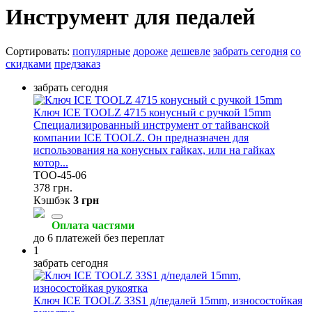
Инструмент для педалей
Сортировать:
популярные
дороже
дешевле
забрать сегодня
со
скидками
предзаказ
забрать сегодня
Ключ ICE TOOLZ 4715 конусный с ручкой 15mm
Специализированный инструмент от тайванской
компании ICE TOOLZ. Он предназначен для
использования на конусных гайках, или на гайках
котор...
TOO-45-06
378 грн.
Кэшбэк
3 грн
Оплата частями
до 6 платежей без переплат
1
забрать сегодня
Ключ ICE TOOLZ 33S1 д/педалей 15mm, износостойкая