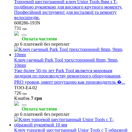
Торцевий шестигранний ключ Unior Tools 8мм з Т-
подібною рукояткою для високого крутного моменту.
Професійний інструмент для інсталяції та ремонту
велосипедів.
608286-193N
731
грн.
Оплата частями
до 6 платежей без переплат
Ключ гаечный Park Tool трехсторонний 8mm, 9mm,
10mm
Уже более 50-ти лет Park Tool является мировым
лидером по производству ремонтного оборудования,
PRO уровня, имеет репутацию как производитель �...
TOO-E4-02
726
грн.
Кэшбэк
7 грн
Оплата частями
до 6 платежей без переплат
Ключ торцевой шестигранный Unior Tools с Т-образной