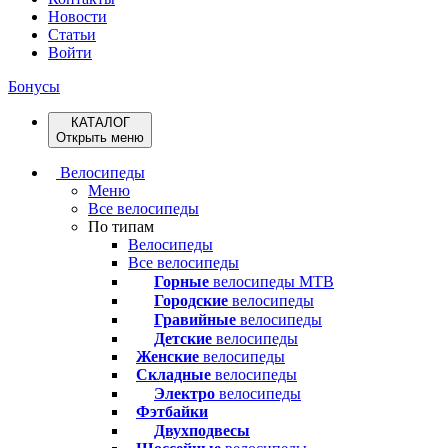
Новости
Статьи
Войти
Бонусы
КАТАЛОГ
Открыть меню
Велосипеды
Меню
Все велосипеды
По типам
Велосипеды
Все велосипеды
Горные
велосипеды MTB
Городские
велосипеды
Гравийные
велосипеды
Детские
велосипеды
Женские
велосипеды
Складные
велосипеды
Электро
велосипеды
Фэтбайки
Двухподвесы