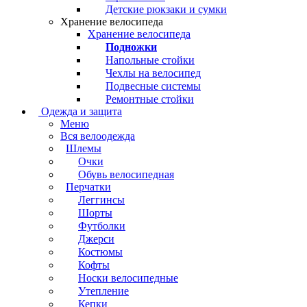
Детские рюкзаки и сумки
Хранение велосипеда
Хранение велосипеда
Подножки
Напольные стойки
Чехлы на велосипед
Подвесные системы
Ремонтные стойки
Одежда и защита
Меню
Вся велоодежда
Шлемы
Очки
Обувь велосипедная
Перчатки
Леггинсы
Шорты
Футболки
Джерси
Костюмы
Кофты
Носки велосипедные
Утепление
Кепки