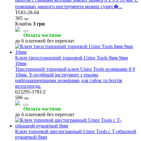
помощью данного инструмента можно сущес�...
TOO-28-04
305
грн.
Кэшбэк
3 грн
Оплата частями
до 6 платежей без переплат
Ключ трехсторонний торцевой Unior Tools 8мм 9мм
10мм
Тристоронній торцевий ключ Unior Tools розмірами 8 9
10мм. Y-подібний інструмент з трьома
найпоширенішими розмірами для гайок та болтів
велосипеда.
623295-1781/2
506
грн.
Оплата частями
до 6 платежей без переплат
Ключ торцевой шестигранный Unior Tools с Т-образной
рукояткой 8мм