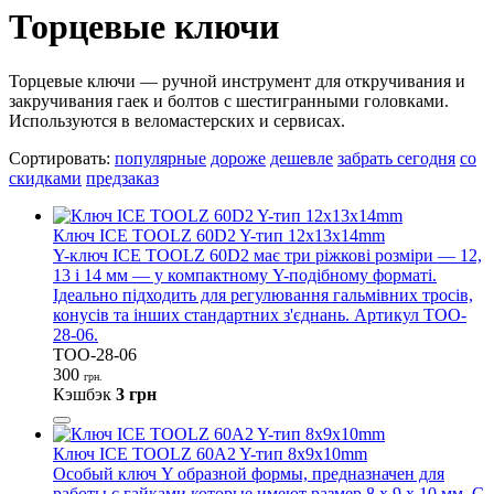
Торцевые ключи
Торцевые ключи — ручной инструмент для откручивания и
закручивания гаек и болтов с шестигранными головками.
Используются в веломастерских и сервисах.
Сортировать:
популярные
дороже
дешевле
забрать сегодня
со
скидками
предзаказ
Ключ ICE TOOLZ 60D2 Y-тип 12x13x14mm
Y-ключ ICE TOOLZ 60D2 має три ріжкові розміри — 12,
13 і 14 мм — у компактному Y-подібному форматі.
Ідеально підходить для регулювання гальмівних тросів,
конусів та інших стандартних з'єднань. Артикул TOO-
28-06.
TOO-28-06
300
грн.
Кэшбэк
3 грн
Ключ ICE TOOLZ 60A2 Y-тип 8x9x10mm
Особый ключ Y образной формы, предназначен для
работы с гайками которые имеют размер 8 x 9 x 10 мм. С