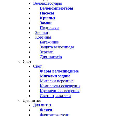
Велоаксессуары
Велокомпьютеры
Насосы
Крылья
Замки
Подножки
Звонки
Корзины
Багажники
Защита велосипеда
Зеркала
Для насосів
Свет
Свет
Фары велосипедные
Мигалки задние
Мигалки передние
Комплекты освещения
Крепления освещения
Светоотражатели
Для питья
Для питья
Фляги
Флягодержатели