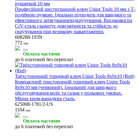
рукояткой 10 мм
Професійний шестигранний ключ Unior Tools 10 мм з Т-
подібною ручкою. Ідеально підходить для швидкого та
ефективного затягування/відкручування. Високоякісна
CrV-сталь гарантує довговічність та стійкість до
скручування при великому навантаженні.
608288-193N
772
грн.
Оплата частями
до 6 платежей без переплат
Трёхсторонний торцевой ключ Unior Tools 8x9x10 (Red)
Компактний тристоронній торцевий ключ Unior Tools
8x9x10 мм (червоний). Ідеальний для швидкого
обслуговування коліс та гальм у польових умовах.
Міцна хром-ванадієва сталь.
625008-1781/2-US
1104
грн.
Оплата частями
до 6 платежей без переплат