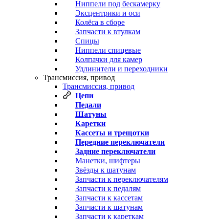
Ниппели под бескамерку
Эксцентрики и оси
Колёса в сборе
Запчасти к втулкам
Спицы
Ниппели спицевые
Колпачки для камер
Удлинители и переходники
Трансмиссия, привод
Трансмиссия, привод
Цепи
Педали
Шатуны
Каретки
Кассеты и трещотки
Передние переключатели
Задние переключатели
Манетки, шифтеры
Звёзды к шатунам
Запчасти к переключателям
Запчасти к педалям
Запчасти к кассетам
Запчасти к шатунам
Запчасти к кареткам