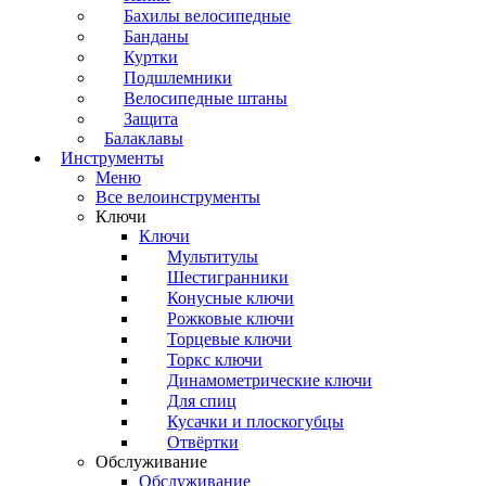
Бахилы велосипедные
Банданы
Куртки
Подшлемники
Велосипедные штаны
Защита
Балаклавы
Инструменты
Меню
Все велоинструменты
Ключи
Ключи
Мультитулы
Шестигранники
Конусные ключи
Рожковые ключи
Торцевые ключи
Торкс ключи
Динамометрические ключи
Для спиц
Кусачки и плоскогубцы
Отвёртки
Обслуживание
Обслуживание