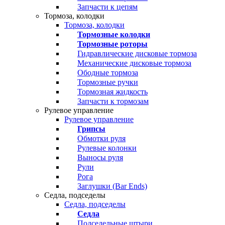
Запчасти к цепям
Тормоза, колодки
Тормоза, колодки
Тормозные колодки
Тормозные роторы
Гидравлические дисковые тормоза
Механические дисковые тормоза
Ободные тормоза
Тормозные ручки
Тормозная жидкость
Запчасти к тормозам
Рулевое управление
Рулевое управление
Грипсы
Обмотки руля
Рулевые колонки
Выносы руля
Рули
Рога
Заглушки (Bar Ends)
Седла, подседелы
Седла, подседелы
Седла
Подседельные штыри