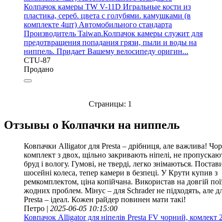
Колпачок камеры TW V-11D Игральные кости из
пластика, сереб. цвета с голубями. камушками (в
комплекте 4шт) Автомобильного стандарта
Производитель Taiwan.Колпачок камеры служит для
предотвращения попадания грязи, пыли и воды на
ниппель. Придает Вашему велосипеду оригин...
CTU-87
Продано
Страницы:
1
Отзывы о Колпачки на ниппель
Ковпачки Alligator для Presta – дрібниця, але важлива! Чор
комплект з двох, щільно закривають ніпелі, не пропускаю
бруд і вологу. Гумові, не тверді, легко знімаються. Постав
шосейні колеса, тепер камери в безпеці. У Крути купив з
ремкомплектом, ціна копійчана. Використав на довгій пої
жодних проблем. Мінус – для Schrader не підходять, але д
Presta – ідеал. Кожен райдер повинен мати такі!
Петро |
2025-06-05 10:15:00
Ковпачок Alligator для ніпелів Presta FV чорний, комлект 