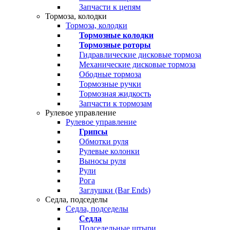
Запчасти к цепям
Тормоза, колодки
Тормоза, колодки
Тормозные колодки
Тормозные роторы
Гидравлические дисковые тормоза
Механические дисковые тормоза
Ободные тормоза
Тормозные ручки
Тормозная жидкость
Запчасти к тормозам
Рулевое управление
Рулевое управление
Грипсы
Обмотки руля
Рулевые колонки
Выносы руля
Рули
Рога
Заглушки (Bar Ends)
Седла, подседелы
Седла, подседелы
Седла
Подседельные штыри