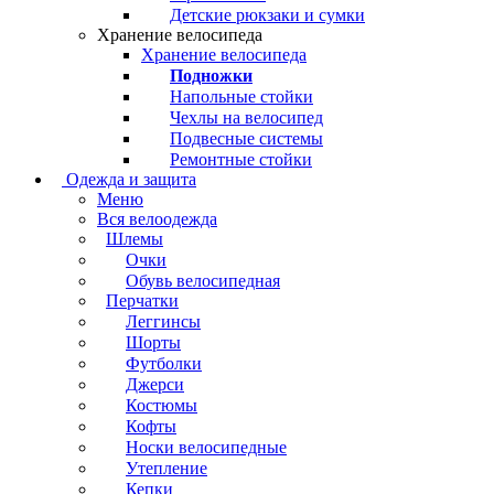
Детские рюкзаки и сумки
Хранение велосипеда
Хранение велосипеда
Подножки
Напольные стойки
Чехлы на велосипед
Подвесные системы
Ремонтные стойки
Одежда и защита
Меню
Вся велоодежда
Шлемы
Очки
Обувь велосипедная
Перчатки
Леггинсы
Шорты
Футболки
Джерси
Костюмы
Кофты
Носки велосипедные
Утепление
Кепки