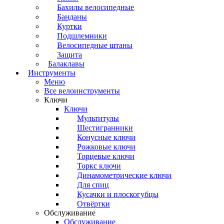
Бахилы велосипедные
Банданы
Куртки
Подшлемники
Велосипедные штаны
Защита
Балаклавы
Инструменты
Меню
Все велоинструменты
Ключи
Ключи
Мультитулы
Шестигранники
Конусные ключи
Рожковые ключи
Торцевые ключи
Торкс ключи
Динамометрические ключи
Для спиц
Кусачки и плоскогубцы
Отвёртки
Обслуживание
Обслуживание