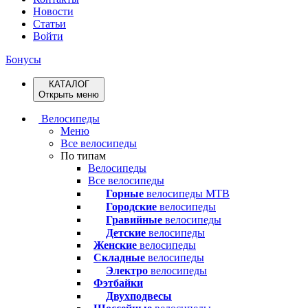
Новости
Статьи
Войти
Бонусы
КАТАЛОГ
Открыть меню
Велосипеды
Меню
Все велосипеды
По типам
Велосипеды
Все велосипеды
Горные
велосипеды MTB
Городские
велосипеды
Гравийные
велосипеды
Детские
велосипеды
Женские
велосипеды
Складные
велосипеды
Электро
велосипеды
Фэтбайки
Двухподвесы