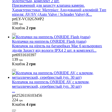
золотистый, комплект 2 шт.
Призначений для захисту клапана камери.
Характеристики: Матеріал: Анодований алюміній Тип
ніпеля: AV/SV (Auto Valve / Schrader Valve) К...
prtLY-VC02GN#P2
109
грн.
Кэшбэк
2 грн
Колпачки на ниппель ONRIDE Flash (пара)
Ковпачок на ніпель на батарейках Має 6 кольорових
діодів Захист від вологи IPX4 2 шт. в комплекті...
prt6931610397
139
грн.
Кэшбэк
2 грн
Колпачок на ниппель ONRIDE AV с ключом,
металлический, серебристый (уп. 30 шт)
...
prt2526116103456
224
грн.
Кэшбэк
4 грн