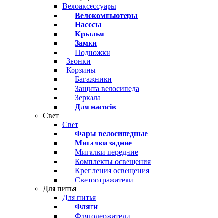
Велоаксессуары
Велокомпьютеры
Насосы
Крылья
Замки
Подножки
Звонки
Корзины
Багажники
Защита велосипеда
Зеркала
Для насосів
Свет
Свет
Фары велосипедные
Мигалки задние
Мигалки передние
Комплекты освещения
Крепления освещения
Светоотражатели
Для питья
Для питья
Фляги
Флягодержатели