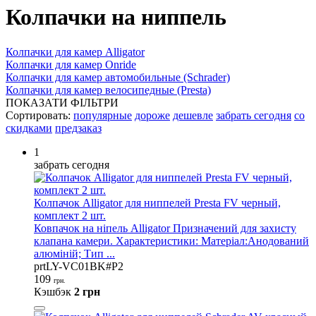
Колпачки на ниппель
Колпачки для камер Alligator
Колпачки для камер Onride
Колпачки для камер автомобильные (Schrader)
Колпачки для камер велосипедные (Presta)
ПОКАЗАТИ ФІЛЬТРИ
Сортировать:
популярные
дороже
дешевле
забрать сегодня
со
скидками
предзаказ
1
забрать сегодня
Колпачок Alligator для ниппелей Presta FV черный,
комплект 2 шт.
Ковпачок на ніпель Alligator Призначений для захисту
клапана камери. Характеристики: Матеріал:Анодований
алюміній; Тип ...
prtLY-VC01BK#P2
109
грн.
Кэшбэк
2 грн