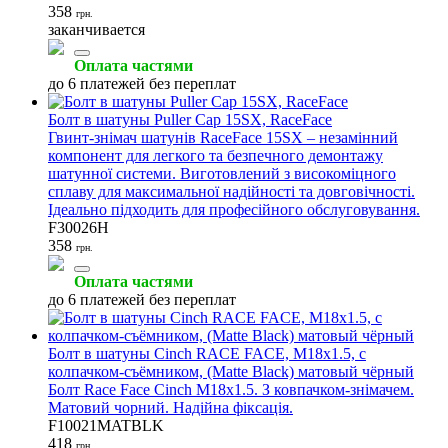
358
грн.
заканчивается
Оплата частями
до 6 платежей без переплат
Болт в шатуны Puller Cap 15SX, RaceFace
Гвинт-знімач шатунів RaceFace 15SX – незамінний
компонент для легкого та безпечного демонтажу
шатунної системи. Виготовлений з високоміцного
сплаву для максимальної надійності та довговічності.
Ідеально підходить для професійного обслуговування.
F30026H
358
грн.
Оплата частями
до 6 платежей без переплат
Болт в шатуны Cinch RACE FACE, M18x1.5, с
колпачком-съёмником, (Matte Black) матовый чёрный
Болт Race Face Cinch M18x1.5. З ковпачком-знімачем.
Матовий чорний. Надійна фіксація.
F10021MATBLK
418
грн.