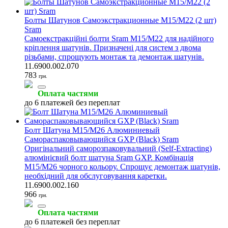
Болты Шатунов Самоэкстракционные M15/M22 (2 шт)
Sram
Самоекстракційні болти Sram M15/M22 для надійного
кріплення шатунів. Призначені для систем з двома
різьбами, спрощують монтаж та демонтаж шатунів.
11.6900.002.070
783
грн.
Оплата частями
до 6 платежей без переплат
Болт Шатуна M15/M26 Алюминиевый
Самораспаковывающийся GXP (Black) Sram
Оригінальний саморозпаковувальний (Self-Extracting)
алюмінієвий болт шатуна Sram GXP. Комбінація
M15/M26 чорного кольору. Спрощує демонтаж шатунів,
необхідний для обслуговування каретки.
11.6900.002.160
966
грн.
Оплата частями
до 6 платежей без переплат