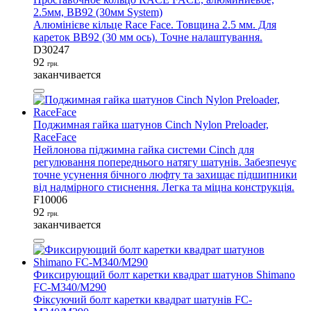
2.5мм, BB92 (30мм System)
Алюмінієве кільце Race Face. Товщина 2.5 мм. Для
кареток BB92 (30 мм ось). Точне налаштування.
D30247
92
грн.
заканчивается
Поджимная гайка шатунов Cinch Nylon Preloader,
RaceFace
Нейлонова піджимна гайка системи Cinch для
регулювання попереднього натягу шатунів. Забезпечує
точне усунення бічного люфту та захищає підшипники
від надмірного стиснення. Легка та міцна конструкція.
F10006
92
грн.
заканчивается
Фиксирующий болт каретки квадрат шатунов Shimano
FC-M340/M290
Фіксуючий болт каретки квадрат шатунів FC-