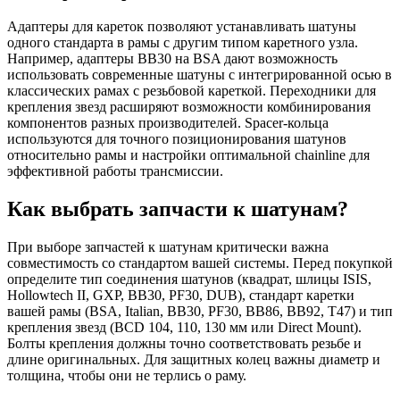
Адаптеры для кареток позволяют устанавливать шатуны
одного стандарта в рамы с другим типом каретного узла.
Например, адаптеры BB30 на BSA дают возможность
использовать современные шатуны с интегрированной осью в
классических рамах с резьбовой кареткой. Переходники для
крепления звезд расширяют возможности комбинирования
компонентов разных производителей. Spacer-кольца
используются для точного позиционирования шатунов
относительно рамы и настройки оптимальной chainline для
эффективной работы трансмиссии.
Как выбрать запчасти к шатунам?
При выборе запчастей к шатунам критически важна
совместимость со стандартом вашей системы. Перед покупкой
определите тип соединения шатунов (квадрат, шлицы ISIS,
Hollowtech II, GXP, BB30, PF30, DUB), стандарт каретки
вашей рамы (BSA, Italian, BB30, PF30, BB86, BB92, T47) и тип
крепления звезд (BCD 104, 110, 130 мм или Direct Mount).
Болты крепления должны точно соответствовать резьбе и
длине оригинальных. Для защитных колец важны диаметр и
толщина, чтобы они не терлись о раму.