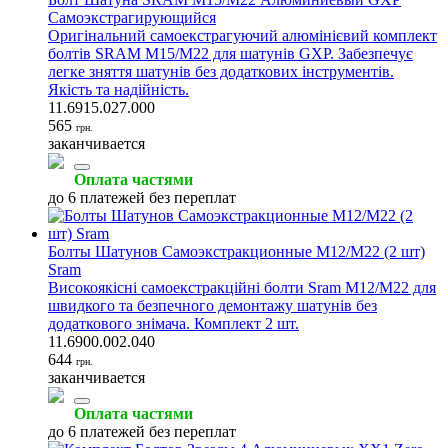
Самоэкстрагирующийся
Оригінальний самоекстрагуючий алюмінієвий комплект
болтів SRAM M15/M22 для шатунів GXP. Забезпечує
легке зняття шатунів без додаткових інструментів.
Якість та надійність.
11.6915.027.000
565
грн.
заканчивается
Оплата частями
до 6 платежей без переплат
Болты Шатунов Самоэкстракционные M12/M22 (2 шт)
Sram
Високоякісні самоекстракційні болти Sram M12/M22 для
швидкого та безпечного демонтажу шатунів без
додаткового знімача. Комплект 2 шт.
11.6900.002.040
644
грн.
заканчивается
Оплата частями
до 6 платежей без переплат