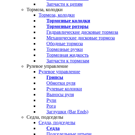
Запчасти к цепям
Тормоза, колодки
Тормоза, колодки
Тормозные колодки
Тормозные роторы
Гидравлические дисковые тормоза
Механические дисковые тормоза
Ободные тормоза
Тормозные ручки
Тормозная жидкость
Запчасти к тормозам
Рулевое управление
Рулевое управление
Грипсы
Обмотки руля
Рулевые колонки
Выносы руля
Рули
Рога
Заглушки (Bar Ends)
Седла, подседелы
Седла, подседелы
Седла
Подседельные штыри