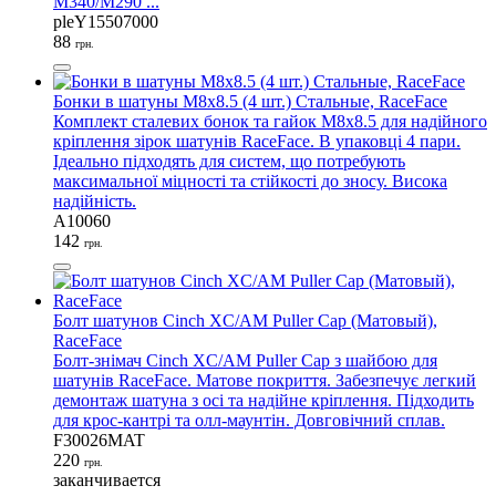
M340/M290 ...
pleY15507000
88
грн.
Бонки в шатуны M8x8.5 (4 шт.) Стальные, RaceFace
Комплект сталевих бонок та гайок M8x8.5 для надійного
кріплення зірок шатунів RaceFace. В упаковці 4 пари.
Ідеально підходять для систем, що потребують
максимальної міцності та стійкості до зносу. Висока
надійність.
A10060
142
грн.
Болт шатунов Cinch XC/AM Puller Cap (Матовый),
RaceFace
Болт-знімач Cinch XC/AM Puller Cap з шайбою для
шатунів RaceFace. Матове покриття. Забезпечує легкий
демонтаж шатуна з осі та надійне кріплення. Підходить
для крос-кантрі та олл-маунтін. Довговічний сплав.
F30026MAT
220
грн.
заканчивается