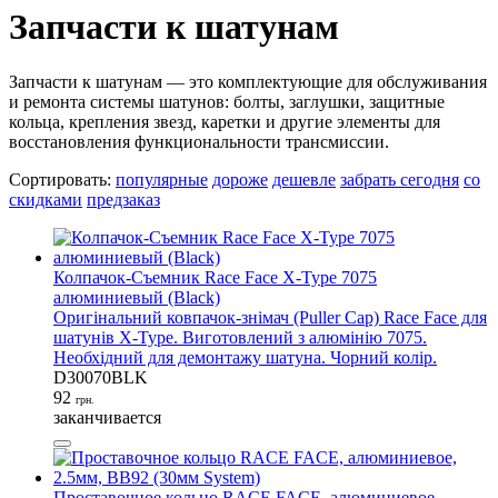
Запчасти к шатунам
Запчасти к шатунам — это комплектующие для обслуживания
и ремонта системы шатунов: болты, заглушки, защитные
кольца, крепления звезд, каретки и другие элементы для
восстановления функциональности трансмиссии.
Сортировать:
популярные
дороже
дешевле
забрать сегодня
со
скидками
предзаказ
Колпачок-Съемник Race Face X-Type 7075
алюминиевый (Black)
Оригінальний ковпачок-знімач (Puller Cap) Race Face для
шатунів X-Type. Виготовлений з алюмінію 7075.
Необхідний для демонтажу шатуна. Чорний колір.
D30070BLK
92
грн.
заканчивается
Проставочное кольцо RACE FACE, алюминиевое,