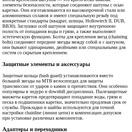
элементы безопасности, которые соединяют шатуны с осью
каретки. Они изготавливаются из высокопрочной стали или
алюминиевых сплавов и имеют специальную резьбу под
конкретные стандарты (квадрат, шлицы, Hollowtech II, DUB,
BB30). Заглушки осей шатунов защищают внутреннюю
полость от попадания воды и грязи, а также выполняют
эстетическую функцию. Болты для крепления звезд (chainring
bolts) соединяют передние звезды между собой и с шатуном,
они бывают одинарными, двойными или специальными для
систем со скрытым креплением.
Защитные элементы и аксессуары
Защитные кольца (bash guard) устанавливаются вместо
большой звезды на MTB велосипедах для защиты
трансмиссии от ударов о камни и препятствия. Они особенно
популярны в эндуро и downhill дисциплинах. Пылезащитные
манжеты кареток предотвращают попадание воды, грязи и
песка в подшипники каретки, значительно продлевая срок ее
службы. Прокладки и шайбы используются для точной
настройки chainline (линии цепи) и компенсации допусков
при установке различных компонентов.
Адаптеры и переходники