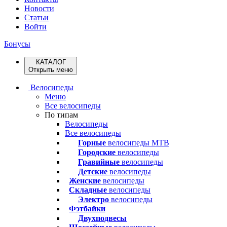
Новости
Статьи
Войти
Бонусы
КАТАЛОГ
Открыть меню
Велосипеды
Меню
Все велосипеды
По типам
Велосипеды
Все велосипеды
Горные
велосипеды MTB
Городские
велосипеды
Гравийные
велосипеды
Детские
велосипеды
Женские
велосипеды
Складные
велосипеды
Электро
велосипеды
Фэтбайки
Двухподвесы