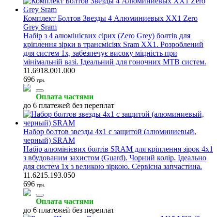
Комплект Болтов Звезды 4 Алюминиевых XX1 Zero
Grey Sram
Набір з 4 алюмінієвих сірих (Zero Grey) болтів для
кріплення зірки в трансмісіях Sram XX1. Розроблений
для систем 1x, забезпечує високу міцність при
мінімальній вазі. Ідеальний для гоночних MTB систем.
11.6918.001.000
696
грн.
Оплата частями
до 6 платежей без переплат
Набор болтов звезды 4x1 с защитой (алюминиевый,
черный) SRAM
Набір алюмінієвих болтів SRAM для кріплення зірок 4x1
з вбудованим захистом (Guard). Чорний колір. Ідеально
для систем 1x з великою зіркою. Сервісна запчастина.
11.6215.193.050
696
грн.
Оплата частями
до 6 платежей без переплат