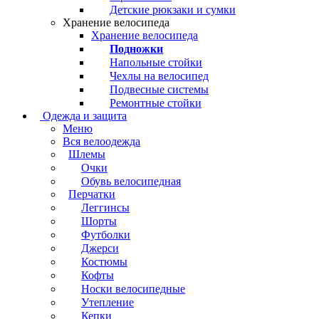
Детские рюкзаки и сумки
Хранение велосипеда
Хранение велосипеда
Подножки
Напольные стойки
Чехлы на велосипед
Подвесные системы
Ремонтные стойки
Одежда и защита
Меню
Вся велоодежда
Шлемы
Очки
Обувь велосипедная
Перчатки
Леггинсы
Шорты
Футболки
Джерси
Костюмы
Кофты
Носки велосипедные
Утепление
Кепки