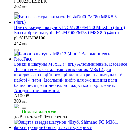
F10023GLSBLK
262
грн.
Винты звезды шатунов FC-M7000/M780 M8X8.5 (4шт.)
Болти зірки шатунів FC-M7000/M780 M8X8.5 (4шт.) ...
pleY1MM98100
242
грн.
Бонки в шатуны M8x12 (4 шт.) Алюминиевые, RaceFace
Легкий комплект алюмінієвих бонок M8x12 для
швидкого та надійного кріплення зірок на шатунах. У
наборі 4 пари. Ідеальний вибір для зменшення ваги
байка без втрати необхідної жорсткості кріплення.
Анодований алюміній.
A10008
303
грн.
Оплата частями
до 6 платежей без переплат