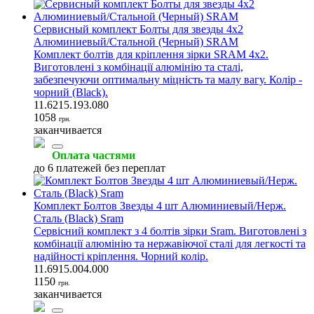
Сервисный комплект Болты для звезды 4x2
Алюминиевый/Стальной (Черный) SRAM
Комплект болтів для кріплення зірки SRAM 4x2.
Виготовлені з комбінації алюмінію та сталі,
забезпечуючи оптимальну міцність та малу вагу. Колір -
чорний (Black).
11.6215.193.080
1058
грн.
заканчивается
Оплата частями
до 6 платежей без переплат
Комплект Болтов Звезды 4 шт Алюминиевый/Нерж.
Сталь (Black) Sram
Сервісний комплект з 4 болтів зірки Sram. Виготовлені з
комбінації алюмінію та нержавіючої сталі для легкості та
надійності кріплення. Чорний колір.
11.6915.004.000
1150
грн.
заканчивается