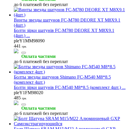
до 6 платежей без переплат
Винты звезды шатунов FC-M780 DEORE XT M8X9.1
(4шт.)
Болти зірки шатунів FC-M780 DEORE XT M8X9.1
(4шт.) ...
pleY1MM98090
441
грн.
Оплата частями
до 6 платежей без переплат
Болты звезды шатунов Shimano FC-M540 M8*8.5
(комплект 4шт.)
Болти зірки шатунів FC-M540 M8*8.5 (комплект 4шт.) ...
pleY1FM98020
485
грн.
Оплата частями
до 6 платежей без переплат
Болт Шатуна SRAM M15/M22 Алюминиевый GXP