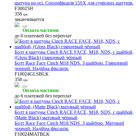
шатуна на осі. Специфікація 15SX для сумісних шатунів.
F30025H
358
грн.
заканчивается
Оплата частями
до 6 платежей без переплат
Болт в шатуны Cinch RACE FACE, M18, NDS, с шайбой,
(Gloss Black) глянцевый чёрный
Болт Race Face Cinch M18 NDS. З шайбою. Глянцевий
чорний. Надійна фіксація.
F10024GLSBLK
358
грн.
Оплата частями
до 6 платежей без переплат
Болт в шатуны Cinch RACE FACE, M18, NDS, с шайбой,
(Matte Black) матовый чёрный
Болт Race Face Cinch M18 NDS. З шайбою. Матовий
чорний. Надійна фіксація.
F10024MATBLK