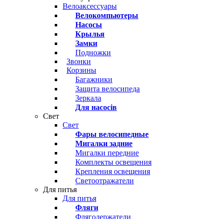
Велоаксессуары
Велокомпьютеры
Насосы
Крылья
Замки
Подножки
Звонки
Корзины
Багажники
Защита велосипеда
Зеркала
Для насосів
Свет
Свет
Фары велосипедные
Мигалки задние
Мигалки передние
Комплекты освещения
Крепления освещения
Светоотражатели
Для питья
Для питья
Фляги
Флягодержатели