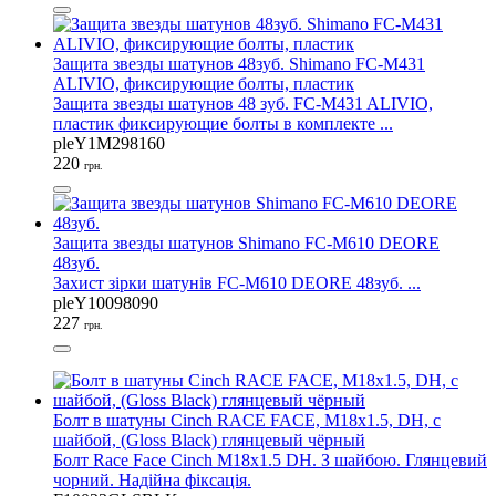
Защита звезды шатунов 48зуб. Shimano FC-M431
ALIVIO, фиксирующие болты, пластик
Защита звезды шатунов 48 зуб. FC-M431 ALIVIO,
пластик фиксирующие болты в комплекте ...
pleY1M298160
220
грн.
Защита звезды шатунов Shimano FC-M610 DEORE
48зуб.
Захист зірки шатунів FC-M610 DEORE 48зуб. ...
pleY10098090
227
грн.
Болт в шатуны Cinch RACE FACE, M18x1.5, DH, с
шайбой, (Gloss Black) глянцевый чёрный
Болт Race Face Cinch M18x1.5 DH. З шайбою. Глянцевий
чорний. Надійна фіксація.