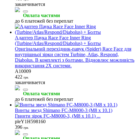
заканчивается
Оплата частями
до 6 платежей без переплат
Адаптер Паука Race Face Inner Ring
(Turbine/Atlas/Respond/Diabolus) + Болты
Оригінальний перехідник-павук (Spider) Race Face для
внутрішньої зірки систем Turbine, Atlas, Respond,
Diabolus. В комплекті з болтами. Відновлює можливість
використання 2X системи.
A10009
422
грн.
заканчивается
Оплата частями
до 6 платежей без переплат
Винты звезд Shimano FC-M8000-3 (M8 x 10.1)
Гвинти зірок FC-M8000-3, (M8 x 10.1) ...
pleY1H598160
396
грн.
Оплата частями