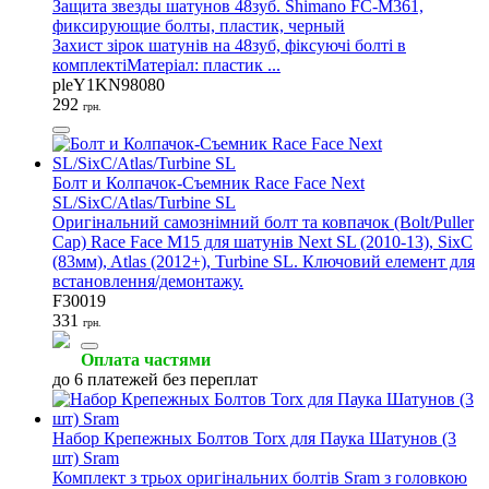
Защита звезды шатунов 48зуб. Shimano FC-M361,
фиксирующие болты, пластик, черный
Захист зірок шатунів на 48зуб, фіксуючі болті в
комплектіМатеріал: пластик ...
pleY1KN98080
292
грн.
Болт и Колпачок-Съемник Race Face Next
SL/SixC/Atlas/Turbine SL
Оригінальний самознімний болт та ковпачок (Bolt/Puller
Cap) Race Face M15 для шатунів Next SL (2010-13), SixC
(83мм), Atlas (2012+), Turbine SL. Ключовий елемент для
встановлення/демонтажу.
F30019
331
грн.
Оплата частями
до 6 платежей без переплат
Набор Крепежных Болтов Torx для Паука Шатунов (3
шт) Sram
Комплект з трьох оригінальних болтів Sram з головкою