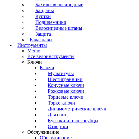
Бахилы велосипедные
Банданы
Куртки
Подшлемники
Велосипедные штаны
Защита
Балаклавы
Инструменты
Меню
Все велоинструменты
Ключи
Ключи
Мультитулы
Шестигранники
Конусные ключи
Рожковые ключи
Торцевые ключи
Торкс ключи
Динамометрические ключи
Для спиц
Кусачки и плоскогубцы
Отвёртки
Обслуживание
Обслуживание