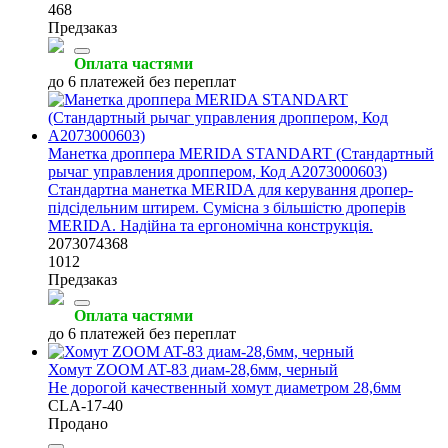
468
Предзаказ
Оплата частями
до 6 платежей без переплат
Манетка дроппера MERIDA STANDART (Стандартный
рычаг управления дроппером, Код A2073000603)
Стандартна манетка MERIDA для керування дропер-
підсідельним штирем. Сумісна з більшістю дроперів
MERIDA. Надійна та ергономічна конструкція.
2073074368
1012
Предзаказ
Оплата частями
до 6 платежей без переплат
Хомут ZOOM AT-83 диам-28,6мм, черный
Не дорогой качественный хомут диаметром 28,6мм
CLA-17-40
Продано