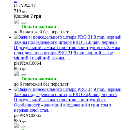
...
CLA-94-17
719
грн.
Кэшбэк
7 грн
Оплата частями
до 6 платежей без переплат
Зажим подседельного штыря PRO 31,8 mm, черный
Підседельний зажим з простою конструкцією. Зажим
підсидельного штиря PRO 31,8 mm, чорний — це
міцний і надійний зажим,...
plePRAC0064
885
грн.
Оплата частями
до 6 платежей без переплат
Зажим подседельного штыря PRO 34,9 mm, черный
Підседельний зажим з простою конструкцією.
Особливості: - алюміній анодований з гвинтом з
нержавіючої стал...
plePRAC0065
885
грн.