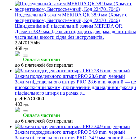
Подседельный зажим MERIDA QR 38,9 мм (Хомут с
эксцентриком, Быстросъемный, Код 2247017046)
Швидкознімний підседільний зажим MERIDA QR.
Діаметр 38,9 мм. Ідеально підходить для рам, де потрібна
часта зміна висоти сідла без інструментів.
2247017046
468
грн.
Оплата частями
до 6 платежей без переплат
Зажим подседельного штыря PRO 28.6 mm, черный
Зажим підсидельного штиря PRO 28.6 mm, чорний — це
високоякісний зажим, призначений для надійної фіксації
підсідельного штиря на рамах з...
plePRAC0060
483
грн.
Оплата частями
до 6 платежей без переплат
Зажим подседельного штыря PRO 34.9 mm, черный
Зажим підсидельного штиря PRO, 34.9 мм, чорний — це