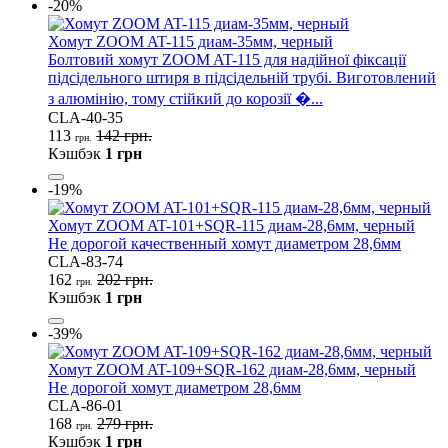
-20%
Хомут ZOOM AT-115 диам-35мм, черный
Болтовий хомут ZOOM AT-115 для надійної фіксації
підсідельного штиря в підсідельній трубі. Виготовлений
з алюмінію, тому стійкий до корозії �...
CLA-40-35
113
142 грн.
грн.
Кэшбэк
1 грн
-19%
Хомут ZOOM AT-101+SQR-115 диам-28,6мм, черный
Не дорогой качественный хомут диаметром 28,6мм
CLA-83-74
162
202 грн.
грн.
Кэшбэк
1 грн
-39%
Хомут ZOOM AT-109+SQR-162 диам-28,6мм, черный
Не дорогой хомут диаметром 28,6мм
CLA-86-01
168
279 грн.
грн.
Кэшбэк
1 грн