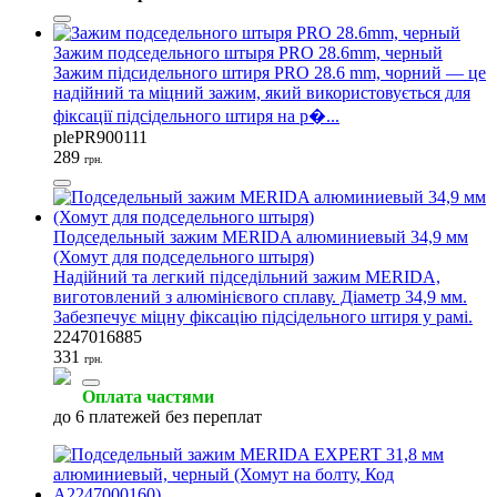
Зажим подседельного штыря PRO 28.6mm, черный
Зажим підсидельного штиря PRO 28.6 mm, чорний — це
надійний та міцний зажим, який використовується для
фіксації підсідельного штиря на р�...
plePR900111
289
грн.
Подседельный зажим MERIDA алюминиевый 34,9 мм
(Хомут для подседельного штыря)
Надійний та легкий підседільний зажим MERIDA,
виготовлений з алюмінієвого сплаву. Діаметр 34,9 мм.
Забезпечує міцну фіксацію підсідельного штиря у рамі.
2247016885
331
грн.
Оплата частями
до 6 платежей без переплат