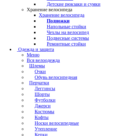
Детские рюкзаки и сумки
Хранение велосипеда
Хранение велосипеда
Подножки
Напольные стойки
Чехлы на велосипед
Подвесные системы
Ремонтные стойки
Одежда и защита
Меню
Вся велоодежда
Шлемы
Очки
Обувь велосипедная
Перчатки
Леггинсы
Шорты
Футболки
Джерси
Костюмы
Кофты
Носки велосипедные
Утепление
Кепки