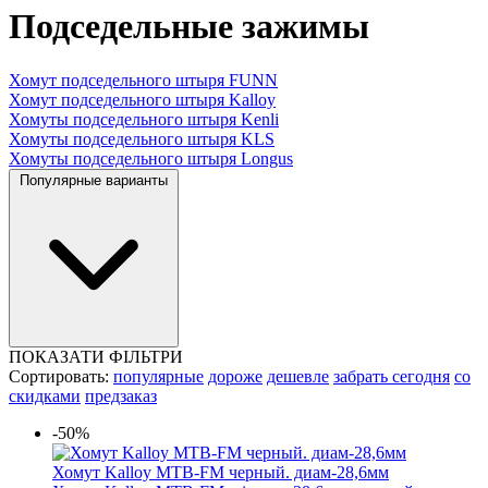
Подседельные зажимы
Хомут подседельного штыря FUNN
Хомут подседельного штыря Kalloy
Хомуты подседельного штыря Kenli
Хомуты подседельного штыря KLS
Хомуты подседельного штыря Longus
Популярные варианты
ПОКАЗАТИ ФІЛЬТРИ
Сортировать:
популярные
дороже
дешевле
забрать сегодня
со
скидками
предзаказ
-50%
Хомут Kalloy MTB-FM черный. диам-28,6мм