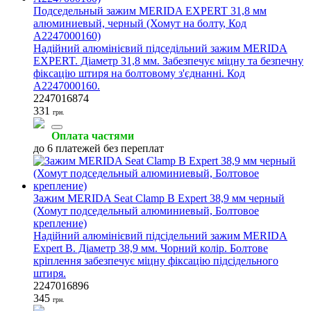
Подседельный зажим MERIDA EXPERT 31,8 мм
алюминиевый, черный (Хомут на болту, Код
A2247000160)
Надійний алюмінієвий підседільний зажим MERIDA
EXPERT. Діаметр 31,8 мм. Забезпечує міцну та безпечну
фіксацію штиря на болтовому з'єднанні. Код
A2247000160.
2247016874
331
грн.
Оплата частями
до 6 платежей без переплат
Зажим MERIDA Seat Clamp B Expert 38,9 мм черный
(Хомут подседельный алюминиевый, Болтовое
крепление)
Надійний алюмінієвий підсідельний зажим MERIDA
Expert B. Діаметр 38,9 мм. Чорний колір. Болтове
кріплення забезпечує міцну фіксацію підсідельного
штиря.
2247016896
345
грн.