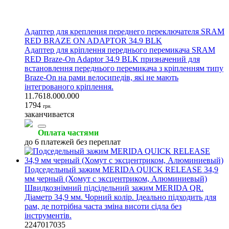
Адаптер для крепления переднего переключателя SRAM
RED BRAZE ON ADAPTOR 34.9 BLK
Адаптер для кріплення переднього перемикача SRAM
RED Braze-On Adaptor 34.9 BLK призначений для
встановлення переднього перемикача з кріпленням типу
Braze-On на рами велосипедів, які не мають
інтегрованого кріплення.
11.7618.000.000
1794
грн.
заканчивается
Оплата частями
до 6 платежей без переплат
Подседельный зажим MERIDA QUICK RELEASE 34,9
мм черный (Хомут с эксцентриком, Алюминиевый)
Швидкознімний підсідельний зажим MERIDA QR.
Діаметр 34,9 мм. Чорний колір. Ідеально підходить для
рам, де потрібна часта зміна висоти сідла без
інструментів.
2247017035