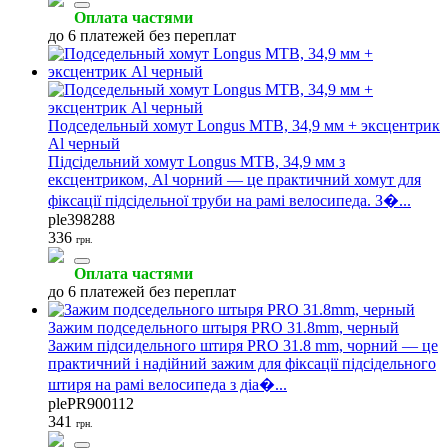
Оплата частями
до 6 платежей без переплат
Подседельный хомут Longus MTB, 34,9 мм + эксцентрик
Al черный
Підсідельний хомут Longus MTB, 34,9 мм з
ексцентриком, Al чорний — це практичний хомут для
фіксації підсідельної труби на рамі велосипеда. З�...
ple398288
336
грн.
Оплата частями
до 6 платежей без переплат
Зажим подседельного штыря PRO 31.8mm, черный
Зажим підсидельного штиря PRO 31.8 mm, чорний — це
практичний і надійний зажим для фіксації підсідельного
штиря на рамі велосипеда з діа�...
plePR900112
341
грн.