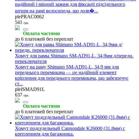
надійний і міцний зажим для фіксації підсідельного
штиря на рамі велосипеда, що дозв�...
plePRAC0062
541
грн.
Оплата частями
до 6 платежей без переплат
Хомут для рамы Shimano SM-AD91-L, 34,9мм д/передн.
переключателя
Хомут на раму Shimano SM-AD91-L, 34,9 мм для
переднього перемикача — це надійний елемент
кріплення для переднього перемикача, що забезпечує
ст...
pleISMAD91L
637
грн.
Оплата частями
до 6 платежей без переплат
Хомут подседельный Cannondale K26000 (31.8мм) с
креплением для багажника.