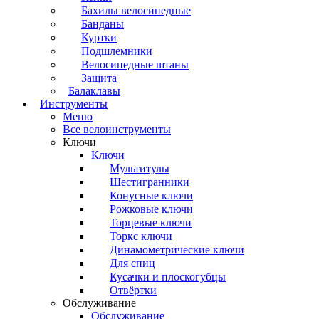
Бахилы велосипедные
Банданы
Куртки
Подшлемники
Велосипедные штаны
Защита
Балаклавы
Инструменты
Меню
Все велоинструменты
Ключи
Ключи
Мультитулы
Шестигранники
Конусные ключи
Рожковые ключи
Торцевые ключи
Торкс ключи
Динамометрические ключи
Для спиц
Кусачки и плоскогубцы
Отвёртки
Обслуживание
Обслуживание