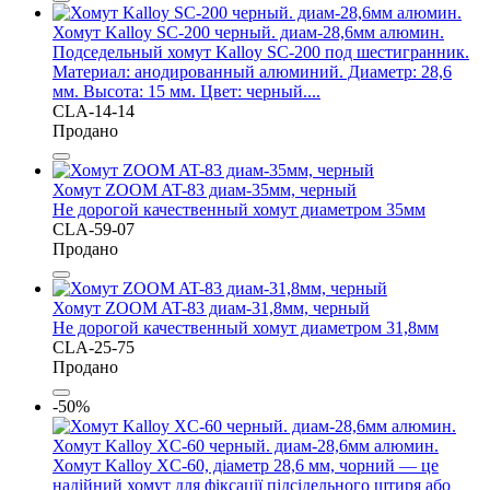
Хомут Kalloy SC-200 черный. диам-28,6мм алюмин.
Подседельный хомут Kalloy SC-200 под шестигранник.
Материал: анодированный алюминий. Диаметр: 28,6
мм. Высота: 15 мм. Цвет: черный....
CLA-14-14
Продано
Хомут ZOOM AT-83 диам-35мм, черный
Не дорогой качественный хомут диаметром 35мм
CLA-59-07
Продано
Хомут ZOOM AT-83 диам-31,8мм, черный
Не дорогой качественный хомут диаметром 31,8мм
CLA-25-75
Продано
-50%
Хомут Kalloy XC-60 черный. диам-28,6мм алюмин.
Хомут Kalloy XC-60, діаметр 28,6 мм, чорний — це
надійний хомут для фіксації підсідельного штиря або