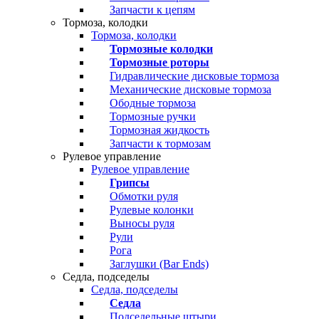
Запчасти к цепям
Тормоза, колодки
Тормоза, колодки
Тормозные колодки
Тормозные роторы
Гидравлические дисковые тормоза
Механические дисковые тормоза
Ободные тормоза
Тормозные ручки
Тормозная жидкость
Запчасти к тормозам
Рулевое управление
Рулевое управление
Грипсы
Обмотки руля
Рулевые колонки
Выносы руля
Рули
Рога
Заглушки (Bar Ends)
Седла, подседелы
Седла, подседелы
Седла
Подседельные штыри