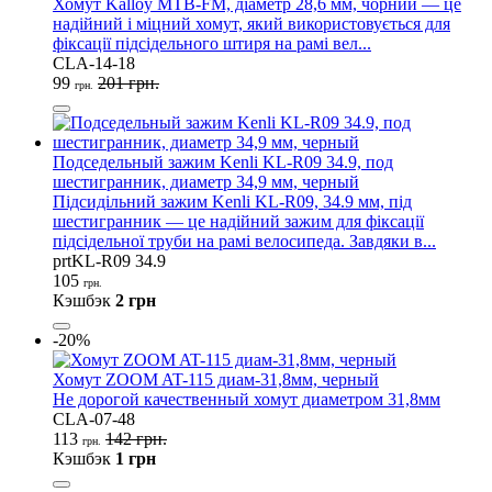
Хомут Kalloy MTB-FM, діаметр 28,6 мм, чорний — це
надійний і міцний хомут, який використовується для
фіксації підсідельного штиря на рамі вел...
CLA-14-18
99
201 грн.
грн.
Подседельный зажим Kenli KL-R09 34.9, под
шестигранник, диаметр 34,9 мм, черный
Підсидільний зажим Kenli KL-R09, 34.9 мм, під
шестигранник — це надійний зажим для фіксації
підсідельної труби на рамі велосипеда. Завдяки в...
prtKL-R09 34.9
105
грн.
Кэшбэк
2 грн
-20%
Хомут ZOOM AT-115 диам-31,8мм, черный
Не дорогой качественный хомут диаметром 31,8мм
CLA-07-48
113
142 грн.
грн.
Кэшбэк
1 грн