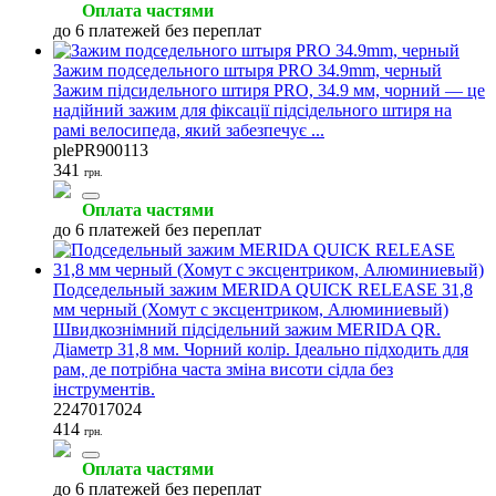
Оплата частями
до 6 платежей без переплат
Зажим подседельного штыря PRO 34.9mm, черный
Зажим підсидельного штиря PRO, 34.9 мм, чорний — це
надійний зажим для фіксації підсідельного штиря на
рамі велосипеда, який забезпечує ...
plePR900113
341
грн.
Оплата частями
до 6 платежей без переплат
Подседельный зажим MERIDA QUICK RELEASE 31,8
мм черный (Хомут с эксцентриком, Алюминиевый)
Швидкознімний підсідельний зажим MERIDA QR.
Діаметр 31,8 мм. Чорний колір. Ідеально підходить для
рам, де потрібна часта зміна висоти сідла без
інструментів.
2247017024
414
грн.
Оплата частями
до 6 платежей без переплат