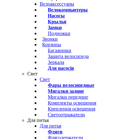
Велоаксессуары
Велокомпьютеры
Насосы
Крылья
Замки
Подножки
Звонки
Корзины
Багажники
Защита велосипеда
Зеркала
Для насосів
Свет
Свет
Фары велосипедные
Мигалки задние
Мигалки передние
Комплекты освещения
Крепления освещения
Светоотражатели
Для питья
Для питья
Фляги
Флягодержатели