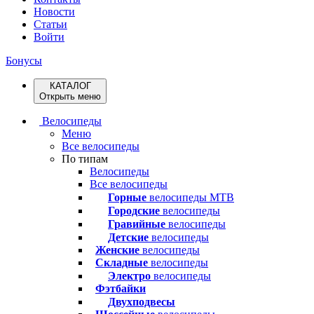
Новости
Статьи
Войти
Бонусы
КАТАЛОГ
Открыть меню
Велосипеды
Меню
Все велосипеды
По типам
Велосипеды
Все велосипеды
Горные
велосипеды MTB
Городские
велосипеды
Гравийные
велосипеды
Детские
велосипеды
Женские
велосипеды
Складные
велосипеды
Электро
велосипеды
Фэтбайки
Двухподвесы