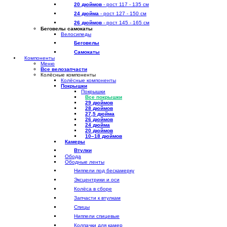
20 дюймов
- рост 117 - 135 см
24 дюйма
- рост 127 - 150 см
26 дюймов
- рост 145 - 165 см
Беговелы самокаты
Велосипеды
Беговелы
Самокаты
Компоненты
Меню
Все велозапчасти
Колёсные компоненты
Колёсные компоненты
Покрышки
Покрышки
Все покрышки
29 дюймов
28 дюймов
27,5 дюйма
26 дюймов
24 дюйма
20 дюймов
10–18 дюймов
Камеры
Втулки
Обода
Ободные ленты
Ниппели под бескамерку
Эксцентрики и оси
Колёса в сборе
Запчасти к втулкам
Спицы
Ниппели спицевые
Колпачки для камер