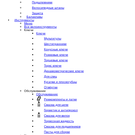
Подшлемники
Велосипедные штаны
Защита
Балаклавы
Инструменты
Меню
Все велоинструменты
Ключи
Ключи
Мультитулы
Шестигранники
Конусные ключи
Рожковые ключи
Торцевые ключи
Торкс ключи
Динамометрические ключи
Для спиц
Кусачки и плоскогубцы
Отвёртки
Обслуживание
Обслуживание
Ремкомплекты и латки
Смазка для цепи
Герметик и антипрокол
Смазка для вилок
Тормозная жидкость
Смазка для подшипников
Пасты для сборки