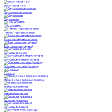
Эксцентрики и оси
Подседельные зажимы
Подшипники
Пеги для BMX
Роторы (тормозные диски)
Запчасти к переключателям
Амортизаторы (задние)
Запчасти для вилок
Запчасти для амортизаторов
Оболочки тросиков (housing)
Групсеты
Механические дисковые тормоза
Тормозная жидкость
Наконечники тросов
Запчасти для втулок
Запчасти для кассет