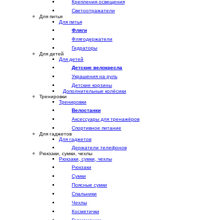
Крепления освещения
Светоотражатели
Для питья
Для питья
Фляги
Флягодержатели
Гидраторы
Для детей
Для детей
Детские велокресла
Украшения на руль
Детские корзины
Дополнительные колёсики
Тренировки
Тренировки
Велостанки
Аксессуары для тренажёров
Спортивное питание
Для гаджетов
Для гаджетов
Держатели телефонов
Рюкзаки, сумки, чехлы
Рюкзаки, сумки, чехлы
Рюкзаки
Сумки
Поясные сумки
Спальники
Чехлы
Косметички