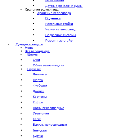
Гермомешки
Детские рюкзаки и сумки
Хранение велосипеда
Хранение велосипеда
Подножки
Напольные стойки
Чехлы на велосипед
Подвесные системы
Ремонтные стойки
Одежда и защита
Меню
Вся велоодежда
Шлемы
Очки
Обувь велосипедная
Перчатки
Леггинсы
Шорты
Футболки
Джерси
Костюмы
Кофты
Носки велосипедные
Утепление
Кепки
Бахилы велосипедные
Банданы
Куртки