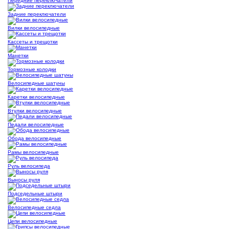
Передние переключатели
Задние переключатели
Вилки велосипедные
Кассеты и трещотки
Манетки
Тормозные колодки
Велосипедные шатуны
Каретки велосипедные
Втулки велосипедные
Педали велосипедные
Обода велосипедные
Рамы велосипедные
Руль велосипеда
Выносы руля
Подседельные штыри
Велосипедные седла
Цепи велосипедные