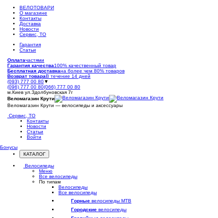
ВЕЛОТОВАРИ
О магазине
Контакты
Доставка
Новости
Сервис, ТО
Гарантия
Статьи
Оплата
частями
Гарантия качества
100% качественный товар
Бесплатная доставка
на более чем 80% товаров
Возврат товара
В течение 14 дней
(093) 777 00 80
▼
(096) 777 00 80
(066) 777 00 80
м.Киев ул.Здолбуновская 7г
Веломагазин Крути
Веломагазин Крути — велосипеды и аксессуары
Сервис, ТО
Контакты
Новости
Статьи
Войти
Бонусы
КАТАЛОГ
Открыть
меню
Велосипеды
Меню
Все велосипеды
По типам
Велосипеды
Все велосипеды
Горные
велосипеды MTB
Городские
велосипеды