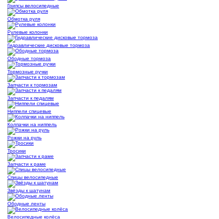
Грипсы велосипедные
Обмотка руля
Рулевые колонки
Гидравлические дисковые тормоза
Ободные тормоза
Тормозные ручки
Запчасти к тормозам
Запчасти к педалям
Ниппели спицевые
Колпачки на ниппель
Рожки на руль
Тросики
Запчасти к раме
Спицы велосипедные
Звёзды к шатунам
Ободные ленты
Велосипедные колёса