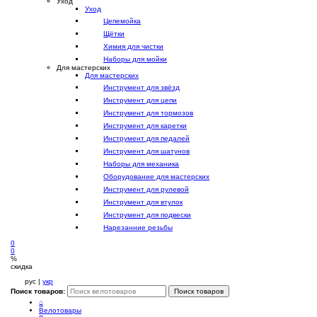
Уход
Уход
Цепемойка
Щётки
Химия для чистки
Наборы для мойки
Для мастерских
Для мастерских
Инструмент для звёзд
Инструмент для цепи
Инструмент для тормозов
Инструмент для каретки
Инструмент для педалей
Инструмент для шатунов
Наборы для механика
Оборудование для мастерских
Инструмент для рулевой
Инструмент для втулок
Инструмент для подвески
Нарезанние резьбы
0
0
%
скидка
рус |
укр
Поиск товаров:
Поиск товаров
⌂
Велотовары