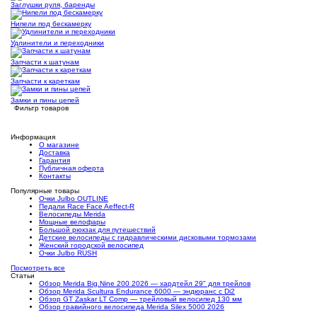
Заглушки руля, баренды
Нипели под бескамерку
Удлинители и переходники
Запчасти к шатунам
Запчасти к кареткам
Замки и пины цепей
Фильтр товаров
Информация
О магазине
Доставка
Гарантия
Публичная оферта
Контакты
Популярные товары
Очки Julbo OUTLINE
Педали Race Face Aeffect-R
Велосипеды Merida
Мощные велофары
Большой рюкзак для путешествий
Детские велосипеды с гидравлическими дисковыми тормозами
Женский городской велосипед
Очки Julbo RUSH
Посмотреть все
Статьи
Обзор Merida Big.Nine 200 2026 — хардтейл 29" для трейлов
Обзор Merida Scultura Endurance 6000 — эндюранс с Di2
Обзор GT Zaskar LT Comp — трейловый велосипед 130 мм
Обзор гравийного велосипеда Merida Silex 5000 2026