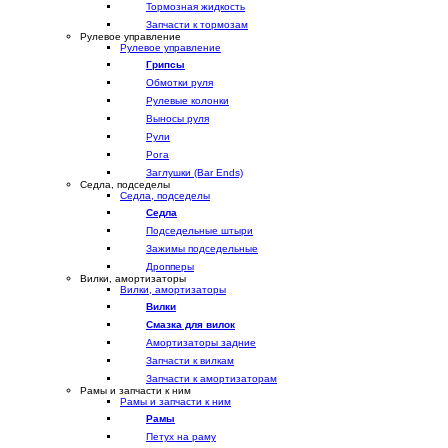
Тормозная жидкость
Запчасти к тормозам
Рулевое управление
Рулевое управление
Грипсы
Обмотки руля
Рулевые колонки
Выносы руля
Рули
Рога
Заглушки (Bar Ends)
Седла, подседелы
Седла, подседелы
Седла
Подседельные штыри
Зажимы подседельные
Дропперы
Вилки, амортизаторы
Вилки, амортизаторы
Вилки
Смазка для вилок
Амортизаторы задние
Запчасти к вилкам
Запчасти к амортизаторам
Рамы и запчасти к ним
Рамы и запчасти к ним
Рамы
Петух на раму