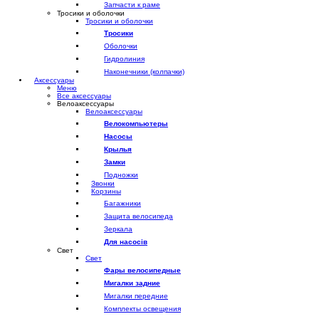
Запчасти к раме
Тросики и оболочки
Тросики и оболочки
Тросики
Оболочки
Гидролиния
Наконечники (колпачки)
Аксессуары
Меню
Все аксессуары
Велоаксессуары
Велоаксессуары
Велокомпьютеры
Насосы
Крылья
Замки
Подножки
Звонки
Корзины
Багажники
Защита велосипеда
Зеркала
Для насосів
Свет
Свет
Фары велосипедные
Мигалки задние
Мигалки передние
Комплекты освещения