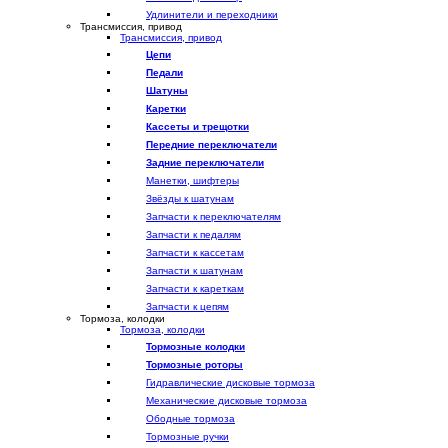
Удлинители и переходники
Трансмиссия, привод
Трансмиссия, привод
Цепи
Педали
Шатуны
Каретки
Кассеты и трещотки
Передние переключатели
Задние переключатели
Манетки, шифтеры
Звёзды к шатунам
Запчасти к переключателям
Запчасти к педалям
Запчасти к кассетам
Запчасти к шатунам
Запчасти к кареткам
Запчасти к цепям
Тормоза, колодки
Тормоза, колодки
Тормозные колодки
Тормозные роторы
Гидравлические дисковые тормоза
Механические дисковые тормоза
Ободные тормоза
Тормозные ручки