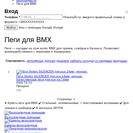
Велозапчасти
Пеги для BMX
x
Вход
Телефон
*
Пожалуйста, введите правильный номер в
формате +380XXXXXXXXX
Войти
Или с помощью Google
Google
Пеги для BMX
Пеги — насадки на осях колёс BMX для трюков, слайдов и баланса. Позволяют
взаимодействовать с перилами и бордюрами.
Сортировать:
популярные
дороже
дешевле
забрать сегодня
со скидками
предзаказ
Пеги Stolen SILENCER для оси 14мм, черные.
Качественные пеги для оси на 14мм
PGS-73-73
Продано
Страницы:
1
➤ Купить пеги для BMX ✔️ Стальные, алюминиевые, с пластиковыми колпаками ✔️ Для
трюков и грайндов ✔️ В магазине КРУТИ
Велосипедные покрышки
Камеры велосипедные