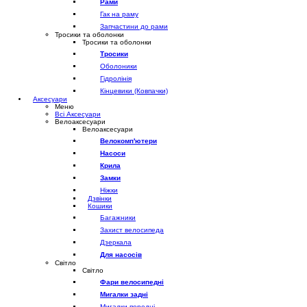
Рами
Гак на раму
Запчастини до рами
Тросики та оболонки
Тросики та оболонки
Тросики
Оболоники
Гідролінія
Кінцевики (Ковпачки)
Аксесуари
Меню
Всі Аксесуари
Велоаксесуари
Велоаксесуари
Велокомп'ютери
Насоси
Крила
Замки
Ніжки
Дзвінки
Кошики
Багажники
Захист велосипеда
Дзеркала
Для насосів
Світло
Світло
Фари велосипедні
Мигалки задні
Мигалки передні