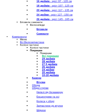
16 дюймів
- зріст 97 - 120 см
18 дюймів
- зріст 107 - 125 см
20 дюймів
- зріст 117 - 135 см
24 дюйми
- зріст 127 - 150 см
26 дюймів
- зріст 145 - 165 см
Біговели самокати
Велосипеди
Біговели
Самокати
Компоненти
Меню
Всі Велозапчастини
Колісні частини
Колісні частини
Покришки
Покиршки
Всі покришки
29 дюймів
28 дюймів
27,5 дюймів
26 дюймів
24 дюйми
20 дюймів
10-18 дюймів
Камери
Втулки
Обода
Обідні стрічки
Нипелі під безкамерку
Ексцентрики та осі
Колеса у зборі
Запчастини до втулок
Шприхи