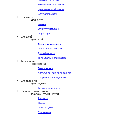
Комплекти освітлення
Кріплення освітлення
Світловідбивачі
Для пиття
Для пиття
Фляги
Флягоутримувачі
Гідратори
Для дітей
Для дітей
Дитячі велокрісла
Прикраси на кермо
Дитячі кошики
Тренувальні коліщатка
Тренування
Тренування
Велостанки
Аксесуари для тренажерів
Спортивне харчування
Для гаджетів
Для гаджетів
Тримачі телефонів
Рюкзаки, сумки, чохли
Рюкзаки, сумки, чохли
Рюкзаки
Сумки
Поясні сумки
Спальники