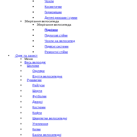
Чохли
Косметички
Гермомішки
Дитячі рюкзаки і сумки
Зберігання велосипеда
Зберігання велосипеда
Підніжки
Підлогові стійки
Чохли на велосипед
Підвісні системи
Ремонтні стійки
Одяг та захист
Меню
Весь велоодяг
Шоломи
Окуляри
Взуття велосипедне
Рукавички
Рейтузи
Шорти
Футболки
Джерсі
Костюми
Кофти
Шкарпетки велосипедні
Утеплення
Кепки
Бахіли велосипедні