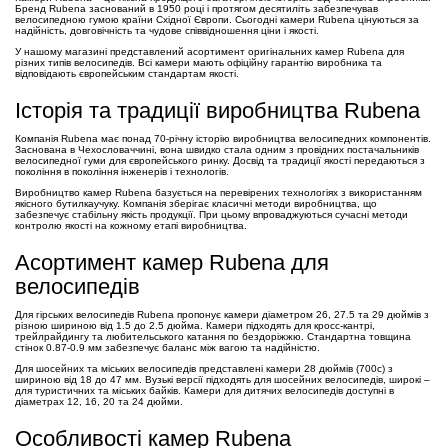
Бренд Rubena заснований в 1950 році і протягом десятиліть забезпечував
велосипедною гумою країни Східної Європи. Сьогодні камери Rubena цінуються за
надійність, довговічність та чудове співвідношення ціни і якості.
У нашому магазині представлений асортимент оригінальних камер Rubena для
різних типів велосипедів. Всі камери мають офіційну гарантію виробника та
відповідають європейським стандартам якості.
Історія та традиції виробництва Rubena
Компанія Rubena має понад 70-річну історію виробництва велосипедних компонентів.
Заснована в Чехословаччині, вона швидко стала одним з провідних постачальників
велосипедної гуми для європейського ринку. Досвід та традиції якості передаються з
покоління в покоління інженерів і технологів.
Виробництво камер Rubena базується на перевірених технологіях з використанням
якісного бутилкаучуку. Компанія зберігає класичні методи виробництва, що
забезпечує стабільну якість продукції. При цьому впроваджуються сучасні методи
контролю якості на кожному етапі виробництва.
Асортимент камер Rubena для
велосипедів
Для гірських велосипедів Rubena пропонує камери діаметром 26, 27.5 та 29 дюймів з
різною шириною від 1.5 до 2.5 дюйма. Камери підходять для кросс-кантрі,
трейлрайдингу та любительського катання по бездоріжжю. Стандартна товщина
стінок 0.87-0.9 мм забезпечує баланс між вагою та надійністю.
Для шосейних та міських велосипедів представлені камери 28 дюймів (700c) з
шириною від 18 до 47 мм. Вузькі версії підходять для шосейних велосипедів, широкі –
для туристичних та міських байків. Камери для дитячих велосипедів доступні в
діаметрах 12, 16, 20 та 24 дюйми.
Особливості камер Rubena