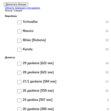
Дізнатись більше
Обрати покришку для камери
Фільтр товарів
Виробник
Schwalbe
13
Maxxis
31
Mitas [Rubena]
33
Kenda
23
Діаметр
29 дюймів [622 мм]
16
28 дюймів [622 мм]
23
27,5 дюймів [584 мм]
17
26 дюймів [559 мм]
15
24 дюйма [507 мм]
9
20 дюймів [406 мм]
8