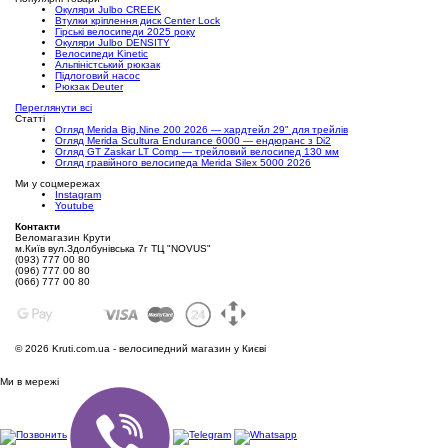
Окуляри Julbo CREEK
Втулки кріплення диск Center Lock
Гірські велосипеди 2025 року
Окуляри Julbo DENSITY
Велосипеди Kinetic
Альпіністський рюкзак
Підлоговий насос
Рюкзак Deuter
Переглянути всі
Статті
Огляд Merida Big.Nine 200 2026 — хардтейл 29" для трейлів
Огляд Merida Scultura Endurance 6000 — ендюранс з Di2
Огляд GT Zaskar LT Comp — трейловий велосипед 130 мм
Огляд гравійного велосипеда Merida Silex 5000 2026
Ми у соцмережах
Instagram
Youtube
Контакти
Веломагазин Крути
м.Київ вул.Здолбунівська 7г ТЦ "NOVUS"
(093) 777 00 80
(096) 777 00 80
(066) 777 00 80
©
2026 Kruti.com.ua - велосипедний магазин у Києві
Ми в мережі