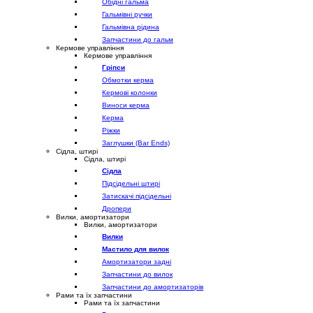
Обідні гальма
Гальмівні ручки
Гальмівна рідина
Запчастини до гальм
Кермове управління
Кермове управління
Гріпси
Обмотки керма
Кермові колонки
Виноси керма
Керма
Ріжки
Заглушки (Bar Ends)
Сідла, штирі
Сідла, штирі
Сідла
Підсідельні штирі
Затискачі підсідельні
Дропери
Вилки, амортизатори
Вилки, амортизатори
Вилки
Мастило для вилок
Амортизатори задні
Запчастини до вилок
Запчастини до амортизаторів
Рами та їх запчастини
Рами та їх запчастини