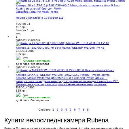
Камера 26 x 1.75-2.5 (47/62-559) AV40 Mitas, classic, товщина стінки 0.9mm
Країна реєстрації бренду - Чехія
Офіційна Гарантія Mitas - 6 міс
Номер у каталозі: 5-10340160-111
TUB-86-94
197 грн.
Кешбек
1 грн
1
забрати сьогодні
Камера 27.5x2.0/3.0 (50/76-584) Maxxis WELTER WEIGHT FV 48
EIB00140000
325 грн.
Оплата частинами
до 6 плат. без переплат
забрати сьогодні
Камера MAXXIS WELTER WEIGHT 29X2.0/3.0 Ніпель - Presta 48mm
Камера Maxxis Welter Weight 29x2.0/3.0 з ніпелем Presta 48 мм —
універсальна та надійна камера для гірських велосипедів з колесами 29".
Оптимальна для широких покришок і інтенсивного використання.
EIB00140800
325 грн.
Оплата частинами
до 6 плат. без переплат
Сторінки:
1
2
3
4
5
6
7
8
9
Купити велосипедні камери Rubena
Камери Rubena – це якісна продукція з багаторічною історією від чеського виробника.