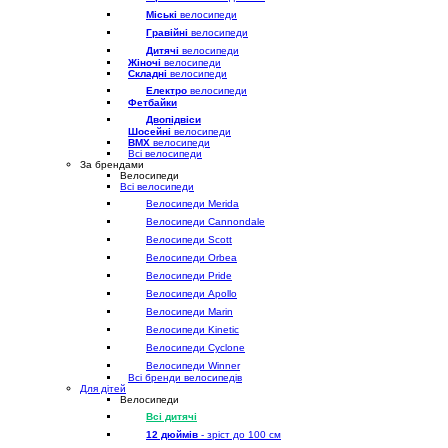
Міські
велосипеди
Гравійні
велосипеди
Дитячі
велосипеди
Жіночі
велосипеди
Складні
велосипеди
Електро
велосипеди
Фетбайки
Двопідвіси
Шосейні
велосипеди
BMX
велосипеди
Всі велосипеди
За брендами
Велосипеди
Всі велосипеди
Велосипеди Merida
Велосипеди Cannondale
Велосипеди Scott
Велосипеди Orbea
Велосипеди Pride
Велосипеди Apollo
Велосипеди Marin
Велосипеди Kinetic
Велосипеди Cyclone
Велосипеди Winner
Всі бренди велосипедів
Для дітей
Велосипеди
Всі дитячі
12 дюймів
- зріст до 100 см