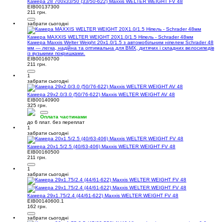
Камера 28 700x33/50 (33/50-622) Maxxis WELTER WEIGHT FV 48
EIB00137300
211 грн.
забрати сьогодні
Камера MAXXIS WELTER WEIGHT 20X1.0/1.5 Ніпель - Schrader 48мм
Камера Maxxis Welter Weight 20x1.0/1.5 з автомобільним ніпелем Schrader 48
мм — легка, надійна та оптимальна для BMX, дитячих і складних велосипедів
із вузькими покришками.
EIB00160700
211 грн.
1
забрати сьогодні
Камера 29x2.0/3.0 (50/76-622) Maxxis WELTER WEIGHT AV 48
EIB00140900
325 грн.
Оплата частинами
до 6 плат. без переплат
1
забрати сьогодні
Камера 20x1.5/2.5 (40/63-406) Maxxis WELTER WEIGHT FV 48
EIB00160500
211 грн.
1
забрати сьогодні
Камера 29x1.75/2.4 (44/61-622) Maxxis WELTER WEIGHT FV 48
EIB00140600.1
162 грн.
забрати сьогодні