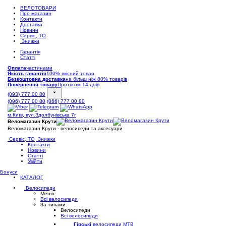
ВЕЛОТОВАРИ
Про магазин
Контакти
Доставка
Новини
Сервіс, ТО
Знижки
Гарантія
Статті
Оплата
частинами
Якість гарантія
100% якісний товар
Безкоштовна доставка
на більш ніж 80% товарів
Повернення товару
Протягом 14 днів
(093) 777 00 80
(096) 777 00 80
(066) 777 00 80
м.Київ, вул.Здолбунівська 7г
Веломагазин Крути
Веломагазин Крути - велосипеди та аксесуари
Сервіс, ТО
Знижки
Контакти
Новини
Статті
Увійти
Бонуси
КАТАЛОГ
Велосипеди
Меню
Всі велосипеди
За типами
Велосипеди
Всі велосипеди
Гірські
велосипеди MTB