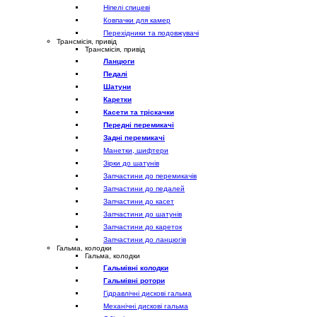
Ніпелі спицеві
Ковпачки для камер
Перехідники та подовжувачі
Трансмісія, привід
Трансмісія, привід
Ланцюги
Педалі
Шатуни
Каретки
Касети та тріскачки
Передні перемикачі
Задні перемикачі
Манетки, шифтери
Зірки до шатунів
Запчастини до перемикачів
Запчастини до педалей
Запчастини до касет
Запчастини до шатунів
Запчастини до кареток
Запчастини до ланцюгів
Гальма, колодки
Гальма, колодки
Гальмівні колодки
Гальмівні ротори
Гідравлічні дискові гальма
Механічні дискові гальма