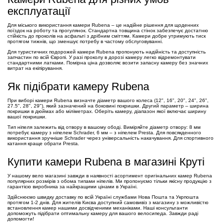
експлуатації
Для міського використання камери Rubena – це надійне рішення для щоденних
поїздок на роботу та прогулянок. Стандартна товщина стінок забезпечує достатню
стійкість до проколів на асфальті з дрібним сміттям. Камери добре утримують тиск
протягом тижнів, що зменшує потребу в частому обслуговуванні.
Для туристичних подорожей камери Rubena пропонують надійність та доступність
запчастин по всій Європі. У разі проколу в дорозі камеру легко відремонтувати
стандартними латками. Помірна ціна дозволяє возити запасну камеру без значних
витрат на екіпірування.
Як підібрати камеру Rubena
При виборі камери Rubena визначте діаметр вашого колеса (12", 16", 20", 24", 26",
27.5", 28", 29"), який зазначений на боковині покришки. Другий параметр – ширина
покришки в дюймах або міліметрах. Оберіть камеру, діапазон якої включає ширину
вашої покришки.
Тип ніпеля залежить від отвору в вашому ободі. Виміряйте діаметр отвору: 8 мм
потребує камеру з ніпелем Schrader, 6 мм – з ніпелем Presta. Для повсякденного
використання зручніше Schrader через універсальність накачування. Для спортивного
катання краще обрати Presta.
Купити камери Rubena в магазині Крутi
У нашому вело магазині завжди в наявності асортимент оригінальних камер Rubena
популярних розмірів з обома типами ніпелів. Ми пропонуємо тільки якісну продукцію з
гарантією виробника за найкращими цінами в Україні.
Здійснюємо швидку доставку по всій Україні службами Нова Пошта та Укрпошта
протягом 1-2 днів. Для жителів Києва доступний самовивіз з магазину з можливістю
встановлення камер нашими досвідченими механіками. Наші консультанти
допоможуть підібрати оптимальну камеру для вашого велосипеда. Завжди раді
допомогти!