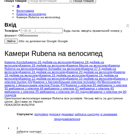
Пошук товарів:
Пошук товарів
🏠
Велотовари
Камери велосипедні
Камери Rubena на велосипед
x
Вхід
Телефон
*
Будь ласка, введіть правильний номер у
форматі +380ххххххххх
Увійти
Або за допомогою Google
Google
Камери Rubena на велосипед
Камери Kenda
Камери 26 дюймів на велосипед
Камери 29 дюймів на
велосипед
Камери 28 дюймів на велосипед
Камери Maxxis на велосипед
Камери
Rubena на велосипед
Камери Schwalbe на велосипед
Камери 27.5 дюймів на
велосипед
Камери 24 дюймів на велосипед
Камери 20 дюймів на велосипед
Камери
18 дюймів на велосипед
Камери 16 дюймів на велосипед
Камери 14 дюймів на
велосипед
Камери 12 дюймів на велосипед
Камери 10 дюймів на велосипед
Камери з
ніпелем Dunlop (DV)
Камери з Автомобільним ніпелем Schrader (AV)
Велосипедні
камери з французьким ніпелем Presta (FV)
Камери з ніпелем 60 мм
Камери з ніпелем
50 мм
Камери з ніпелем 48 мм
Камери з ніпелем 47 мм
Камери з ніпелем 40
мм
Камери з ніпелем 35 мм
Камери з ніпелем під 45 градусів
Камери з ніпелем під 90
градусів
Оригінальні велосипедні камери Rubena всіх розмірів. Чеська якість за доступною
ціною. Доставка по Україні
ПОКАЗАТИ ФІЛЬТРИ
Сортувати:
популярні
дорожчі
дешевші
забрати сьогодні
зі знижками
передзамовлення
1
забрати сьогодні