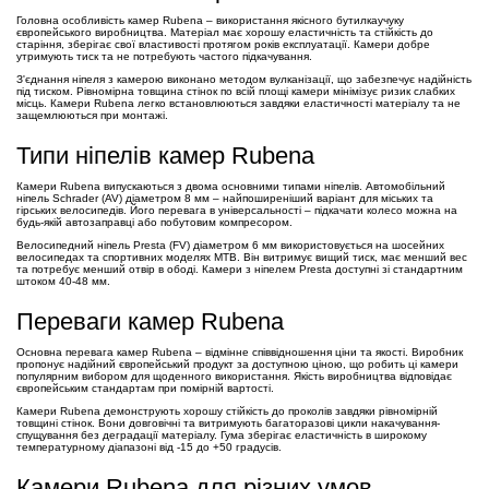
Головна особливість камер Rubena – використання якісного бутилкаучуку
європейського виробництва. Матеріал має хорошу еластичність та стійкість до
старіння, зберігає свої властивості протягом років експлуатації. Камери добре
утримують тиск та не потребують частого підкачування.
З'єднання ніпеля з камерою виконано методом вулканізації, що забезпечує надійність
під тиском. Рівномірна товщина стінок по всій площі камери мінімізує ризик слабких
місць. Камери Rubena легко встановлюються завдяки еластичності матеріалу та не
защемлюються при монтажі.
Типи ніпелів камер Rubena
Камери Rubena випускаються з двома основними типами ніпелів. Автомобільний
ніпель Schrader (AV) діаметром 8 мм – найпоширеніший варіант для міських та
гірських велосипедів. Його перевага в універсальності – підкачати колесо можна на
будь-якій автозаправці або побутовим компресором.
Велосипедний ніпель Presta (FV) діаметром 6 мм використовується на шосейних
велосипедах та спортивних моделях MTB. Він витримує вищий тиск, має менший вес
та потребує менший отвір в ободі. Камери з ніпелем Presta доступні зі стандартним
штоком 40-48 мм.
Переваги камер Rubena
Основна перевага камер Rubena – відмінне співвідношення ціни та якості. Виробник
пропонує надійний європейський продукт за доступною ціною, що робить ці камери
популярним вибором для щоденного використання. Якість виробництва відповідає
європейським стандартам при помірній вартості.
Камери Rubena демонструють хорошу стійкість до проколів завдяки рівномірній
товщині стінок. Вони довговічні та витримують багаторазові цикли накачування-
спущування без деградації матеріалу. Гума зберігає еластичність в широкому
температурному діапазоні від -15 до +50 градусів.
Камери Rubena для різних умов