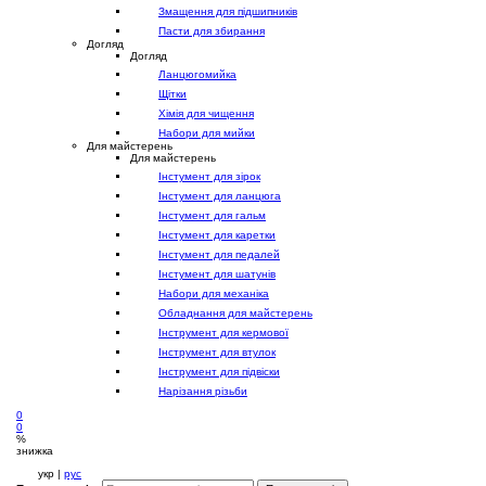
Змащення для підшипників
Пасти для збирання
Догляд
Догляд
Ланцюгомийка
Щітки
Хімія для чищення
Набори для мийки
Для майстерень
Для майстерень
Інстумент для зірок
Інстумент для ланцюга
Інстумент для гальм
Інстумент для каретки
Інстумент для педалей
Інстумент для шатунів
Набори для механіка
Обладнання для майстерень
Інструмент для кермової
Інструмент для втулок
Інструмент для підвіски
Нарізання різьби
0
0
%
знижка
укр |
рус