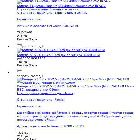
Камера 14 (32/44x288/305) AV 40мм Schwalbe AV2 IB AGV
Страна регистрации бренда - Германия
Страна-производитель - Индонезия / Вьетнам
Гарантия - 3 мес
Артикул в каталоге Schwalbe: 10407310
TUB-79-02
278 грн.
Кешбек
2 грн
забрати сьогодні
Камера KLS 24 х 1.75-2.125 (47/57-507) AV 40мм OEM
prt8585019399182
160 грн.
Кешбек
3 грн
1
забрати сьогодні
Камера 27,5 x 2.10-2.50 (54/62x584/597) FV 47мм Mitas (RUBENA) C08 Classic
BSC, товщина стінки 0.9mm
Страна регистрации бренда - Чехия
Страна-производитель - Чехия
Гарантия - 3 мес
Европейское качество свойственно бренду, проектирование и тестирование
которого происходит в родной стране-производителе. Фабрика находится
непосредственно в Чехии.
Артикул в каталоге Rubena: 5 10300267 111
TUB-61-77
210 грн.
Кешбек
2 грн