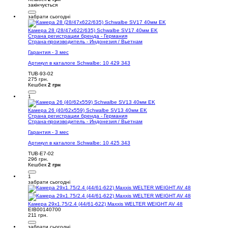
закінчується
забрати сьогодні
Камера 28 (28/47x622/635) Schwalbe SV17 40мм EK
Страна регистрации бренда - Германия
Страна-производитель - Индонезия / Вьетнам
Гарантия - 3 мес
Артикул в каталоге Schwalbe: 10 429 343
TUB-93-02
275 грн.
Кешбек
2 грн
1
Камера 26 (40/62x559) Schwalbe SV13 40мм EK
Страна регистрации бренда - Германия
Страна-производитель - Индонезия / Вьетнам
Гарантия - 3 мес
Артикул в каталоге Schwalbe: 10 425 343
TUB-E7-02
296 грн.
Кешбек
2 грн
1
забрати сьогодні
Камера 29x1.75/2.4 (44/61-622) Maxxis WELTER WEIGHT AV 48
EIB00140700
211 грн.
забрати сьогодні