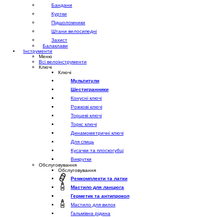
Бандани
Куртки
Підшоломники
Штани велосипедні
Захист
Балаклави
Інструменти
Меню
Всі велоінструменти
Ключі
Ключі
Мультитули
Шестигранники
Конусні ключі
Рожкові ключі
Торцеві ключі
Торкс ключі
Динамометричні ключі
Для спиць
Кусачки та плоскогубці
Викрутки
Обслуговування
Обслуговування
Ремкомплекти та латки
Мастило для ланцюга
Герметик та антипрокол
Мастило для вилок
Гальмівна рідина