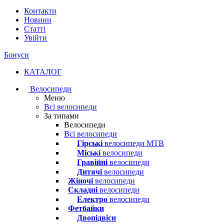
Контакти
Новини
Статті
Увійти
Бонуси
КАТАЛОГ
Велосипеди
Меню
Всі велосипеди
За типами
Велосипеди
Всі велосипеди
Гірські
велосипеди MTB
Міські
велосипеди
Гравійні
велосипеди
Дитячі
велосипеди
Жіночі
велосипеди
Складні
велосипеди
Електро
велосипеди
Фетбайки
Двопідвіси