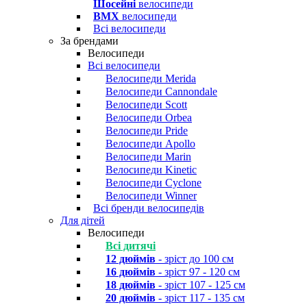
Шосейні
велосипеди
BMX
велосипеди
Всі велосипеди
За брендами
Велосипеди
Всі велосипеди
Велосипеди Merida
Велосипеди Cannondale
Велосипеди Scott
Велосипеди Orbea
Велосипеди Pride
Велосипеди Apollo
Велосипеди Marin
Велосипеди Kinetic
Велосипеди Cyclone
Велосипеди Winner
Всі бренди велосипедів
Для дітей
Велосипеди
Всі дитячі
12 дюймів
- зріст до 100 см
16 дюймів
- зріст 97 - 120 см
18 дюймів
- зріст 107 - 125 см
20 дюймів
- зріст 117 - 135 см