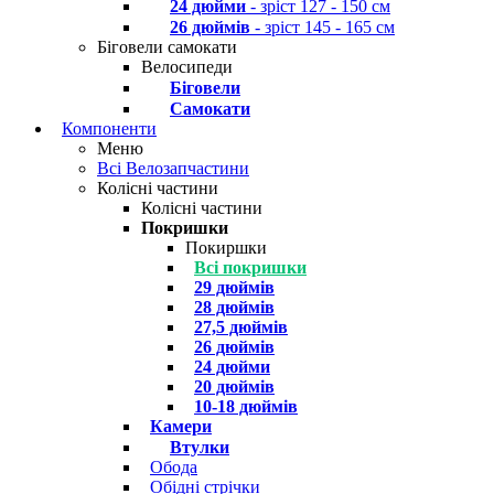
24 дюйми
- зріст 127 - 150 см
26 дюймів
- зріст 145 - 165 см
Біговели самокати
Велосипеди
Біговели
Самокати
Компоненти
Меню
Всі Велозапчастини
Колісні частини
Колісні частини
Покришки
Покиршки
Всі покришки
29 дюймів
28 дюймів
27,5 дюймів
26 дюймів
24 дюйми
20 дюймів
10-18 дюймів
Камери
Втулки
Обода
Обідні стрічки