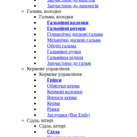
Запчастини до ланцюгів
Гальма, колодки
Гальма, колодки
Гальмівні колодки
Гальмівні ротори
Гідравлічні дискові гальма
Механічні дискові гальма
Обідні гальма
Гальмівні ручки
Гальмівна рідина
Запчастини до гальм
Кермове управління
Кермове управління
Гріпси
Обмотки керма
Кермові колонки
Виноси керма
Керма
Ріжки
Заглушки (Bar Ends)
Сідла, штирі
Сідла, штирі
Сідла