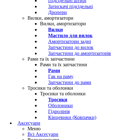
Підсідельні штирі
Затискачі підсідельні
Дропери
Вилки, амортизатори
Вилки, амортизатори
Вилки
Мастило для вилок
Амортизатори задні
Запчастини до вилок
Запчастини до амортизаторів
Рами та їх запчастини
Рами та їх запчастини
Рами
Гак на раму
Запчастини до рами
Тросики та оболонки
Тросики та оболонки
Тросики
Оболоники
Гідролінія
Кінцевики (Ковпачки)
Аксесуари
Меню
Всі Аксесуари
Велоаксесуари