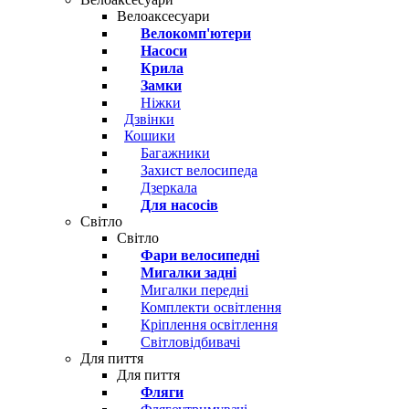
Велоаксесуари
Велокомп'ютери
Насоси
Крила
Замки
Ніжки
Дзвінки
Кошики
Багажники
Захист велосипеда
Дзеркала
Для насосів
Світло
Світло
Фари велосипедні
Мигалки задні
Мигалки передні
Комплекти освітлення
Кріплення освітлення
Світловідбивачі
Для пиття
Для пиття
Фляги