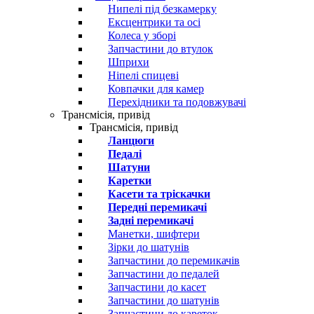
Нипелі під безкамерку
Ексцентрики та осі
Колеса у зборі
Запчастини до втулок
Шприхи
Ніпелі спицеві
Ковпачки для камер
Перехідники та подовжувачі
Трансмісія, привід
Трансмісія, привід
Ланцюги
Педалі
Шатуни
Каретки
Касети та тріскачки
Передні перемикачі
Задні перемикачі
Манетки, шифтери
Зірки до шатунів
Запчастини до перемикачів
Запчастини до педалей
Запчастини до касет
Запчастини до шатунів
Запчастини до кареток