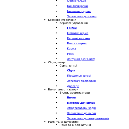
Обідні гальма
Гальмівні ручки
Гальмівна рідина
Запчастини до гальм
Кермове управління
Кермове управління
Гріпси
Обмотки керма
Кермові колонки
Виноси керма
Керма
Ріжки
Заглушки (Bar Ends)
Сідла, штирі
Сідла, штирі
Сідла
Підсідельні штирі
Затискачі підсідельні
Дропери
Вилки, амортизатори
Вилки, амортизатори
Вилки
Мастило для вилок
Амортизатори задні
Запчастини до вилок
Запчастини до амортизаторів
Рами та їх запчастини
Рами та їх запчастини