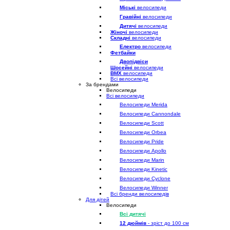
Міські
велосипеди
Гравійні
велосипеди
Дитячі
велосипеди
Жіночі
велосипеди
Складні
велосипеди
Електро
велосипеди
Фетбайки
Двопідвіси
Шосейні
велосипеди
BMX
велосипеди
Всі велосипеди
За брендами
Велосипеди
Всі велосипеди
Велосипеди Merida
Велосипеди Cannondale
Велосипеди Scott
Велосипеди Orbea
Велосипеди Pride
Велосипеди Apollo
Велосипеди Marin
Велосипеди Kinetic
Велосипеди Cyclone
Велосипеди Winner
Всі бренди велосипедів
Для дітей
Велосипеди
Всі дитячі
12 дюймів
- зріст до 100 см