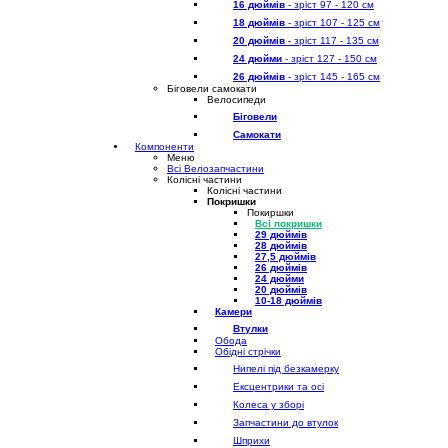
16 дюймів
- зріст 97 - 120 см
18 дюймів
- зріст 107 - 125 см
20 дюймів
- зріст 117 - 135 см
24 дюйми
- зріст 127 - 150 см
26 дюймів
- зріст 145 - 165 см
Біговели самокати
Велосипеди
Біговели
Самокати
Компоненти
Меню
Всі Велозапчастини
Колісні частини
Колісні частини
Покришки
Покиршки
Всі покришки
29 дюймів
28 дюймів
27,5 дюймів
26 дюймів
24 дюйми
20 дюймів
10-18 дюймів
Камери
Втулки
Обода
Обідні стрічки
Нипелі під безкамерку
Ексцентрики та осі
Колеса у зборі
Запчастини до втулок
Шприхи