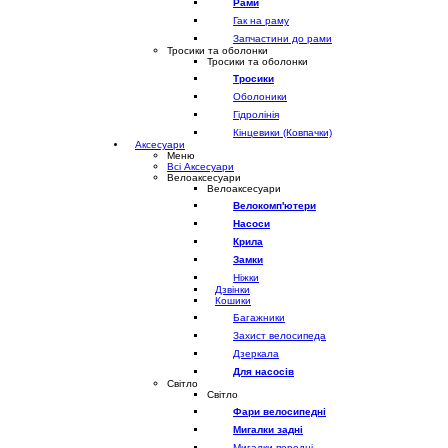
Рами
Гак на раму
Запчастини до рами
Тросики та оболонки
Тросики та оболонки
Тросики
Оболоники
Гідролінія
Кінцевики (Ковпачки)
Аксесуари
Меню
Всі Аксесуари
Велоаксесуари
Велоаксесуари
Велокомп'ютери
Насоси
Крила
Замки
Ніжки
Дзвінки
Кошики
Багажники
Захист велосипеда
Дзеркала
Для насосів
Світло
Світло
Фари велосипедні
Мигалки задні
Мигалки передні