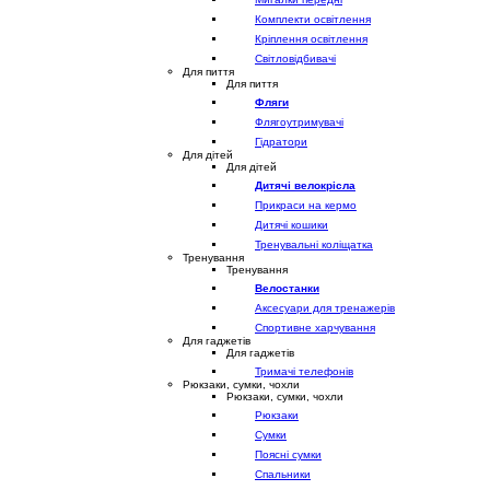
Комплекти освітлення
Кріплення освітлення
Світловідбивачі
Для пиття
Для пиття
Фляги
Флягоутримувачі
Гідратори
Для дітей
Для дітей
Дитячі велокрісла
Прикраси на кермо
Дитячі кошики
Тренувальні коліщатка
Тренування
Тренування
Велостанки
Аксесуари для тренажерів
Спортивне харчування
Для гаджетів
Для гаджетів
Тримачі телефонів
Рюкзаки, сумки, чохли
Рюкзаки, сумки, чохли
Рюкзаки
Сумки
Поясні сумки
Спальники