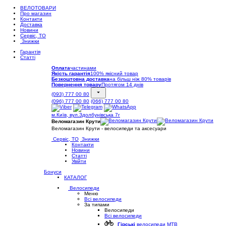
ВЕЛОТОВАРИ
Про магазин
Контакти
Доставка
Новини
Сервіс, ТО
Знижки
Гарантія
Статті
Оплата
частинами
Якість гарантія
100% якісний товар
Безкоштовна доставка
на більш ніж 80% товарів
Повернення товару
Протягом 14 днів
(093) 777 00 80
(096) 777 00 80
(066) 777 00 80
м.Київ, вул.Здолбунівська 7г
Веломагазин Крути
Веломагазин Крути - велосипеди та аксесуари
Сервіс, ТО
Знижки
Контакти
Новини
Статті
Увійти
Бонуси
КАТАЛОГ
Велосипеди
Меню
Всі велосипеди
За типами
Велосипеди
Всі велосипеди
Гірські
велосипеди MTB