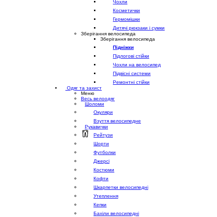
Чохли
Косметички
Гермомішки
Дитячі рюкзаки і сумки
Зберігання велосипеда
Зберігання велосипеда
Підніжки
Підлогові стійки
Чохли на велосипед
Підвісні системи
Ремонтні стійки
Одяг та захист
Меню
Весь велоодяг
Шоломи
Окуляри
Взуття велосипедне
Рукавички
Рейтузи
Шорти
Футболки
Джерсі
Костюми
Кофти
Шкарпетки велосипедні
Утеплення
Кепки
Бахіли велосипедні