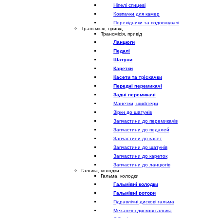
Ніпелі спицеві
Ковпачки для камер
Перехідники та подовжувачі
Трансмісія, привід
Трансмісія, привід
Ланцюги
Педалі
Шатуни
Каретки
Касети та тріскачки
Передні перемикачі
Задні перемикачі
Манетки, шифтери
Зірки до шатунів
Запчастини до перемикачів
Запчастини до педалей
Запчастини до касет
Запчастини до шатунів
Запчастини до кареток
Запчастини до ланцюгів
Гальма, колодки
Гальма, колодки
Гальмівні колодки
Гальмівні ротори
Гідравлічні дискові гальма
Механічні дискові гальма