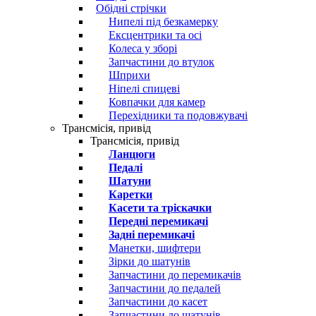
Обідні стрічки
Нипелі під безкамерку
Ексцентрики та осі
Колеса у зборі
Запчастини до втулок
Шприхи
Ніпелі спицеві
Ковпачки для камер
Перехідники та подовжувачі
Трансмісія, привід
Трансмісія, привід
Ланцюги
Педалі
Шатуни
Каретки
Касети та тріскачки
Передні перемикачі
Задні перемикачі
Манетки, шифтери
Зірки до шатунів
Запчастини до перемикачів
Запчастини до педалей
Запчастини до касет
Запчастини до шатунів