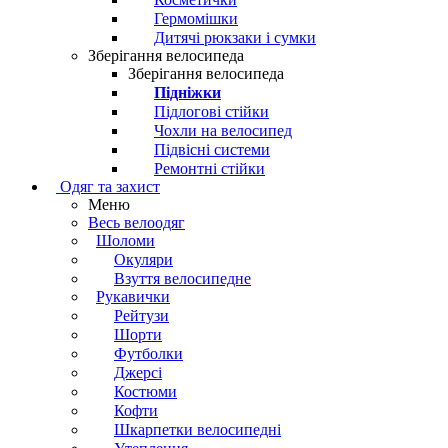
Гермомішки
Дитячі рюкзаки і сумки
Зберігання велосипеда
Зберігання велосипеда
Підніжки
Підлогові стійки
Чохли на велосипед
Підвісні системи
Ремонтні стійки
Одяг та захист
Меню
Весь велоодяг
Шоломи
Окуляри
Взуття велосипедне
Рукавички
Рейтузи
Шорти
Футболки
Джерсі
Костюми
Кофти
Шкарпетки велосипедні