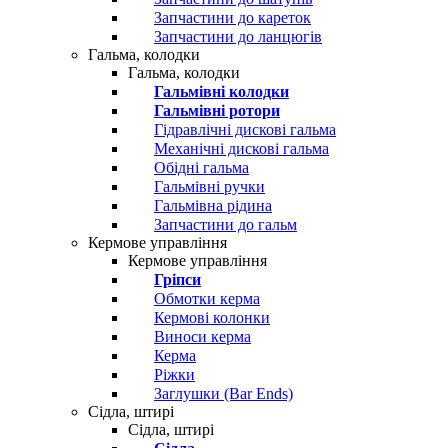
Запчастини до кареток
Запчастини до ланцюгів
Гальма, колодки
Гальма, колодки
Гальмівні колодки
Гальмівні ротори
Гідравлічні дискові гальма
Механічні дискові гальма
Обідні гальма
Гальмівні ручки
Гальмівна рідина
Запчастини до гальм
Кермове управління
Кермове управління
Гріпси
Обмотки керма
Кермові колонки
Виноси керма
Керма
Ріжки
Заглушки (Bar Ends)
Сідла, штирі
Сідла, штирі