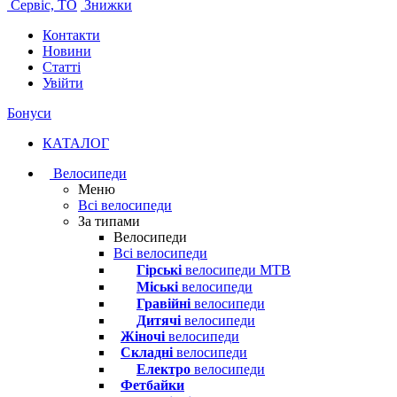
Сервіс, ТО
Знижки
Контакти
Новини
Статті
Увійти
Бонуси
КАТАЛОГ
Велосипеди
Меню
Всі велосипеди
За типами
Велосипеди
Всі велосипеди
Гірські
велосипеди MTB
Міські
велосипеди
Гравійні
велосипеди
Дитячі
велосипеди
Жіночі
велосипеди
Складні
велосипеди
Електро
велосипеди
Фетбайки