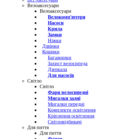
Велоаксесуари
Велоаксесуари
Велокомп'ютери
Насоси
Крила
Замки
Ніжки
Дзвінки
Кошики
Багажники
Захист велосипеда
Дзеркала
Для насосів
Світло
Світло
Фари велосипедні
Мигалки задні
Мигалки передні
Комплекти освітлення
Кріплення освітлення
Світловідбивачі
Для пиття
Для пиття
Фляги