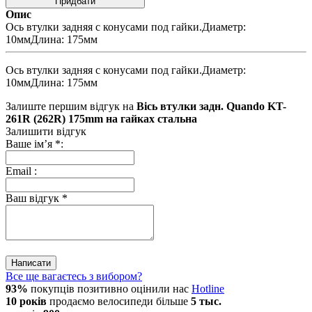
Придбати
Опис
Ось втулки задняя с конусами под гайки.Диаметр:
10ммДлина: 175мм
Ось втулки задняя с конусами под гайки.Диаметр:
10ммДлина: 175мм
Залиште першим відгук на
Вісь втулки задн. Quando KT-
261R (262R) 175mm на гайках стальна
Залишити відгук
Ваше ім’я
*
:
Email
:
Ваш відгук
*
Написати
Все ще вагаєтесь з вибором?
93%
покупців позитивно оцінили нас
Hotline
10 років
продаємо
велосипеди
більше
5 тыс.