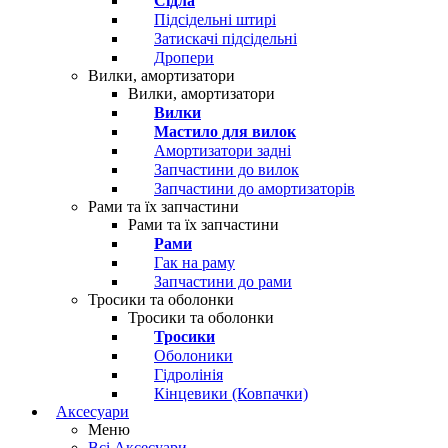
Сідла
Підсідельні штирі
Затискачі підсідельні
Дропери
Вилки, амортизатори
Вилки, амортизатори
Вилки
Мастило для вилок
Амортизатори задні
Запчастини до вилок
Запчастини до амортизаторів
Рами та їх запчастини
Рами та їх запчастини
Рами
Гак на раму
Запчастини до рами
Тросики та оболонки
Тросики та оболонки
Тросики
Оболоники
Гідролінія
Кінцевики (Ковпачки)
Аксесуари
Меню
Всі Аксесуари