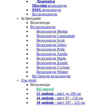
Двопідвіси
Шосейні
велосипеди
BMX
велосипеди
Всі велосипеди
За брендами
Велосипеди
Всі велосипеди
Велосипеди Merida
Велосипеди Cannondale
Велосипеди Scott
Велосипеди Orbea
Велосипеди Pride
Велосипеди Apollo
Велосипеди Marin
Велосипеди Kinetic
Велосипеди Cyclone
Велосипеди Winner
Всі бренди велосипедів
Для дітей
Велосипеди
Всі дитячі
12 дюймів
- зріст до 100 см
16 дюймів
- зріст 97 - 120 см
18 дюймів
- зріст 107 - 125 см