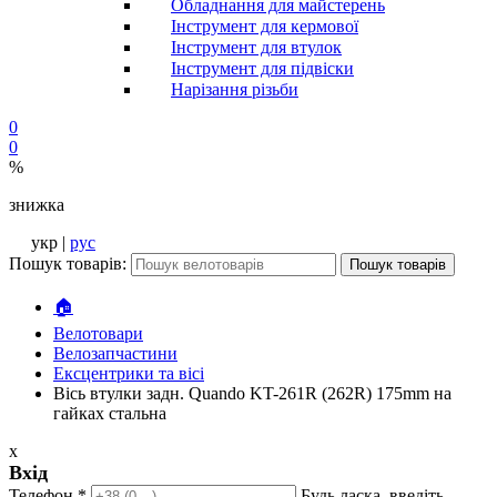
Обладнання для майстерень
Інструмент для кермової
Інструмент для втулок
Інструмент для підвіски
Нарізання різьби
0
0
%
знижка
укр |
рус
Пошук товарів:
Пошук товарів
🏠
Велотовари
Велозапчастини
Ексцентрики та вісі
Вісь втулки задн. Quando KT-261R (262R) 175mm на
гайках стальна
x
Вхід
Телефон
*
Будь ласка, введіть