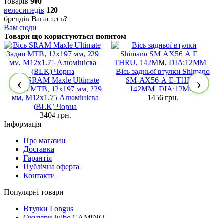
товарів
900
велосипедів
120
брендів
Вагаєтесь?
Вам сюди
Товари що користуються попитом
Вісь задньої втулки Shimano
‹
›
Вісь SRAM Maxle Ultimate
SM-AX56-А E-THRU,
Задня MTB, 12x197 мм, 229
142MM, DIA:12MM
мм, M12x1.75 Алюмінієва
1456 грн.
(BLK) Чорна
3404 грн.
Інформація
Про магазин
Доставка
Гарантія
Публічна оферта
Контакти
Популярні товари
Втулки Longus
Окуляри Julbo CAMINO