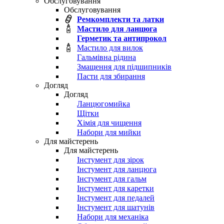
Обслуговування
Обслуговування
Ремкомплекти та латки
Мастило для ланцюга
Герметик та антипрокол
Мастило для вилок
Гальмівна рідина
Змащення для підшипників
Пасти для збирання
Догляд
Догляд
Ланцюгомийка
Щітки
Хімія для чищення
Набори для мийки
Для майстерень
Для майстерень
Інстумент для зірок
Інстумент для ланцюга
Інстумент для гальм
Інстумент для каретки
Інстумент для педалей
Інстумент для шатунів
Набори для механіка