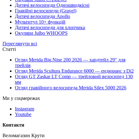
Дитячі велосипеди Одношвидкісні
Гравійні велосипеди (Gravel)
Дитячі велосипеди Apollo
Мультитул 10+ функцій
Дитячі велосипеди для хлопчика
Окуляри Julbo WHOOPS
Переглянути всі
Статті
Огляд Merida Big.Nine 200 2026 — хардтейл 29" для
трейлів
Огляд Merida Scultura Endurance 6000 — ендюранс з Di2
Огляд GT Zaskar LT Comp — трейловий велосипед 130
мм
Огляд гравійного велосипеда Merida Silex 5000 2026
Ми у соцмережах
Instagram
Youtube
Контакти
Веломагазин Крути