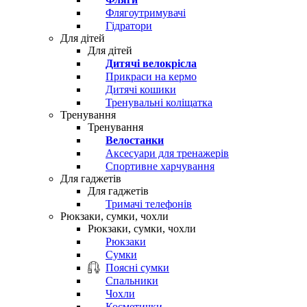
Флягоутримувачі
Гідратори
Для дітей
Для дітей
Дитячі велокрісла
Прикраси на кермо
Дитячі кошики
Тренувальні коліщатка
Тренування
Тренування
Велостанки
Аксесуари для тренажерів
Спортивне харчування
Для гаджетів
Для гаджетів
Тримачі телефонів
Рюкзаки, сумки, чохли
Рюкзаки, сумки, чохли
Рюкзаки
Сумки
Поясні сумки
Спальники
Чохли
Косметички