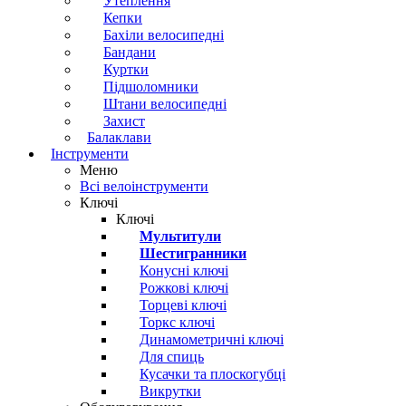
Утеплення
Кепки
Бахіли велосипедні
Бандани
Куртки
Підшоломники
Штани велосипедні
Захист
Балаклави
Інструменти
Меню
Всі велоінструменти
Ключі
Ключі
Мультитули
Шестигранники
Конусні ключі
Рожкові ключі
Торцеві ключі
Торкс ключі
Динамометричні ключі
Для спиць
Кусачки та плоскогубці
Викрутки