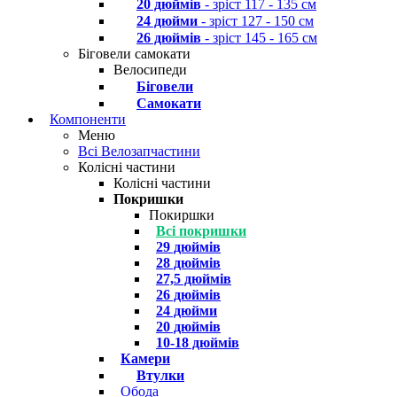
20 дюймів
- зріст 117 - 135 см
24 дюйми
- зріст 127 - 150 см
26 дюймів
- зріст 145 - 165 см
Біговели самокати
Велосипеди
Біговели
Самокати
Компоненти
Меню
Всі Велозапчастини
Колісні частини
Колісні частини
Покришки
Покиршки
Всі покришки
29 дюймів
28 дюймів
27,5 дюймів
26 дюймів
24 дюйми
20 дюймів
10-18 дюймів
Камери
Втулки
Обода