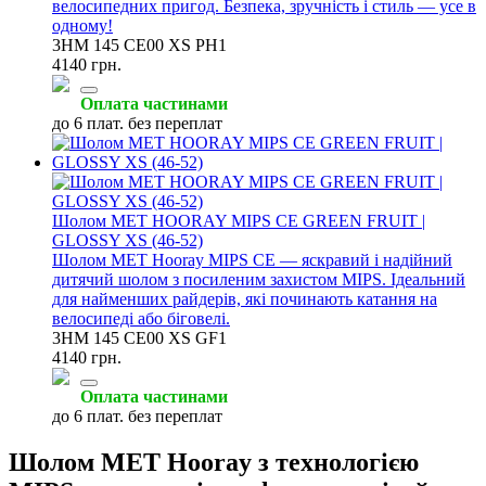
велосипедних пригод. Безпека, зручність і стиль — усе в
одному!
3HM 145 CE00 XS PH1
4140 грн.
Оплата частинами
до 6 плат. без переплат
Шолом MET HOORAY MIPS CE GREEN FRUIT |
GLOSSY XS (46-52)
Шолом MET Hooray MIPS CE — яскравий і надійний
дитячий шолом з посиленим захистом MIPS. Ідеальний
для найменших райдерів, які починають катання на
велосипеді або біговелі.
3HM 145 СE00 XS GF1
4140 грн.
Оплата частинами
до 6 плат. без переплат
Шолом MET Hooray з технологією