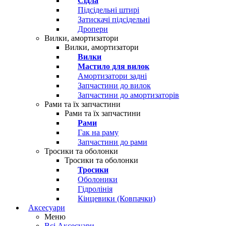
Сідла
Підсідельні штирі
Затискачі підсідельні
Дропери
Вилки, амортизатори
Вилки, амортизатори
Вилки
Мастило для вилок
Амортизатори задні
Запчастини до вилок
Запчастини до амортизаторів
Рами та їх запчастини
Рами та їх запчастини
Рами
Гак на раму
Запчастини до рами
Тросики та оболонки
Тросики та оболонки
Тросики
Оболоники
Гідролінія
Кінцевики (Ковпачки)
Аксесуари
Меню
Всі Аксесуари