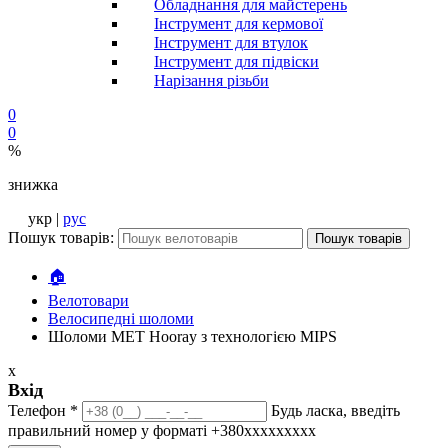
Обладнання для майстерень
Інструмент для кермової
Інструмент для втулок
Інструмент для підвіски
Нарізання різьби
0
0
%
знижка
укр |
рус
Пошук товарів:
Пошук товарів
🏠
Велотовари
Велосипедні шоломи
Шоломи MET Hooray з технологією MIPS
x
Вхід
Телефон
*
Будь ласка, введіть
правильний номер у форматі +380ххххххххх