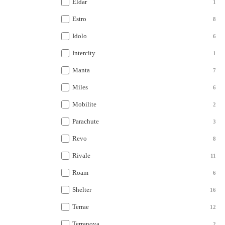
Eldar
1
Estro
8
Idolo
6
Intercity
1
Manta
7
Miles
6
Mobilite
2
Parachute
3
Revo
8
Rivale
11
Roam
6
Shelter
16
Terrae
12
Terranova
2