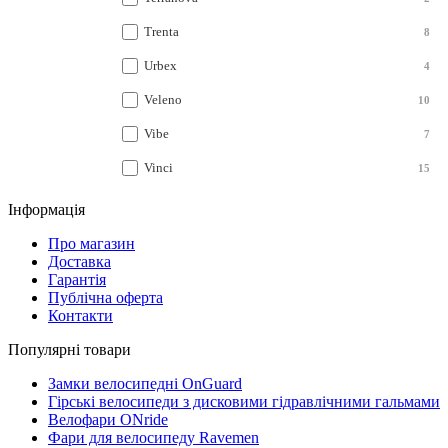
Trenta
8
Urbex
4
Veleno
10
Vibe
7
Vinci
15
Інформація
Про магазин
Доставка
Гарантія
Публічна оферта
Контакти
Популярні товари
Замки велосипедні OnGuard
Гірські велосипеди з дисковими гідравлічними гальмами
Велофари ONride
Фари для велосипеду Ravemen