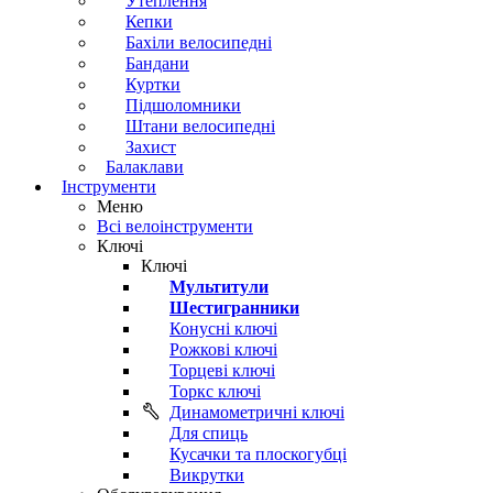
Утеплення
Кепки
Бахіли велосипедні
Бандани
Куртки
Підшоломники
Штани велосипедні
Захист
Балаклави
Інструменти
Меню
Всі велоінструменти
Ключі
Ключі
Мультитули
Шестигранники
Конусні ключі
Рожкові ключі
Торцеві ключі
Торкс ключі
Динамометричні ключі
Для спиць
Кусачки та плоскогубці
Викрутки