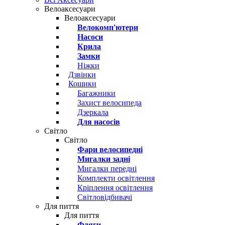
Велоаксесуари
Велоаксесуари
Велокомп'ютери
Насоси
Крила
Замки
Ніжки
Дзвінки
Кошики
Багажники
Захист велосипеда
Дзеркала
Для насосів
Світло
Світло
Фари велосипедні
Мигалки задні
Мигалки передні
Комплекти освітлення
Кріплення освітлення
Світловідбивачі
Для пиття
Для пиття
Фляги