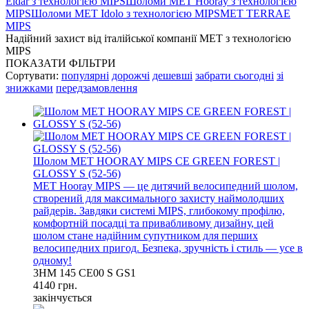
Eldar з технологією MIPS
Шоломи MET Hooray з технологією
MIPS
Шоломи MET Idolo з технологією MIPS
MET TERRAE
MIPS
Надійний захист від італійської компанії МЕТ з технологією
MIPS
ПОКАЗАТИ ФІЛЬТРИ
Сортувати:
популярні
дорожчі
дешевші
забрати сьогодні
зі
знижками
передзамовлення
Шолом MET HOORAY MIPS CE GREEN FOREST |
GLOSSY S (52-56)
MET Hooray MIPS — це дитячий велосипедний шолом,
створений для максимального захисту наймолодших
райдерів. Завдяки системі MIPS, глибокому профілю,
комфортній посадці та привабливому дизайну, цей
шолом стане надійним супутником для перших
велосипедних пригод. Безпека, зручність і стиль — усе в
одному!
3HM 145 CE00 S GS1
4140 грн.
закінчується