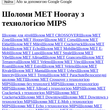
Або за допомогою Google
Google
Увійти
Шоломи MET Hooray з
технологією MIPS
Шоломи для дітей
Шолом MET CROSSOVER
Шолом MET
Zone
Шолом MET Hooray
Шолом MET Corso
Шолом MET
Eldar
Шолом MET Miles
Шолом MET Crackerjack
Шолом MET
Idolo
Шолом MET Echo
Шолом MET Mobilite
Шолом MET E-
Mob
Шолом MET Lupo
Шолом MET Strale
Шолом MET
Vibe
Шолом MET Allroad
Шолом MET Grancorso
Шолом MET
Terranova
Шолом MET Veleno
Шолом MET Vinci
Шолом MET
Roam
Шолом MET Estro
Шолом MET Veleno
Шолом MET
Rivale
Шолом MET Manta
Шолом MET Urbex
Шолом MET
Intercity
Шолом MET Trenta
Шолом MET Parachute
Велосипедні
шоломи MET
Шоломи MET Crossover з технологією
MIPS
Шоломи без технології MIPS
Шоломи з технологією
MIPS
Шоломи MET Allroad з технологією MIPS
Шоломи MET
Crackerjack з технологією MIPS
Шоломи MET
Crackerjack
Шоломи MET Downtown
Шоломи MET Downtown з
технологією MIPS
Шоломи MET E-Mob з технологією
MIPS
Шоломи MET Echo з технологією MIPS
Шоломи MET