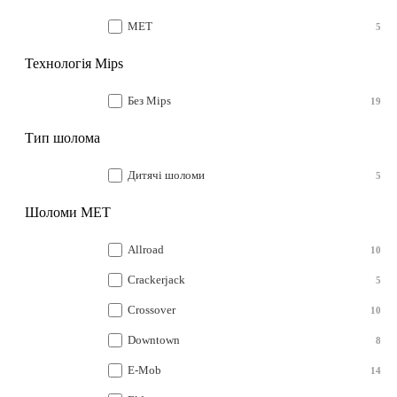
MET
5
Технологія Mips
Без Mips
19
Тип шолома
Дитячі шоломи
5
Шоломи MET
Allroad
10
Crackerjack
5
Crossover
10
Downtown
8
E-Mob
14