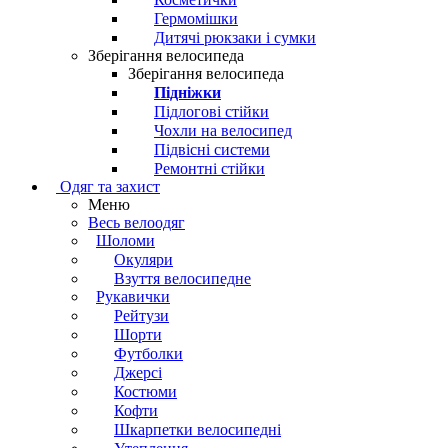
Гермомішки
Дитячі рюкзаки і сумки
Зберігання велосипеда
Зберігання велосипеда
Підніжки
Підлогові стійки
Чохли на велосипед
Підвісні системи
Ремонтні стійки
Одяг та захист
Меню
Весь велоодяг
Шоломи
Окуляри
Взуття велосипедне
Рукавички
Рейтузи
Шорти
Футболки
Джерсі
Костюми
Кофти
Шкарпетки велосипедні