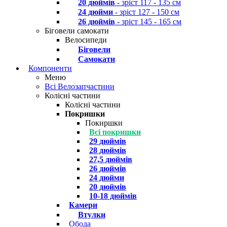
20 дюймів
- зріст 117 - 135 см
24 дюйми
- зріст 127 - 150 см
26 дюймів
- зріст 145 - 165 см
Біговели самокати
Велосипеди
Біговели
Самокати
Компоненти
Меню
Всі Велозапчастини
Колісні частини
Колісні частини
Покришки
Покиршки
Всі покришки
29 дюймів
28 дюймів
27,5 дюймів
26 дюймів
24 дюйми
20 дюймів
10-18 дюймів
Камери
Втулки
Обода