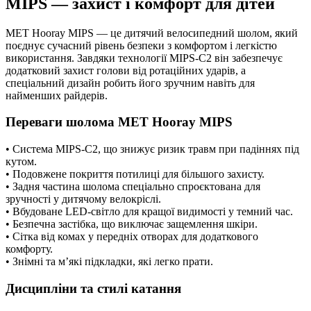
MIPS — захист і комфорт для дітей
MET Hooray MIPS — це дитячий велосипедний шолом, який
поєднує сучасний рівень безпеки з комфортом і легкістю
використання. Завдяки технології MIPS-C2 він забезпечує
додатковий захист голови від ротаційних ударів, а
спеціальний дизайн робить його зручним навіть для
найменших райдерів.
Переваги шолома MET Hooray MIPS
• Система MIPS-C2, що знижує ризик травм при падіннях під
кутом.
• Подовжене покриття потилиці для більшого захисту.
• Задня частина шолома спеціально спроєктована для
зручності у дитячому велокріслі.
• Вбудоване LED-світло для кращої видимості у темний час.
• Безпечна застібка, що виключає защемлення шкіри.
• Сітка від комах у передніх отворах для додаткового
комфорту.
• Знімні та м’які підкладки, які легко прати.
Дисципліни та стилі катання