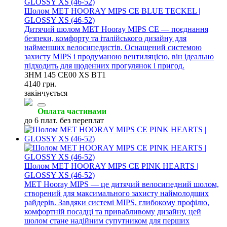
Шолом MET HOORAY MIPS CE BLUE TECKEL |
GLOSSY XS (46-52)
Дитячий шолом MET Hooray MIPS CE — поєднання
безпеки, комфорту та італійського дизайну для
найменших велосипедистів. Оснащений системою
захисту MIPS і продуманою вентиляцією, він ідеально
підходить для щоденних прогулянок і пригод.
3HM 145 СE00 XS BT1
4140 грн.
закінчується
Оплата частинами
до 6 плат. без переплат
Шолом MET HOORAY MIPS CE PINK HEARTS |
GLOSSY XS (46-52)
MET Hooray MIPS — це дитячий велосипедний шолом,
створений для максимального захисту наймолодших
райдерів. Завдяки системі MIPS, глибокому профілю,
комфортній посадці та привабливому дизайну, цей
шолом стане надійним супутником для перших