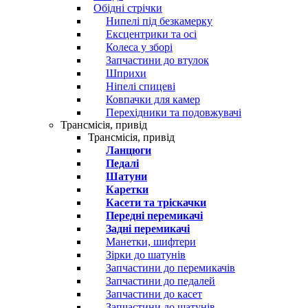
Обідні стрічки
Нипелі під безкамерку
Ексцентрики та осі
Колеса у зборі
Запчастини до втулок
Шприхи
Ніпелі спицеві
Ковпачки для камер
Перехідники та подовжувачі
Трансмісія, привід
Трансмісія, привід
Ланцюги
Педалі
Шатуни
Каретки
Касети та тріскачки
Передні перемикачі
Задні перемикачі
Манетки, шифтери
Зірки до шатунів
Запчастини до перемикачів
Запчастини до педалей
Запчастини до касет
Запчастини до шатунів