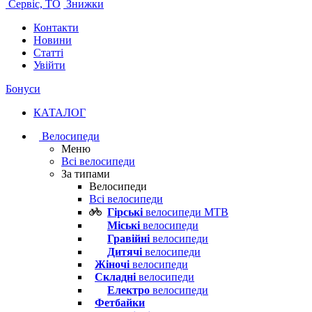
Сервіс, ТО
Знижки
Контакти
Новини
Статті
Увійти
Бонуси
КАТАЛОГ
Велосипеди
Меню
Всі велосипеди
За типами
Велосипеди
Всі велосипеди
Гірські
велосипеди MTB
Міські
велосипеди
Гравійні
велосипеди
Дитячі
велосипеди
Жіночі
велосипеди
Складні
велосипеди
Електро
велосипеди
Фетбайки