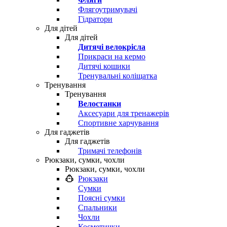
Флягоутримувачі
Гідратори
Для дітей
Для дітей
Дитячі велокрісла
Прикраси на кермо
Дитячі кошики
Тренувальні коліщатка
Тренування
Тренування
Велостанки
Аксесуари для тренажерів
Спортивне харчування
Для гаджетів
Для гаджетів
Тримачі телефонів
Рюкзаки, сумки, чохли
Рюкзаки, сумки, чохли
Рюкзаки
Сумки
Поясні сумки
Спальники
Чохли
Косметички