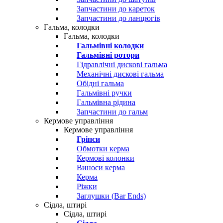
Запчастини до кареток
Запчастини до ланцюгів
Гальма, колодки
Гальма, колодки
Гальмівні колодки
Гальмівні ротори
Гідравлічні дискові гальма
Механічні дискові гальма
Обідні гальма
Гальмівні ручки
Гальмівна рідина
Запчастини до гальм
Кермове управління
Кермове управління
Гріпси
Обмотки керма
Кермові колонки
Виноси керма
Керма
Ріжки
Заглушки (Bar Ends)
Сідла, штирі
Сідла, штирі