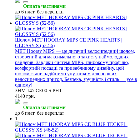
Оплата частинами
до 6 плат. без переплат
Шолом MET HOORAY MIPS CE PINK HEARTS |
GLOSSY S (52-56)
MET Hooray MIPS — це дитячий велосипедний шолом,
створений для максимального захисту наймолодших
райдерів. Завдяки системі MIPS, глибокому профілю,
комфортній посадці та привабливому дизайну, цей
шолом стане надійним супутником для перших
велосипедних пригод. Безпека, зручність і стиль — усе в
одному!
3HM 145 CE00 S PH1
4140 грн.
Оплата частинами
до 6 плат. без переплат
1