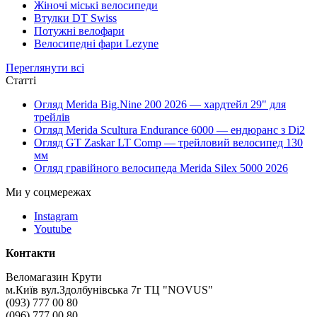
Жіночі міські велосипеди
Втулки DT Swiss
Потужні велофари
Велосипедні фари Lezyne
Переглянути всі
Статті
Огляд Merida Big.Nine 200 2026 — хардтейл 29" для
трейлів
Огляд Merida Scultura Endurance 6000 — ендюранс з Di2
Огляд GT Zaskar LT Comp — трейловий велосипед 130
мм
Огляд гравійного велосипеда Merida Silex 5000 2026
Ми у соцмережах
Instagram
Youtube
Контакти
Веломагазин Крути
м.Київ вул.Здолбунівська 7г ТЦ "NOVUS"
(093) 777 00 80
(096) 777 00 80