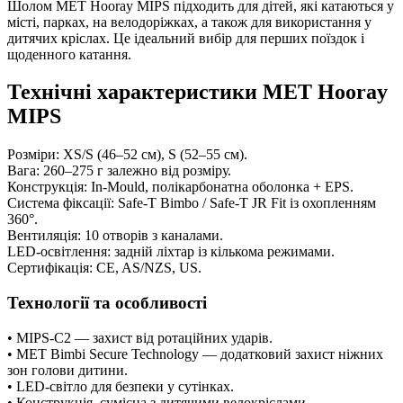
Шолом MET Hooray MIPS підходить для дітей, які катаються у
місті, парках, на велодоріжках, а також для використання у
дитячих кріслах. Це ідеальний вибір для перших поїздок і
щоденного катання.
Технічні характеристики MET Hooray
MIPS
Розміри: XS/S (46–52 см), S (52–55 см).
Вага: 260–275 г залежно від розміру.
Конструкція: In-Mould, полікарбонатна оболонка + EPS.
Система фіксації: Safe-T Bimbo / Safe-T JR Fit із охопленням
360°.
Вентиляція: 10 отворів з каналами.
LED-освітлення: задній ліхтар із кількома режимами.
Сертифікація: CE, AS/NZS, US.
Технології та особливості
• MIPS-C2 — захист від ротаційних ударів.
• MET Bimbi Secure Technology — додатковий захист ніжних
зон голови дитини.
• LED-світло для безпеки у сутінках.
• Конструкція, сумісна з дитячими велокріслами.