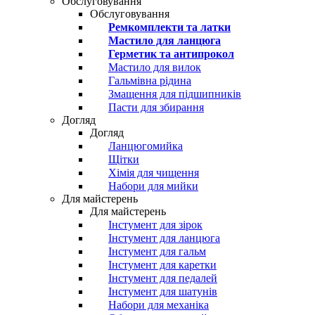
Обслуговування
Обслуговування
Ремкомплекти та латки
Мастило для ланцюга
Герметик та антипрокол
Мастило для вилок
Гальмівна рідина
Змащення для підшипників
Пасти для збирання
Догляд
Догляд
Ланцюгомийка
Щітки
Хімія для чищення
Набори для мийки
Для майстерень
Для майстерень
Інстумент для зірок
Інстумент для ланцюга
Інстумент для гальм
Інстумент для каретки
Інстумент для педалей
Інстумент для шатунів
Набори для механіка