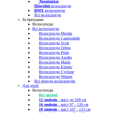
Двопідвіси
Шосейні
велосипеди
BMX
велосипеди
Всі велосипеди
За брендами
Велосипеди
Всі велосипеди
Велосипеди Merida
Велосипеди Cannondale
Велосипеди Scott
Велосипеди Orbea
Велосипеди Pride
Велосипеди Apollo
Велосипеди Marin
Велосипеди Kinetic
Велосипеди Cyclone
Велосипеди Winner
Всі бренди велосипедів
Для дітей
Велосипеди
Всі дитячі
12 дюймів
- зріст до 100 см
16 дюймів
- зріст 97 - 120 см
18 дюймів
- зріст 107 - 125 см