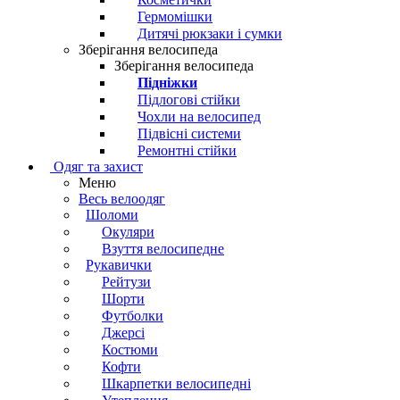
Гермомішки
Дитячі рюкзаки і сумки
Зберігання велосипеда
Зберігання велосипеда
Підніжки
Підлогові стійки
Чохли на велосипед
Підвісні системи
Ремонтні стійки
Одяг та захист
Меню
Весь велоодяг
Шоломи
Окуляри
Взуття велосипедне
Рукавички
Рейтузи
Шорти
Футболки
Джерсі
Костюми
Кофти
Шкарпетки велосипедні