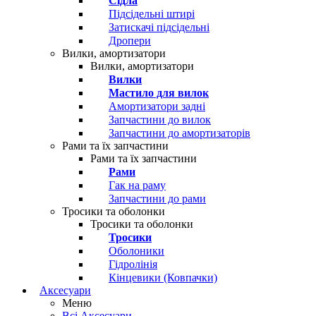
Сідла
Підсідельні штирі
Затискачі підсідельні
Дропери
Вилки, амортизатори
Вилки, амортизатори
Вилки
Мастило для вилок
Амортизатори задні
Запчастини до вилок
Запчастини до амортизаторів
Рами та їх запчастини
Рами та їх запчастини
Рами
Гак на раму
Запчастини до рами
Тросики та оболонки
Тросики та оболонки
Тросики
Оболоники
Гідролінія
Кінцевики (Ковпачки)
Аксесуари
Меню
Всі Аксесуари