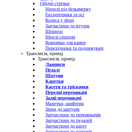
Обідні стрічки
Нипелі під безкамерку
Ексцентрики та осі
Колеса у зборі
Запчастини до втулок
Шприхи
Ніпелі спицеві
Ковпачки для камер
Перехідники та подовжувачі
Трансмісія, привід
Трансмісія, привід
Ланцюги
Педалі
Шатуни
Каретки
Касети та тріскачки
Передні перемикачі
Задні перемикачі
Манетки, шифтери
Зірки до шатунів
Запчастини до перемикачів
Запчастини до педалей
Запчастини до касет
Запчастини до шатунів