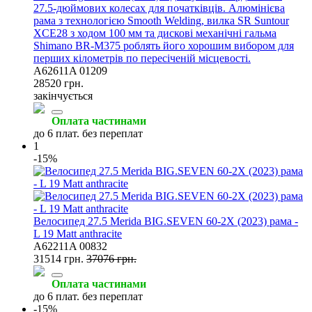
27.5-дюймових колесах для початківців. Алюмінієва
рама з технологією Smooth Welding, вилка SR Suntour
XCE28 з ходом 100 мм та дискові механічні гальма
Shimano BR-M375 роблять його хорошим вибором для
перших кілометрів по пересіченій місцевості.
A62611A 01209
28520 грн.
закінчується
Оплата частинами
до 6 плат. без переплат
1
-15%
Велосипед 27.5 Merida BIG.SEVEN 60-2X (2023) рама -
L 19 Matt anthracite
A62211A 00832
31514 грн.
37076 грн.
Оплата частинами
до 6 плат. без переплат
-15%