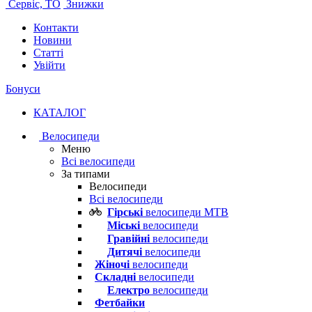
Сервіс, ТО
Знижки
Контакти
Новини
Статті
Увійти
Бонуси
КАТАЛОГ
Велосипеди
Меню
Всі велосипеди
За типами
Велосипеди
Всі велосипеди
Гірські
велосипеди MTB
Міські
велосипеди
Гравійні
велосипеди
Дитячі
велосипеди
Жіночі
велосипеди
Складні
велосипеди
Електро
велосипеди
Фетбайки