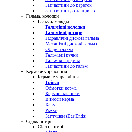
Запчастини до кареток
Запчастини до ланцюгів
Гальма, колодки
Гальма, колодки
Гальмівні колодки
Гальмівні ротори
Гідравлічні дискові гальма
Механічні дискові гальма
Обідні гальма
Гальмівні ручки
Гальмівна рідина
Запчастини до гальм
Кермове управління
Кермове управління
Гріпси
Обмотки керма
Кермові колонки
Виноси керма
Керма
Ріжки
Заглушки (Bar Ends)
Сідла, штирі
Сідла, штирі