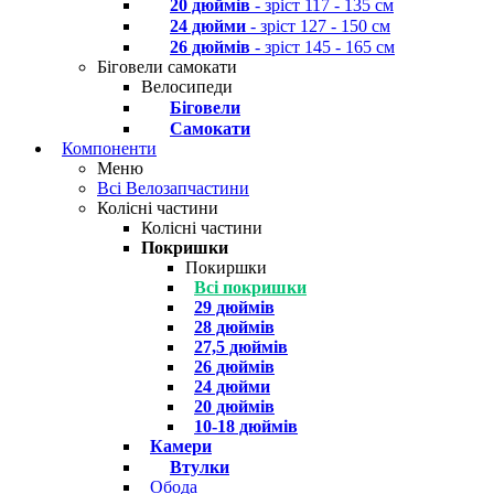
20 дюймів
- зріст 117 - 135 см
24 дюйми
- зріст 127 - 150 см
26 дюймів
- зріст 145 - 165 см
Біговели самокати
Велосипеди
Біговели
Самокати
Компоненти
Меню
Всі Велозапчастини
Колісні частини
Колісні частини
Покришки
Покиршки
Всі покришки
29 дюймів
28 дюймів
27,5 дюймів
26 дюймів
24 дюйми
20 дюймів
10-18 дюймів
Камери
Втулки
Обода