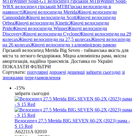
MTB
Winner Solid-GT велосипед гірський MTB
Winner Solid-
WRX велосипед гірський MTB
Гірські велосипеди в
наявності
Жіночі велосипеди Merida
Жіночі велосипеди
Cannondale
Жіночі велосипеди Scott
Жіночі велосипеди
Orbea
Жіночі велосипеди Kinetic
Жіночі велосипеди
Pride
Жіночі велосипеди Winner
Жіночі велосипеди
Discovery
Жіночі велосипеди Cyclone
Жіночі велосипеди на 29
колесах
Жіночі велосипеди на 27,5 колесах
Жіночі велосипеди
на 26 колесах
Жіночі велосипеди з алюмінієвою рамою
Гірський велосипед Merida Big Seven - тайванська якість для
міста та легкого бездоріжжя. Міцна алюмінієва рама, якісна
амортизація, надійна трансмісія. Доставка по Україні
ПОКАЗАТИ ФІЛЬТРИ
Сортувати:
популярні
дорожчі
дешевші
забрати сьогодні
зі
знижками
передзамовлення
-15%
забрати сьогодні
Велосипед 27.5 Merida BIG.SEVEN 60-2X (2023) рама -
S 15 Red
A62211A 02010