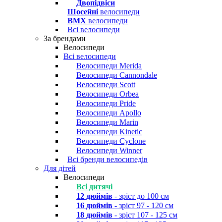
Двопідвіси
Шосейні
велосипеди
BMX
велосипеди
Всі велосипеди
За брендами
Велосипеди
Всі велосипеди
Велосипеди Merida
Велосипеди Cannondale
Велосипеди Scott
Велосипеди Orbea
Велосипеди Pride
Велосипеди Apollo
Велосипеди Marin
Велосипеди Kinetic
Велосипеди Cyclone
Велосипеди Winner
Всі бренди велосипедів
Для дітей
Велосипеди
Всі дитячі
12 дюймів
- зріст до 100 см
16 дюймів
- зріст 97 - 120 см
18 дюймів
- зріст 107 - 125 см