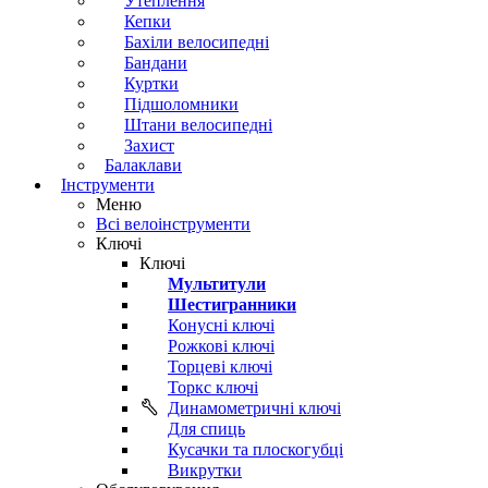
Утеплення
Кепки
Бахіли велосипедні
Бандани
Куртки
Підшоломники
Штани велосипедні
Захист
Балаклави
Інструменти
Меню
Всі велоінструменти
Ключі
Ключі
Мультитули
Шестигранники
Конусні ключі
Рожкові ключі
Торцеві ключі
Торкс ключі
Динамометричні ключі
Для спиць
Кусачки та плоскогубці
Викрутки