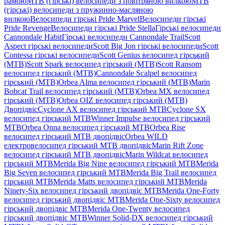
рамою
MTB (гірські) велосипеди з повітряною вилкою
MTB
(гірські) велосипеди з пружинно-масляною
вилкою
Велосипеди гірські Pride Marvel
Велосипеди гірські
Pride Revenge
Велосипеди гірські Pride Stella
Гірські велосипеди
Cannondale Habit
Гірські велосипеди Cannondale Trail
Scott
Aspect гірські велосипеди
Scott Big Jon гірські велосипеди
Scott
Contessa гірські велосипеди
Scott Genius велосипед гірський
(MTB)
Scott Spark велосипед гірський (MTB)
Scott Ransom
велосипед гірський (MTB)
Cannondale Scalpel велосипед
гірський (MTB)
Orbea Alma велосипед гірський (MTB)
Marin
Bobcat Trail велосипед гірський (MTB)
Orbea MX велосипед
гірський (MTB)
Orbea OIZ велосипед гірський (MTB)
Двопідвіс
Cyclone AX велосипед гірський MTB
Cyclone SX
велосипед гірський MTB
Winner Impulse велосипед гірський
MTB
Orbea Onna велосипед гірський MTB
Orbea Rise
велосипед гірський MTB двопідвіс
Orbea WILD
електровелосипед гірський MTB двопідвіс
Marin Rift Zone
велосипед гірський MTB двопідвіс
Marin Wildcat велосипед
гірський MTB
Merida Big Nine велосипед гірський MTB
Merida
Big Seven велосипед гірський MTB
Merida Big Trail велосипед
гірський MTB
Merida Matts велосипед гірський MTB
Merida
Ninety-Six велосипед гірський двопідвіс MTB
Merida One-Forty
велосипед гірський двопідвіс MTB
Merida One-Sixty велосипед
гірський двопідвіс MTB
Merida One-Twenty велосипед
гірський двопідвіс MTB
Winner Solid-DX велосипед гірський