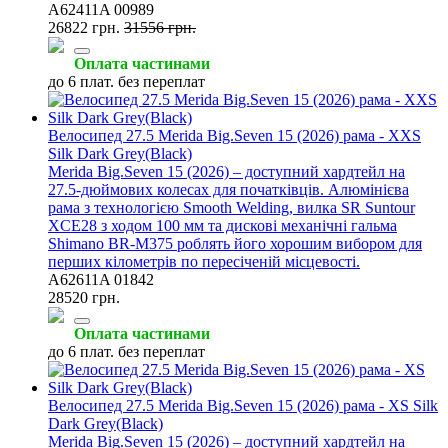
A62411A 00989
26822 грн.
31556 грн.
Оплата частинами
до 6 плат. без переплат
Велосипед 27.5 Merida Big.Seven 15 (2026) рама - XXS
Silk Dark Grey(Black)
Merida Big.Seven 15 (2026) – доступний хардтейл на
27.5-дюймових колесах для початківців. Алюмінієва
рама з технологією Smooth Welding, вилка SR Suntour
XCE28 з ходом 100 мм та дискові механічні гальма
Shimano BR-M375 роблять його хорошим вибором для
перших кілометрів по пересіченій місцевості.
A62611A 01842
28520 грн.
Оплата частинами
до 6 плат. без переплат
Велосипед 27.5 Merida Big.Seven 15 (2026) рама - XS Silk
Dark Grey(Black)
Merida Big.Seven 15 (2026) – доступний хардтейл на