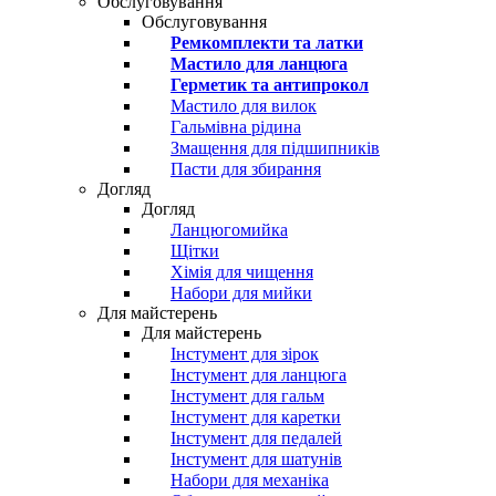
Обслуговування
Обслуговування
Ремкомплекти та латки
Мастило для ланцюга
Герметик та антипрокол
Мастило для вилок
Гальмівна рідина
Змащення для підшипників
Пасти для збирання
Догляд
Догляд
Ланцюгомийка
Щітки
Хімія для чищення
Набори для мийки
Для майстерень
Для майстерень
Інстумент для зірок
Інстумент для ланцюга
Інстумент для гальм
Інстумент для каретки
Інстумент для педалей
Інстумент для шатунів
Набори для механіка