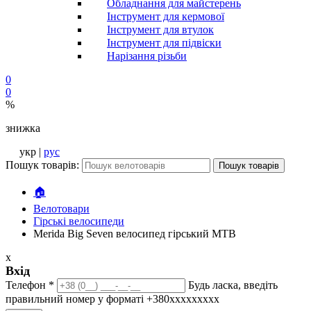
Обладнання для майстерень
Інструмент для кермової
Інструмент для втулок
Інструмент для підвіски
Нарізання різьби
0
0
%
знижка
укр |
рус
Пошук товарів:
Пошук товарів
🏠
Велотовари
Гірські велосипеди
Merida Big Seven велосипед гірський MTB
x
Вхід
Телефон
*
Будь ласка, введіть
правильний номер у форматі +380ххххххххх