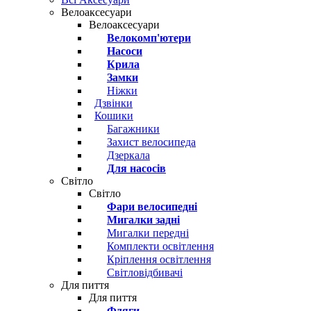
Велоаксесуари
Велоаксесуари
Велокомп'ютери
Насоси
Крила
Замки
Ніжки
Дзвінки
Кошики
Багажники
Захист велосипеда
Дзеркала
Для насосів
Світло
Світло
Фари велосипедні
Мигалки задні
Мигалки передні
Комплекти освітлення
Кріплення освітлення
Світловідбивачі
Для пиття
Для пиття
Фляги