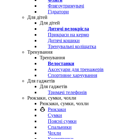
Флягоутримувачі
Гідратори
Для дітей
Для дітей
Дитячі велокрісла
Прикраси на кермо
Дитячі кошики
Тренувальні коліщатка
Тренування
Тренування
Велостанки
Аксесуари для тренажерів
Спортивне харчування
Для гаджетів
Для гаджетів
Тримачі телефонів
Рюкзаки, сумки, чохли
Рюкзаки, сумки, чохли
Рюкзаки
Сумки
Поясні сумки
Спальники
Чохли
Косметички