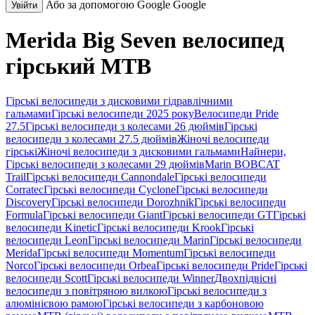
Або за допомогою Google
Google
Увійти
Merida Big Seven велосипед
гірський MTB
Гірські велосипеди з дисковими гідравлічними
гальмами
Гірські велосипеди 2025 року
Велосипеди Pride
27.5
Гірські велосипеди з колесами 26 дюймів
Гірські
велосипеди з колесами 27.5 дюймів
Жіночі велосипеди
гірські
Жіночі велосипеди з дисковими гальмами
Найнери,
Гірські велосипеди з колесами 29 дюймів
Marin BOBCAT
Trail
Гірські велосипеди Cannondale
Гірські велосипеди
Corratec
Гірські велосипеди Cyclone
Гірські велосипеди
Discovery
Гірські велосипеди Dorozhnik
Гірські велосипеди
Formula
Гірські велосипеди Giant
Гірські велосипеди GT
Гірські
велосипеди Kinetic
Гірські велосипеди Krook
Гірські
велосипеди Leon
Гірські велосипеди Marin
Гірські велосипеди
Merida
Гірські велосипеди Momentum
Гірські велосипеди
Norco
Гірські велосипеди Orbea
Гірські велосипеди Pride
Гірські
велосипеди Scott
Гірські велосипеди Winner
Двохпідвісні
велосипеди з повітряною вилкою
Гірські велосипеди з
алюмінієвою рамою
Гірські велосипеди з карбоновою