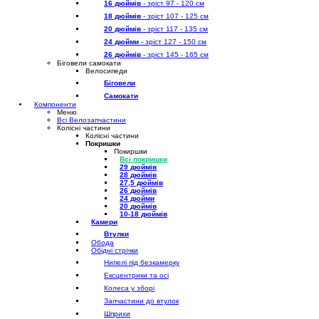
16 дюймів
- зріст 97 - 120 см
18 дюймів
- зріст 107 - 125 см
20 дюймів
- зріст 117 - 135 см
24 дюйми
- зріст 127 - 150 см
26 дюймів
- зріст 145 - 165 см
Біговели самокати
Велосипеди
Біговели
Самокати
Компоненти
Меню
Всі Велозапчастини
Колісні частини
Колісні частини
Покришки
Покиршки
Всі покришки
29 дюймів
28 дюймів
27,5 дюймів
26 дюймів
24 дюйми
20 дюймів
10-18 дюймів
Камери
Втулки
Обода
Обідні стрічки
Нипелі під безкамерку
Ексцентрики та осі
Колеса у зборі
Запчастини до втулок
Шприхи