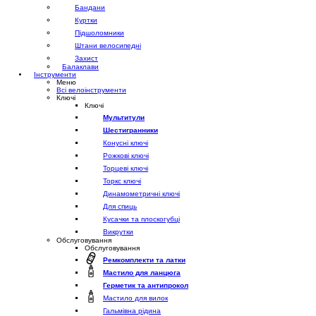
Бандани
Куртки
Підшоломники
Штани велосипедні
Захист
Балаклави
Інструменти
Меню
Всі велоінструменти
Ключі
Ключі
Мультитули
Шестигранники
Конусні ключі
Рожкові ключі
Торцеві ключі
Торкс ключі
Динамометричні ключі
Для спиць
Кусачки та плоскогубці
Викрутки
Обслуговування
Обслуговування
Ремкомплекти та латки
Мастило для ланцюга
Герметик та антипрокол
Мастило для вилок
Гальмівна рідина