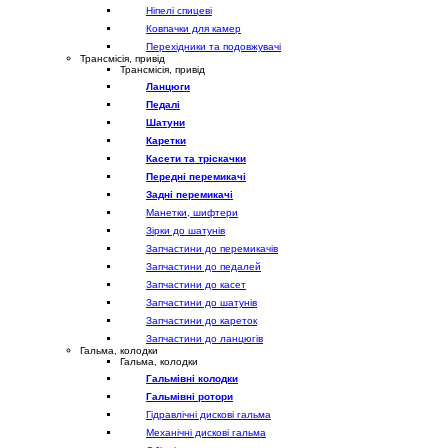
Ніпелі спицеві
Ковпачки для камер
Перехідники та подовжувачі
Трансмісія, привід
Трансмісія, привід
Ланцюги
Педалі
Шатуни
Каретки
Касети та тріскачки
Передні перемикачі
Задні перемикачі
Манетки, шифтери
Зірки до шатунів
Запчастини до перемикачів
Запчастини до педалей
Запчастини до касет
Запчастини до шатунів
Запчастини до кареток
Запчастини до ланцюгів
Гальма, колодки
Гальма, колодки
Гальмівні колодки
Гальмівні ротори
Гідравлічні дискові гальма
Механічні дискові гальма