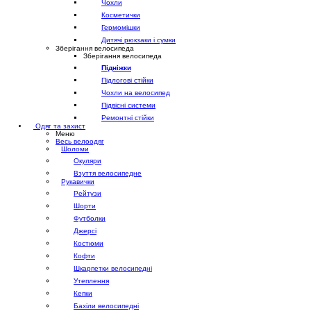
Чохли
Косметички
Гермомішки
Дитячі рюкзаки і сумки
Зберігання велосипеда
Зберігання велосипеда
Підніжки
Підлогові стійки
Чохли на велосипед
Підвісні системи
Ремонтні стійки
Одяг та захист
Меню
Весь велоодяг
Шоломи
Окуляри
Взуття велосипедне
Рукавички
Рейтузи
Шорти
Футболки
Джерсі
Костюми
Кофти
Шкарпетки велосипедні
Утеплення
Кепки
Бахіли велосипедні