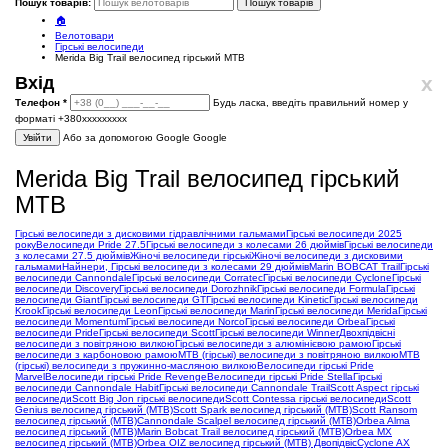
Пошук товарів:
Пошук товарів
🏠
Велотовари
Гірські велосипеди
Merida Big Trail велосипед гірський MTB
x
Вхід
Телефон
*
Будь ласка, введіть правильний номер у
форматі +380ххххххххх
Увійти
Або за допомогою Google
Google
Merida Big Trail велосипед гірський
MTB
Гірські велосипеди з дисковими гідравлічними гальмами
Гірські велосипеди 2025
року
Велосипеди Pride 27.5
Гірські велосипеди з колесами 26 дюймів
Гірські велосипеди
з колесами 27.5 дюймів
Жіночі велосипеди гірські
Жіночі велосипеди з дисковими
гальмами
Найнери, Гірські велосипеди з колесами 29 дюймів
Marin BOBCAT Trail
Гірські
велосипеди Cannondale
Гірські велосипеди Corratec
Гірські велосипеди Cyclone
Гірські
велосипеди Discovery
Гірські велосипеди Dorozhnik
Гірські велосипеди Formula
Гірські
велосипеди Giant
Гірські велосипеди GT
Гірські велосипеди Kinetic
Гірські велосипеди
Krook
Гірські велосипеди Leon
Гірські велосипеди Marin
Гірські велосипеди Merida
Гірські
велосипеди Momentum
Гірські велосипеди Norco
Гірські велосипеди Orbea
Гірські
велосипеди Pride
Гірські велосипеди Scott
Гірські велосипеди Winner
Двохпідвісні
велосипеди з повітряною вилкою
Гірські велосипеди з алюмінієвою рамою
Гірські
велосипеди з карбоновою рамою
MTB (гірські) велосипеди з повітряною вилкою
MTB
(гірські) велосипеди з пружинно-масляною вилкою
Велосипеди гірські Pride
Marvel
Велосипеди гірські Pride Revenge
Велосипеди гірські Pride Stella
Гірські
велосипеди Cannondale Habit
Гірські велосипеди Cannondale Trail
Scott Aspect гірські
велосипеди
Scott Big Jon гірські велосипеди
Scott Contessa гірські велосипеди
Scott
Genius велосипед гірський (MTB)
Scott Spark велосипед гірський (MTB)
Scott Ransom
велосипед гірський (MTB)
Cannondale Scalpel велосипед гірський (MTB)
Orbea Alma
велосипед гірський (MTB)
Marin Bobcat Trail велосипед гірський (MTB)
Orbea MX
велосипед гірський (MTB)
Orbea OIZ велосипед гірський (MTB) Двопідвіс
Cyclone AX