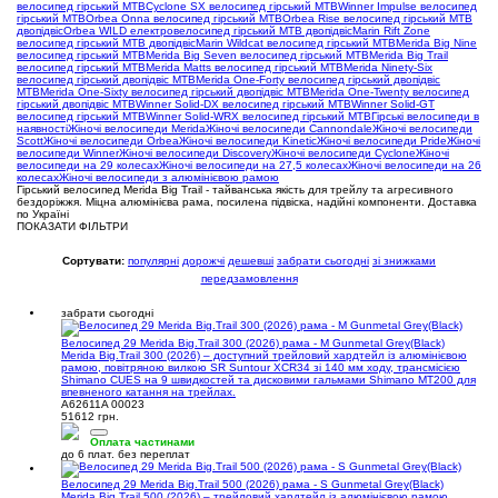
велосипед гірський MTB
Cyclone SX велосипед гірський MTB
Winner Impulse велосипед
гірський MTB
Orbea Onna велосипед гірський MTB
Orbea Rise велосипед гірський MTB
двопідвіс
Orbea WILD електровелосипед гірський MTB двопідвіс
Marin Rift Zone
велосипед гірський MTB двопідвіс
Marin Wildcat велосипед гірський MTB
Merida Big Nine
велосипед гірський MTB
Merida Big Seven велосипед гірський MTB
Merida Big Trail
велосипед гірський MTB
Merida Matts велосипед гірський MTB
Merida Ninety-Six
велосипед гірський двопідвіс MTB
Merida One-Forty велосипед гірський двопідвіс
MTB
Merida One-Sixty велосипед гірський двопідвіс MTB
Merida One-Twenty велосипед
гірський двопідвіс MTB
Winner Solid-DX велосипед гірський MTB
Winner Solid-GT
велосипед гірський MTB
Winner Solid-WRX велосипед гірський MTB
Гірські велосипеди в
наявності
Жіночі велосипеди Merida
Жіночі велосипеди Cannondale
Жіночі велосипеди
Scott
Жіночі велосипеди Orbea
Жіночі велосипеди Kinetic
Жіночі велосипеди Pride
Жіночі
велосипеди Winner
Жіночі велосипеди Discovery
Жіночі велосипеди Cyclone
Жіночі
велосипеди на 29 колесах
Жіночі велосипеди на 27,5 колесах
Жіночі велосипеди на 26
колесах
Жіночі велосипеди з алюмінієвою рамою
Гірський велосипед Merida Big Trail - тайванська якість для трейлу та агресивного
бездоріжжя. Міцна алюмінієва рама, посилена підвіска, надійні компоненти. Доставка
по Україні
ПОКАЗАТИ ФІЛЬТРИ
Сортувати:
популярні
дорожчі
дешевші
забрати сьогодні
зі знижками
передзамовлення
забрати сьогодні
Велосипед 29 Merida Big.Trail 300 (2026) рама - M Gunmetal Grey(Black)
Merida Big.Trail 300 (2026) – доступний трейловий хардтейл із алюмінієвою
рамою, повітряною вилкою SR Suntour XCR34 зі 140 мм ходу, трансмісією
Shimano CUES на 9 швидкостей та дисковими гальмами Shimano MT200 для
впевненого катання на трейлах.
A62611A 00023
51612 грн.
Оплата частинами
до 6 плат. без переплат
Велосипед 29 Merida Big.Trail 500 (2026) рама - S Gunmetal Grey(Black)
Merida Big.Trail 500 (2026) – трейловий хардтейл із алюмінієвою рамою,