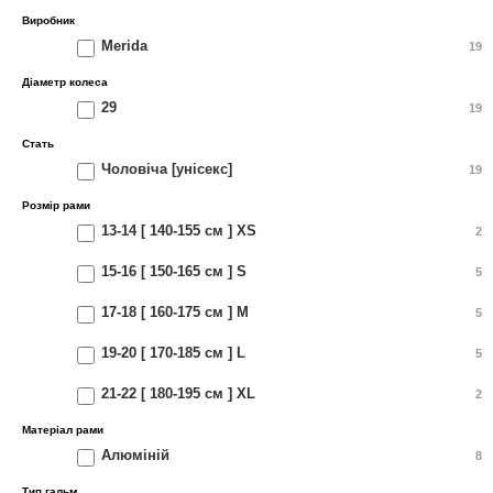
Виробник
Merida
19
Діаметр колеса
29
19
Стать
Чоловіча [унісекс]
19
Розмір рами
13-14 [ 140-155 см ] XS
2
15-16 [ 150-165 см ] S
5
17-18 [ 160-175 см ] M
5
19-20 [ 170-185 см ] L
5
21-22 [ 180-195 см ] XL
2
Матеріал рами
Алюміній
8
Тип гальм