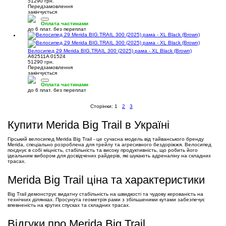
51290 грн.
Передзамовлення
закінчується
Оплата частинами
до 6 плат. без переплат
Велосипед 29 Merida BIG.TRAIL 300 (2025) рама - XL Black (Brown)
A62511A 01524
51290 грн.
Передзамовлення
закінчується
Оплата частинами
до 6 плат. без переплат
Сторінки:
1
2
3
Купити Merida Big Trail в Україні
Гірський велосипед Merida Big Trail - це сучасна модель від тайванського бренду
Merida, спеціально розроблена для трейлу та агресивного бездоріжжя. Велосипед
поєднує в собі міцність, стабільність та високу продуктивність, що робить його
ідеальним вибором для досвідчених райдерів, які шукають адреналіну на складних
трасах.
Merida Big Trail ціна та характеристики
Big Trail демонструє видатну стабільність на швидкості та чудову керованість на
технічних ділянках. Просунута геометрія рами з збільшеними кутами забезпечує
впевненість на крутих спусках та складних трасах.
Відгуки про Merida Big Trail