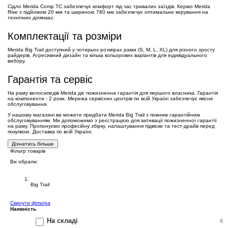
Сідло Merida Comp TC забезпечує комфорт під час тривалих заїздів. Кермо Merida
Rise з підйомом 20 мм та шириною 780 мм забезпечує оптимальне керування на
технічних ділянках.
Комплектації та розміри
Merida Big Trail доступний у чотирьох розмірах рами (S, M, L, XL) для різного зросту
райдерів. Агресивний дизайн та кілька кольорових варіантів для індивідуального
вибору.
Гарантія та сервіс
На раму велосипедів Merida діє пожизненна гарантія для першого власника. Гарантія
на компоненти - 2 роки. Мережа сервісних центрів по всій Україні забезпечує якісне
обслуговування.
У нашому магазині ви можете придбати Merida Big Trail з повним гарантійним
обслуговуванням. Ми допоможемо з реєстрацією для активації пожизненної гарантії
на раму. Пропонуємо професійну збірку, налаштування підвіски та тест-драйв перед
покупкою. Доставка по всій Україні.
Дізнатись більше
Фільтр товарів
Ви обрали:
Велосипеди Merida
Big Trail
Cкинути фільтра
Наявність
На складі
8