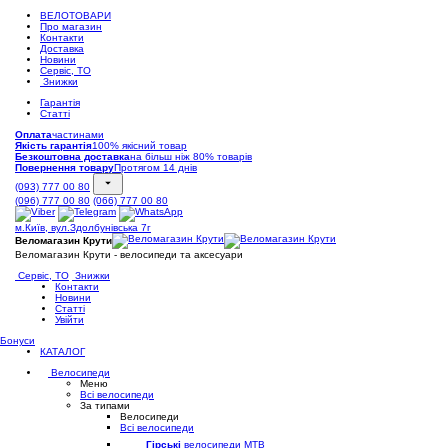
ВЕЛОТОВАРИ
Про магазин
Контакти
Доставка
Новини
Сервіс, ТО
Знижки
Гарантія
Статті
Оплата
частинами
Якість гарантія
100% якісний товар
Безкоштовна доставка
на більш ніж 80% товарів
Повернення товару
Протягом 14 днів
(093) 777 00 80
(096) 777 00 80
(066) 777 00 80
м.Київ, вул.Здолбунівська 7г
Веломагазин Крути
Веломагазин Крути - велосипеди та аксесуари
Сервіс, ТО
Знижки
Контакти
Новини
Статті
Увійти
Бонуси
КАТАЛОГ
Велосипеди
Меню
Всі велосипеди
За типами
Велосипеди
Всі велосипеди
Гірські
велосипеди MTB