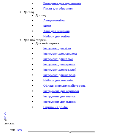
Змащення для підшипників
Пасти для збирання
Догляд
Догляд
Ланцюгомийка
Щітки
Хімія для чищення
Набори для мийки
Для майстерень
Для майстерень
Інстумент для зірок
Інстумент для ланцюга
Інстумент для гальм
Інстумент для каретки
Інстумент для педалей
Інстумент для шатунів
Набори для механіка
Обладнання для майстерень
Інструмент для кермової
Інструмент для втулок
Інструмент для підвіски
Нарізання різьби
0
0
%
знижка
укр |
рус