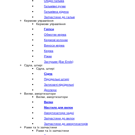
Обідні гальма
Гальмівні ручки
Гальмівна рідина
Запчастини до гальм
Кермове управління
Кермове управління
Гріпси
Обмотки керма
Кермові колонки
Виноси керма
Керма
Ріжки
Заглушки (Bar Ends)
Сідла, штирі
Сідла, штирі
Сідла
Підсідельні штирі
Затискачі підсідельні
Дропери
Вилки, амортизатори
Вилки, амортизатори
Вилки
Мастило для вилок
Амортизатори задні
Запчастини до вилок
Запчастини до амортизаторів
Рами та їх запчастини
Рами та їх запчастини