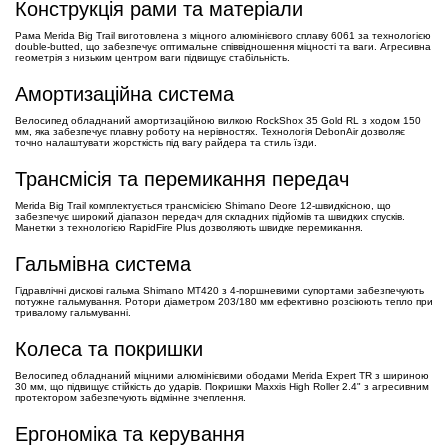
Конструкція рами та матеріали
Рама Merida Big Trail виготовлена з міцного алюмінієвого сплаву 6061 за технологією
double-butted, що забезпечує оптимальне співвідношення міцності та ваги. Агресивна
геометрія з низьким центром ваги підвищує стабільність.
Амортизаційна система
Велосипед обладнаний амортизаційною вилкою RockShox 35 Gold RL з ходом 150
мм, яка забезпечує плавну роботу на нерівностях. Технологія DebonAir дозволяє
точно налаштувати жорсткість під вагу райдера та стиль їзди.
Трансмісія та перемикання передач
Merida Big Trail комплектується трансмісією Shimano Deore 12-швидкісною, що
забезпечує широкий діапазон передач для складних підйомів та швидких спусків.
Манетки з технологією RapidFire Plus дозволяють швидке перемикання.
Гальмівна система
Гідравлічні дискові гальма Shimano MT420 з 4-поршневими супортами забезпечують
потужне гальмування. Ротори діаметром 203/180 мм ефективно розсіюють тепло при
тривалому гальмуванні.
Колеса та покришки
Велосипед обладнаний міцними алюмінієвими ободами Merida Expert TR з шириною
30 мм, що підвищує стійкість до ударів. Покришки Maxxis High Roller 2.4" з агресивним
протектором забезпечують відмінне зчеплення.
Ергономіка та керування