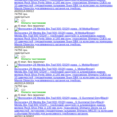
вилкою Rock Shox Psylo Silver зі 140 мм ходу, трансмісією Shimano CUES на
10 швидкостей, гідравлічними гальмами Sram DB4 та колесами на покришках
Maxxis Dissector для впевненого катання на трейлах.
A62611A 00012
74750 грн.
закінчується
Оплата частинами
до 6 плат. без переплат
Велосипед 29 Merida Big.Trail 500 (2026) рама - M Mokka(Brown)
Merida Big.Trail 500 (2026) – трейловий хардтейл із алюмінієвою рамою,
вилкою Rock Shox Psylo Silver зі 140 мм ходу, трансмісією Shimano CUES на
10 швидкостей, гідравлічними гальмами Sram DB4 та колесами на покришках
Maxxis Dissector для впевненого катання на трейлах.
A62611A 00018
74750 грн.
закінчується
Оплата частинами
до 6 плат. без переплат
Велосипед 29 Merida Big.Trail 500 (2026) рама - L Mokka(Brown)
Merida Big.Trail 500 (2026) – трейловий хардтейл із алюмінієвою рамою,
вилкою Rock Shox Psylo Silver зі 140 мм ходу, трансмісією Shimano CUES на
10 швидкостей, гідравлічними гальмами Sram DB4 та колесами на покришках
Maxxis Dissector для впевненого катання на трейлах.
A62611A 00019
74750 грн.
Оплата частинами
до 6 плат. без переплат
Велосипед 29 Merida Big.Trail 600 (2026) рама - S Gunmetal Grey(Black)
Merida Big.Trail 600 (2026) – трейловий хардтейл із алюмінієвою рамою,
вилкою Rock Shox Pike зі 140 мм ходу, трансмісією Shimano Deore на 12
швидкостей, потужними гідравлічними гальмами Shimano M6120 та колесами
з ободами Reynolds для агресивного трейлового катання.
A62611A 00002