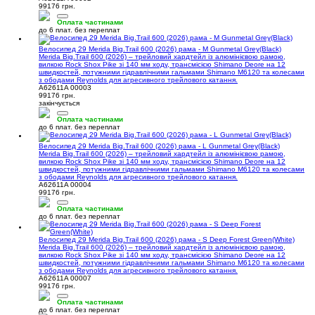
99176 грн.
Оплата частинами
до 6 плат. без переплат
Велосипед 29 Merida Big.Trail 600 (2026) рама - M Gunmetal Grey(Black)
Merida Big.Trail 600 (2026) – трейловий хардтейл із алюмінієвою рамою,
вилкою Rock Shox Pike зі 140 мм ходу, трансмісією Shimano Deore на 12
швидкостей, потужними гідравлічними гальмами Shimano M6120 та колесами
з ободами Reynolds для агресивного трейлового катання.
A62611A 00003
99176 грн.
закінчується
Оплата частинами
до 6 плат. без переплат
Велосипед 29 Merida Big.Trail 600 (2026) рама - L Gunmetal Grey(Black)
Merida Big.Trail 600 (2026) – трейловий хардтейл із алюмінієвою рамою,
вилкою Rock Shox Pike зі 140 мм ходу, трансмісією Shimano Deore на 12
швидкостей, потужними гідравлічними гальмами Shimano M6120 та колесами
з ободами Reynolds для агресивного трейлового катання.
A62611A 00004
99176 грн.
Оплата частинами
до 6 плат. без переплат
Велосипед 29 Merida Big.Trail 600 (2026) рама - S Deep Forest Green(White)
Merida Big.Trail 600 (2026) – трейловий хардтейл із алюмінієвою рамою,
вилкою Rock Shox Pike зі 140 мм ходу, трансмісією Shimano Deore на 12
швидкостей, потужними гідравлічними гальмами Shimano M6120 та колесами
з ободами Reynolds для агресивного трейлового катання.
A62611A 00007
99176 грн.
Оплата частинами
до 6 плат. без переплат