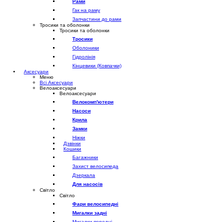
Рами
Гак на раму
Запчастини до рами
Тросики та оболонки
Тросики та оболонки
Тросики
Оболоники
Гідролінія
Кінцевики (Ковпачки)
Аксесуари
Меню
Всі Аксесуари
Велоаксесуари
Велоаксесуари
Велокомп'ютери
Насоси
Крила
Замки
Ніжки
Дзвінки
Кошики
Багажники
Захист велосипеда
Дзеркала
Для насосів
Світло
Світло
Фари велосипедні
Мигалки задні
Мигалки передні