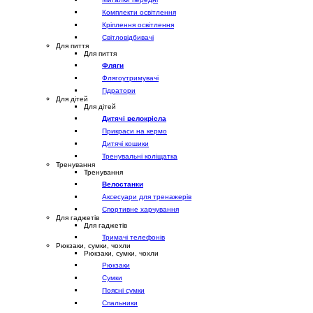
Комплекти освітлення
Кріплення освітлення
Світловідбивачі
Для пиття
Для пиття
Фляги
Флягоутримувачі
Гідратори
Для дітей
Для дітей
Дитячі велокрісла
Прикраси на кермо
Дитячі кошики
Тренувальні коліщатка
Тренування
Тренування
Велостанки
Аксесуари для тренажерів
Спортивне харчування
Для гаджетів
Для гаджетів
Тримачі телефонів
Рюкзаки, сумки, чохли
Рюкзаки, сумки, чохли
Рюкзаки
Сумки
Поясні сумки
Спальники