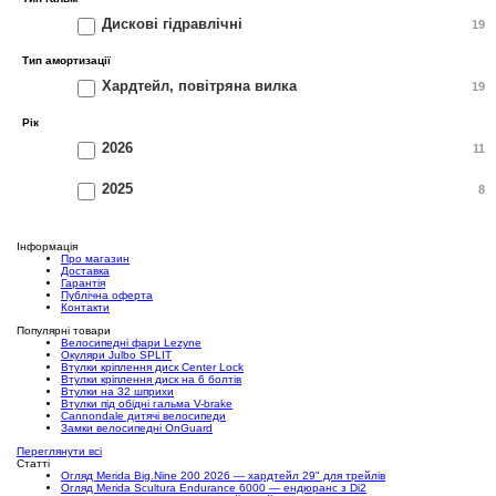
Дискові гідравлічні
19
Тип амортизації
Хардтейл, повітряна вилка
19
Рік
2026
11
2025
8
Інформація
Про магазин
Доставка
Гарантія
Публічна оферта
Контакти
Популярні товари
Велосипедні фари Lezyne
Окуляри Julbo SPLIT
Втулки кріплення диск Center Lock
Втулки кріплення диск на 6 болтів
Втулки на 32 шприхи
Втулки під обідні гальма V-brake
Cannondale дитячі велосипеди
Замки велосипедні OnGuard
Переглянути всі
Статті
Огляд Merida Big.Nine 200 2026 — хардтейл 29" для трейлів
Огляд Merida Scultura Endurance 6000 — ендюранс з Di2