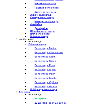
Міські
велосипеди
Гравійні
велосипеди
Дитячі
велосипеди
Жіночі
велосипеди
Складні
велосипеди
Електро
велосипеди
Фетбайки
Двопідвіси
Шосейні
велосипеди
BMX
велосипеди
Всі велосипеди
За брендами
Велосипеди
Всі велосипеди
Велосипеди Merida
Велосипеди Cannondale
Велосипеди Scott
Велосипеди Orbea
Велосипеди Pride
Велосипеди Apollo
Велосипеди Marin
Велосипеди Kinetic
Велосипеди Cyclone
Велосипеди Winner
Всі бренди велосипедів
Для дітей
Велосипеди
Всі дитячі
12 дюймів
- зріст до 100 см