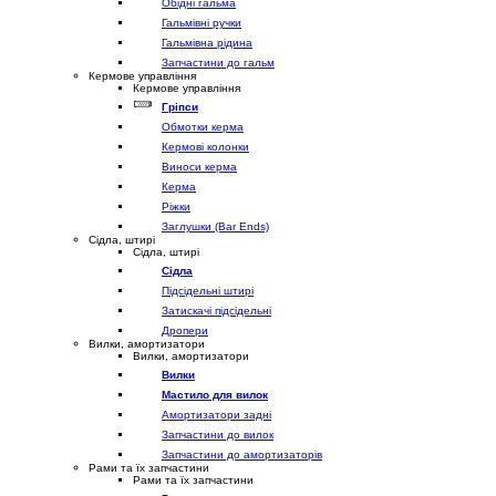
Обідні гальма
Гальмівні ручки
Гальмівна рідина
Запчастини до гальм
Кермове управління
Кермове управління
Гріпси
Обмотки керма
Кермові колонки
Виноси керма
Керма
Ріжки
Заглушки (Bar Ends)
Сідла, штирі
Сідла, штирі
Сідла
Підсідельні штирі
Затискачі підсідельні
Дропери
Вилки, амортизатори
Вилки, амортизатори
Вилки
Мастило для вилок
Амортизатори задні
Запчастини до вилок
Запчастини до амортизаторів
Рами та їх запчастини
Рами та їх запчастини