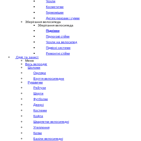
Чохли
Косметички
Гермомішки
Дитячі рюкзаки і сумки
Зберігання велосипеда
Зберігання велосипеда
Підніжки
Підлогові стійки
Чохли на велосипед
Підвісні системи
Ремонтні стійки
Одяг та захист
Меню
Весь велоодяг
Шоломи
Окуляри
Взуття велосипедне
Рукавички
Рейтузи
Шорти
Футболки
Джерсі
Костюми
Кофти
Шкарпетки велосипедні
Утеплення
Кепки
Бахіли велосипедні