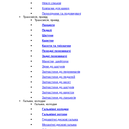
Ніпелі спицеві
Ковпачки для камер
Перехідники та подовжувачі
Трансмісія, привід
Трансмісія, привід
Ланцюги
Педалі
Шатуни
Каретки
Касети та тріскачки
Передні перемикачі
Задні перемикачі
Манетки, шифтери
Зірки до шатунів
Запчастини до перемикачів
Запчастини до педалей
Запчастини до касет
Запчастини до шатунів
Запчастини до кареток
Запчастини до ланцюгів
Гальма, колодки
Гальма, колодки
Гальмівні колодки
Гальмівні ротори
Гідравлічні дискові гальма
Механічні дискові гальма