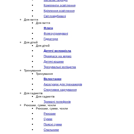
Комплекти освітлення
Кріплення освітлення
Світловідбивачі
Для пиття
Для пиття
Фляги
Флягоутримувачі
Гідратори
Для дітей
Для дітей
Дитячі велокрісла
Прикраси на кермо
Дитячі кошики
Тренувальні коліщатка
Тренування
Тренування
Велостанки
Аксесуари для тренажерів
Спортивне харчування
Для гаджетів
Для гаджетів
Тримачі телефонів
Рюкзаки, сумки, чохли
Рюкзаки, сумки, чохли
Рюкзаки
Сумки
Поясні сумки
Спальники