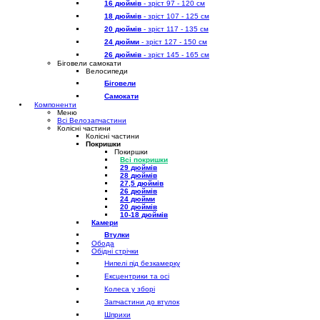
16 дюймів
- зріст 97 - 120 см
18 дюймів
- зріст 107 - 125 см
20 дюймів
- зріст 117 - 135 см
24 дюйми
- зріст 127 - 150 см
26 дюймів
- зріст 145 - 165 см
Біговели самокати
Велосипеди
Біговели
Самокати
Компоненти
Меню
Всі Велозапчастини
Колісні частини
Колісні частини
Покришки
Покиршки
Всі покришки
29 дюймів
28 дюймів
27,5 дюймів
26 дюймів
24 дюйми
20 дюймів
10-18 дюймів
Камери
Втулки
Обода
Обідні стрічки
Нипелі під безкамерку
Ексцентрики та осі
Колеса у зборі
Запчастини до втулок
Шприхи