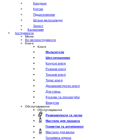
Бандани
Куртки
Підшоломники
Штани велосипедні
Захист
Балаклави
Інструменти
Меню
Всі велоінструменти
Ключі
Ключі
Мультитули
Шестигранники
Конусні ключі
Рожкові ключі
Торцеві ключі
Торкс ключі
Динамометричні ключі
Для спиць
Кусачки та плоскогубці
Викрутки
Обслуговування
Обслуговування
Ремкомплекти та латки
Мастило для ланцюга
Герметик та антипрокол
Мастило для вилок
Гальмівна рідина