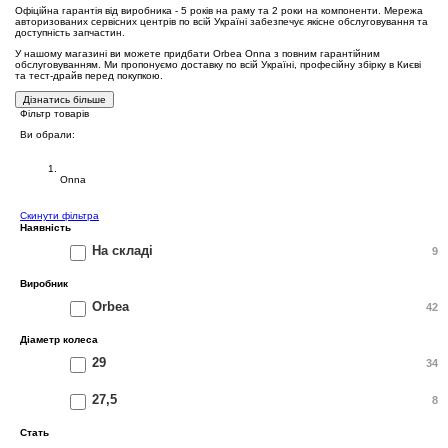
Офіційна гарантія від виробника - 5 років на раму та 2 роки на компоненти. Мережа
авторизованих сервісних центрів по всій Україні забезпечує якісне обслуговування та
доступність запчастин.
У нашому магазині ви можете придбати Orbea Onna з повним гарантійним
обслуговуванням. Ми пропонуємо доставку по всій Україні, професійну збірку в Києві
та тест-драйв перед покупкою.
Дізнатись більше
Фільтр товарів
Ви обрали:
Велосипеди Orbea
Onna
Cкинути фільтра
Наявність
На складі
9
Виробник
Orbea
42
Діаметр колеса
29
34
27,5
8
Стать