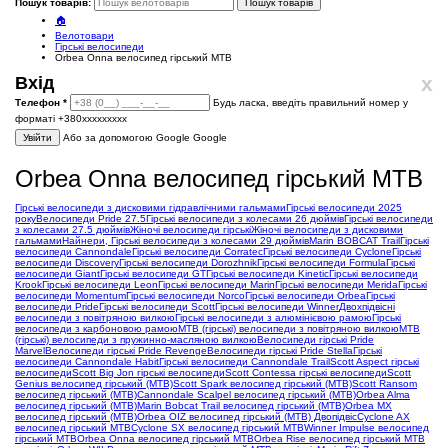
Пошук товарів:
Пошук товарів
🏠
Велотовари
Гірські велосипеди
Orbea Onna велосипед гірський MTB
x
Вхід
Телефон
*
Будь ласка, введіть правильний номер у
форматі +380ххххххххх
Увійти
Або за допомогою Google
Google
Orbea Onna велосипед гірський MTB
Гірські велосипеди з дисковими гідравлічними гальмами
Гірські велосипеди 2025
року
Велосипеди Pride 27.5
Гірські велосипеди з колесами 26 дюймів
Гірські велосипеди
з колесами 27.5 дюймів
Жіночі велосипеди гірські
Жіночі велосипеди з дисковими
гальмами
Найнери, Гірські велосипеди з колесами 29 дюймів
Marin BOBCAT Trail
Гірські
велосипеди Cannondale
Гірські велосипеди Corratec
Гірські велосипеди Cyclone
Гірські
велосипеди Discovery
Гірські велосипеди Dorozhnik
Гірські велосипеди Formula
Гірські
велосипеди Giant
Гірські велосипеди GT
Гірські велосипеди Kinetic
Гірські велосипеди
Krook
Гірські велосипеди Leon
Гірські велосипеди Marin
Гірські велосипеди Merida
Гірські
велосипеди Momentum
Гірські велосипеди Norco
Гірські велосипеди Orbea
Гірські
велосипеди Pride
Гірські велосипеди Scott
Гірські велосипеди Winner
Двохпідвісні
велосипеди з повітряною вилкою
Гірські велосипеди з алюмінієвою рамою
Гірські
велосипеди з карбоновою рамою
MTB (гірські) велосипеди з повітряною вилкою
MTB
(гірські) велосипеди з пружинно-масляною вилкою
Велосипеди гірські Pride
Marvel
Велосипеди гірські Pride Revenge
Велосипеди гірські Pride Stella
Гірські
велосипеди Cannondale Habit
Гірські велосипеди Cannondale Trail
Scott Aspect гірські
велосипеди
Scott Big Jon гірські велосипеди
Scott Contessa гірські велосипеди
Scott
Genius велосипед гірський (MTB)
Scott Spark велосипед гірський (MTB)
Scott Ransom
велосипед гірський (MTB)
Cannondale Scalpel велосипед гірський (MTB)
Orbea Alma
велосипед гірський (MTB)
Marin Bobcat Trail велосипед гірський (MTB)
Orbea MX
велосипед гірський (MTB)
Orbea OIZ велосипед гірський (MTB) Двопідвіс
Cyclone AX
велосипед гірський MTB
Cyclone SX велосипед гірський MTB
Winner Impulse велосипед
гірський MTB
Orbea Onna велосипед гірський MTB
Orbea Rise велосипед гірський MTB