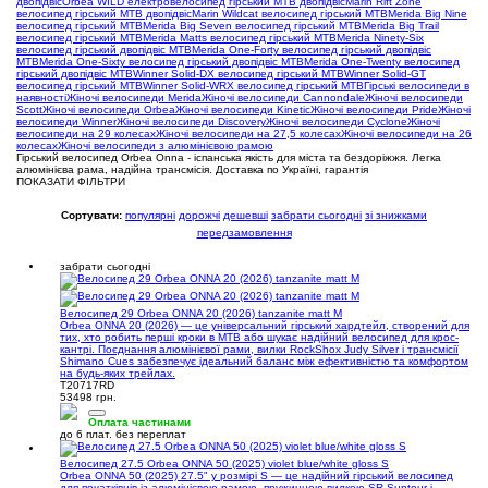
двопідвіс
Orbea WILD електровелосипед гірський MTB двопідвіс
Marin Rift Zone
велосипед гірський MTB двопідвіс
Marin Wildcat велосипед гірський MTB
Merida Big Nine
велосипед гірський MTB
Merida Big Seven велосипед гірський MTB
Merida Big Trail
велосипед гірський MTB
Merida Matts велосипед гірський MTB
Merida Ninety-Six
велосипед гірський двопідвіс MTB
Merida One-Forty велосипед гірський двопідвіс
MTB
Merida One-Sixty велосипед гірський двопідвіс MTB
Merida One-Twenty велосипед
гірський двопідвіс MTB
Winner Solid-DX велосипед гірський MTB
Winner Solid-GT
велосипед гірський MTB
Winner Solid-WRX велосипед гірський MTB
Гірські велосипеди в
наявності
Жіночі велосипеди Merida
Жіночі велосипеди Cannondale
Жіночі велосипеди
Scott
Жіночі велосипеди Orbea
Жіночі велосипеди Kinetic
Жіночі велосипеди Pride
Жіночі
велосипеди Winner
Жіночі велосипеди Discovery
Жіночі велосипеди Cyclone
Жіночі
велосипеди на 29 колесах
Жіночі велосипеди на 27,5 колесах
Жіночі велосипеди на 26
колесах
Жіночі велосипеди з алюмінієвою рамою
Гірський велосипед Orbea Onna - іспанська якість для міста та бездоріжжя. Легка
алюмінієва рама, надійна трансмісія. Доставка по Україні, гарантія
ПОКАЗАТИ ФІЛЬТРИ
Сортувати:
популярні
дорожчі
дешевші
забрати сьогодні
зі знижками
передзамовлення
забрати сьогодні
Велосипед 29 Orbea ONNA 20 (2026) tanzanite matt M
Orbea ONNA 20 (2026) — це універсальний гірський хардтейл, створений для
тих, хто робить перші кроки в MTB або шукає надійний велосипед для крос-
кантрі. Поєднання алюмінієвої рами, вилки RockShox Judy Silver і трансмісії
Shimano Cues забезпечує ідеальний баланс між ефективністю та комфортом
на будь-яких трейлах.
T20717RD
53498 грн.
Оплата частинами
до 6 плат. без переплат
Велосипед 27.5 Orbea ONNA 50 (2025) violet blue/white gloss S
Orbea ONNA 50 (2025) 27.5" у розмірі S — це надійний гірський велосипед
для початківців із алюмінієвою рамою, пружинною вилкою SR Suntour і