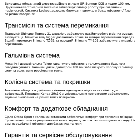
Велосипед обладнаний амортизаційною вилкою SR Suntour XCE з ходом 100 мм.
Пружинно-еластомерний механізм забезпечує плавну роботу при поглинанні
нерівностей. Система Lockout дозволяє блокувати вилку для більш ефективної їзди
по рівних поверхнях.
Трансмісія та система перемикання
Трансмісія Shimano Tourney 21 швидкість забезпечує надійну роботу в різних умовах
експлуатації. Манетки типу trigger дозволяють точне та швидке перемикання передач.
Задній перемикач Shimano TZ-31 та передній Shimano TY-101 забезпечують плавність
перемикань.
Гальмівна система
Механічні дискові гальма Tektro гарантують ефективне гальмування в будь-яких
погодних умовах. Гальмівні диски діаметром 160 мм забезпечують хорошу гальмівну
силу та ефективне розсіювання тепла.
Колісна система та покришки
Алюмінієві ободи з подвійними стінками підвищують міцність та стійкість до
деформацій. Покришки Kenda 26x2.0 з універсальним протектором забезпечують
відмінне зчеплення на різних типах поверхонь.
Комфорт та додаткове обладнання
Сідло Orbea Sport з гелевими вставками забезпечує комфорт при тривалих поїздках.
Ергономічні грипи та регульований винос керма дозволяють оптимізувати посадку. На
рамі передбачені кріплення для багажника та крил.
Гарантія та сервісне обслуговування