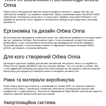
Onna
Orbea Onna обладнаний якісною амортизаційною вилкою з ходом 100 мм, що
забезпечує комфорт на нерівних поверхнях. Міцна алюмінієва рама Aluminium 6061
забезпечує оптимальну жорсткість та малу вагу. Надійна трансмісія Shimano з 21
швидкістю дозволяє легко підібрати оптимальну передачу для будь-якого рельєфу
місцевості.
Ергономіка та дизайн Orbea Onna
Велосипед має продуману геометрію рами, що забезпечує комфортну посадку навіть
під час тривалих поїздок. Ергономічне сідло та регульований за висотою керм
дозволяють точно налаштувати велосипед під індивідуальні потреби райдера.
Сучасний дизайн з елегантними лініями та фірмовою палітрою кольорів Orbea
робить цю модель стильним вибором.
Для кого створений Orbea Onna
Ця модель ідеально підійде для міських мешканців, які цінують якість та надійність.
Orbea Onna чудово проявляє себе як у міських умовах, так і на лісових стежках. Він
стане відмінним вибором для дорослих велосипедистів, які шукають збалансований
велосипед для щоденного використання та вихідних активностей.
Рама та матеріали виробництва
Рама Orbea Onna виготовлена з алюмінієвого сплаву 6061 за запатентованою
технологією Orbea. Спеціальна геометрія забезпечує оптимальний баланс між
комфортом та ефективністю. Технологія зварювання Triple Butted забезпечує міцність
зварних швів при мінімальній вазі конструкції.
Амортизаційна система