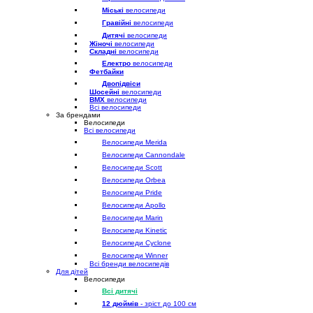
Міські
велосипеди
Гравійні
велосипеди
Дитячі
велосипеди
Жіночі
велосипеди
Складні
велосипеди
Електро
велосипеди
Фетбайки
Двопідвіси
Шосейні
велосипеди
BMX
велосипеди
Всі велосипеди
За брендами
Велосипеди
Всі велосипеди
Велосипеди Merida
Велосипеди Cannondale
Велосипеди Scott
Велосипеди Orbea
Велосипеди Pride
Велосипеди Apollo
Велосипеди Marin
Велосипеди Kinetic
Велосипеди Cyclone
Велосипеди Winner
Всі бренди велосипедів
Для дітей
Велосипеди
Всі дитячі
12 дюймів
- зріст до 100 см