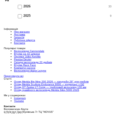
Рік
2026
33
2025
9
Інформація
Про магазин
Доставка
Гарантія
Публічна оферта
Контакти
Популярні товари
Велосипеди Cannondale
Втулки на 32 шприхи
Окуляри Julbo Aerolite
Рюкзак Deuter
Складні велосипеди 20 дюймів
Втулки Race Face
Компактні насоси
Велосипедні фари Lezyne
Переглянути всі
Статті
Огляд Merida Big.Nine 200 2026 — хардтейл 29" для трейлів
Огляд Merida Scultura Endurance 6000 — ендюранс з Di2
Огляд GT Zaskar LT Comp — трейловий велосипед 130 мм
Огляд гравійного велосипеда Merida Silex 5000 2026
Ми у соцмережах
Instagram
Youtube
Контакти
Веломагазин Крути
м.Київ вул.Здолбунівська 7г ТЦ "NOVUS"