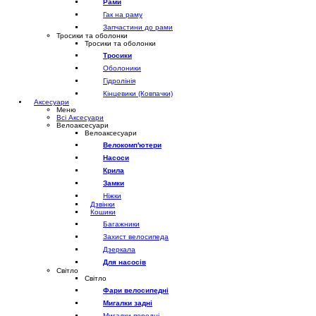
Рами
Гак на раму
Запчастини до рами
Тросики та оболонки
Тросики та оболонки
Тросики
Оболоники
Гідролінія
Кінцевики (Ковпачки)
Аксесуари
Меню
Всі Аксесуари
Велоаксесуари
Велоаксесуари
Велокомп'ютери
Насоси
Крила
Замки
Ніжки
Дзвінки
Кошики
Багажники
Захист велосипеда
Дзеркала
Для насосів
Світло
Світло
Фари велосипедні
Мигалки задні
Мигалки передні