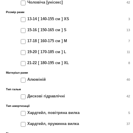
Чоловіча [унісекс]
42
Розмір рами
13-14 [ 140-155 см ] XS
3
15-16 [ 150-165 см ] S
13
17-18 [ 160-175 см ] M
7
19-20 [ 170-185 см ] L
11
21-22 [ 180-195 см ] XL
8
Матеріал рами
Алюміній
40
Тип гальм
Дискові гідравлічні
42
Тип амортизації
Хардтейл, повітряна вилка
5
Хардтейл, пружинна вилка
37