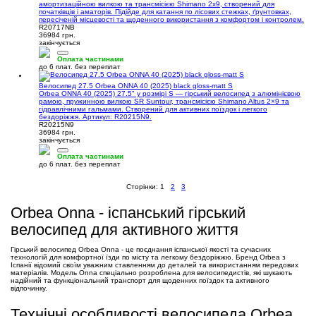
амортизаційною вилкою та трансмісією Shimano 2x9, створений для
початківців і аматорів. Підійде для катання по лісових стежках, ґрунтовках,
пересіченій місцевості та щоденного використання з комфортом і контролем.
R20717NB
36984 грн.
закінчується
Оплата частинами
до 6 плат. без переплат
Велосипед 27.5 Orbea ONNA 40 (2025) black gloss-matt S
Orbea ONNA 40 (2025) 27.5" у розмірі S — гірський велосипед з алюмінієвою
рамою, пружинною вилкою SR Suntour, трансмісією Shimano Altus 2×9 та
гідравлічними гальмами. Створений для активних поїздок і легкого
бездоріжжя. Артикул: R20215N9.
R20215N9
36984 грн.
закінчується
Оплата частинами
до 6 плат. без переплат
Сторінки:
1
2
3
Orbea Onna - іспанський гірський
велосипед для активного життя
Гірський велосипед Orbea Onna - це поєднання іспанської якості та сучасних
технологій для комфортної їзди по місту та легкому бездоріжжю. Бренд Orbea з
Іспанії відомий своїм уважним ставленням до деталей та використанням передових
матеріалів. Модель Onna спеціально розроблена для велосипедистів, які шукають
надійний та функціональний транспорт для щоденних поїздок та активного
відпочинку.
Технічні особливості велосипеда Orbea