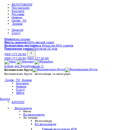
ВЕЛОТОВАРИ
Про магазин
Контакти
Доставка
Новини
Сервіс, ТО
Знижки
Гарантія
Статті
Оплата
частинами
Якість гарантія
100% якісний товар
Безкоштовна доставка
на більш ніж 80% товарів
Повернення товару
Протягом 14 днів
(093) 777 00 80
(096) 777 00 80
(066) 777 00 80
м.Київ, вул.Здолбунівська 7г
Веломагазин Крути
Веломагазин Крути - велосипеди та аксесуари
Сервіс, ТО
Знижки
Контакти
Новини
Статті
Увійти
Бонуси
КАТАЛОГ
Велосипеди
Меню
Всі велосипеди
За типами
Велосипеди
Всі велосипеди
Гірські
велосипеди MTB