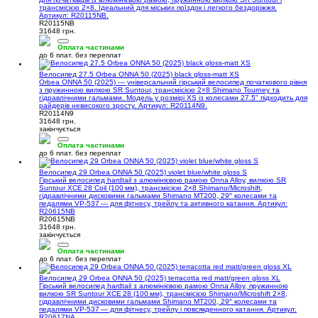
трансмісією 2×8. Ідеальний для міських поїздок і легкого бездоріжжя.
Артикул: R20115NB.
R20115NB
31648 грн.
Оплата частинами
до 6 плат. без переплат
Велосипед 27.5 Orbea ONNA 50 (2025) black gloss-matt XS
Orbea ONNA 50 (2025) — універсальний гірський велосипед початкового рівня
з пружинною вилкою SR Suntour, трансмісією 2×8 Shimano Tourney та
гідравлічними гальмами. Модель у розмірі XS із колесами 27.5" підходить для
райдерів невисокого зросту. Артикул: R20114N9.
R20114N9
31648 грн.
закінчується
Оплата частинами
до 6 плат. без переплат
Велосипед 29 Orbea ONNA 50 (2025) violet blue/white gloss S
Гірський велосипед hardtail з алюмінієвою рамою Onna Alloy, вилкою SR
Suntour XCE 28 Coil (100 мм), трансмісією 2×8 Shimano/Microshift,
гідравлічними дисковими гальмами Shimano MT200, 29″ колесами та
педалями VP‑537 — для фітнесу, трейлу та активного катання. Артикул:
R20615NB
R20615NB
31648 грн.
закінчується
Оплата частинами
до 6 плат. без переплат
Велосипед 29 Orbea ONNA 50 (2025) terracotta red matt/green gloss XL
Гірський велосипед hardtail з алюмінієвою рамою Onna Alloy, пружинною
вилкою SR Suntour XCE 28 (100 мм), трансмісією Shimano/Microshift 2×8,
гідравлічними дисковими гальмами Shimano MT200, 29″ колесами та
педалями VP‑537 — для фітнесу, трейлу і повсякденного катання. Артикул:
R20617NA