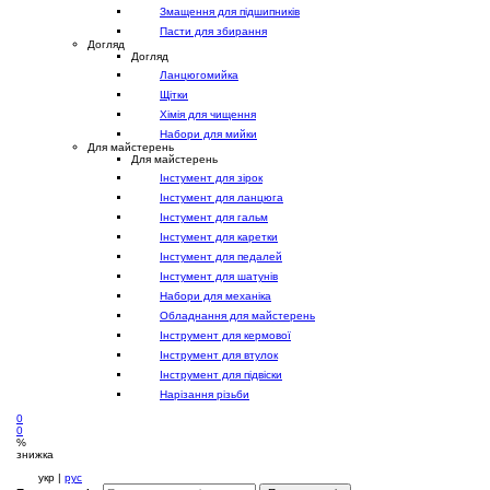
Змащення для підшипників
Пасти для збирання
Догляд
Догляд
Ланцюгомийка
Щітки
Хімія для чищення
Набори для мийки
Для майстерень
Для майстерень
Інстумент для зірок
Інстумент для ланцюга
Інстумент для гальм
Інстумент для каретки
Інстумент для педалей
Інстумент для шатунів
Набори для механіка
Обладнання для майстерень
Інструмент для кермової
Інструмент для втулок
Інструмент для підвіски
Нарізання різьби
0
0
%
знижка
укр |
рус