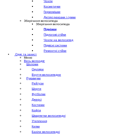
Чохли
Косметички
Гермомішки
Дитячі рюкзаки і сумки
Зберігання велосипеда
Зберігання велосипеда
Підніжки
Підлогові стійки
Чохли на велосипед
Підвісні системи
Ремонтні стійки
Одяг та захист
Меню
Весь велоодяг
Шоломи
Окуляри
Взуття велосипедне
Рукавички
Рейтузи
Шорти
Футболки
Джерсі
Костюми
Кофти
Шкарпетки велосипедні
Утеплення
Кепки
Бахіли велосипедні