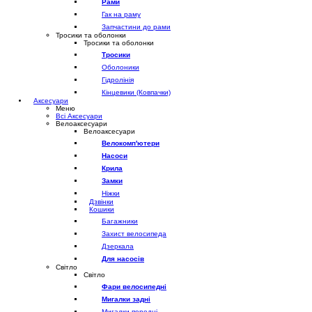
Рами
Гак на раму
Запчастини до рами
Тросики та оболонки
Тросики та оболонки
Тросики
Оболоники
Гідролінія
Кінцевики (Ковпачки)
Аксесуари
Меню
Всі Аксесуари
Велоаксесуари
Велоаксесуари
Велокомп'ютери
Насоси
Крила
Замки
Ніжки
Дзвінки
Кошики
Багажники
Захист велосипеда
Дзеркала
Для насосів
Світло
Світло
Фари велосипедні
Мигалки задні
Мигалки передні