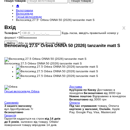
Пошук товарів:
Пошук товарів
🏠
Велотовари
Велосипеди
Гірські велосипеди
Велосипед 27.5" Orbea ONNA 50 (2026) tanzanite matt S
x
Вхід
Телефон
*
Будь ласка, введіть правильний номер у
форматі +380ххххххххх
Увійти
Або за допомогою Google
Google
Велосипед 27.5" Orbea ONNA 50 (2026) tanzanite matt S
Велосипед 27.5 Orbea ONNA 50 (2026) tanzanite matt S
Доставка
Кур'єром по Києву
Доставимо в
Гірські велосипеди Orbea
понеділок
Безкоштовно
від 3000 грн
Новою поштою
Відправимо в понеділок
Безкоштовно
від 3000 грн
Самовивіз
Оплата
З нашого магазину
Під час отримання
товару, Оплата
вул.Здолбунівська 7г
карткою у магазині, Онлайн
, Apple
безкоштовно
Pay, Google Pay, Visa, Mastercard
Гарантія
Гарантія надається на строк
від 14 днів
до 5 років
, залежно від товару. Обмін/
повернення товару впродовж 14 днів.