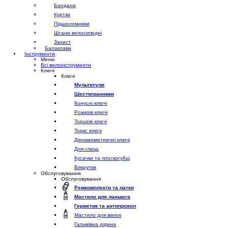
Бандани
Куртки
Підшоломники
Штани велосипедні
Захист
Балаклави
Інструменти
Меню
Всі велоінструменти
Ключі
Ключі
Мультитули
Шестигранники
Конусні ключі
Рожкові ключі
Торцеві ключі
Торкс ключі
Динамометричні ключі
Для спиць
Кусачки та плоскогубці
Викрутки
Обслуговування
Обслуговування
Ремкомплекти та латки
Мастило для ланцюга
Герметик та антипрокол
Мастило для вилок
Гальмівна рідина