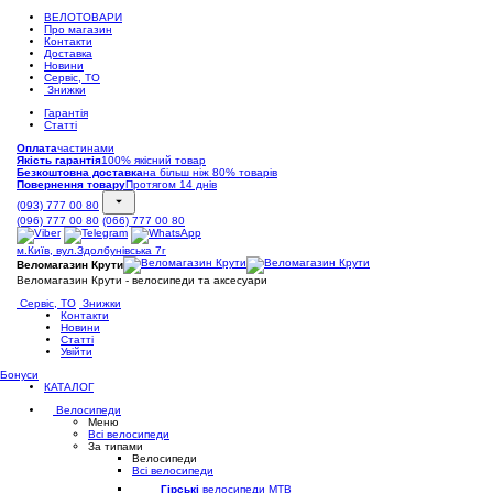
ВЕЛОТОВАРИ
Про магазин
Контакти
Доставка
Новини
Сервіс, ТО
Знижки
Гарантія
Статті
Оплата
частинами
Якість гарантія
100% якісний товар
Безкоштовна доставка
на більш ніж 80% товарів
Повернення товару
Протягом 14 днів
(093) 777 00 80
(096) 777 00 80
(066) 777 00 80
м.Київ, вул.Здолбунівська 7г
Веломагазин Крути
Веломагазин Крути - велосипеди та аксесуари
Сервіс, ТО
Знижки
Контакти
Новини
Статті
Увійти
Бонуси
КАТАЛОГ
Велосипеди
Меню
Всі велосипеди
За типами
Велосипеди
Всі велосипеди
Гірські
велосипеди MTB