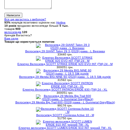
Написати
Все ще вагаєтесь з вибором?
93%
покупців позитивно оцінили нас
Hotline
10 років
продаємо
велосипеди
більше
5 тыс.
товарів
900
велосипедів
120
брендів
Вагаєтесь?
Вам сюди
Товари що користуються попитом
Велосипед 29 GIANT Talon 29 3 (2026) рама - L Beeswax
33440 грн.
Електро Велосипед SCOTT STRIKE ERIDE 920 EVO INT (TW) 24 - M
300051 грн.
Велосипед 29 Merida BIG.NINE 60 (2024) рама - L 18.5 Silk purple
31592 грн.
Eлектро Велосипед SCOTT PATRON ERIDE 930 (TW) 24 - XL
300051 грн.
Велосипед 29 Merida Big.Trail 600 (2026) рама - L Gunmetal Grey(Black)
99176 грн.
Велосипед SCOTT Contessa Active 10 - M
51750 грн.
Електро велосипед SCOTT LUMEN ERIDE 910 INT чорний TW - XL