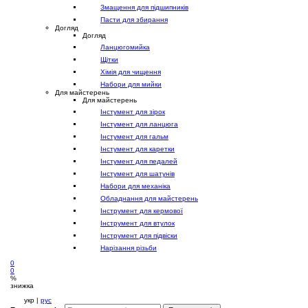
Змащення для підшипників
Пасти для збирання
Догляд
Догляд
Ланцюгомийка
Щітки
Хімія для чищення
Набори для мийки
Для майстерень
Для майстерень
Інстумент для зірок
Інстумент для ланцюга
Інстумент для гальм
Інстумент для каретки
Інстумент для педалей
Інстумент для шатунів
Набори для механіка
Обладнання для майстерень
Інструмент для кермової
Інструмент для втулок
Інструмент для підвіски
Нарізання різьби
0
0
%
знижка
укр |
рус