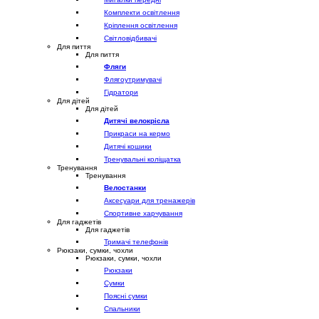
Комплекти освітлення
Кріплення освітлення
Світловідбивачі
Для пиття
Для пиття
Фляги
Флягоутримувачі
Гідратори
Для дітей
Для дітей
Дитячі велокрісла
Прикраси на кермо
Дитячі кошики
Тренувальні коліщатка
Тренування
Тренування
Велостанки
Аксесуари для тренажерів
Спортивне харчування
Для гаджетів
Для гаджетів
Тримачі телефонів
Рюкзаки, сумки, чохли
Рюкзаки, сумки, чохли
Рюкзаки
Сумки
Поясні сумки
Спальники