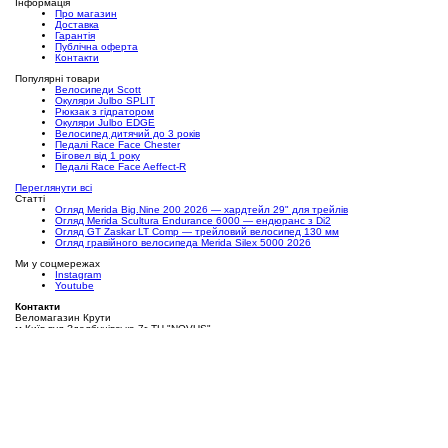
Інформація
Про магазин
Доставка
Гарантія
Публічна оферта
Контакти
Популярні товари
Велосипеди Scott
Окуляри Julbo SPLIT
Рюкзак з гідратором
Окуляри Julbo EDGE
Велосипед дитячий до 3 років
Педалі Race Face Chester
Біговел від 1 року
Педалі Race Face Aeffect-R
Переглянути всі
Статті
Огляд Merida Big.Nine 200 2026 — хардтейл 29" для трейлів
Огляд Merida Scultura Endurance 6000 — ендюранс з Di2
Огляд GT Zaskar LT Comp — трейловий велосипед 130 мм
Огляд гравійного велосипеда Merida Silex 5000 2026
Ми у соцмережах
Instagram
Youtube
Контакти
Веломагазин Крути
м.Київ вул.Здолбунівська 7г ТЦ "NOVUS"
(093) 777 00 80
(096) 777 00 80
(066) 777 00 80
©
2026 Kruti.com.ua - велосипедний магазин у Києві
Ми в мережі