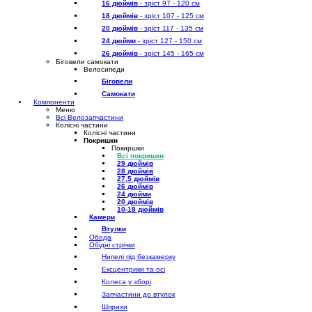
16 дюймів
- зріст 97 - 120 см
18 дюймів
- зріст 107 - 125 см
20 дюймів
- зріст 117 - 135 см
24 дюйми
- зріст 127 - 150 см
26 дюймів
- зріст 145 - 165 см
Біговели самокати
Велосипеди
Біговели
Самокати
Компоненти
Меню
Всі Велозапчастини
Колісні частини
Колісні частини
Покришки
Покиршки
Всі покришки
29 дюймів
28 дюймів
27,5 дюймів
26 дюймів
24 дюйми
20 дюймів
10-18 дюймів
Камери
Втулки
Обода
Обідні стрічки
Нипелі під безкамерку
Ексцентрики та осі
Колеса у зборі
Запчастини до втулок
Шприхи