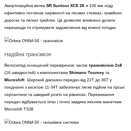
Амортизаційна вилка
SR Suntour XCE 28
зі 100 мм ходу
ефективно поглинає нерівності на лісових стежках, гравійних
дорогах та легких трейлах. Це дозволяє впевнено долати
перешкоди та отримувати задоволення від кожної поїздки.
Надійна трансмісія
Велосипед оснащений перевіреною часом
трансмісією 2x8
(16 швидкостей) з компонентами
Shimano Tourney
та
Microshift
. Широкий діапазон передач від 22T до 36T у
поєднанні з касетою 11-34T забезпечує легке підйом на гірські
серпантини та швидкий розгін на рівнинах. Перемикання
передач відбувається чітко і точно завдяки якісним манеткам
Microshift TS38.