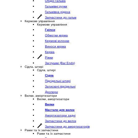
Обідні гальма
Гальмівні ручки
Гальмівна рідина
Запчастини до гальм
Кермове управління
Кермове управління
Гріпси
Обмотки керма
Кермові колонки
Виноси керма
Керма
Ріжки
Заглушки (Bar Ends)
Сідла, штирі
Сідла, штирі
Сідла
Підсідельні штирі
Затискачі підсідельні
Дропери
Вилки, амортизатори
Вилки, амортизатори
Вилки
Мастило для вилок
Амортизатори задні
Запчастини до вилок
Запчастини до амортизаторів
Рами та їх запчастини
Рами та їх запчастини