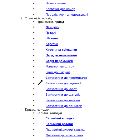
Ніпелі спицеві
Ковпачки для камер
Перехідники та подовжувачі
Трансмісія, привід
Трансмісія, привід
Ланцюги
Педалі
Шатуни
Каретки
Касети та тріскачки
Передні перемикачі
Задні перемикачі
Манетки, шифтери
Зірки до шатунів
Запчастини до перемикачів
Запчастини до педалей
Запчастини до касет
Запчастини до шатунів
Запчастини до кареток
Запчастини до ланцюгів
Гальма, колодки
Гальма, колодки
Гальмівні колодки
Гальмівні ротори
Гідравлічні дискові гальма
Механічні дискові гальма