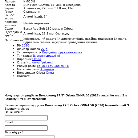
Ланцюг
KMC X8
Касета
Sun Race CSM66, 11–34T, 8-швидкісна
Кермо
Алюмінієве, 720 мм, 31.8 мм, Flat
Гріпси
Стандартні
Винос
Алюмінієвий, 7°
керма
Кермова
Напівінтегрована
колонка
Сідло
Essax Adv Soft 135 мм для Orbea
Підседільна
Алюмінієва, 27.2 мм, без зсуву
труба
Універсальний хардтейл для початківців, надійна трансмісія Shimano,
Особливість
гідравлічні гальма, внутрішнє проведення кабелів
Рік
2026
Діаметр колеса
27,5
Тип амортизації
Хардтейл, пружинна вилка
Тип гальм
Дискові гідравлічні
Виробник
Orbea
Стать
Чоловіча [унісекс]
Розмір рами
15-16 [ 150-165 см ] S
Матеріал рами
Алюміній
Велосипеди Orbea
Onna
Наявність
Чому варто придбати Велосипед 27.5" Orbea ONNA 50 (2026) tanzanite matt S в
нашому інтернет-магазині:
Залиште першим відгук на
Велосипед 27.5 Orbea ONNA 50 (2026) tanzanite matt S
Залишити відгук
Ваше ім’я
*
:
Email
:
Ваш відгук
*