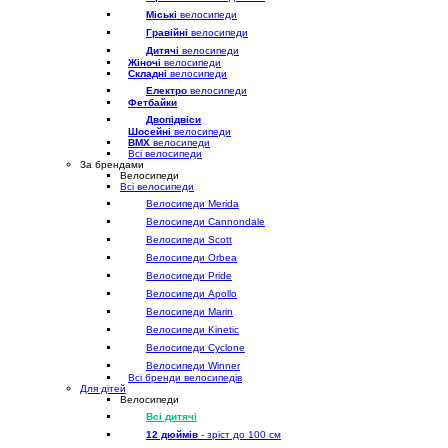
Міські
велосипеди
Гравійні
велосипеди
Дитячі
велосипеди
Жіночі
велосипеди
Складні
велосипеди
Електро
велосипеди
Фетбайки
Двопідвіси
Шосейні
велосипеди
BMX
велосипеди
Всі велосипеди
За брендами
Велосипеди
Всі велосипеди
Велосипеди Merida
Велосипеди Cannondale
Велосипеди Scott
Велосипеди Orbea
Велосипеди Pride
Велосипеди Apollo
Велосипеди Marin
Велосипеди Kinetic
Велосипеди Cyclone
Велосипеди Winner
Всі бренди велосипедів
Для дітей
Велосипеди
Всі дитячі
12 дюймів
- зріст до 100 см