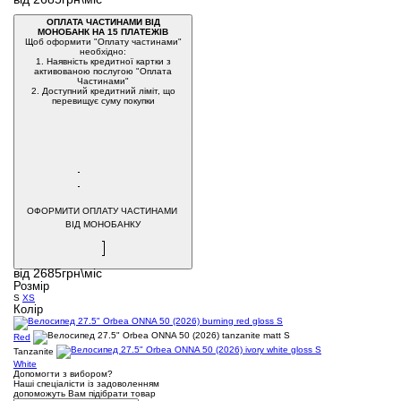
ОПЛАТА ЧАСТИНАМИ ВІД
МОНОБАНК НА 15 ПЛАТЕЖІВ
Щоб оформити "Оплату частинами"
необхідно:
1. Наявність кредитної картки з
активованою послугою "Оплата
Частинами"
2. Доступний кредитний ліміт, що
перевищує суму покупки
ОФОРМИТИ ОПЛАТУ ЧАСТИНАМИ
ВІД МОНОБАНКУ
від 2685грн\міс
Розмір
S
XS
Колір
Red
Tanzanite
White
Допомогти з вибором?
Наші спеціалісти із задоволенням
допоможуть Вам підібрати товар