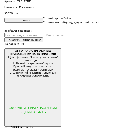
Артикул:
T20115RD
Наявність:
В наявності
35650
грн.
Гарантія кращої ціни
Купити
Гарантуємо найкращу ціну на цей товар
Знайшли дешевше?
Дізнатись найкращу ціну
До порівняння
ОПЛАТА ЧАСТИНАМИ ВІД
ПРИВАТБАНКУ НА 15 ПЛАТЕЖІВ
Щоб оформити "Оплату частинами"
необхідно:
1. Наявність кредитної картки
ПриватБанку з активованою
послугою "Оплата Частинами"
2. Доступний кредитний ліміт, що
перевищує суму покупки
ОФОРМИТИ ОПЛАТУ ЧАСТИНАМИ
ВІД ПРИВАТБАНКУ
від 2685грн\міс