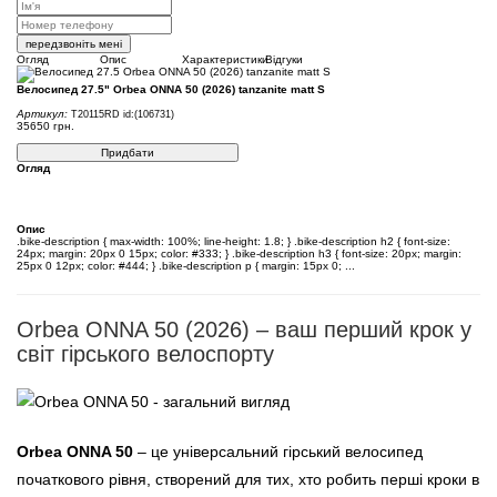
передзвоніть мені
Огляд
Опис
Характеристики
Відгуки
Велосипед 27.5" Orbea ONNA 50 (2026) tanzanite matt S
Артикул:
T20115RD
id:(106731)
35650
грн.
Придбати
Огляд
Опис
.bike-description { max-width: 100%; line-height: 1.8; } .bike-description h2 { font-size:
24px; margin: 20px 0 15px; color: #333; } .bike-description h3 { font-size: 20px; margin:
25px 0 12px; color: #444; } .bike-description p { margin: 15px 0; ...
Orbea ONNA 50 (2026) – ваш перший крок у
світ гірського велоспорту
Orbea ONNA 50
– це універсальний гірський велосипед
початкового рівня, створений для тих, хто робить перші кроки в