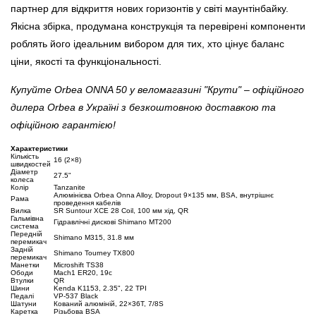
партнер для відкриття нових горизонтів у світі маунтінбайку.
Якісна збірка, продумана конструкція та перевірені компоненти
роблять його ідеальним вибором для тих, хто цінує баланс
ціни, якості та функціональності.
Купуйте Orbea ONNA 50 у веломагазині "Крути" – офіційного
дилера Orbea в Україні з безкоштовною доставкою та
офіційною гарантією!
Характеристики
Кількість
16 (2×8)
швидкостей
Діаметр
27.5"
колеса
Колір
Tanzanite
Алюмінієва Orbea Onna Alloy, Dropout 9×135 мм, BSA, внутрішнє
Рама
проведення кабелів
Вилка
SR Suntour XCE 28 Coil, 100 мм хід, QR
Гальмівна
Гідравлічні дискові Shimano MT200
система
Передній
Shimano M315, 31.8 мм
перемикач
Задній
Shimano Tourney TX800
перемикач
Манетки
Microshift TS38
Ободи
Mach1 ER20, 19c
Втулки
QR
Шини
Kenda K1153, 2.35", 22 TPI
Педалі
VP-537 Black
Шатуни
Кований алюміній, 22×36T, 7/8S
Каретка
Різьбова BSA