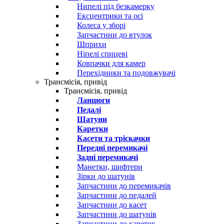
Нипелі під безкамерку
Ексцентрики та осі
Колеса у зборі
Запчастини до втулок
Шприхи
Ніпелі спицеві
Ковпачки для камер
Перехідники та подовжувачі
Трансмісія, привід
Трансмісія, привід
Ланцюги
Педалі
Шатуни
Каретки
Касети та тріскачки
Передні перемикачі
Задні перемикачі
Манетки, шифтери
Зірки до шатунів
Запчастини до перемикачів
Запчастини до педалей
Запчастини до касет
Запчастини до шатунів
Запчастини до кареток