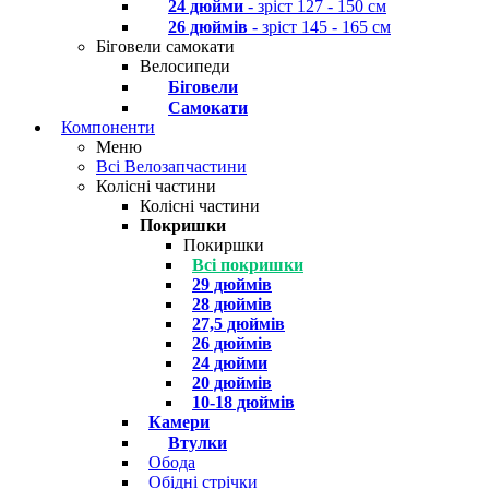
24 дюйми
- зріст 127 - 150 см
26 дюймів
- зріст 145 - 165 см
Біговели самокати
Велосипеди
Біговели
Самокати
Компоненти
Меню
Всі Велозапчастини
Колісні частини
Колісні частини
Покришки
Покиршки
Всі покришки
29 дюймів
28 дюймів
27,5 дюймів
26 дюймів
24 дюйми
20 дюймів
10-18 дюймів
Камери
Втулки
Обода
Обідні стрічки