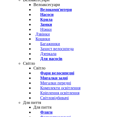
Велоаксесуари
Велокомп'ютери
Насоси
Крила
Замки
Ніжки
Дзвінки
Кошики
Багажники
Захист велосипеда
Дзеркала
Для насосів
Світло
Світло
Фари велосипедні
Мигалки задні
Мигалки передні
Комплекти освітлення
Кріплення освітлення
Світловідбивачі
Для пиття
Для пиття
Фляги