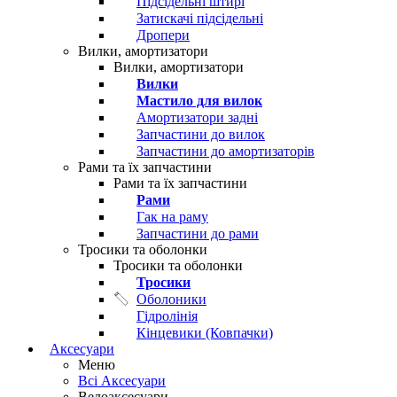
Підсідельні штирі
Затискачі підсідельні
Дропери
Вилки, амортизатори
Вилки, амортизатори
Вилки
Мастило для вилок
Амортизатори задні
Запчастини до вилок
Запчастини до амортизаторів
Рами та їх запчастини
Рами та їх запчастини
Рами
Гак на раму
Запчастини до рами
Тросики та оболонки
Тросики та оболонки
Тросики
Оболоники
Гідролінія
Кінцевики (Ковпачки)
Аксесуари
Меню
Всі Аксесуари
Велоаксесуари