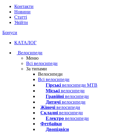
Контакти
Новини
Статті
Увійти
Бонуси
КАТАЛОГ
Велосипеди
Меню
Всі велосипеди
За типами
Велосипеди
Всі велосипеди
Гірські
велосипеди MTB
Міські
велосипеди
Гравійні
велосипеди
Дитячі
велосипеди
Жіночі
велосипеди
Складні
велосипеди
Електро
велосипеди
Фетбайки
Двопідвіси