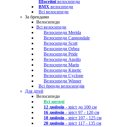
Шосейні
велосипеди
BMX
велосипеди
Всі велосипеди
За брендами
Велосипеди
Всі велосипеди
Велосипеди Merida
Велосипеди Cannondale
Велосипеди Scott
Велосипеди Orbea
Велосипеди Pride
Велосипеди Apollo
Велосипеди Marin
Велосипеди Kinetic
Велосипеди Cyclone
Велосипеди Winner
Всі бренди велосипедів
Для дітей
Велосипеди
Всі дитячі
12 дюймів
- зріст до 100 см
16 дюймів
- зріст 97 - 120 см
18 дюймів
- зріст 107 - 125 см
20 дюймів
- зріст 117 - 135 см