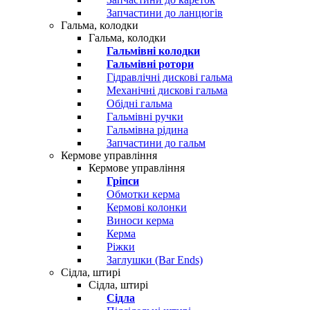
Запчастини до ланцюгів
Гальма, колодки
Гальма, колодки
Гальмівні колодки
Гальмівні ротори
Гідравлічні дискові гальма
Механічні дискові гальма
Обідні гальма
Гальмівні ручки
Гальмівна рідина
Запчастини до гальм
Кермове управління
Кермове управління
Гріпси
Обмотки керма
Кермові колонки
Виноси керма
Керма
Ріжки
Заглушки (Bar Ends)
Сідла, штирі
Сідла, штирі
Сідла