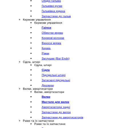
Обідні гальма
Гальмівні ручки
Гальмівна рідина
Запчастини до гальм
Кермове управління
Кермове управління
Гріпси
Обмотки керма
Кермові колонки
Виноси керма
Керма
Ріжки
Заглушки (Bar Ends)
Сідла, штирі
Сідла, штирі
Сідла
Підсідельні штирі
Затискачі підсідельні
Дропери
Вилки, амортизатори
Вилки, амортизатори
Вилки
Мастило для вилок
Амортизатори задні
Запчастини до вилок
Запчастини до амортизаторів
Рами та їх запчастини
Рами та їх запчастини