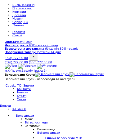
ВЕЛОТОВАРИ
Про магазин
Контакти
Доставка
Новини
Сервіс, ТО
Знижки
Гарантія
Статті
Оплата
частинами
Якість гарантія
100% якісний товар
Безкоштовна доставка
на більш ніж 80% товарів
Повернення товару
Протягом 14 днів
(093) 777 00 80
(096) 777 00 80
(066) 777 00 80
м.Київ, вул.Здолбунівська 7г
Веломагазин Крути
Веломагазин Крути - велосипеди та аксесуари
Сервіс, ТО
Знижки
Контакти
Новини
Статті
Увійти
Бонуси
КАТАЛОГ
Велосипеди
Меню
Всі велосипеди
За типами
Велосипеди
Всі велосипеди
Гірські
велосипеди MTB