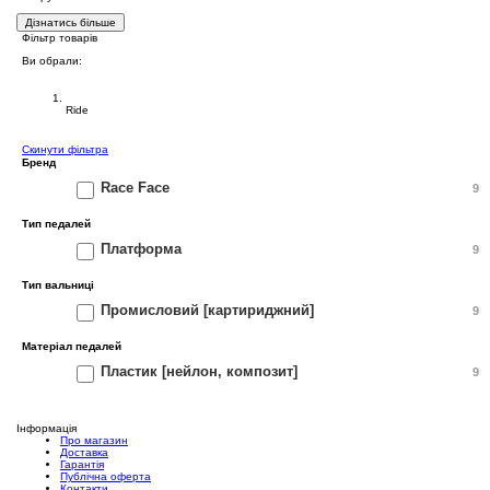
Дізнатись більше
Фільтр товарів
Ви обрали:
Педалі Race Face
Ride
Cкинути фільтра
Бренд
Race Face
9
Тип педалей
Платформа
9
Тип вальниці
Промисловий [картириджний]
9
Матеріал педалей
Пластик [нейлон, композит]
9
Інформація
Про магазин
Доставка
Гарантія
Публічна оферта
Контакти