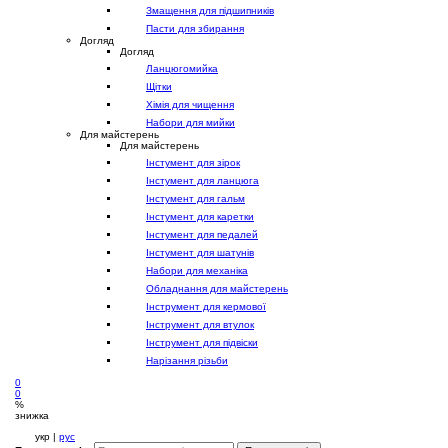
Змащення для підшипників
Пасти для збирання
Догляд
Догляд
Ланцюгомийка
Щітки
Хімія для чищення
Набори для мийки
Для майстерень
Для майстерень
Інстумент для зірок
Інстумент для ланцюга
Інстумент для гальм
Інстумент для каретки
Інстумент для педалей
Інстумент для шатунів
Набори для механіка
Обладнання для майстерень
Інструмент для кермової
Інструмент для втулок
Інструмент для підвіски
Нарізання різьби
0
0
%
знижка
укр |
рус