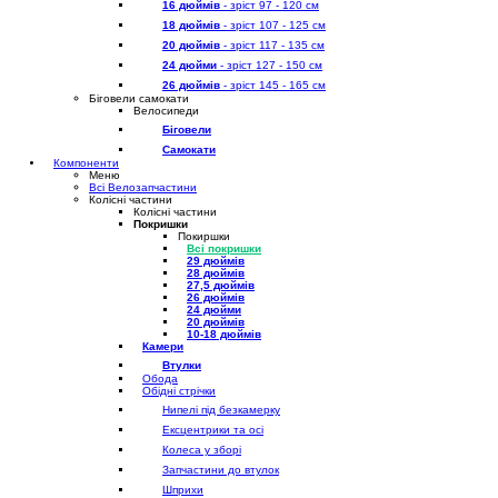
16 дюймів
- зріст 97 - 120 см
18 дюймів
- зріст 107 - 125 см
20 дюймів
- зріст 117 - 135 см
24 дюйми
- зріст 127 - 150 см
26 дюймів
- зріст 145 - 165 см
Біговели самокати
Велосипеди
Біговели
Самокати
Компоненти
Меню
Всі Велозапчастини
Колісні частини
Колісні частини
Покришки
Покиршки
Всі покришки
29 дюймів
28 дюймів
27,5 дюймів
26 дюймів
24 дюйми
20 дюймів
10-18 дюймів
Камери
Втулки
Обода
Обідні стрічки
Нипелі під безкамерку
Ексцентрики та осі
Колеса у зборі
Запчастини до втулок
Шприхи