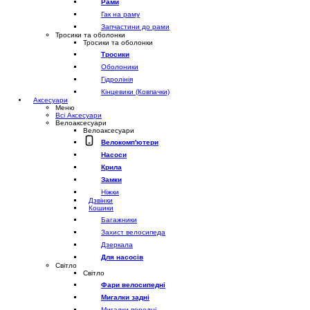
Рами
Гак на раму
Запчастини до рами
Тросики та оболонки
Тросики та оболонки
Тросики
Оболоники
Гідролінія
Кінцевики (Ковпачки)
Аксесуари
Меню
Всі Аксесуари
Велоаксесуари
Велоаксесуари
Велокомп'ютери
Насоси
Крила
Замки
Ніжки
Дзвінки
Кошики
Багажники
Захист велосипеда
Дзеркала
Для насосів
Світло
Світло
Фари велосипедні
Мигалки задні
Мигалки передні