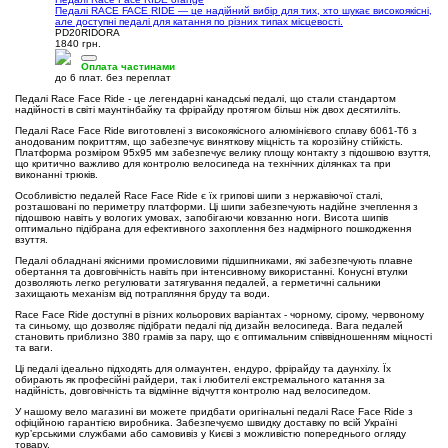
Педалі RACE FACE RIDE — це надійний вибір для тих, хто шукає високоякісні,
але доступні педалі для катання по різних типах місцевості.
PD20RIDORA
1840 грн.
Оплата частинами
до 6 плат. без переплат
Педалі Race Face Ride - це легендарні канадські педалі, що стали стандартом
надійності в світі маунтінбайку та фрірайду протягом більш ніж двох десятиліть.
Педалі Race Face Ride виготовлені з високоякісного алюмінієвого сплаву 6061-T6 з
анодованим покриттям, що забезпечує виняткову міцність та корозійну стійкість.
Платформа розміром 95x95 мм забезпечує велику площу контакту з підошвою взуття,
що критично важливо для контролю велосипеда на технічних ділянках та при
виконанні трюків.
Особливістю педалей Race Face Ride є їх грипові шипи з нержавіючої сталі,
розташовані по периметру платформи. Ці шипи забезпечують надійне зчеплення з
підошвою навіть у вологих умовах, запобігаючи ковзанню ноги. Висота шипів
оптимально підібрана для ефективного захоплення без надмірного пошкодження
взуття.
Педалі обладнані якісними промисловими підшипниками, які забезпечують плавне
обертання та довговічність навіть при інтенсивному використанні. Конусні втулки
дозволяють легко регулювати затягування педалей, а герметичні сальники
захищають механізм від потрапляння бруду та води.
Race Face Ride доступні в різних кольорових варіантах - чорному, сірому, червоному
та синьому, що дозволяє підібрати педалі під дизайн велосипеда. Вага педалей
становить приблизно 380 грамів за пару, що є оптимальним співвідношенням міцності
та ваги.
Ці педалі ідеально підходять для олмаунтен, ендуро, фрірайду та даунхілу. Їх
обирають як професійні райдери, так і любителі екстремального катання за
надійність, довговічність та відмінне відчуття контролю над велосипедом.
У нашому вело магазині ви можете придбати оригінальні педалі Race Face Ride з
офіційною гарантією виробника. Забезпечуємо швидку доставку по всій Україні
курʼєрськими службами або самовивіз у Києві з можливістю попереднього огляду
товару.