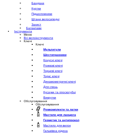
Бандани
Куртки
Підшоломники
Штани велосипедні
Захист
Балаклави
Інструменти
Меню
Всі велоінструменти
Ключі
Ключі
Мультитули
Шестигранники
Конусні ключі
Рожкові ключі
Торцеві ключі
Торкс ключі
Динамометричні ключі
Для спиць
Кусачки та плоскогубці
Викрутки
Обслуговування
Обслуговування
Ремкомплекти та латки
Мастило для ланцюга
Герметик та антипрокол
Мастило для вилок
Гальмівна рідина