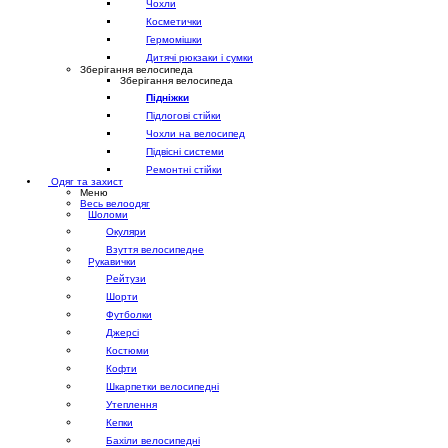
Чохли
Косметички
Гермомішки
Дитячі рюкзаки і сумки
Зберігання велосипеда
Зберігання велосипеда
Підніжки
Підлогові стійки
Чохли на велосипед
Підвісні системи
Ремонтні стійки
Одяг та захист
Меню
Весь велоодяг
Шоломи
Окуляри
Взуття велосипедне
Рукавички
Рейтузи
Шорти
Футболки
Джерсі
Костюми
Кофти
Шкарпетки велосипедні
Утеплення
Кепки
Бахіли велосипедні