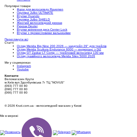
Популярні товари
Фари для велосипеду Ravemen
Окуляри Julbo ULTIMATE
Втулки Quando
Окуляри Julbo SHIELD
Жіночий велосипедний рюкзак
Рюкзак Deuter
Втулки кріплення диск Center Lock
Втулки з промисловими вальницями
Переглянути всі
Статті
Огляд Merida Big.Nine 200 2026 — хардтейл 29" для трейлів
Огляд Merida Scultura Endurance 6000 — ендюранс з Di2
Огляд GT Zaskar LT Comp — трейловий велосипед 130 мм
Огляд гравійного велосипеда Merida Silex 5000 2026
Ми у соцмережах
Instagram
Youtube
Контакти
Веломагазин Крути
м.Київ вул.Здолбунівська 7г ТЦ "NOVUS"
(093) 777 00 80
(096) 777 00 80
(066) 777 00 80
©
2026 Kruti.com.ua - велосипедний магазин у Києві
Ми в мережі