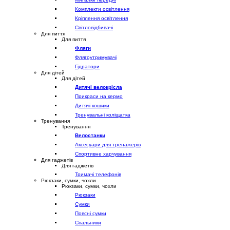
Комплекти освітлення
Кріплення освітлення
Світловідбивачі
Для пиття
Для пиття
Фляги
Флягоутримувачі
Гідратори
Для дітей
Для дітей
Дитячі велокрісла
Прикраси на кермо
Дитячі кошики
Тренувальні коліщатка
Тренування
Тренування
Велостанки
Аксесуари для тренажерів
Спортивне харчування
Для гаджетів
Для гаджетів
Тримачі телефонів
Рюкзаки, сумки, чохли
Рюкзаки, сумки, чохли
Рюкзаки
Сумки
Поясні сумки
Спальники