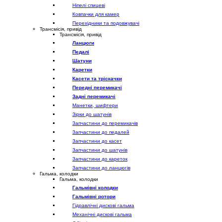
Ніпелі спицеві
Ковпачки для камер
Перехідники та подовжувачі
Трансмісія, привід
Трансмісія, привід
Ланцюги
Педалі
Шатуни
Каретки
Касети та тріскачки
Передні перемикачі
Задні перемикачі
Манетки, шифтери
Зірки до шатунів
Запчастини до перемикачів
Запчастини до педалей
Запчастини до касет
Запчастини до шатунів
Запчастини до кареток
Запчастини до ланцюгів
Гальма, колодки
Гальма, колодки
Гальмівні колодки
Гальмівні ротори
Гідравлічні дискові гальма
Механічні дискові гальма