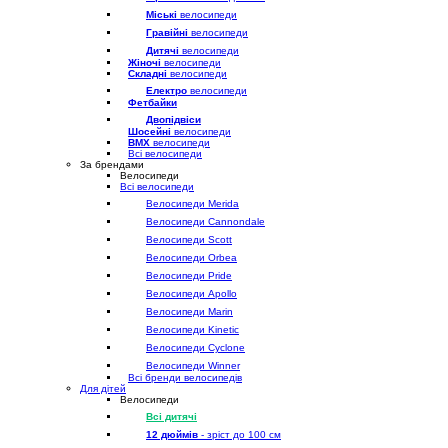
Міські
велосипеди
Гравійні
велосипеди
Дитячі
велосипеди
Жіночі
велосипеди
Складні
велосипеди
Електро
велосипеди
Фетбайки
Двопідвіси
Шосейні
велосипеди
BMX
велосипеди
Всі велосипеди
За брендами
Велосипеди
Всі велосипеди
Велосипеди Merida
Велосипеди Cannondale
Велосипеди Scott
Велосипеди Orbea
Велосипеди Pride
Велосипеди Apollo
Велосипеди Marin
Велосипеди Kinetic
Велосипеди Cyclone
Велосипеди Winner
Всі бренди велосипедів
Для дітей
Велосипеди
Всі дитячі
12 дюймів
- зріст до 100 см