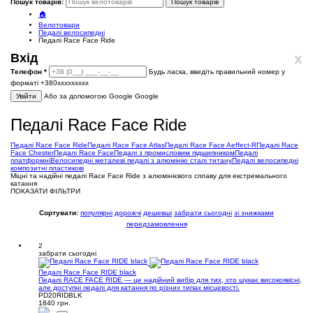
Пошук товарів:
Пошук товарів
🏠
Велотовари
Педалі велосипедні
Педалі Race Face Ride
x
Вхід
Телефон
*
Будь ласка, введіть правильний номер у
форматі +380ххххххххх
Увійти
Або за допомогою Google
Google
Педалі Race Face Ride
Педалі Race Face Ride
Педалі Race Face Atlas
Педалі Race Face Aeffect-R
Педалі Race
Face Chester
Педалі Race Face
Педалі з промисловим підшипником
Педалі
платформні
Велосипедні металеві педалі з алюмінію сталі титану
Педалі велосипедні
композитні пластикові
Міцні та надійні педалі Race Face Ride з алюмінієвого сплаву для екстремального
катання
ПОКАЗАТИ ФІЛЬТРИ
Сортувати:
популярні
дорожчі
дешевші
забрати сьогодні
зі знижками
передзамовлення
2
забрати сьогодні
Педалі Race Face RIDE black
Педалі RACE FACE RIDE — це надійний вибір для тих, хто шукає високоякісні,
але доступні педалі для катання по різних типах місцевості.
PD20RIDBLK
1840 грн.