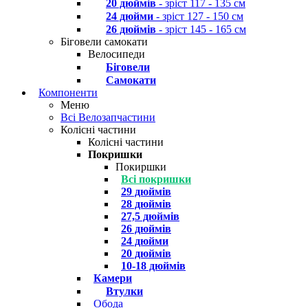
20 дюймів
- зріст 117 - 135 см
24 дюйми
- зріст 127 - 150 см
26 дюймів
- зріст 145 - 165 см
Біговели самокати
Велосипеди
Біговели
Самокати
Компоненти
Меню
Всі Велозапчастини
Колісні частини
Колісні частини
Покришки
Покиршки
Всі покришки
29 дюймів
28 дюймів
27,5 дюймів
26 дюймів
24 дюйми
20 дюймів
10-18 дюймів
Камери
Втулки
Обода