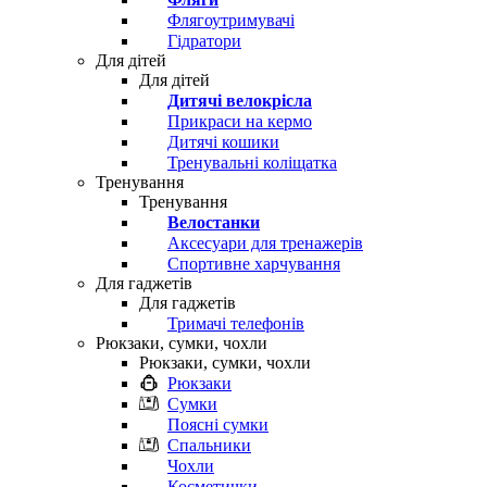
Флягоутримувачі
Гідратори
Для дітей
Для дітей
Дитячі велокрісла
Прикраси на кермо
Дитячі кошики
Тренувальні коліщатка
Тренування
Тренування
Велостанки
Аксесуари для тренажерів
Спортивне харчування
Для гаджетів
Для гаджетів
Тримачі телефонів
Рюкзаки, сумки, чохли
Рюкзаки, сумки, чохли
Рюкзаки
Сумки
Поясні сумки
Спальники
Чохли
Косметички