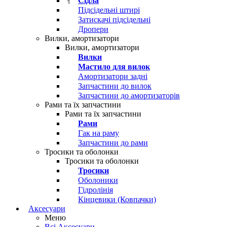
Сідла
Підсідельні штирі
Затискачі підсідельні
Дропери
Вилки, амортизатори
Вилки, амортизатори
Вилки
Мастило для вилок
Амортизатори задні
Запчастини до вилок
Запчастини до амортизаторів
Рами та їх запчастини
Рами та їх запчастини
Рами
Гак на раму
Запчастини до рами
Тросики та оболонки
Тросики та оболонки
Тросики
Оболоники
Гідролінія
Кінцевики (Ковпачки)
Аксесуари
Меню
Всі Аксесуари