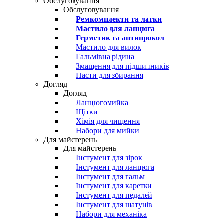
Обслуговування
Обслуговування
Ремкомплекти та латки
Мастило для ланцюга
Герметик та антипрокол
Мастило для вилок
Гальмівна рідина
Змащення для підшипників
Пасти для збирання
Догляд
Догляд
Ланцюгомийка
Щітки
Хімія для чищення
Набори для мийки
Для майстерень
Для майстерень
Інстумент для зірок
Інстумент для ланцюга
Інстумент для гальм
Інстумент для каретки
Інстумент для педалей
Інстумент для шатунів
Набори для механіка