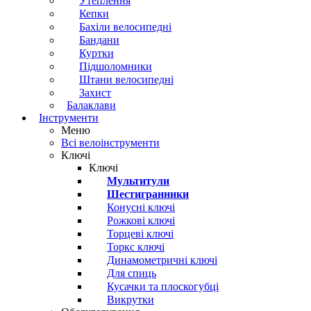
Утеплення
Кепки
Бахіли велосипедні
Бандани
Куртки
Підшоломники
Штани велосипедні
Захист
Балаклави
Інструменти
Меню
Всі велоінструменти
Ключі
Ключі
Мультитули
Шестигранники
Конусні ключі
Рожкові ключі
Торцеві ключі
Торкс ключі
Динамометричні ключі
Для спиць
Кусачки та плоскогубці
Викрутки