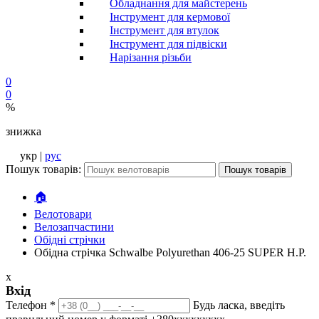
Обладнання для майстерень
Інструмент для кермової
Інструмент для втулок
Інструмент для підвіски
Нарізання різьби
0
0
%
знижка
укр |
рус
Пошук товарів:
Пошук товарів
🏠
Велотовари
Велозапчастини
Обідні стрічки
Обідна стрічка Schwalbe Polyurethan 406-25 SUPER H.P.
x
Вхід
Телефон
*
Будь ласка, введіть