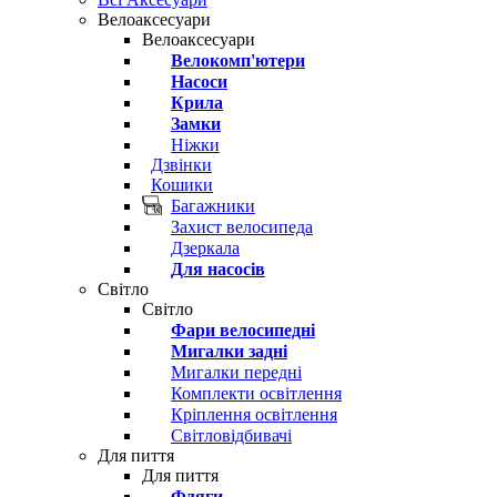
Велоаксесуари
Велоаксесуари
Велокомп'ютери
Насоси
Крила
Замки
Ніжки
Дзвінки
Кошики
Багажники
Захист велосипеда
Дзеркала
Для насосів
Світло
Світло
Фари велосипедні
Мигалки задні
Мигалки передні
Комплекти освітлення
Кріплення освітлення
Світловідбивачі
Для пиття
Для пиття
Фляги