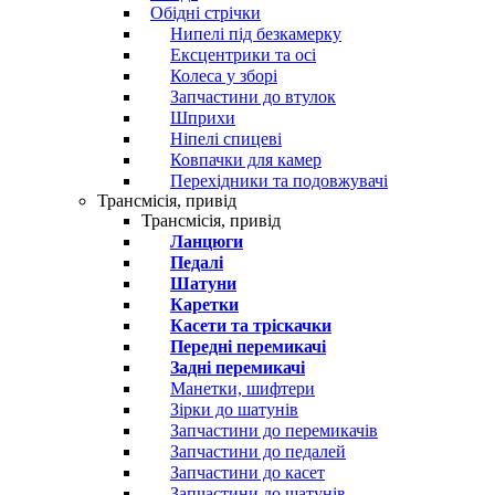
Обідні стрічки
Нипелі під безкамерку
Ексцентрики та осі
Колеса у зборі
Запчастини до втулок
Шприхи
Ніпелі спицеві
Ковпачки для камер
Перехідники та подовжувачі
Трансмісія, привід
Трансмісія, привід
Ланцюги
Педалі
Шатуни
Каретки
Касети та тріскачки
Передні перемикачі
Задні перемикачі
Манетки, шифтери
Зірки до шатунів
Запчастини до перемикачів
Запчастини до педалей
Запчастини до касет
Запчастини до шатунів