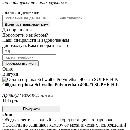
та подарунки не нараховуються
Знайшли дешевше?
Дізнатись найкращу ціну
До порівняння
Допомогти з вибором?
Наші спеціалісти із задоволенням
допоможуть Вам підібрати товар
передзвоніть мені
Опис
Відгуки
Обідна стрічка Schwalbe Polyurethan 406-25 SUPER H.P.
Артикул:
RTA-70-53
id:(76291)
114
грн.
Придбати
Опис
Ободная лента - важный фактор для защиты от проколов.
Эффективно защищает камеру от механических повреждений,