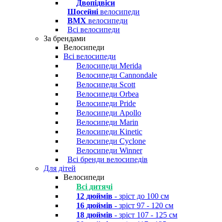
Двопідвіси
Шосейні
велосипеди
BMX
велосипеди
Всі велосипеди
За брендами
Велосипеди
Всі велосипеди
Велосипеди Merida
Велосипеди Cannondale
Велосипеди Scott
Велосипеди Orbea
Велосипеди Pride
Велосипеди Apollo
Велосипеди Marin
Велосипеди Kinetic
Велосипеди Cyclone
Велосипеди Winner
Всі бренди велосипедів
Для дітей
Велосипеди
Всі дитячі
12 дюймів
- зріст до 100 см
16 дюймів
- зріст 97 - 120 см
18 дюймів
- зріст 107 - 125 см