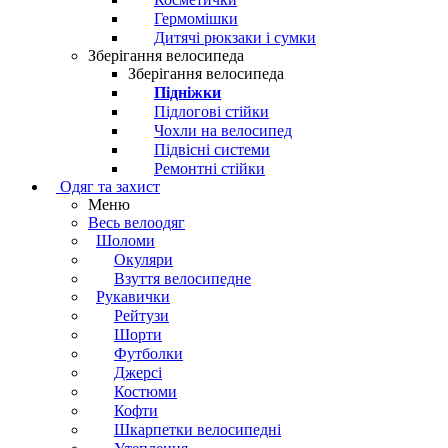
Гермомішки
Дитячі рюкзаки і сумки
Зберігання велосипеда
Зберігання велосипеда
Підніжки
Підлогові стійки
Чохли на велосипед
Підвісні системи
Ремонтні стійки
Одяг та захист
Меню
Весь велоодяг
Шоломи
Окуляри
Взуття велосипедне
Рукавички
Рейтузи
Шорти
Футболки
Джерсі
Костюми
Кофти
Шкарпетки велосипедні