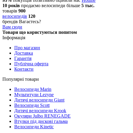
93%
покупців позитивно оцінили нас
Hotline
10 років
продаємо
велосипеди
більше
5 тыс.
товарів
900
велосипедів
120
брендів
Вагаєтесь?
Вам сюди
Товари що користуються попитом
Інформація
Про магазин
Доставка
Гарантія
Публічна оферта
Контакти
Популярні товари
Велосипеди Marin
Мультитули Lezyne
Дитячі велосипеди Giant
Велосипеди Scott
Дитячі велосипеди Krook
Окуляри Julbo RENEGADE
Втулки під дискові гальма
Велосипеди Kinetic