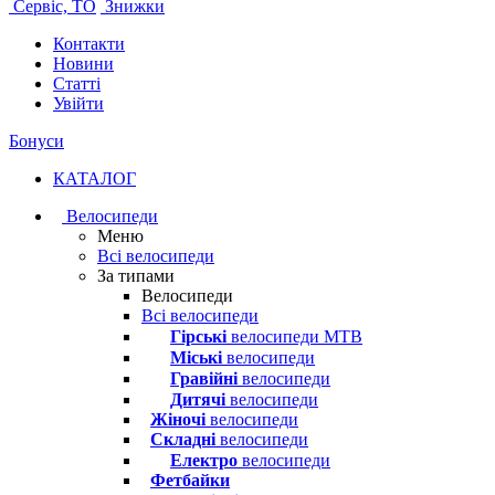
Сервіс, ТО
Знижки
Контакти
Новини
Статті
Увійти
Бонуси
КАТАЛОГ
Велосипеди
Меню
Всі велосипеди
За типами
Велосипеди
Всі велосипеди
Гірські
велосипеди MTB
Міські
велосипеди
Гравійні
велосипеди
Дитячі
велосипеди
Жіночі
велосипеди
Складні
велосипеди
Електро
велосипеди
Фетбайки