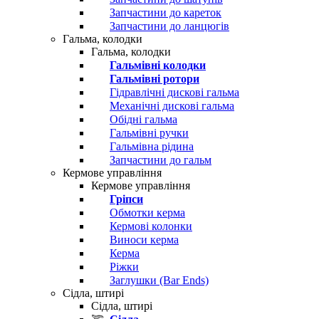
Запчастини до кареток
Запчастини до ланцюгів
Гальма, колодки
Гальма, колодки
Гальмівні колодки
Гальмівні ротори
Гідравлічні дискові гальма
Механічні дискові гальма
Обідні гальма
Гальмівні ручки
Гальмівна рідина
Запчастини до гальм
Кермове управління
Кермове управління
Гріпси
Обмотки керма
Кермові колонки
Виноси керма
Керма
Ріжки
Заглушки (Bar Ends)
Сідла, штирі
Сідла, штирі