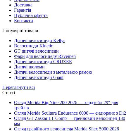
Доставка
Гарантія
Публічна оферта
Контакти
Популярні товари
Дитячі велосипеди Kellys
Велосипеди Kinetic
GT дитячі велосипеди
Фари для велосипеду Ravemen
Дитячі велосипеди CRUZEE
Дитячі шоломи
Дитячі велосипеди з металевою рамою
Дитячі велосипеди Giant
Переглянути всі
Статті
Огляд Merida Big.Nine 200 2026 — хардтейл 29" для
трейлів
Огляд Merida Scultura Endurance 6000 — ендюранс з Di2
Огляд GT Zaskar LT Comp — трейловий велосипед 130
мм
Огляд гравійного велосипеда Merida Silex 5000 2026