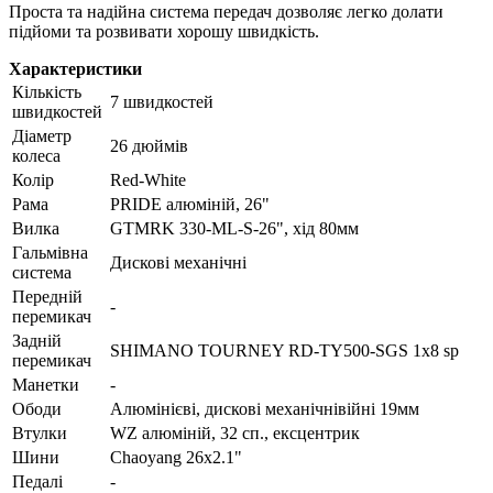
Проста та надійна система передач дозволяє легко долати
підйоми та розвивати хорошу швидкість.
Характеристики
Кількість
7 швидкостей
швидкостей
Діаметр
26 дюймів
колеса
Колір
Red-White
Рама
PRIDE алюміній, 26"
Вилка
GTMRK 330-ML-S-26", хід 80мм
Гальмівна
Дискові механічні
система
Передній
-
перемикач
Задній
SHIMANO TOURNEY RD-TY500-SGS 1х8 sp
перемикач
Манетки
-
Ободи
Алюмінієві, дискові механічнівійні 19мм
Втулки
WZ алюміній, 32 сп., ексцентрик
Шини
Chaoyang 26x2.1"
Педалі
-