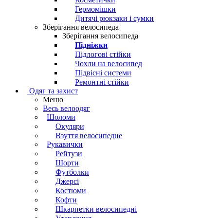
Гермомішки
Дитячі рюкзаки і сумки
Зберігання велосипеда
Зберігання велосипеда
Підніжки
Підлогові стійки
Чохли на велосипед
Підвісні системи
Ремонтні стійки
Одяг та захист
Меню
Весь велоодяг
Шоломи
Окуляри
Взуття велосипедне
Рукавички
Рейтузи
Шорти
Футболки
Джерсі
Костюми
Кофти
Шкарпетки велосипедні