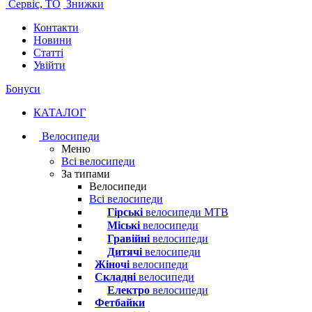
Сервіс, ТО
Знижки
Контакти
Новини
Статті
Увійти
Бонуси
КАТАЛОГ
Велосипеди
Меню
Всі велосипеди
За типами
Велосипеди
Всі велосипеди
Гірські
велосипеди MTB
Міські
велосипеди
Гравійні
велосипеди
Дитячі
велосипеди
Жіночі
велосипеди
Складні
велосипеди
Електро
велосипеди
Фетбайки