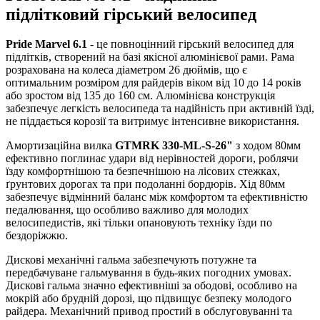
підлітковий гірський велосипед
Pride Marvel 6.1
- це повноцінний гірський велосипед для
підлітків, створений на базі якісної алюмінієвої рами. Рама
розрахована на колеса діаметром 26 дюймів, що є
оптимальним розміром для райдерів віком від 10 до 14 років
або зростом від 135 до 160 см. Алюмінієва конструкція
забезпечує легкість велосипеда та надійність при активній їзді,
не піддається корозії та витримує інтенсивне використання.
Амортизаційна вилка
GTMRK 330-ML-S-26"
з ходом 80мм
ефективно поглинає удари від нерівностей дороги, роблячи
їзду комфортнішою та безпечнішою на лісових стежках,
ґрунтових дорогах та при подоланні бордюрів. Хід 80мм
забезпечує відмінний баланс між комфортом та ефективністю
педалювання, що особливо важливо для молодих
велосипедистів, які тільки опановують техніку їзди по
бездоріжжю.
Дискові механічні гальма забезпечують потужне та
передбачуване гальмування в будь-яких погодних умовах.
Дискові гальма значно ефективніші за ободові, особливо на
мокрій або брудній дорозі, що підвищує безпеку молодого
райдера. Механічний привод простий в обслуговуванні та