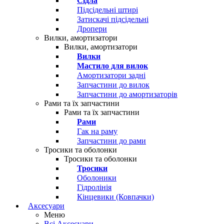
Сідла
Підсідельні штирі
Затискачі підсідельні
Дропери
Вилки, амортизатори
Вилки, амортизатори
Вилки
Мастило для вилок
Амортизатори задні
Запчастини до вилок
Запчастини до амортизаторів
Рами та їх запчастини
Рами та їх запчастини
Рами
Гак на раму
Запчастини до рами
Тросики та оболонки
Тросики та оболонки
Тросики
Оболоники
Гідролінія
Кінцевики (Ковпачки)
Аксесуари
Меню
Всі Аксесуари