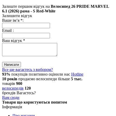
Залиште першим відгук на
Велосипед 26 PRIDE MARVEL
6.1 (2026) рама - S Red-White
Залишити відгук
Ваше ім’я
*
:
Email
:
Ваш відгук
*
Написати
Все ще вагаєтесь з вибором?
93%
покупців позитивно оцінили нас
Hotline
10 років
продаємо
велосипеди
більше
5 тыс.
товарів
900
велосипедів
120
брендів
Вагаєтесь?
Вам сюди
Товари що користуються попитом
Інформація
Про магазин