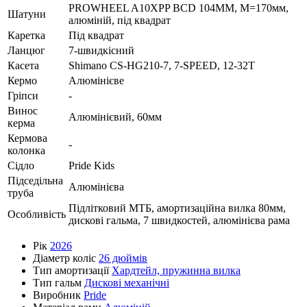
PROWHEEL A10XPP BCD 104MM, M=170мм,
Шатуни
алюміній, під квадрат
Каретка
Під квадрат
Ланцюг
7-швидкісний
Касета
Shimano CS-HG210-7, 7-SPEED, 12-32T
Кермо
Алюмінієве
Гріпси
-
Винос
Алюмінієвий, 60мм
керма
Кермова
-
колонка
Сідло
Pride Kids
Підседільна
Алюмінієва
труба
Підлітковий МТБ, амортизаційна вилка 80мм,
Особливість
дискові гальма, 7 швидкостей, алюмінієва рама
Рік
2026
Діаметр коліс
26 дюймів
Тип амортизації
Хардтейл, пружинна вилка
Тип гальм
Дискові механічні
Виробник
Pride