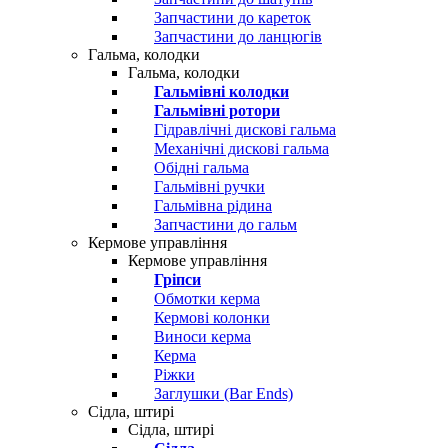
Запчастини до кареток
Запчастини до ланцюгів
Гальма, колодки
Гальма, колодки
Гальмівні колодки
Гальмівні ротори
Гідравлічні дискові гальма
Механічні дискові гальма
Обідні гальма
Гальмівні ручки
Гальмівна рідина
Запчастини до гальм
Кермове управління
Кермове управління
Гріпси
Обмотки керма
Кермові колонки
Виноси керма
Керма
Ріжки
Заглушки (Bar Ends)
Сідла, штирі
Сідла, штирі