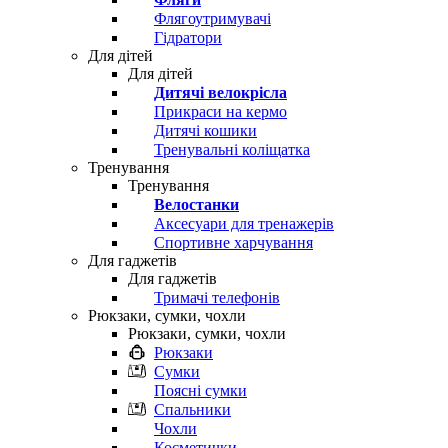
Флягоутримувачі
Гідратори
Для дітей
Для дітей
Дитячі велокрісла
Прикраси на кермо
Дитячі кошики
Тренувальні коліщатка
Тренування
Тренування
Велостанки
Аксесуари для тренажерів
Спортивне харчування
Для гаджетів
Для гаджетів
Тримачі телефонів
Рюкзаки, сумки, чохли
Рюкзаки, сумки, чохли
Рюкзаки
Сумки
Поясні сумки
Спальники
Чохли
Косметички