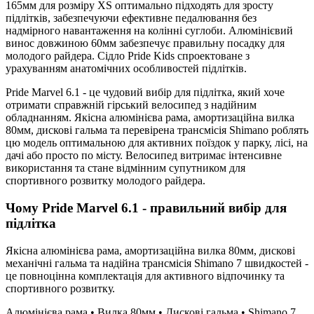
165мм для розміру XS оптимально підходять для зросту
підлітків, забезпечуючи ефективне педалювання без
надмірного навантаження на колінні суглоби. Алюмінієвий
винос довжиною 60мм забезпечує правильну посадку для
молодого райдера. Сідло Pride Kids спроектоване з
урахуванням анатомічних особливостей підлітків.
Pride Marvel 6.1 - це чудовий вибір для підлітка, який хоче
отримати справжній гірський велосипед з надійним
обладнанням. Якісна алюмінієва рама, амортизаційна вилка
80мм, дискові гальма та перевірена трансмісія Shimano роблять
цю модель оптимальною для активних поїздок у парку, лісі, на
дачі або просто по місту. Велосипед витримає інтенсивне
використання та стане відмінним супутником для
спортивного розвитку молодого райдера.
Чому Pride Marvel 6.1 - правильний вибір для
підлітка
Якісна алюмінієва рама, амортизаційна вилка 80мм, дискові
механічні гальма та надійна трансмісія Shimano 7 швидкостей -
це повноцінна комплектація для активного відпочинку та
спортивного розвитку.
Алюмінієва рама • Вилка 80мм • Дискові гальма • Shimano 7