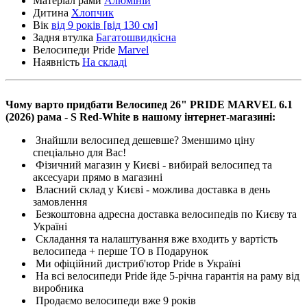
Матеріал рами
Алюміній
Дитина
Хлопчик
Вік
від 9 років [від 130 см]
Задня втулка
Багатошвидкісна
Велосипеди Pride
Marvel
Наявність
На складі
Чому варто придбати Велосипед 26" PRIDE MARVEL 6.1
(2026) рама - S Red-White в нашому інтернет-магазині:
Знайшли велосипед дешевше? Зменшимо ціну
спеціально для Вас!
Фізичний магазин у Києві - вибирай велосипед та
аксесуари прямо в магазині
Власний склад у Києві - можлива доставка в день
замовлення
Безкоштовна адресна доставка велосипедів по Києву та
Україні
Складання та налаштування вже входить у вартість
велосипеда + перше ТО в Подарунок
Ми офіційний дистриб'ютор Pride в Україні
На всі велосипеди Pride йде 5-річна гарантія на раму від
виробника
Продаємо велосипеди вже 9 років