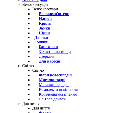
Велоаксесуари
Велоаксесуари
Велокомп'ютери
Насоси
Крила
Замки
Ніжки
Дзвінки
Кошики
Багажники
Захист велосипеда
Дзеркала
Для насосів
Світло
Світло
Фари велосипедні
Мигалки задні
Мигалки передні
Комплекти освітлення
Кріплення освітлення
Світловідбивачі
Для пиття
Для пиття
Фляги