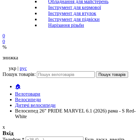
Обладнання для майстерень
Інструмент для кермової
Інструмент для втулок
Інструмент для підвіски
Нарізання різьби
0
0
%
знижка
укр |
рус
Пошук товарів:
Пошук товарів
🏠
Велотовари
Велосипеди
Дитячі велосипеди
Велосипед 26" PRIDE MARVEL 6.1 (2026) рама - S Red-
White
x
Вхід
Телефон
*
Будь ласка, введіть