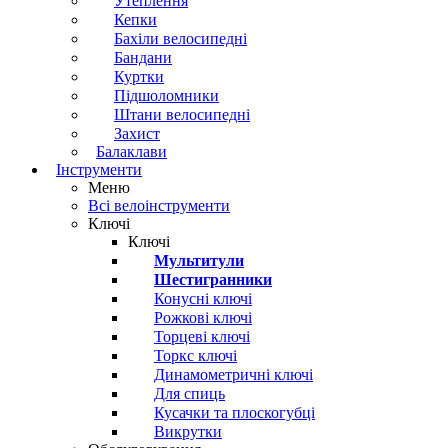
Утеплення
Кепки
Бахіли велосипедні
Бандани
Куртки
Підшоломники
Штани велосипедні
Захист
Балаклави
Інструменти
Меню
Всі велоінструменти
Ключі
Ключі
Мультитули
Шестигранники
Конусні ключі
Рожкові ключі
Торцеві ключі
Торкс ключі
Динамометричні ключі
Для спиць
Кусачки та плоскогубці
Викрутки