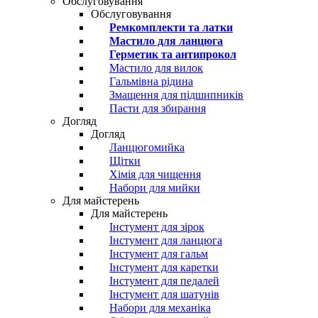
Обслуговування
Обслуговування
Ремкомплекти та латки
Мастило для ланцюга
Герметик та антипрокол
Мастило для вилок
Гальмівна рідина
Змащення для підшипників
Пасти для збирання
Догляд
Догляд
Ланцюгомийка
Щітки
Хімія для чищення
Набори для мийки
Для майстерень
Для майстерень
Інстумент для зірок
Інстумент для ланцюга
Інстумент для гальм
Інстумент для каретки
Інстумент для педалей
Інстумент для шатунів
Набори для механіка