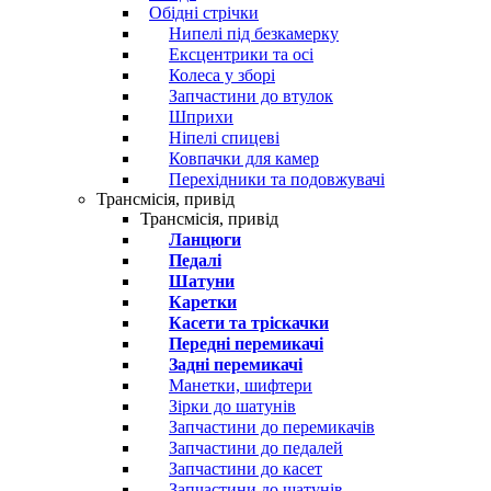
Обідні стрічки
Нипелі під безкамерку
Ексцентрики та осі
Колеса у зборі
Запчастини до втулок
Шприхи
Ніпелі спицеві
Ковпачки для камер
Перехідники та подовжувачі
Трансмісія, привід
Трансмісія, привід
Ланцюги
Педалі
Шатуни
Каретки
Касети та тріскачки
Передні перемикачі
Задні перемикачі
Манетки, шифтери
Зірки до шатунів
Запчастини до перемикачів
Запчастини до педалей
Запчастини до касет
Запчастини до шатунів