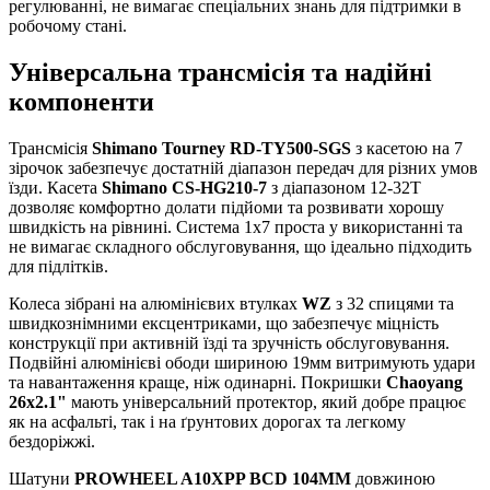
регулюванні, не вимагає спеціальних знань для підтримки в
робочому стані.
Універсальна трансмісія та надійні
компоненти
Трансмісія
Shimano Tourney RD-TY500-SGS
з касетою на 7
зірочок забезпечує достатній діапазон передач для різних умов
їзди. Касета
Shimano CS-HG210-7
з діапазоном 12-32T
дозволяє комфортно долати підйоми та розвивати хорошу
швидкість на рівнині. Система 1x7 проста у використанні та
не вимагає складного обслуговування, що ідеально підходить
для підлітків.
Колеса зібрані на алюмінієвих втулках
WZ
з 32 спицями та
швидкознімними ексцентриками, що забезпечує міцність
конструкції при активній їзді та зручність обслуговування.
Подвійні алюмінієві ободи шириною 19мм витримують удари
та навантаження краще, ніж одинарні. Покришки
Chaoyang
26x2.1"
мають універсальний протектор, який добре працює
як на асфальті, так і на ґрунтових дорогах та легкому
бездоріжжі.
Шатуни
PROWHEEL A10XPP BCD 104MM
довжиною