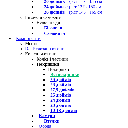
20 дюймів
- зріст 117 - 135 см
24 дюйми
- зріст 127 - 150 см
26 дюймів
- зріст 145 - 165 см
Біговели самокати
Велосипеди
Біговели
Самокати
Компоненти
Меню
Всі Велозапчастини
Колісні частини
Колісні частини
Покришки
Покиршки
Всі покришки
29 дюймів
28 дюймів
27,5 дюймів
26 дюймів
24 дюйми
20 дюймів
10-18 дюймів
Камери
Втулки
Обода