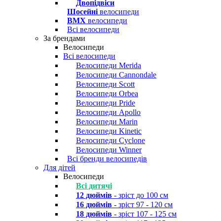
Двопідвіси
Шосейні
велосипеди
BMX
велосипеди
Всі велосипеди
За брендами
Велосипеди
Всі велосипеди
Велосипеди Merida
Велосипеди Cannondale
Велосипеди Scott
Велосипеди Orbea
Велосипеди Pride
Велосипеди Apollo
Велосипеди Marin
Велосипеди Kinetic
Велосипеди Cyclone
Велосипеди Winner
Всі бренди велосипедів
Для дітей
Велосипеди
Всі дитячі
12 дюймів
- зріст до 100 см
16 дюймів
- зріст 97 - 120 см
18 дюймів
- зріст 107 - 125 см