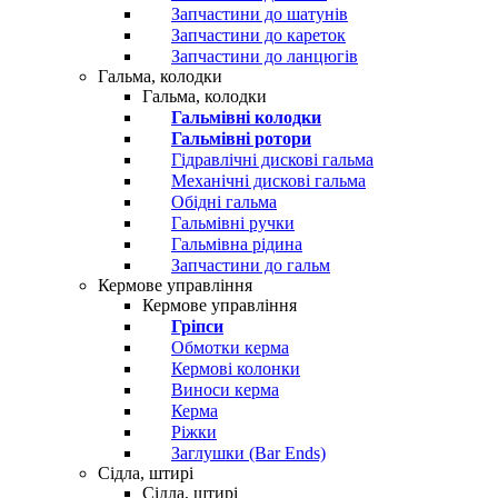
Запчастини до шатунів
Запчастини до кареток
Запчастини до ланцюгів
Гальма, колодки
Гальма, колодки
Гальмівні колодки
Гальмівні ротори
Гідравлічні дискові гальма
Механічні дискові гальма
Обідні гальма
Гальмівні ручки
Гальмівна рідина
Запчастини до гальм
Кермове управління
Кермове управління
Гріпси
Обмотки керма
Кермові колонки
Виноси керма
Керма
Ріжки
Заглушки (Bar Ends)
Сідла, штирі
Сідла, штирі