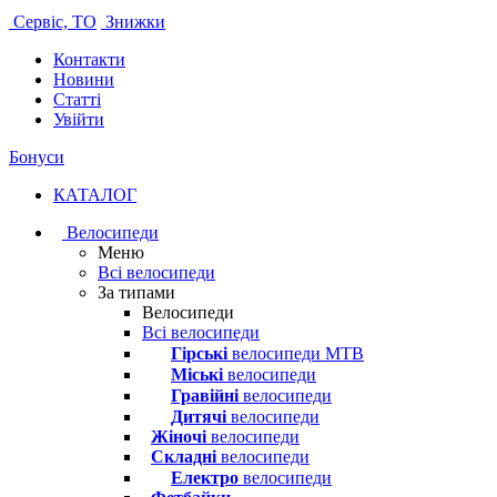
Сервіс, ТО
Знижки
Контакти
Новини
Статті
Увійти
Бонуси
КАТАЛОГ
Велосипеди
Меню
Всі велосипеди
За типами
Велосипеди
Всі велосипеди
Гірські
велосипеди MTB
Міські
велосипеди
Гравійні
велосипеди
Дитячі
велосипеди
Жіночі
велосипеди
Складні
велосипеди
Електро
велосипеди