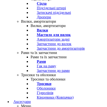
Сідла
Підсідельні штирі
Затискачі підсідельні
Дропери
Вилки, амортизатори
Вилки, амортизатори
Вилки
Мастило для вилок
Амортизатори задні
Запчастини до вилок
Запчастини до амортизаторів
Рами та їх запчастини
Рами та їх запчастини
Рами
Гак на раму
Запчастини до рами
Тросики та оболонки
Тросики та оболонки
Тросики
Оболоники
Гідролінія
Кінцевики (Ковпачки)
Аксесуари
Меню