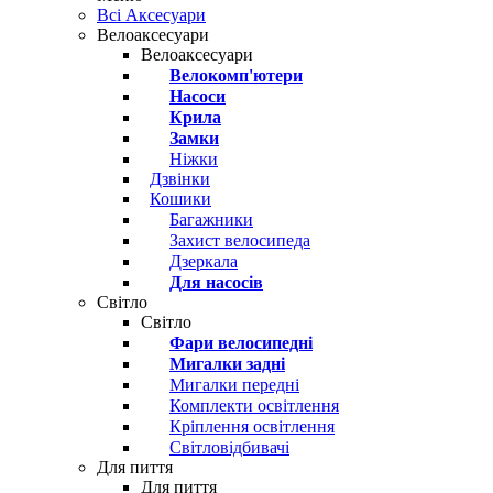
Всі Аксесуари
Велоаксесуари
Велоаксесуари
Велокомп'ютери
Насоси
Крила
Замки
Ніжки
Дзвінки
Кошики
Багажники
Захист велосипеда
Дзеркала
Для насосів
Світло
Світло
Фари велосипедні
Мигалки задні
Мигалки передні
Комплекти освітлення
Кріплення освітлення
Світловідбивачі
Для пиття
Для пиття