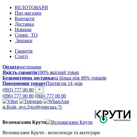
ВЕЛОТОВАРИ
Про магазин
Контакти
Доставка
Новини
Сервіс, ТО
Знижки
Гарантія
Статті
Оплата
частинами
Якість гарантія
100% якісний товар
Безкоштовна доставка
на більш ніж 80% товарів
Повернення товару
Протягом 14 днів
(093) 777 00 80
(096) 777 00 80
(066) 777 00 80
м.Київ, вул.Здолбунівська 7г
Веломагазин Крути
Веломагазин Крути - велосипеди та аксесуари