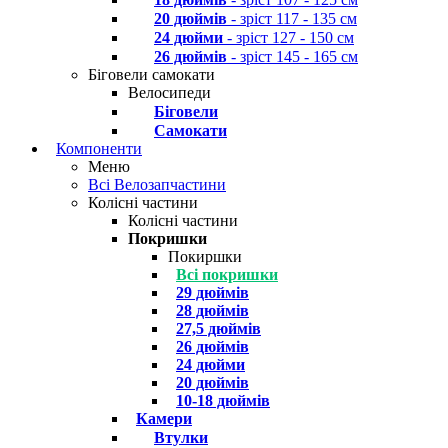
20 дюймів
- зріст 117 - 135 см
24 дюйми
- зріст 127 - 150 см
26 дюймів
- зріст 145 - 165 см
Біговели самокати
Велосипеди
Біговели
Самокати
Компоненти
Меню
Всі Велозапчастини
Колісні частини
Колісні частини
Покришки
Покиршки
Всі покришки
29 дюймів
28 дюймів
27,5 дюймів
26 дюймів
24 дюйми
20 дюймів
10-18 дюймів
Камери
Втулки