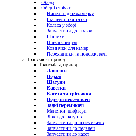
Обода
Обідні стрічки
Нипелі під безкамерку
Ексцентрики та осі
Колеса у зборі
Запчастини до втулок
Шприхи
Ніпелі спицеві
Ковпачки для камер
Перехідники та подовжувачі
Трансмісія, привід
Трансмісія, привід
Ланцюги
Педалі
Шатуни
Каретки
Касети та тріскачки
Передні перемикачі
Задні перемикачі
Манетки, шифтери
Зірки до шатунів
Запчастини до перемикачів
Запчастини до педалей
Запчастини до касет