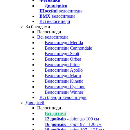
Фетбайки
Двопідвіси
Шосейні
велосипеди
BMX
велосипеди
Всі велосипеди
За брендами
Велосипеди
Всі велосипеди
Велосипеди Merida
Велосипеди Cannondale
Велосипеди Scott
Велосипеди Orbea
Велосипеди Pride
Велосипеди Apollo
Велосипеди Marin
Велосипеди Kinetic
Велосипеди Cyclone
Велосипеди Winner
Всі бренди велосипедів
Для дітей
Велосипеди
Всі дитячі
12 дюймів
- зріст до 100 см
16 дюймів
- зріст 97 - 120 см
18 дюймів
- зріст 107 - 125 см