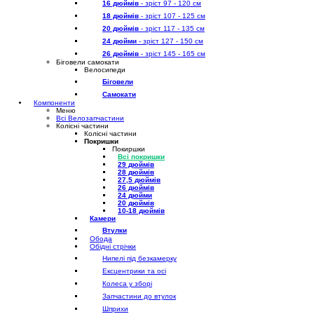
16 дюймів
- зріст 97 - 120 см
18 дюймів
- зріст 107 - 125 см
20 дюймів
- зріст 117 - 135 см
24 дюйми
- зріст 127 - 150 см
26 дюймів
- зріст 145 - 165 см
Біговели самокати
Велосипеди
Біговели
Самокати
Компоненти
Меню
Всі Велозапчастини
Колісні частини
Колісні частини
Покришки
Покиршки
Всі покришки
29 дюймів
28 дюймів
27,5 дюймів
26 дюймів
24 дюйми
20 дюймів
10-18 дюймів
Камери
Втулки
Обода
Обідні стрічки
Нипелі під безкамерку
Ексцентрики та осі
Колеса у зборі
Запчастини до втулок
Шприхи