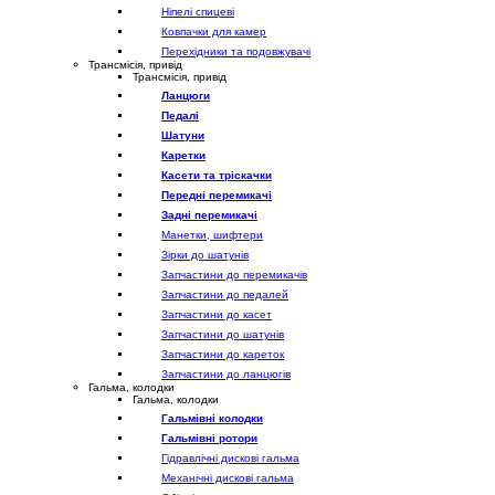
Ніпелі спицеві
Ковпачки для камер
Перехідники та подовжувачі
Трансмісія, привід
Трансмісія, привід
Ланцюги
Педалі
Шатуни
Каретки
Касети та тріскачки
Передні перемикачі
Задні перемикачі
Манетки, шифтери
Зірки до шатунів
Запчастини до перемикачів
Запчастини до педалей
Запчастини до касет
Запчастини до шатунів
Запчастини до кареток
Запчастини до ланцюгів
Гальма, колодки
Гальма, колодки
Гальмівні колодки
Гальмівні ротори
Гідравлічні дискові гальма
Механічні дискові гальма