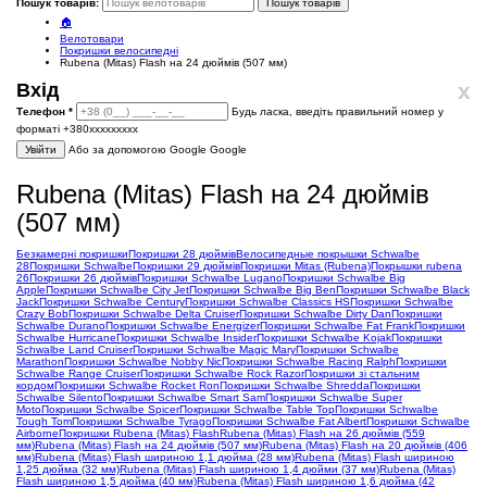
Пошук товарів:
Пошук товарів
🏠
Велотовари
Покришки велосипедні
Rubena (Mitas) Flash на 24 дюймів (507 мм)
x
Вхід
Телефон
*
Будь ласка, введіть правильний номер у
форматі +380ххххххххх
Увійти
Або за допомогою Google
Google
Rubena (Mitas) Flash на 24 дюймів
(507 мм)
Безкамерні покришки
Покришки 28 дюймів
Велосипедные покрышки Schwalbe
28
Покришки Schwalbe
Покришки 29 дюймів
Покришки Mitas (Rubena)
Покрышки rubena
26
Покришки 26 дюймів
Покришки Schwalbe Lugano
Покришки Schwalbe Big
Apple
Покришки Schwalbe City Jet
Покришки Schwalbe Big Ben
Покришки Schwalbe Black
Jack
Покришки Schwalbe Century
Покришки Schwalbe Classics HS
Покришки Schwalbe
Crazy Bob
Покришки Schwalbe Delta Cruiser
Покришки Schwalbe Dirty Dan
Покришки
Schwalbe Durano
Покришки Schwalbe Energizer
Покришки Schwalbe Fat Frank
Покришки
Schwalbe Hurricane
Покришки Schwalbe Insider
Покришки Schwalbe Kojak
Покришки
Schwalbe Land Cruiser
Покришки Schwalbe Magic Mary
Покришки Schwalbe
Marathon
Покришки Schwalbe Nobby Nic
Покришки Schwalbe Racing Ralph
Покришки
Schwalbe Range Cruiser
Покришки Schwalbe Rock Razor
Покришки зі стальним
кордом
Покришки Schwalbe Rocket Ron
Покришки Schwalbe Shredda
Покришки
Schwalbe Silento
Покришки Schwalbe Smart Sam
Покришки Schwalbe Super
Moto
Покришки Schwalbe Spicer
Покришки Schwalbe Table Top
Покришки Schwalbe
Tough Tom
Покришки Schwalbe Tyrago
Покришки Schwalbe Fat Albert
Покришки Schwalbe
Airborne
Покришки Rubena (Mitas) Flash
Rubena (Mitas) Flash на 26 дюймів (559
мм)
Rubena (Mitas) Flash на 24 дюймів (507 мм)
Rubena (Mitas) Flash на 20 дюймів (406
мм)
Rubena (Mitas) Flash шириною 1,1 дюйма (28 мм)
Rubena (Mitas) Flash шириною
1,25 дюйма (32 мм)
Rubena (Mitas) Flash шириною 1,4 дюйми (37 мм)
Rubena (Mitas)
Flash шириною 1,5 дюйма (40 мм)
Rubena (Mitas) Flash шириною 1,6 дюйма (42