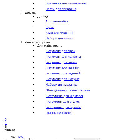
Змащення для підшипників
Пасти для збирання
Догляд
Догляд
Ланцюгомийка
Щітки
Хімія для чищення
Набори для мийки
Для майстерень
Для майстерень
Інстумент для зірок
Інстумент для ланцюга
Інстумент для гальм
Інстумент для каретки
Інстумент для педалей
Інстумент для шатунів
Набори для механіка
Обладнання для майстерень
Інструмент для кермової
Інструмент для втулок
Інструмент для підвіски
Нарізання різьби
0
0
%
знижка
укр |
рус