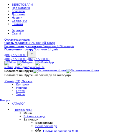
ВЕЛОТОВАРИ
Про магазин
Контакти
Доставка
Новини
Сервіс, ТО
Знижки
Гарантія
Статті
Оплата
частинами
Якість гарантія
100% якісний товар
Безкоштовна доставка
на більш ніж 80% товарів
Повернення товару
Протягом 14 днів
(093) 777 00 80
(096) 777 00 80
(066) 777 00 80
м.Київ, вул.Здолбунівська 7г
Веломагазин Крути
Веломагазин Крути - велосипеди та аксесуари
Сервіс, ТО
Знижки
Контакти
Новини
Статті
Увійти
Бонуси
КАТАЛОГ
Велосипеди
Меню
Всі велосипеди
За типами
Велосипеди
Всі велосипеди
Гірські
велосипеди MTB