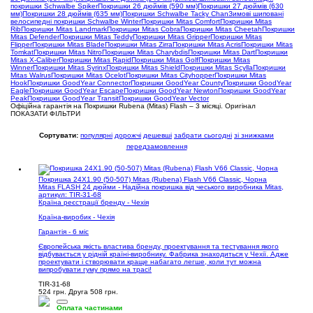
покришки Schwalbe Spiker
Покришки 26 дюймів (590 мм)
Покришки 27 дюймів (630
мм)
Покришки 28 дюймів (635 мм)
Покришки Schwalbe Tacky Chan
Зимові шиповані
велосипедні покришки Schwalbe Winter
Покришки Mitas Comfort
Покришки Mitas
Rib
Покришки Mitas Landmark
Покришки Mitas Cobra
Покришки Mitas Cheetah
Покришки
Mitas Defender
Покришки Mitas Teddy
Покришки Mitas Gripper
Покришки Mitas
Flipper
Покришки Mitas Blade
Покришки Mitas Zirra
Покришки Mitas Acris
Покришки Mitas
Tomkat
Покришки Mitas Nitro
Покришки Mitas Charybdis
Покришки Mitas Dart
Покришки
Mitas X-Caliber
Покришки Mitas Rapid
Покришки Mitas Golf
Покришки Mitas
Winner
Покришки Mitas Syrinx
Покришки Mitas Shield
Покришки Mitas Scylla
Покришки
Mitas Walrus
Покришки Mitas Ocelot
Покришки Mitas Cityhopper
Покришки Mitas
Hook
Покришки GoodYear Connector
Покришки GoodYear County
Покришки GoodYear
Eagle
Покришки GoodYear Escape
Покришки GoodYear Newton
Покришки GoodYear
Peak
Покришки GoodYear Transit
Покришки GoodYear Vector
Офіційна гарантія на Покришки Rubena (Mitas) Flash – 3 місяці. Оригінал
ПОКАЗАТИ ФІЛЬТРИ
Сортувати:
популярні
дорожчі
дешевші
забрати сьогодні
зі знижками
передзамовлення
Покришка 24X1.90 (50-507) Mitas (Rubena) Flash V66 Classic, Чорна
Mitas FLASH 24 дюйми - Надійна покришка від чеського виробника Mitas,
артикул: TIR-31-68
Країна реєстрації бренду - Чехія
Країна-виробик - Чехія
Гарантія - 6 міс
Європейська якість властива бренду, проектування та тестування якого
відбувається у рідній країні-виробнику. Фабрика знаходиться у Чехії. Адже
проектувати і створювати краще набагато легше, коли тут можна
випробувати гуму прямо на трасі!
TIR-31-68
524 грн.
Друга 508 грн.
Оплата частинами