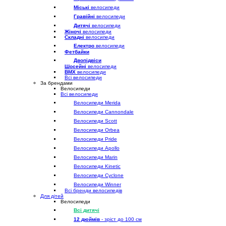
Міські
велосипеди
Гравійні
велосипеди
Дитячі
велосипеди
Жіночі
велосипеди
Складні
велосипеди
Електро
велосипеди
Фетбайки
Двопідвіси
Шосейні
велосипеди
BMX
велосипеди
Всі велосипеди
За брендами
Велосипеди
Всі велосипеди
Велосипеди Merida
Велосипеди Cannondale
Велосипеди Scott
Велосипеди Orbea
Велосипеди Pride
Велосипеди Apollo
Велосипеди Marin
Велосипеди Kinetic
Велосипеди Cyclone
Велосипеди Winner
Всі бренди велосипедів
Для дітей
Велосипеди
Всі дитячі
12 дюймів
- зріст до 100 см