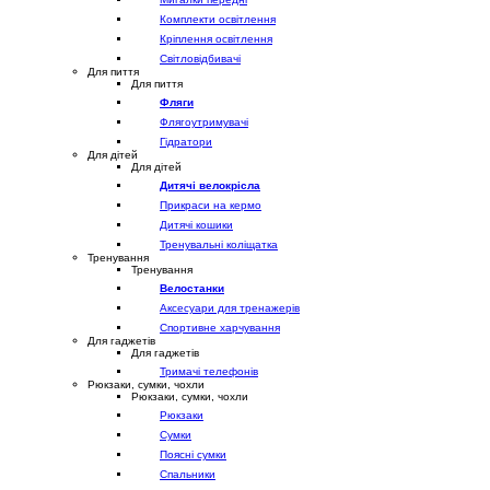
Комплекти освітлення
Кріплення освітлення
Світловідбивачі
Для пиття
Для пиття
Фляги
Флягоутримувачі
Гідратори
Для дітей
Для дітей
Дитячі велокрісла
Прикраси на кермо
Дитячі кошики
Тренувальні коліщатка
Тренування
Тренування
Велостанки
Аксесуари для тренажерів
Спортивне харчування
Для гаджетів
Для гаджетів
Тримачі телефонів
Рюкзаки, сумки, чохли
Рюкзаки, сумки, чохли
Рюкзаки
Сумки
Поясні сумки
Спальники