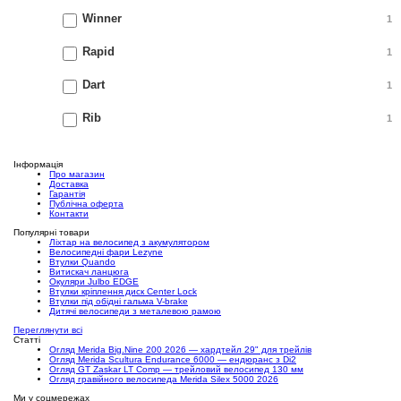
Winner
1
Rapid
1
Dart
1
Rib
1
Інформація
Про магазин
Доставка
Гарантія
Публічна оферта
Контакти
Популярні товари
Ліхтар на велосипед з акумулятором
Велосипедні фари Lezyne
Втулки Quando
Витискач ланцюга
Окуляри Julbo EDGE
Втулки кріплення диск Center Lock
Втулки під обідні гальма V-brake
Дитячі велосипеди з металевою рамою
Переглянути всі
Статті
Огляд Merida Big.Nine 200 2026 — хардтейл 29" для трейлів
Огляд Merida Scultura Endurance 6000 — ендюранс з Di2
Огляд GT Zaskar LT Comp — трейловий велосипед 130 мм
Огляд гравійного велосипеда Merida Silex 5000 2026
Ми у соцмережах