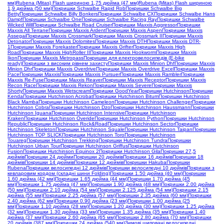
мм)
Rubena (Mitas) Flash шириною 1,75 дюйма (47 мм)
Rubena (Mitas) Flash шириною
1,9 дюйма (50 мм)
Покришки Schwalbe Rapid Rob
Покришки Schwalbe Big
Betty
Покришки Schwalbe Billy Bonkers
Покришки Schwalbe CX
Покришки Schwalbe Hans
Dampf
Покришки Schwalbe One
Покришки Schwalbe Racing Ray
Покришки Schwalbe
Wicked Will
Покришки Schwalbe Road Cruiser
Покришки Maxxis Aggressor
Покришки
Maxxis All Terrane
Покришки Maxxis Ardent
Покришки Maxxis Aspen
Покришки Maxxis
Assegai
Покришки Maxxis Crossmark
Покришки Maxxis Crossmark II
Покришки Maxxis
Detonator
Покришки Maxxis Dolomites
Покришки Maxxis DTH
Покришки Maxxis DTR-
1
Покришки Maxxis Forekaster
Покришки Maxxis Grifter
Покришки Maxxis High
Road
Покришки Maxxis HighRoller II
Покришки Maxxis Hookworm
Покришки Maxxis
Ikon
Покришки Maxxis Metropass
Покришки для електровелосипедів (E-bike
ready)
Покришки з високим рівнем захисту
Покришки Maxxis Minion Dhf
Покришки Maxxis
Minion Dhr
Покришки Maxxis Overdrive
Покришки Maxxis Overdrive Excel
Покришки Maxxis
Pace
Покришки Maxxis
Покришки Maxxis Pursuer
Покришки Maxxis Rambler
Покришки
Maxxis Re-Fuse
Покришки Maxxis Reaver
Покришки Maxxis Receptor
Покришки Maxxis
Recon Race
Покришки Maxxis Rekon
Покришки Maxxis Severe
Покришки Maxxis
Shorty
Покришки Maxxis Wetscream
Покришки GoodYear
Покришки Hutchinson
Покришки
Kenda
Покришки Hutchinson Acrobat
Покришки Hutchinson Bitum
Покришки Hutchinson
Black Mamba
Покришки Hutchinson Cameleon
Покришки Hutchinson Challenger
Покришки
Hutchinson Cobra
Покришки Hutchinson Dzo
Покришки Hutchinson Haussmann
Покришки
Hutchinson Iguana
Покришки Hutchinson Intensive
Покришки Hutchinson
Kraken
Покришки Hutchinson Overide
Покришки Hutchinson Python
Покришки Hutchinson
Republic
Покришки Hutchinson Rock&Road
Покришки Hutchinson Sector
Покришки
Hutchinson Skeleton
Покришки Hutchinson Squale
Покришки Hutchinson Taipan
Покришки
Hutchinson TOP SLICK
Покришки Hutchinson Toro
Покришки Hutchinson
Touareg
Покришки Hutchinson Trekking
Покришки Hutchinson Tundra
Покришки
Hutchinson Urban Tour
Покришки Hutchinson Griffus
Покришки Hutchinson
Fusion
Покришки Hutchinson Equinox 2
Покришки Hutchinson Gila
Покришки 27,5
дюймів
Покришки 24 дюйми
Покришки 20 дюймів
Покришки 16 дюймів
Покришки 18
дюймів
Покришки 14 дюймів
Покришки 12 дюймів
Покришки Hakuba
Покришки
Rubena
Покришки велосипедні 12 дюймів
Покришки велосипедні 10 дюймів
Покришки з
кевларовим кордом (складні шини Folding)
Покришки 1.50 дюйма (40 мм)
Покришки
1.60 дюйма (42 мм)
Покришки 1.65 дюйма (44 мм)
Покришки 1.70 дюйма (45
мм)
Покришки 1.75 дюйма (47 мм)
Покришки 1.90 дюйма (48 мм)
Покришки 2.00 дюйма
(50 мм)
Покришки 2.10 дюйма (54 мм)
Покришки 2.125 дюйма (54 мм)
Покришки 2.15
дюйма (55 мм)
Покришки 2.25 дюйма (57 мм)
Покришки 2.35 дюйма (60 мм)
Покришки
2.40 дюйма (62 мм)
Покришки 0.90 дюйма (23 мм)
Покришки 1.00 дюйма (25
мм)
Покришки 1.10 дюйма (28 мм)
Покришки 1.20 дюйма (30 мм)
Покришки 1.25 дюйма
(32 мм)
Покришки 1.30 дюйма (33 мм)
Покришки 1.35 дюйма (35 мм)
Покришки 1.40
дюйма (37 мм)
Покришки 2.60 дюйма (65 мм)
Покришки 2.80 дюйма (70 мм)
Покришки
20 дюймів (387 мм)
Покришки 24 дюйма (540 мм)
Зимові шиповані велосипедні