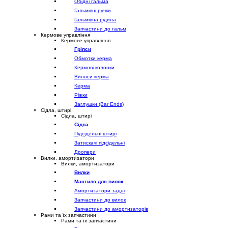
Обідні гальма
Гальмівні ручки
Гальмівна рідина
Запчастини до гальм
Кермове управління
Кермове управління
Гріпси
Обмотки керма
Кермові колонки
Виноси керма
Керма
Ріжки
Заглушки (Bar Ends)
Сідла, штирі
Сідла, штирі
Сідла
Підсідельні штирі
Затискачі підсідельні
Дропери
Вилки, амортизатори
Вилки, амортизатори
Вилки
Мастило для вилок
Амортизатори задні
Запчастини до вилок
Запчастини до амортизаторів
Рами та їх запчастини
Рами та їх запчастини