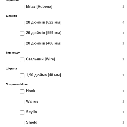
Mitas [Rubena]
1
Діаметр
28 дюймів [622 мм]
4
26 дюймів [559 мм]
1
20 дюймів [406 мм]
1
Тип корду
Стальний [Wire]
1
Ширина
1,90 дюйма [48 мм]
1
Покришки Mitas
Hook
1
Walrus
1
Scylla
1
Shield
1