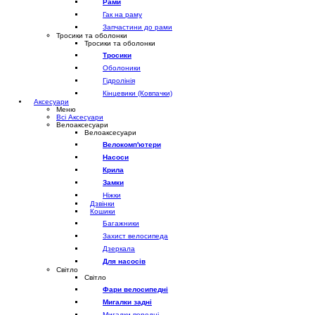
Рами
Гак на раму
Запчастини до рами
Тросики та оболонки
Тросики та оболонки
Тросики
Оболоники
Гідролінія
Кінцевики (Ковпачки)
Аксесуари
Меню
Всі Аксесуари
Велоаксесуари
Велоаксесуари
Велокомп'ютери
Насоси
Крила
Замки
Ніжки
Дзвінки
Кошики
Багажники
Захист велосипеда
Дзеркала
Для насосів
Світло
Світло
Фари велосипедні
Мигалки задні
Мигалки передні