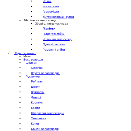
Чохли
Косметички
Гермомішки
Дитячі рюкзаки і сумки
Зберігання велосипеда
Зберігання велосипеда
Підніжки
Підлогові стійки
Чохли на велосипед
Підвісні системи
Ремонтні стійки
Одяг та захист
Меню
Весь велоодяг
Шоломи
Окуляри
Взуття велосипедне
Рукавички
Рейтузи
Шорти
Футболки
Джерсі
Костюми
Кофти
Шкарпетки велосипедні
Утеплення
Кепки
Бахіли велосипедні