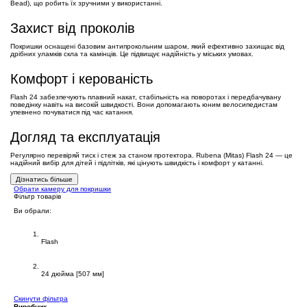
Bead), що робить їх зручними у використанні.
Захист від проколів
Покришки оснащені базовим антипрокольним шаром, який ефективно захищає від
дрібних уламків скла та камінців. Це підвищує надійність у міських умовах.
Комфорт і керованість
Flash 24 забезпечують плавний накат, стабільність на поворотах і передбачувану
поведінку навіть на високій швидкості. Вони допомагають юним велосипедистам
упевнено почуватися під час катання.
Догляд та експлуатація
Регулярно перевіряй тиск і стеж за станом протектора. Rubena (Mitas) Flash 24 — це
надійний вибір для дітей і підлітків, які цінують швидкість і комфорт у катанні.
Дізнатись більше
Обрати камеру для покришки
Фільтр товарів
Ви обрали:
Покришки Mitas
Flash
Діаметр
24 дюйма [507 мм]
Cкинути фільтра
Виробник