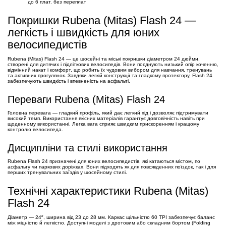
до 6 плат. без переплат
Покришки Rubena (Mitas) Flash 24 —
легкість і швидкість для юних
велосипедистів
Rubena (Mitas) Flash 24 — це шосейні та міські покришки діаметром 24 дюйми,
створені для дитячих і підліткових велосипедів. Вони поєднують низький опір коченню,
відмінний накат і комфорт, що робить їх чудовим вибором для навчання, тренувань
та активних прогулянок. Завдяки легкій конструкції та гладкому протектору, Flash 24
забезпечують швидкість і впевненість на асфальті.
Переваги Rubena (Mitas) Flash 24
Головна перевага — гладкий профіль, який дає легкий хід і дозволяє підтримувати
високий темп. Використання якісних матеріалів гарантує довговічність навіть при
щоденному використанні. Легка вага сприяє швидким прискоренням і кращому
контролю велосипеда.
Дисципліни та стилі використання
Rubena Flash 24 призначені для юних велосипедистів, які катаються містом, по
асфальту чи паркових доріжках. Вони підходять як для повсякденних поїздок, так і для
перших тренувальних заїздів у шосейному стилі.
Технічні характеристики Rubena (Mitas)
Flash 24
Діаметр — 24″, ширина від 23 до 28 мм. Каркас щільністю 60 TPI забезпечує баланс
між міцністю й легкістю. Доступні моделі з дротовим або складним бортом (Folding