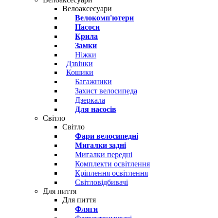
Велоаксесуари
Велокомп'ютери
Насоси
Крила
Замки
Ніжки
Дзвінки
Кошики
Багажники
Захист велосипеда
Дзеркала
Для насосів
Світло
Світло
Фари велосипедні
Мигалки задні
Мигалки передні
Комплекти освітлення
Кріплення освітлення
Світловідбивачі
Для пиття
Для пиття
Фляги