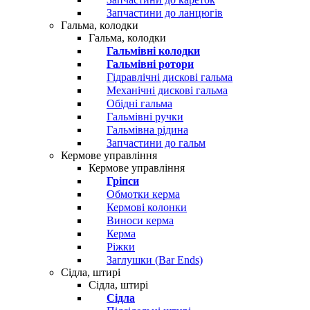
Запчастини до ланцюгів
Гальма, колодки
Гальма, колодки
Гальмівні колодки
Гальмівні ротори
Гідравлічні дискові гальма
Механічні дискові гальма
Обідні гальма
Гальмівні ручки
Гальмівна рідина
Запчастини до гальм
Кермове управління
Кермове управління
Гріпси
Обмотки керма
Кермові колонки
Виноси керма
Керма
Ріжки
Заглушки (Bar Ends)
Сідла, штирі
Сідла, штирі
Сідла