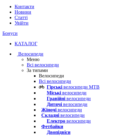
Контакти
Новини
Статті
Увійти
Бонуси
КАТАЛОГ
Велосипеди
Меню
Всі велосипеди
За типами
Велосипеди
Всі велосипеди
Гірські
велосипеди MTB
Міські
велосипеди
Гравійні
велосипеди
Дитячі
велосипеди
Жіночі
велосипеди
Складні
велосипеди
Електро
велосипеди
Фетбайки
Двопідвіси