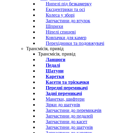
Нипелі під безкамерку
Ексцентрики та осі
Колеса у зборі
Запчастини до втулок
Шприхи
Ніпелі спицеві
Ковпачки для камер
Перехідники та подовжувачі
Трансмісія, привід
Трансмісія, привід
Ланцюги
Педалі
Шатуни
Каретки
Касети та тріскачки
Передні перемикачі
Задні перемикачі
Манетки, шифтери
Зірки до шатунів
Запчастини до перемикачів
Запчастини до педалей
Запчастини до касет
Запчастини до шатунів
Запчастини до кареток