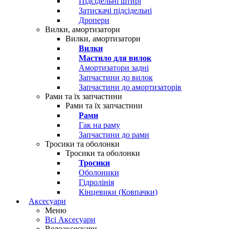
Підсідельні штирі
Затискачі підсідельні
Дропери
Вилки, амортизатори
Вилки, амортизатори
Вилки
Мастило для вилок
Амортизатори задні
Запчастини до вилок
Запчастини до амортизаторів
Рами та їх запчастини
Рами та їх запчастини
Рами
Гак на раму
Запчастини до рами
Тросики та оболонки
Тросики та оболонки
Тросики
Оболоники
Гідролінія
Кінцевики (Ковпачки)
Аксесуари
Меню
Всі Аксесуари
Велоаксесуари