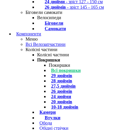
24 дюйми
- зріст 127 - 150 см
26 дюймів
- зріст 145 - 165 см
Біговели самокати
Велосипеди
Біговели
Самокати
Компоненти
Меню
Всі Велозапчастини
Колісні частини
Колісні частини
Покришки
Покиршки
Всі покришки
29 дюймів
28 дюймів
27,5 дюймів
26 дюймів
24 дюйми
20 дюймів
10-18 дюймів
Камери
Втулки
Обода
Обідні стрічки