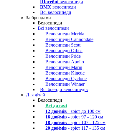
Шосейні
велосипеди
BMX
велосипеди
Всі велосипеди
За брендами
Велосипеди
Всі велосипеди
Велосипеди Merida
Велосипеди Cannondale
Велосипеди Scott
Велосипеди Orbea
Велосипеди Pride
Велосипеди Apollo
Велосипеди Marin
Велосипеди Kinetic
Велосипеди Cyclone
Велосипеди Winner
Всі бренди велосипедів
Для дітей
Велосипеди
Всі дитячі
12 дюймів
- зріст до 100 см
16 дюймів
- зріст 97 - 120 см
18 дюймів
- зріст 107 - 125 см
20 дюймів
- зріст 117 - 135 см