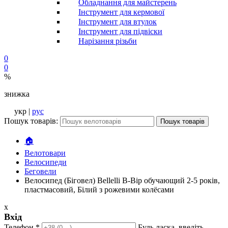
Обладнання для майстерень
Інструмент для кермової
Інструмент для втулок
Інструмент для підвіски
Нарізання різьби
0
0
%
знижка
укр |
рус
Пошук товарів:
Пошук товарів
🏠
Велотовари
Велосипеди
Беговели
Велосипед (Біговел) Bellelli B-Bip обучающий 2-5 років,
пластмасовий, Білий з рожевими колёсами
x
Вхід
Телефон
*
Будь ласка, введіть