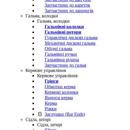
Запчастини до кареток
Запчастини до ланцюгів
Гальма, колодки
Гальма, колодки
Гальмівні колодки
Гальмівні ротори
Гідравлічні дискові гальма
Механічні дискові гальма
Обідні гальма
Гальмівні ручки
Гальмівна рідина
Запчастини до гальм
Кермове управління
Кермове управління
Гріпси
Обмотки керма
Кермові колонки
Виноси керма
Керма
Ріжки
Заглушки (Bar Ends)
Сідла, штирі
Сідла, штирі