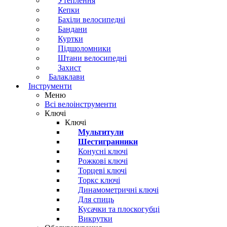
Утеплення
Кепки
Бахіли велосипедні
Бандани
Куртки
Підшоломники
Штани велосипедні
Захист
Балаклави
Інструменти
Меню
Всі велоінструменти
Ключі
Ключі
Мультитули
Шестигранники
Конусні ключі
Рожкові ключі
Торцеві ключі
Торкс ключі
Динамометричні ключі
Для спиць
Кусачки та плоскогубці
Викрутки