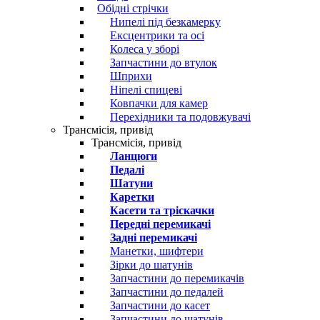
Обідні стрічки
Нипелі під безкамерку
Ексцентрики та осі
Колеса у зборі
Запчастини до втулок
Шприхи
Ніпелі спицеві
Ковпачки для камер
Перехідники та подовжувачі
Трансмісія, привід
Трансмісія, привід
Ланцюги
Педалі
Шатуни
Каретки
Касети та тріскачки
Передні перемикачі
Задні перемикачі
Манетки, шифтери
Зірки до шатунів
Запчастини до перемикачів
Запчастини до педалей
Запчастини до касет
Запчастини до шатунів