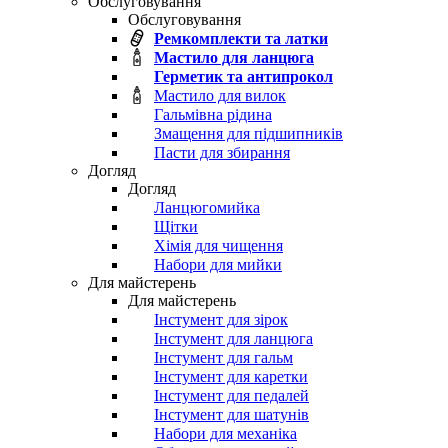
Обслуговування
Обслуговування
Ремкомплекти та латки
Мастило для ланцюга
Герметик та антипрокол
Мастило для вилок
Гальмівна рідина
Змащення для підшипників
Пасти для збирання
Догляд
Догляд
Ланцюгомийка
Щітки
Хімія для чищення
Набори для мийки
Для майстерень
Для майстерень
Інстумент для зірок
Інстумент для ланцюга
Інстумент для гальм
Інстумент для каретки
Інстумент для педалей
Інстумент для шатунів
Набори для механіка