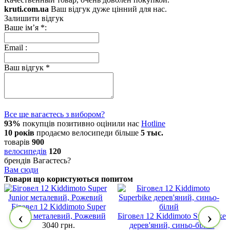
kruti.com.ua
Ваш відгук дуже цінний для нас.
Залишити відгук
Ваше ім’я
*
:
Email
:
Ваш відгук
*
Все ще вагаєтесь з вибором?
93%
покупців позитивно оцінили нас
Hotline
10 років
продаємо
велосипеди
більше
5 тыс.
товарів
900
велосипедів
120
брендів
Вагаєтесь?
Вам сюди
Товари що користуються попитом
Біговел 12 Kiddimoto Super
‹
›
Junior металевий, Рожевий
Біговел 12 Kiddimoto Superbike
3040 грн.
дерев'яний, синьо-білий