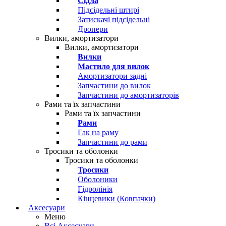
Сідла
Підсідельні штирі
Затискачі підсідельні
Дропери
Вилки, амортизатори
Вилки, амортизатори
Вилки
Мастило для вилок
Амортизатори задні
Запчастини до вилок
Запчастини до амортизаторів
Рами та їх запчастини
Рами та їх запчастини
Рами
Гак на раму
Запчастини до рами
Тросики та оболонки
Тросики та оболонки
Тросики
Оболоники
Гідролінія
Кінцевики (Ковпачки)
Аксесуари
Меню
Всі Аксесуари