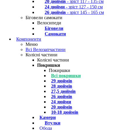
20 дюймів
- зріст 117 - 135 см
24 дюйми
- зріст 127 - 150 см
26 дюймів
- зріст 145 - 165 см
Біговели самокати
Велосипеди
Біговели
Самокати
Компоненти
Меню
Всі Велозапчастини
Колісні частини
Колісні частини
Покришки
Покиршки
Всі покришки
29 дюймів
28 дюймів
27,5 дюймів
26 дюймів
24 дюйми
20 дюймів
10-18 дюймів
Камери
Втулки
Обода