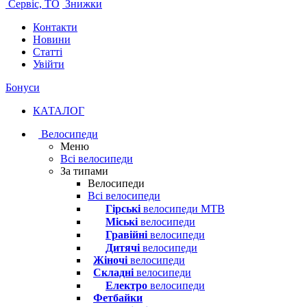
Сервіс, ТО
Знижки
Контакти
Новини
Статті
Увійти
Бонуси
КАТАЛОГ
Велосипеди
Меню
Всі велосипеди
За типами
Велосипеди
Всі велосипеди
Гірські
велосипеди MTB
Міські
велосипеди
Гравійні
велосипеди
Дитячі
велосипеди
Жіночі
велосипеди
Складні
велосипеди
Електро
велосипеди
Фетбайки