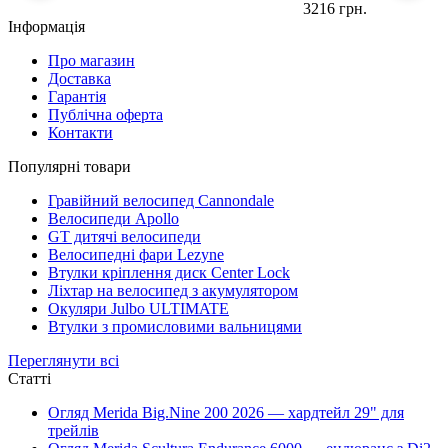
3216 грн.
Інформація
Про магазин
Доставка
Гарантія
Публічна оферта
Контакти
Популярні товари
Гравійний велосипед Cannondale
Велосипеди Apollo
GT дитячі велосипеди
Велосипедні фари Lezyne
Втулки кріплення диск Center Lock
Ліхтар на велосипед з акумулятором
Окуляри Julbo ULTIMATE
Втулки з промисловими вальницями
Переглянути всі
Статті
Огляд Merida Big.Nine 200 2026 — хардтейл 29" для
трейлів