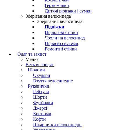
Гермомішки
Дитячі рюкзаки і сумки
Зберігання велосипеда
Зберігання велосипеда
Підніжки
Підлогові стійки
Чохли на велосипед
Підвісні системи
Ремонтні стійки
Одяг та захист
Меню
Весь велоодяг
Шоломи
Окуляри
Взуття велосипедне
Рукавички
Рейтузи
Шорти
Футболки
Джерсі
Костюми
Кофти
Шкарпетки велосипедні