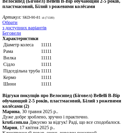
Велосипед (Біговел) Bellelli B-Bip обучающий 2-5 років,
пластмасовий, Білий з рожевими колёсами
Артикул:
SKD-90-81
id:(71580)
Обрати
з доступних варіантів
Беговели
Характеристики
Діаметр колеса
11111
Рама
11111
Вилка
11111
Сідло
11111
Підседільна труба
11111
Кермо
11111
Шини
11111
Відгуки покупців про Велосипед (Біговел) Bellelli B-Bip
обучающий 2-5 років, пластмасовий, Білий з рожевими
колёсами
(2)
Марина
, 30 травня 2025 р..
Дуже добре зроблено, зручно і практично.
kruti.com.ua
Дякуємо за відгук! Раді, що все сподобалося.
Мария
, 17 квітня 2025 р..
Качественный товар, очень доволен покупкой.