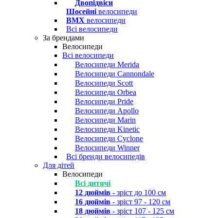
Двопідвіси
Шосейні
велосипеди
BMX
велосипеди
Всі велосипеди
За брендами
Велосипеди
Всі велосипеди
Велосипеди Merida
Велосипеди Cannondale
Велосипеди Scott
Велосипеди Orbea
Велосипеди Pride
Велосипеди Apollo
Велосипеди Marin
Велосипеди Kinetic
Велосипеди Cyclone
Велосипеди Winner
Всі бренди велосипедів
Для дітей
Велосипеди
Всі дитячі
12 дюймів
- зріст до 100 см
16 дюймів
- зріст 97 - 120 см
18 дюймів
- зріст 107 - 125 см