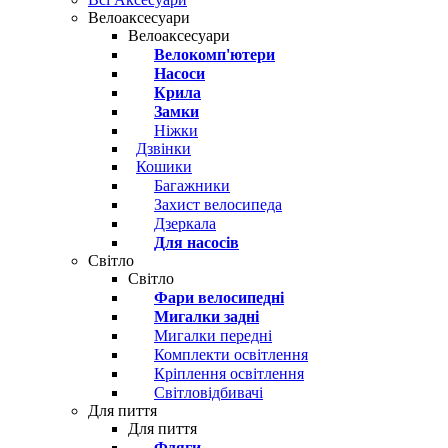
Велоаксесуари
Велоаксесуари
Велокомп'ютери
Насоси
Крила
Замки
Ніжки
Дзвінки
Кошики
Багажники
Захист велосипеда
Дзеркала
Для насосів
Світло
Світло
Фари велосипедні
Мигалки задні
Мигалки передні
Комплекти освітлення
Кріплення освітлення
Світловідбивачі
Для пиття
Для пиття
Фляги