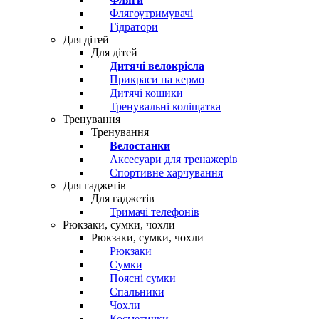
Флягоутримувачі
Гідратори
Для дітей
Для дітей
Дитячі велокрісла
Прикраси на кермо
Дитячі кошики
Тренувальні коліщатка
Тренування
Тренування
Велостанки
Аксесуари для тренажерів
Спортивне харчування
Для гаджетів
Для гаджетів
Тримачі телефонів
Рюкзаки, сумки, чохли
Рюкзаки, сумки, чохли
Рюкзаки
Сумки
Поясні сумки
Спальники
Чохли
Косметички