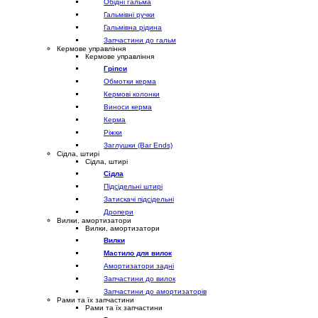
Обідні гальма
Гальмівні ручки
Гальмівна рідина
Запчастини до гальм
Кермове управління
Кермове управління
Гріпси
Обмотки керма
Кермові колонки
Виноси керма
Керма
Ріжки
Заглушки (Bar Ends)
Сідла, штирі
Сідла, штирі
Сідла
Підсідельні штирі
Затискачі підсідельні
Дропери
Вилки, амортизатори
Вилки, амортизатори
Вилки
Мастило для вилок
Амортизатори задні
Запчастини до вилок
Запчастини до амортизаторів
Рами та їх запчастини
Рами та їх запчастини