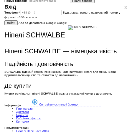
Пошук товарів:
Пошук товарів
x
Вхід
Телефон
*
Будь ласка, введіть правильний номер у
форматі +380ххххххххх
Увійти
Або за допомогою Google
Google
Ніпелі SCHWALBE
Ніпелі SCHWALBE — німецька якість
Надійність і довговічність
SCHWALBE відомий своїми покришками, але випускає і ніпелі для спиць. Вони
відрізняються міцністю та стійкістю до навантажень.
Де купити
Купити оригінальні ніпелі SCHWALBE можна у магазині Крути з доставкою.
Світові велосипедні бренди
Інформація
Про магазин
Доставка
Гарантія
Публічна оферта
Контакти
Популярні товари
Педалі Race Face Atlas