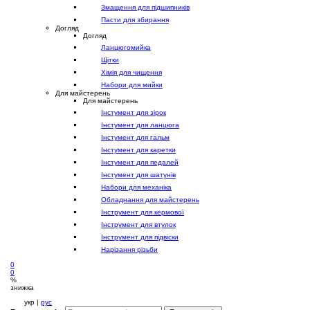
Змащення для підшипників
Пасти для збирання
Догляд
Догляд
Ланцюгомийка
Щітки
Хімія для чищення
Набори для мийки
Для майстерень
Для майстерень
Інстумент для зірок
Інстумент для ланцюга
Інстумент для гальм
Інстумент для каретки
Інстумент для педалей
Інстумент для шатунів
Набори для механіка
Обладнання для майстерень
Інструмент для кермової
Інструмент для втулок
Інструмент для підвіски
Нарізання різьби
0
0
%
знижка
укр |
рус