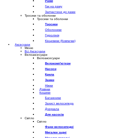
Рами
Гак на раму
Запчастини до рами
Тросики та оболонки
Тросики та оболонки
Тросики
Оболоники
Гідролінія
Кінцевики (Ковпачки)
Аксесуари
Меню
Всі Аксесуари
Велоаксесуари
Велоаксесуари
Велокомп'ютери
Насоси
Крила
Замки
Ніжки
Дзвінки
Кошики
Багажники
Захист велосипеда
Дзеркала
Для насосів
Світло
Світло
Фари велосипедні
Мигалки задні
Мигалки передні