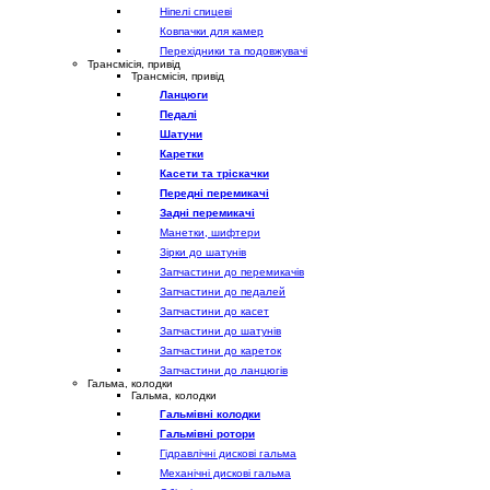
Ніпелі спицеві
Ковпачки для камер
Перехідники та подовжувачі
Трансмісія, привід
Трансмісія, привід
Ланцюги
Педалі
Шатуни
Каретки
Касети та тріскачки
Передні перемикачі
Задні перемикачі
Манетки, шифтери
Зірки до шатунів
Запчастини до перемикачів
Запчастини до педалей
Запчастини до касет
Запчастини до шатунів
Запчастини до кареток
Запчастини до ланцюгів
Гальма, колодки
Гальма, колодки
Гальмівні колодки
Гальмівні ротори
Гідравлічні дискові гальма
Механічні дискові гальма