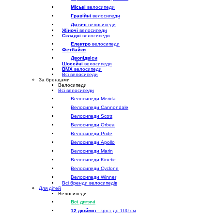
Міські
велосипеди
Гравійні
велосипеди
Дитячі
велосипеди
Жіночі
велосипеди
Складні
велосипеди
Електро
велосипеди
Фетбайки
Двопідвіси
Шосейні
велосипеди
BMX
велосипеди
Всі велосипеди
За брендами
Велосипеди
Всі велосипеди
Велосипеди Merida
Велосипеди Cannondale
Велосипеди Scott
Велосипеди Orbea
Велосипеди Pride
Велосипеди Apollo
Велосипеди Marin
Велосипеди Kinetic
Велосипеди Cyclone
Велосипеди Winner
Всі бренди велосипедів
Для дітей
Велосипеди
Всі дитячі
12 дюймів
- зріст до 100 см