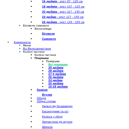
16 дюймів
- зріст 97 - 120 см
18 дюймів
- зріст 107 - 125 см
20 дюймів
- зріст 117 - 135 см
24 дюйми
- зріст 127 - 150 см
26 дюймів
- зріст 145 - 165 см
Біговели самокати
Велосипеди
Біговели
Самокати
Компоненти
Меню
Всі Велозапчастини
Колісні частини
Колісні частини
Покришки
Покиршки
Всі покришки
29 дюймів
28 дюймів
27,5 дюймів
26 дюймів
24 дюйми
20 дюймів
10-18 дюймів
Камери
Втулки
Обода
Обідні стрічки
Нипелі під безкамерку
Ексцентрики та осі
Колеса у зборі
Запчастини до втулок
Шприхи