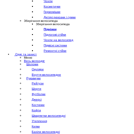
Чохли
Косметички
Гермомішки
Дитячі рюкзаки і сумки
Зберігання велосипеда
Зберігання велосипеда
Підніжки
Підлогові стійки
Чохли на велосипед
Підвісні системи
Ремонтні стійки
Одяг та захист
Меню
Весь велоодяг
Шоломи
Окуляри
Взуття велосипедне
Рукавички
Рейтузи
Шорти
Футболки
Джерсі
Костюми
Кофти
Шкарпетки велосипедні
Утеплення
Кепки
Бахіли велосипедні