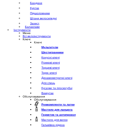
Бандани
Куртки
Підшоломники
Штани велосипедні
Захист
Балаклави
Інструменти
Меню
Всі велоінструменти
Ключі
Ключі
Мультитули
Шестигранники
Конусні ключі
Рожкові ключі
Торцеві ключі
Торкс ключі
Динамометричні ключі
Для спиць
Кусачки та плоскогубці
Викрутки
Обслуговування
Обслуговування
Ремкомплекти та латки
Мастило для ланцюга
Герметик та антипрокол
Мастило для вилок
Гальмівна рідина