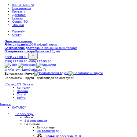
ВЕЛОТОВАРИ
Про магазин
Контакти
Доставка
Новини
Сервіс, ТО
Знижки
Гарантія
Статті
Оплата
частинами
Якість гарантія
100% якісний товар
Безкоштовна доставка
на більш ніж 80% товарів
Повернення товару
Протягом 14 днів
(093) 777 00 80
(096) 777 00 80
(066) 777 00 80
м.Київ, вул.Здолбунівська 7г
Веломагазин Крути
Веломагазин Крути - велосипеди та аксесуари
Сервіс, ТО
Знижки
Контакти
Новини
Статті
Увійти
Бонуси
КАТАЛОГ
Велосипеди
Меню
Всі велосипеди
За типами
Велосипеди
Всі велосипеди
Гірські
велосипеди MTB