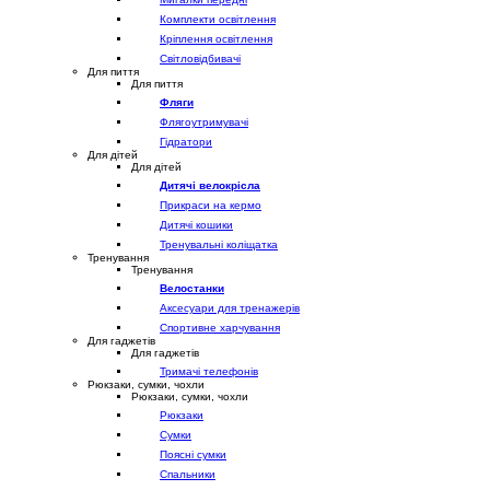
Комплекти освітлення
Кріплення освітлення
Світловідбивачі
Для пиття
Для пиття
Фляги
Флягоутримувачі
Гідратори
Для дітей
Для дітей
Дитячі велокрісла
Прикраси на кермо
Дитячі кошики
Тренувальні коліщатка
Тренування
Тренування
Велостанки
Аксесуари для тренажерів
Спортивне харчування
Для гаджетів
Для гаджетів
Тримачі телефонів
Рюкзаки, сумки, чохли
Рюкзаки, сумки, чохли
Рюкзаки
Сумки
Поясні сумки
Спальники