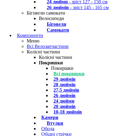
24 дюйми
- зріст 127 - 150 см
26 дюймів
- зріст 145 - 165 см
Біговели самокати
Велосипеди
Біговели
Самокати
Компоненти
Меню
Всі Велозапчастини
Колісні частини
Колісні частини
Покришки
Покиршки
Всі покришки
29 дюймів
28 дюймів
27,5 дюймів
26 дюймів
24 дюйми
20 дюймів
10-18 дюймів
Камери
Втулки
Обода
Обідні стрічки