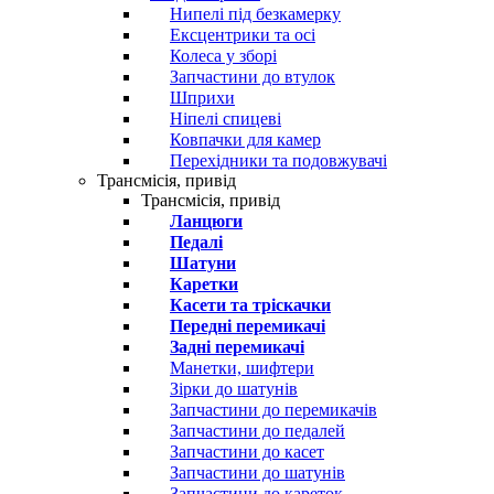
Нипелі під безкамерку
Ексцентрики та осі
Колеса у зборі
Запчастини до втулок
Шприхи
Ніпелі спицеві
Ковпачки для камер
Перехідники та подовжувачі
Трансмісія, привід
Трансмісія, привід
Ланцюги
Педалі
Шатуни
Каретки
Касети та тріскачки
Передні перемикачі
Задні перемикачі
Манетки, шифтери
Зірки до шатунів
Запчастини до перемикачів
Запчастини до педалей
Запчастини до касет
Запчастини до шатунів
Запчастини до кареток