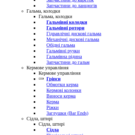
Запчастини до ланцюгів
Гальма, колодки
Гальма, колодки
Гальмівні колодки
Гальмівні ротори
Гідравлічні дискові гальма
Механічні дискові гальма
Обідні гальма
Гальмівні ручки
Гальмівна рідина
Запчастини до гальм
Кермове управління
Кермове управління
Гріпси
Обмотки керма
Кермові колонки
Виноси керма
Керма
Ріжки
Заглушки (Bar Ends)
Сідла, штирі
Сідла, штирі
Сідла