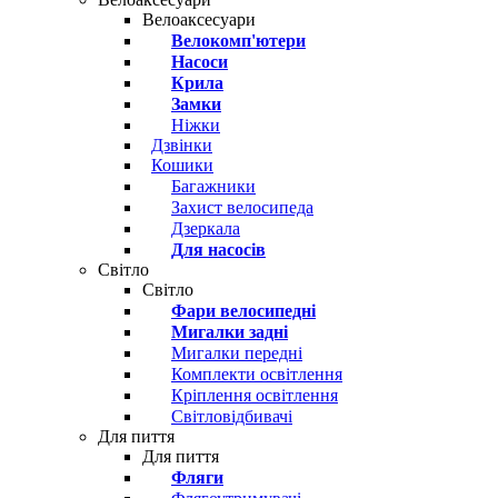
Велоаксесуари
Велокомп'ютери
Насоси
Крила
Замки
Ніжки
Дзвінки
Кошики
Багажники
Захист велосипеда
Дзеркала
Для насосів
Світло
Світло
Фари велосипедні
Мигалки задні
Мигалки передні
Комплекти освітлення
Кріплення освітлення
Світловідбивачі
Для пиття
Для пиття
Фляги