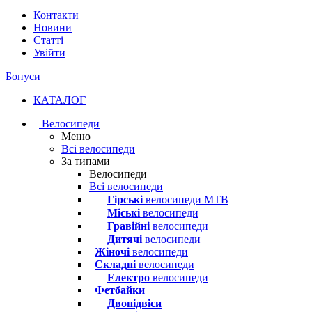
Контакти
Новини
Статті
Увійти
Бонуси
КАТАЛОГ
Велосипеди
Меню
Всі велосипеди
За типами
Велосипеди
Всі велосипеди
Гірські
велосипеди MTB
Міські
велосипеди
Гравійні
велосипеди
Дитячі
велосипеди
Жіночі
велосипеди
Складні
велосипеди
Електро
велосипеди
Фетбайки
Двопідвіси