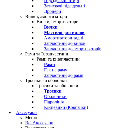
Підсідельні штирі
Затискачі підсідельні
Дропери
Вилки, амортизатори
Вилки, амортизатори
Вилки
Мастило для вилок
Амортизатори задні
Запчастини до вилок
Запчастини до амортизаторів
Рами та їх запчастини
Рами та їх запчастини
Рами
Гак на раму
Запчастини до рами
Тросики та оболонки
Тросики та оболонки
Тросики
Оболоники
Гідролінія
Кінцевики (Ковпачки)
Аксесуари
Меню
Всі Аксесуари
Велоаксесуари