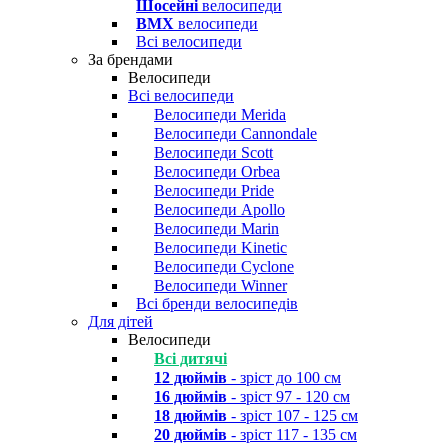
Шосейні
велосипеди
BMX
велосипеди
Всі велосипеди
За брендами
Велосипеди
Всі велосипеди
Велосипеди Merida
Велосипеди Cannondale
Велосипеди Scott
Велосипеди Orbea
Велосипеди Pride
Велосипеди Apollo
Велосипеди Marin
Велосипеди Kinetic
Велосипеди Cyclone
Велосипеди Winner
Всі бренди велосипедів
Для дітей
Велосипеди
Всі дитячі
12 дюймів
- зріст до 100 см
16 дюймів
- зріст 97 - 120 см
18 дюймів
- зріст 107 - 125 см
20 дюймів
- зріст 117 - 135 см