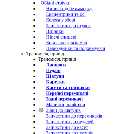
Обідні стрічки
Нипелі під безкамерку
Ексцентрики та осі
Колеса у зборі
Запчастини до втулок
Шприхи
Ніпелі спицеві
Ковпачки для камер
Перехідники та подовжувачі
Трансмісія, привід
Трансмісія, привід
Ланцюги
Педалі
Шатуни
Каретки
Касети та тріскачки
Передні перемикачі
Задні перемикачі
Манетки, шифтери
Зірки до шатунів
Запчастини до перемикачів
Запчастини до педалей
Запчастини до касет
Запчастини до шатунів