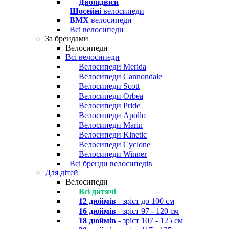
Двопідвіси
Шосейні
велосипеди
BMX
велосипеди
Всі велосипеди
За брендами
Велосипеди
Всі велосипеди
Велосипеди Merida
Велосипеди Cannondale
Велосипеди Scott
Велосипеди Orbea
Велосипеди Pride
Велосипеди Apollo
Велосипеди Marin
Велосипеди Kinetic
Велосипеди Cyclone
Велосипеди Winner
Всі бренди велосипедів
Для дітей
Велосипеди
Всі дитячі
12 дюймів
- зріст до 100 см
16 дюймів
- зріст 97 - 120 см
18 дюймів
- зріст 107 - 125 см