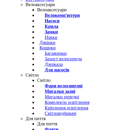
Велоаксесуари
Велоаксесуари
Велокомп'ютери
Насоси
Крила
Замки
Ніжки
Дзвінки
Кошики
Багажники
Захист велосипеда
Дзеркала
Для насосів
Світло
Світло
Фари велосипедні
Мигалки задні
Мигалки передні
Комплекти освітлення
Кріплення освітлення
Світловідбивачі
Для пиття
Для пиття
Фляги