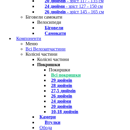
20 дюймів
- зріст 117 - 135 см
24 дюйми
- зріст 127 - 150 см
26 дюймів
- зріст 145 - 165 см
Біговели самокати
Велосипеди
Біговели
Самокати
Компоненти
Меню
Всі Велозапчастини
Колісні частини
Колісні частини
Покришки
Покиршки
Всі покришки
29 дюймів
28 дюймів
27,5 дюймів
26 дюймів
24 дюйми
20 дюймів
10-18 дюймів
Камери
Втулки
Обода