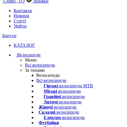
Сервіс, ТО
Знижки
Контакти
Новини
Статті
Увійти
Бонуси
КАТАЛОГ
Велосипеди
Меню
Всі велосипеди
За типами
Велосипеди
Всі велосипеди
Гірські
велосипеди MTB
Міські
велосипеди
Гравійні
велосипеди
Дитячі
велосипеди
Жіночі
велосипеди
Складні
велосипеди
Електро
велосипеди
Фетбайки