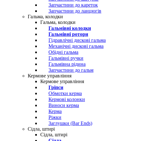
Запчастини до кареток
Запчастини до ланцюгів
Гальма, колодки
Гальма, колодки
Гальмівні колодки
Гальмівні ротори
Гідравлічні дискові гальма
Механічні дискові гальма
Обідні гальма
Гальмівні ручки
Гальмівна рідина
Запчастини до гальм
Кермове управління
Кермове управління
Гріпси
Обмотки керма
Кермові колонки
Виноси керма
Керма
Ріжки
Заглушки (Bar Ends)
Сідла, штирі
Сідла, штирі
Сідла