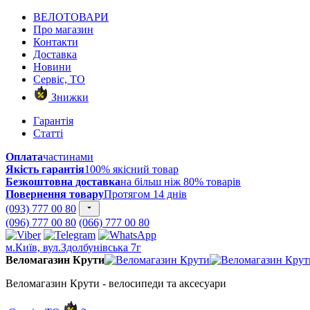
ВЕЛОТОВАРИ
Про магазин
Контакти
Доставка
Новини
Сервіс, ТО
Знижки
Гарантія
Статті
Оплата
частинами
Якість гарантія
100% якісний товар
Безкоштовна доставка
на більш ніж 80% товарів
Повернення товару
Протягом 14 днів
(093) 777 00 80
(096) 777 00 80
(066) 777 00 80
м.Київ, вул.Здолбунівська 7г
Веломагазин Крути
Веломагазин Крути - велосипеди та аксесуари