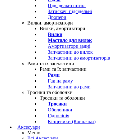
Підсідельні штирі
Затискачі підсідельні
Дропери
Вилки, амортизатори
Вилки, амортизатори
Вилки
Мастило для вилок
Амортизатори задні
Запчастини до вилок
Запчастини до амортизаторів
Рами та їх запчастини
Рами та їх запчастини
Рами
Гак на раму
Запчастини до рами
Тросики та оболонки
Тросики та оболонки
Тросики
Оболоники
Гідролінія
Кінцевики (Ковпачки)
Аксесуари
Меню
Всі Аксесуари