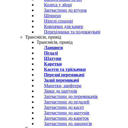
Колеса у зборі
Запчастини до втулок
Шприхи
Ніпелі спицеві
Ковпачки для камер
Перехідники та подовжувачі
Трансмісія, привід
Трансмісія, привід
Ланцюги
Педалі
Шатуни
Каретки
Касети та тріскачки
Передні перемикачі
Задні перемикачі
Манетки, шифтери
Зірки до шатунів
Запчастини до перемикачів
Запчастини до педалей
Запчастини до касет
Запчастини до шатунів
Запчастини до кареток
Запчастини до ланцюгів