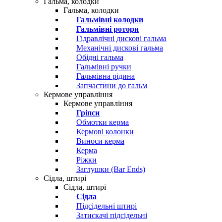
Гальма, колодки
Гальма, колодки
Гальмівні колодки
Гальмівні ротори
Гідравлічні дискові гальма
Механічні дискові гальма
Обідні гальма
Гальмівні ручки
Гальмівна рідина
Запчастини до гальм
Кермове управління
Кермове управління
Гріпси
Обмотки керма
Кермові колонки
Виноси керма
Керма
Ріжки
Заглушки (Bar Ends)
Сідла, штирі
Сідла, штирі
Сідла
Підсідельні штирі
Затискачі підсідельні