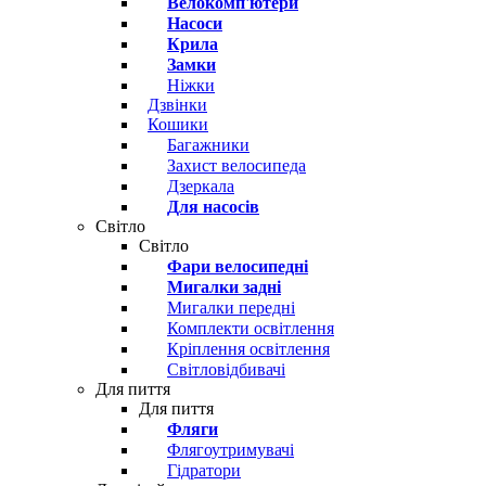
Велокомп'ютери
Насоси
Крила
Замки
Ніжки
Дзвінки
Кошики
Багажники
Захист велосипеда
Дзеркала
Для насосів
Світло
Світло
Фари велосипедні
Мигалки задні
Мигалки передні
Комплекти освітлення
Кріплення освітлення
Світловідбивачі
Для пиття
Для пиття
Фляги
Флягоутримувачі
Гідратори