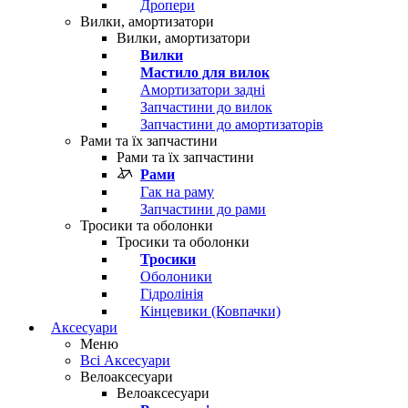
Дропери
Вилки, амортизатори
Вилки, амортизатори
Вилки
Мастило для вилок
Амортизатори задні
Запчастини до вилок
Запчастини до амортизаторів
Рами та їх запчастини
Рами та їх запчастини
Рами
Гак на раму
Запчастини до рами
Тросики та оболонки
Тросики та оболонки
Тросики
Оболоники
Гідролінія
Кінцевики (Ковпачки)
Аксесуари
Меню
Всі Аксесуари
Велоаксесуари
Велоаксесуари