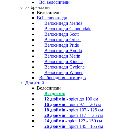
Всі велосипеди
За брендами
Велосипеди
Всі велосипеди
Велосипеди Merida
Велосипеди Cannondale
Велосипеди Scott
Велосипеди Orbea
Велосипеди Pride
Велосипеди Apollo
Велосипеди Marin
Велосипеди Kinetic
Велосипеди Cyclone
Велосипеди Winner
Всі бренди велосипедів
Для дітей
Велосипеди
Всі дитячі
12 дюймів
- зріст до 100 см
16 дюймів
- зріст 97 - 120 см
18 дюймів
- зріст 107 - 125 см
20 дюймів
- зріст 117 - 135 см
24 дюйми
- зріст 127 - 150 см
26 дюймів
- зріст 145 - 165 см