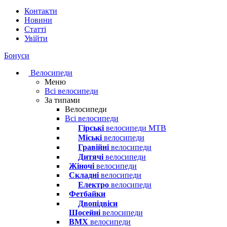
Контакти
Новини
Статті
Увійти
Бонуси
Велосипеди
Меню
Всі велосипеди
За типами
Велосипеди
Всі велосипеди
Гірські
велосипеди MTB
Міські
велосипеди
Гравійні
велосипеди
Дитячі
велосипеди
Жіночі
велосипеди
Складні
велосипеди
Електро
велосипеди
Фетбайки
Двопідвіси
Шосейні
велосипеди
BMX
велосипеди