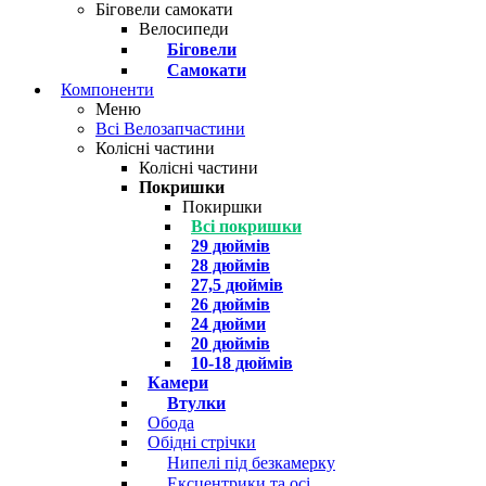
Біговели самокати
Велосипеди
Біговели
Самокати
Компоненти
Меню
Всі Велозапчастини
Колісні частини
Колісні частини
Покришки
Покиршки
Всі покришки
29 дюймів
28 дюймів
27,5 дюймів
26 дюймів
24 дюйми
20 дюймів
10-18 дюймів
Камери
Втулки
Обода
Обідні стрічки
Нипелі під безкамерку
Ексцентрики та осі