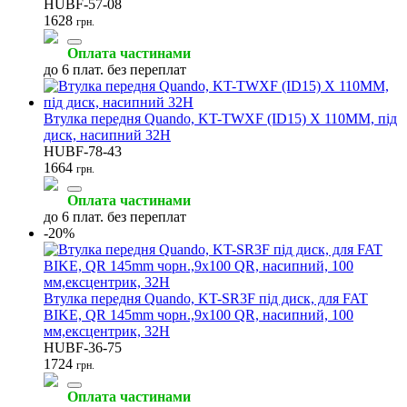
HUBF-57-08
1628
грн.
Оплата частинами
до 6 плат. без переплат
Втулка передня Quando, KT-TWXF (ID15) X 110MM, під
диск, насипний 32H
HUBF-78-43
1664
грн.
Оплата частинами
до 6 плат. без переплат
-20%
Втулка передня Quando, KT-SR3F під диск, для FAT
BIKE, QR 145mm чорн.,9x100 QR, насипний, 100
мм,ексцентрик, 32H
HUBF-36-75
1724
грн.
Оплата частинами