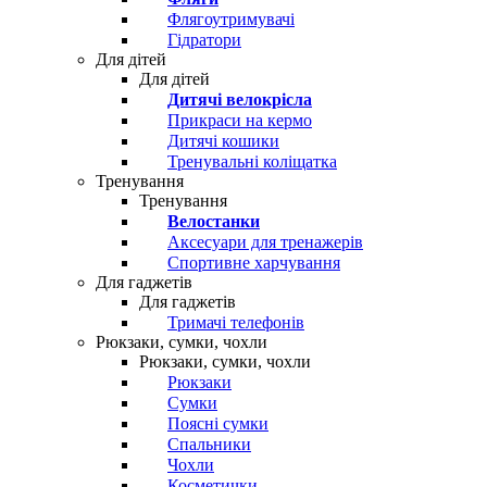
Флягоутримувачі
Гідратори
Для дітей
Для дітей
Дитячі велокрісла
Прикраси на кермо
Дитячі кошики
Тренувальні коліщатка
Тренування
Тренування
Велостанки
Аксесуари для тренажерів
Спортивне харчування
Для гаджетів
Для гаджетів
Тримачі телефонів
Рюкзаки, сумки, чохли
Рюкзаки, сумки, чохли
Рюкзаки
Сумки
Поясні сумки
Спальники
Чохли
Косметички