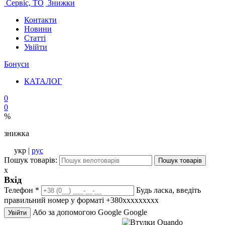
Сервіс, ТО
Знижки
Контакти
Новини
Статті
Увійти
Бонуси
КАТАЛОГ
0
0
%
знижка
укр |
рус
Пошук товарів:
Пошук товарів
x
Вхід
Телефон
*
Будь ласка, введіть
правильний номер у форматі +380ххххххххх
Або за допомогою Google
Google
Увійти