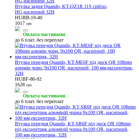
Втулка задня Quando, KT-QZ1R 11S срібло,
HG,насипний 32H
HUBB-19-40
1017
грн.
Оплата частинами
до 6 плат. без переплат
Втулка передня Quando, KT-ME6F під диск QR 108mm
алюмін чорн.,9x100 QR, насипний, 100 мм,ексцентрик,
32H
HUBF-86-92
1628
грн.
Оплата частинами
до 6 плат. без переплат
Втулка передня Quando, KT-SR6F під диск QR 108mm
під ексцентрик алюміній чорна,9x100 QR, насипний,
100 мм,ексцентрик, 32H