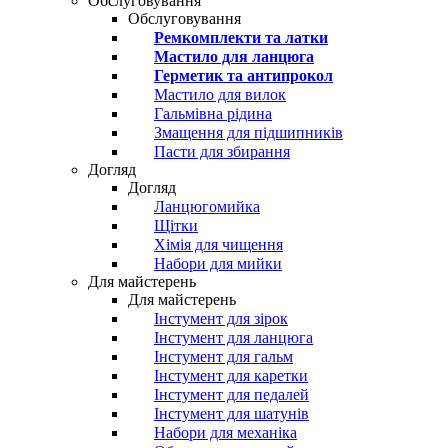
Обслуговування
Обслуговування
Ремкомплекти та латки
Мастило для ланцюга
Герметик та антипрокол
Мастило для вилок
Гальмівна рідина
Змащення для підшипників
Пасти для збирання
Догляд
Догляд
Ланцюгомийка
Щітки
Хімія для чищення
Набори для мийки
Для майстерень
Для майстерень
Інстумент для зірок
Інстумент для ланцюга
Інстумент для гальм
Інстумент для каретки
Інстумент для педалей
Інстумент для шатунів
Набори для механіка