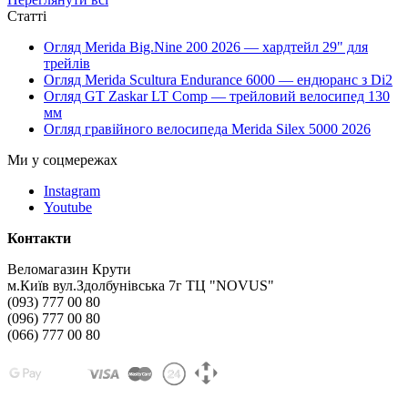
Статті
Огляд Merida Big.Nine 200 2026 — хардтейл 29" для
трейлів
Огляд Merida Scultura Endurance 6000 — ендюранс з Di2
Огляд GT Zaskar LT Comp — трейловий велосипед 130
мм
Огляд гравійного велосипеда Merida Silex 5000 2026
Ми у соцмережах
Instagram
Youtube
Контакти
Веломагазин Крути
м.Київ вул.Здолбунівська 7г ТЦ "NOVUS"
(093) 777 00 80
(096) 777 00 80
(066) 777 00 80