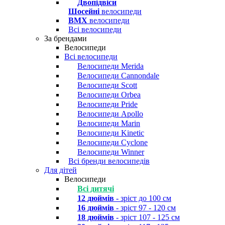
Двопідвіси
Шосейні
велосипеди
BMX
велосипеди
Всі велосипеди
За брендами
Велосипеди
Всі велосипеди
Велосипеди Merida
Велосипеди Cannondale
Велосипеди Scott
Велосипеди Orbea
Велосипеди Pride
Велосипеди Apollo
Велосипеди Marin
Велосипеди Kinetic
Велосипеди Cyclone
Велосипеди Winner
Всі бренди велосипедів
Для дітей
Велосипеди
Всі дитячі
12 дюймів
- зріст до 100 см
16 дюймів
- зріст 97 - 120 см
18 дюймів
- зріст 107 - 125 см