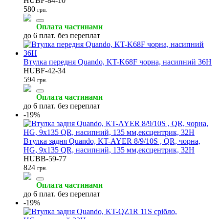
HUBF-84-10
580
грн.
Оплата частинами
до 6 плат. без переплат
Втулка передня Quando, KT-K68F чорна, насипний 36H
HUBF-42-34
594
грн.
Оплата частинами
до 6 плат. без переплат
-19%
Втулка задня Quando, KT-AYER 8/9/10S , QR, чорна,
HG, 9x135 QR, насипний, 135 мм,ексцентрик, 32H
HUBB-59-77
824
грн.
Оплата частинами
до 6 плат. без переплат
-19%