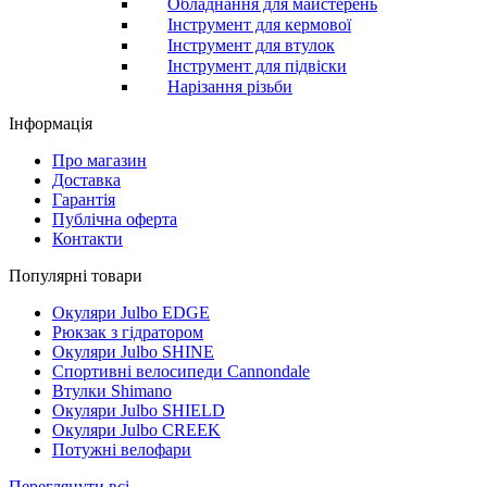
Обладнання для майстерень
Інструмент для кермової
Інструмент для втулок
Інструмент для підвіски
Нарізання різьби
Інформація
Про магазин
Доставка
Гарантія
Публічна оферта
Контакти
Популярні товари
Окуляри Julbo EDGE
Рюкзак з гідратором
Окуляри Julbo SHINE
Спортивні велосипеди Cannondale
Втулки Shimano
Окуляри Julbo SHIELD
Окуляри Julbo CREEK
Потужні велофари
Переглянути всі