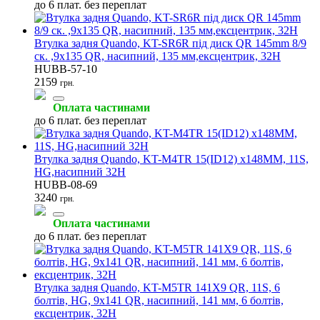
до 6 плат. без переплат
Втулка задня Quando, KT-SR6R під диск QR 145mm 8/9
ск. ,9x135 QR, насипний, 135 мм,ексцентрик, 32H
HUBB-57-10
2159
грн.
Оплата частинами
до 6 плат. без переплат
Втулка задня Quando, KT-M4TR 15(ID12) x148MM, 11S,
HG,насипний 32H
HUBB-08-69
3240
грн.
Оплата частинами
до 6 плат. без переплат
Втулка задня Quando, KT-M5TR 141X9 QR, 11S, 6
болтів, HG, 9x141 QR, насипний, 141 мм, 6 болтів,
ексцентрик, 32H