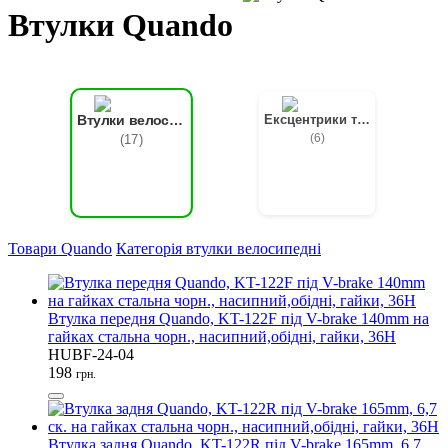
Втулки Quando
Ексцентрики та вісі
Втулки велосипедні
(6)
(17)
Товари Quando
Категорія втулки велосипедні
Втулка передня Quando, KT-122F під V-brake 140mm на
гайках стальна чорн., насипний,обідні, гайки, 36H
HUBF-24-04
198
грн.
Втулка задня Quando, KT-122R під V-brake 165mm, 6,7