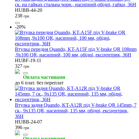
ск. на гайках стальна чорн., насипний,обідні, гайки, 36H
HUBB-44-20
238
грн.
-20%
Втулка передня Quando, KT-A15F під V-brake QR 108mm
,9x100 QR, насипний, 100 мм, обідні, ексцентрик, 36H
HUBF-19-11
327
грн.
Оплата частинами
до 6 плат. без переплат
Втулка задня Quando, KT-A12R під V-brake QR 145mm, 7
ск., 9x135 QR, насипний, 135 мм, обідні, ексцентрик,
36H
HUBB-24-07
396
грн.
Оплата частинами