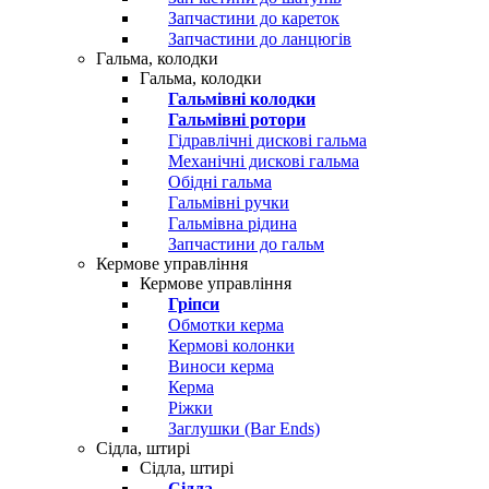
Запчастини до кареток
Запчастини до ланцюгів
Гальма, колодки
Гальма, колодки
Гальмівні колодки
Гальмівні ротори
Гідравлічні дискові гальма
Механічні дискові гальма
Обідні гальма
Гальмівні ручки
Гальмівна рідина
Запчастини до гальм
Кермове управління
Кермове управління
Гріпси
Обмотки керма
Кермові колонки
Виноси керма
Керма
Ріжки
Заглушки (Bar Ends)
Сідла, штирі
Сідла, штирі
Сідла