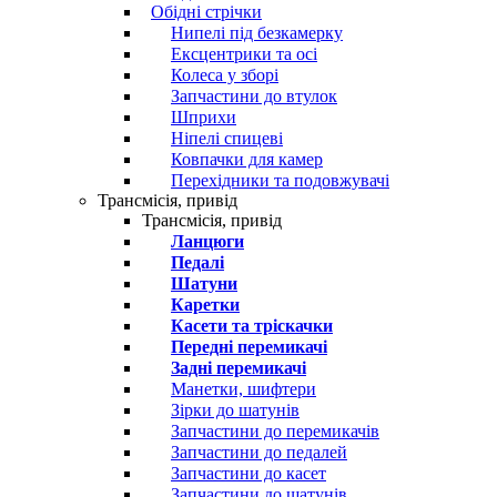
Обідні стрічки
Нипелі під безкамерку
Ексцентрики та осі
Колеса у зборі
Запчастини до втулок
Шприхи
Ніпелі спицеві
Ковпачки для камер
Перехідники та подовжувачі
Трансмісія, привід
Трансмісія, привід
Ланцюги
Педалі
Шатуни
Каретки
Касети та тріскачки
Передні перемикачі
Задні перемикачі
Манетки, шифтери
Зірки до шатунів
Запчастини до перемикачів
Запчастини до педалей
Запчастини до касет
Запчастини до шатунів