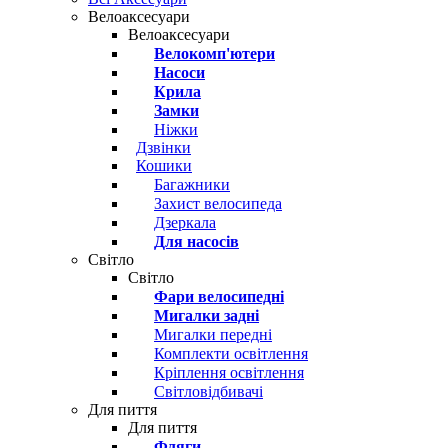
Велоаксесуари
Велоаксесуари
Велокомп'ютери
Насоси
Крила
Замки
Ніжки
Дзвінки
Кошики
Багажники
Захист велосипеда
Дзеркала
Для насосів
Світло
Світло
Фари велосипедні
Мигалки задні
Мигалки передні
Комплекти освітлення
Кріплення освітлення
Світловідбивачі
Для пиття
Для пиття
Фляги