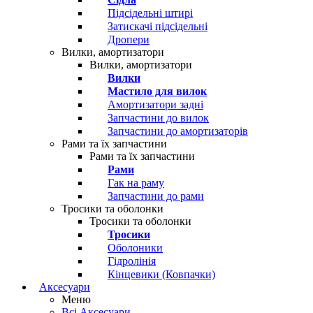
Підсідельні штирі
Затискачі підсідельні
Дропери
Вилки, амортизатори
Вилки, амортизатори
Вилки
Мастило для вилок
Амортизатори задні
Запчастини до вилок
Запчастини до амортизаторів
Рами та їх запчастини
Рами та їх запчастини
Рами
Гак на раму
Запчастини до рами
Тросики та оболонки
Тросики та оболонки
Тросики
Оболоники
Гідролінія
Кінцевики (Ковпачки)
Аксесуари
Меню
Всі Аксесуари