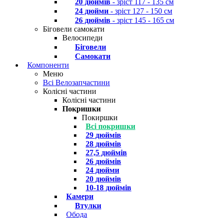
20 дюймів
- зріст 117 - 135 см
24 дюйми
- зріст 127 - 150 см
26 дюймів
- зріст 145 - 165 см
Біговели самокати
Велосипеди
Біговели
Самокати
Компоненти
Меню
Всі Велозапчастини
Колісні частини
Колісні частини
Покришки
Покиршки
Всі покришки
29 дюймів
28 дюймів
27,5 дюймів
26 дюймів
24 дюйми
20 дюймів
10-18 дюймів
Камери
Втулки
Обода