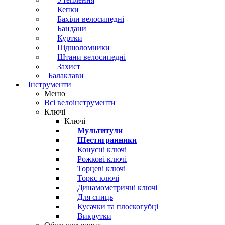
Кепки
Бахіли велосипедні
Бандани
Куртки
Підшоломники
Штани велосипедні
Захист
Балаклави
Інструменти
Меню
Всі велоінструменти
Ключі
Ключі
Мультитули
Шестигранники
Конусні ключі
Рожкові ключі
Торцеві ключі
Торкс ключі
Динамометричні ключі
Для спиць
Кусачки та плоскогубці
Викрутки