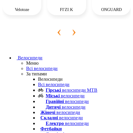
Velotoze
FI'ZI:K
ONGUARD
‹
›
Велосипеди
Меню
Всі велосипеди
За типами
Велосипеди
Всі велосипеди
Гірські
велосипеди MTB
Міські
велосипеди
Гравійні
велосипеди
Дитячі
велосипеди
Жіночі
велосипеди
Складні
велосипеди
Електро
велосипеди
Фетбайки