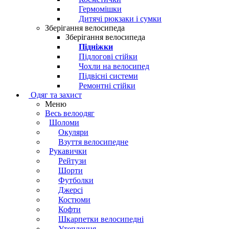
Гермомішки
Дитячі рюкзаки і сумки
Зберігання велосипеда
Зберігання велосипеда
Підніжки
Підлогові стійки
Чохли на велосипед
Підвісні системи
Ремонтні стійки
Одяг та захист
Меню
Весь велоодяг
Шоломи
Окуляри
Взуття велосипедне
Рукавички
Рейтузи
Шорти
Футболки
Джерсі
Костюми
Кофти
Шкарпетки велосипедні
Утеплення