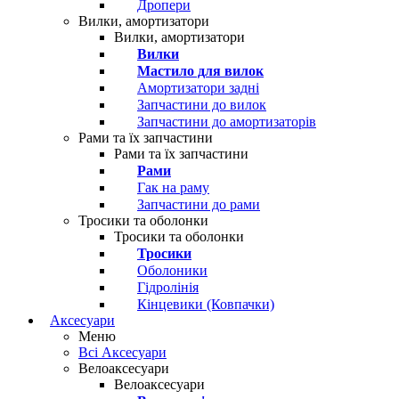
Дропери
Вилки, амортизатори
Вилки, амортизатори
Вилки
Мастило для вилок
Амортизатори задні
Запчастини до вилок
Запчастини до амортизаторів
Рами та їх запчастини
Рами та їх запчастини
Рами
Гак на раму
Запчастини до рами
Тросики та оболонки
Тросики та оболонки
Тросики
Оболоники
Гідролінія
Кінцевики (Ковпачки)
Аксесуари
Меню
Всі Аксесуари
Велоаксесуари
Велоаксесуари