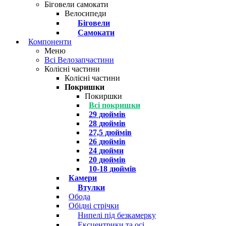
Біговели самокати
Велосипеди
Біговели
Самокати
Компоненти
Меню
Всі Велозапчастини
Колісні частини
Колісні частини
Покришки
Покиршки
Всі покришки
29 дюймів
28 дюймів
27,5 дюймів
26 дюймів
24 дюйми
20 дюймів
10-18 дюймів
Камери
Втулки
Обода
Обідні стрічки
Нипелі під безкамерку
Ексцентрики та осі