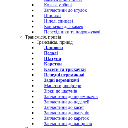
Колеса у зборі
Запчастини до втулок
Шприхи
Ніпелі спицеві
Ковпачки для камер
Перехідники та подовжувачі
Трансмісія, привід
Трансмісія, привід
Ланцюги
Педалі
Шатуни
Каретки
Касети та тріскачки
Передні перемикачі
Задні перемикачі
Манетки, шифтери
Зірки до шатунів
Запчастини до перемикачів
Запчастини до педалей
Запчастини до касет
Запчастини до шатунів
Запчастини до кареток
Запчастини до ланцюгів