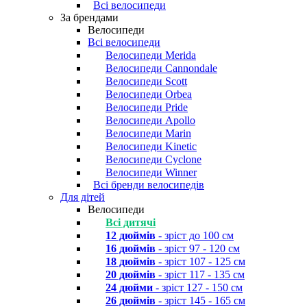
Всі велосипеди
За брендами
Велосипеди
Всі велосипеди
Велосипеди Merida
Велосипеди Cannondale
Велосипеди Scott
Велосипеди Orbea
Велосипеди Pride
Велосипеди Apollo
Велосипеди Marin
Велосипеди Kinetic
Велосипеди Cyclone
Велосипеди Winner
Всі бренди велосипедів
Для дітей
Велосипеди
Всі дитячі
12 дюймів
- зріст до 100 см
16 дюймів
- зріст 97 - 120 см
18 дюймів
- зріст 107 - 125 см
20 дюймів
- зріст 117 - 135 см
24 дюйми
- зріст 127 - 150 см
26 дюймів
- зріст 145 - 165 см