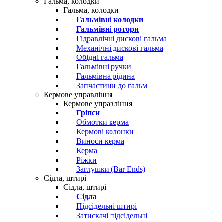
Гальма, колодки
Гальма, колодки
Гальмівні колодки
Гальмівні ротори
Гідравлічні дискові гальма
Механічні дискові гальма
Обідні гальма
Гальмівні ручки
Гальмівна рідина
Запчастини до гальм
Кермове управління
Кермове управління
Гріпси
Обмотки керма
Кермові колонки
Виноси керма
Керма
Ріжки
Заглушки (Bar Ends)
Сідла, штирі
Сідла, штирі
Сідла
Підсідельні штирі
Затискачі підсідельні