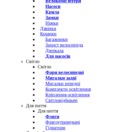
Велокомп'ютери
Насоси
Крила
Замки
Ніжки
Дзвінки
Кошики
Багажники
Захист велосипеда
Дзеркала
Для насосів
Світло
Світло
Фари велосипедні
Мигалки задні
Мигалки передні
Комплекти освітлення
Кріплення освітлення
Світловідбивачі
Для пиття
Для пиття
Фляги
Флягоутримувачі
Гідратори