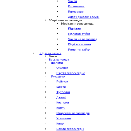
Чохли
Косметички
Гермомішки
Дитячі рюкзаки і сумки
Зберігання велосипеда
Зберігання велосипеда
Підніжки
Підлогові стійки
Чохли на велосипед
Підвісні системи
Ремонтні стійки
Одяг та захист
Меню
Весь велоодяг
Шоломи
Окуляри
Взуття велосипедне
Рукавички
Рейтузи
Шорти
Футболки
Джерсі
Костюми
Кофти
Шкарпетки велосипедні
Утеплення
Кепки
Бахіли велосипедні