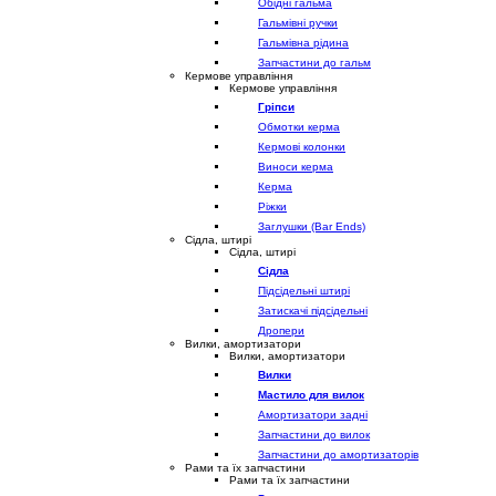
Обідні гальма
Гальмівні ручки
Гальмівна рідина
Запчастини до гальм
Кермове управління
Кермове управління
Гріпси
Обмотки керма
Кермові колонки
Виноси керма
Керма
Ріжки
Заглушки (Bar Ends)
Сідла, штирі
Сідла, штирі
Сідла
Підсідельні штирі
Затискачі підсідельні
Дропери
Вилки, амортизатори
Вилки, амортизатори
Вилки
Мастило для вилок
Амортизатори задні
Запчастини до вилок
Запчастини до амортизаторів
Рами та їх запчастини
Рами та їх запчастини