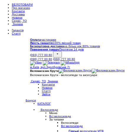
ВЕЛОТОВАРИ
Про магазин
Контакти
Доставка
Новини
Сервіс, ТО
Знижки
Гарантія
Статті
Оплата
частинами
Якість гарантія
100% якісний товар
Безкоштовна доставка
на більш ніж 80% товарів
Повернення товару
Протягом 14 днів
(093) 777 00 80
(096) 777 00 80
(066) 777 00 80
м.Київ, вул.Здолбунівська 7г
Веломагазин Крути
Веломагазин Крути - велосипеди та аксесуари
Сервіс, ТО
Знижки
Контакти
Новини
Статті
Увійти
Бонуси
КАТАЛОГ
Велосипеди
Меню
Всі велосипеди
За типами
Велосипеди
Всі велосипеди
Гірські
велосипеди MTB