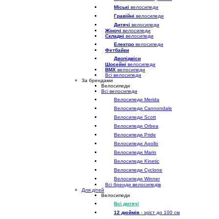
Міські
велосипеди
Гравійні
велосипеди
Дитячі
велосипеди
Жіночі
велосипеди
Складні
велосипеди
Електро
велосипеди
Фетбайки
Двопідвіси
Шосейні
велосипеди
BMX
велосипеди
Всі велосипеди
За брендами
Велосипеди
Всі велосипеди
Велосипеди Merida
Велосипеди Cannondale
Велосипеди Scott
Велосипеди Orbea
Велосипеди Pride
Велосипеди Apollo
Велосипеди Marin
Велосипеди Kinetic
Велосипеди Cyclone
Велосипеди Winner
Всі бренди велосипедів
Для дітей
Велосипеди
Всі дитячі
12 дюймів
- зріст до 100 см