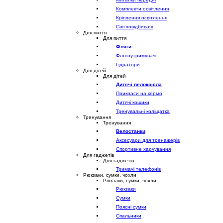
Комплекти освітлення
Кріплення освітлення
Світловідбивачі
Для пиття
Для пиття
Фляги
Флягоутримувачі
Гідратори
Для дітей
Для дітей
Дитячі велокрісла
Прикраси на кермо
Дитячі кошики
Тренувальні коліщатка
Тренування
Тренування
Велостанки
Аксесуари для тренажерів
Спортивне харчування
Для гаджетів
Для гаджетів
Тримачі телефонів
Рюкзаки, сумки, чохли
Рюкзаки, сумки, чохли
Рюкзаки
Сумки
Поясні сумки
Спальники