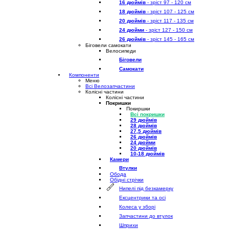
16 дюймів
- зріст 97 - 120 см
18 дюймів
- зріст 107 - 125 см
20 дюймів
- зріст 117 - 135 см
24 дюйми
- зріст 127 - 150 см
26 дюймів
- зріст 145 - 165 см
Біговели самокати
Велосипеди
Біговели
Самокати
Компоненти
Меню
Всі Велозапчастини
Колісні частини
Колісні частини
Покришки
Покиршки
Всі покришки
29 дюймів
28 дюймів
27,5 дюймів
26 дюймів
24 дюйми
20 дюймів
10-18 дюймів
Камери
Втулки
Обода
Обідні стрічки
Нипелі під безкамерку
Ексцентрики та осі
Колеса у зборі
Запчастини до втулок
Шприхи