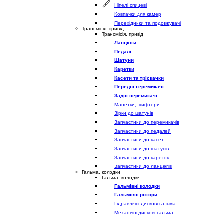
Ніпелі спицеві
Ковпачки для камер
Перехідники та подовжувачі
Трансмісія, привід
Трансмісія, привід
Ланцюги
Педалі
Шатуни
Каретки
Касети та тріскачки
Передні перемикачі
Задні перемикачі
Манетки, шифтери
Зірки до шатунів
Запчастини до перемикачів
Запчастини до педалей
Запчастини до касет
Запчастини до шатунів
Запчастини до кареток
Запчастини до ланцюгів
Гальма, колодки
Гальма, колодки
Гальмівні колодки
Гальмівні ротори
Гідравлічні дискові гальма
Механічні дискові гальма