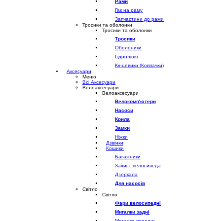
Рами
Гак на раму
Запчастини до рами
Тросики та оболонки
Тросики та оболонки
Тросики
Оболоники
Гідролінія
Кінцевики (Ковпачки)
Аксесуари
Меню
Всі Аксесуари
Велоаксесуари
Велоаксесуари
Велокомп'ютери
Насоси
Крила
Замки
Ніжки
Дзвінки
Кошики
Багажники
Захист велосипеда
Дзеркала
Для насосів
Світло
Світло
Фари велосипедні
Мигалки задні
Мигалки передні