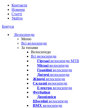
Контакти
Новини
Статті
Увійти
Бонуси
Велосипеди
Меню
Всі велосипеди
За типами
Велосипеди
Всі велосипеди
Гірські
велосипеди MTB
Міські
велосипеди
Гравійні
велосипеди
Дитячі
велосипеди
Жіночі
велосипеди
Складні
велосипеди
Електро
велосипеди
Фетбайки
Двопідвіси
Шосейні
велосипеди
BMX
велосипеди