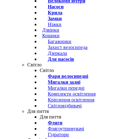
Велокомп'ютери
Насоси
Крила
Замки
Ніжки
Дзвінки
Кошики
Багажники
Захист велосипеда
Дзеркала
Для насосів
Світло
Світло
Фари велосипедні
Мигалки задні
Мигалки передні
Комплекти освітлення
Кріплення освітлення
Світловідбивачі
Для пиття
Для пиття
Фляги
Флягоутримувачі
Гідратори