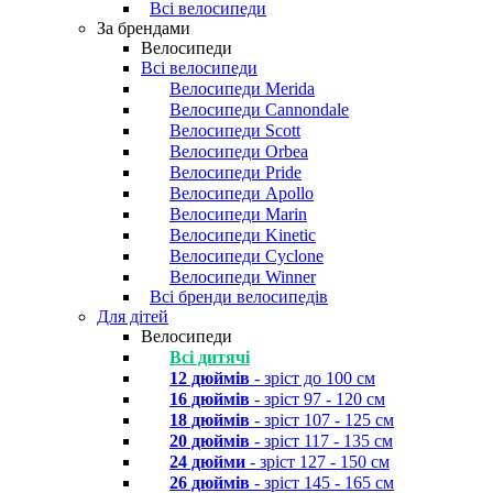
Всі велосипеди
За брендами
Велосипеди
Всі велосипеди
Велосипеди Merida
Велосипеди Cannondale
Велосипеди Scott
Велосипеди Orbea
Велосипеди Pride
Велосипеди Apollo
Велосипеди Marin
Велосипеди Kinetic
Велосипеди Cyclone
Велосипеди Winner
Всі бренди велосипедів
Для дітей
Велосипеди
Всі дитячі
12 дюймів
- зріст до 100 см
16 дюймів
- зріст 97 - 120 см
18 дюймів
- зріст 107 - 125 см
20 дюймів
- зріст 117 - 135 см
24 дюйми
- зріст 127 - 150 см
26 дюймів
- зріст 145 - 165 см