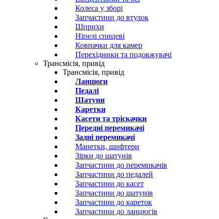
Колеса у зборі
Запчастини до втулок
Шприхи
Ніпелі спицеві
Ковпачки для камер
Перехідники та подовжувачі
Трансмісія, привід
Трансмісія, привід
Ланцюги
Педалі
Шатуни
Каретки
Касети та тріскачки
Передні перемикачі
Задні перемикачі
Манетки, шифтери
Зірки до шатунів
Запчастини до перемикачів
Запчастини до педалей
Запчастини до касет
Запчастини до шатунів
Запчастини до кареток
Запчастини до ланцюгів