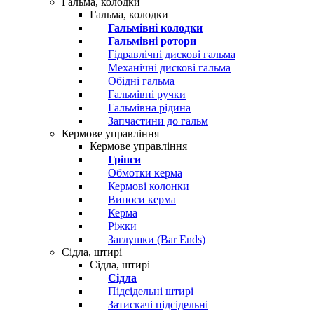
Гальма, колодки
Гальма, колодки
Гальмівні колодки
Гальмівні ротори
Гідравлічні дискові гальма
Механічні дискові гальма
Обідні гальма
Гальмівні ручки
Гальмівна рідина
Запчастини до гальм
Кермове управління
Кермове управління
Гріпси
Обмотки керма
Кермові колонки
Виноси керма
Керма
Ріжки
Заглушки (Bar Ends)
Сідла, штирі
Сідла, штирі
Сідла
Підсідельні штирі
Затискачі підсідельні