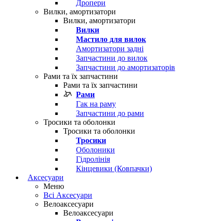
Дропери
Вилки, амортизатори
Вилки, амортизатори
Вилки
Мастило для вилок
Амортизатори задні
Запчастини до вилок
Запчастини до амортизаторів
Рами та їх запчастини
Рами та їх запчастини
Рами
Гак на раму
Запчастини до рами
Тросики та оболонки
Тросики та оболонки
Тросики
Оболоники
Гідролінія
Кінцевики (Ковпачки)
Аксесуари
Меню
Всі Аксесуари
Велоаксесуари
Велоаксесуари