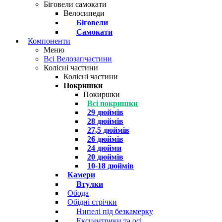
Біговели самокати
Велосипеди
Біговели
Самокати
Компоненти
Меню
Всі Велозапчастини
Колісні частини
Колісні частини
Покришки
Покиршки
Всі покришки
29 дюймів
28 дюймів
27,5 дюймів
26 дюймів
24 дюйми
20 дюймів
10-18 дюймів
Камери
Втулки
Обода
Обідні стрічки
Нипелі під безкамерку
Ексцентрики та осі