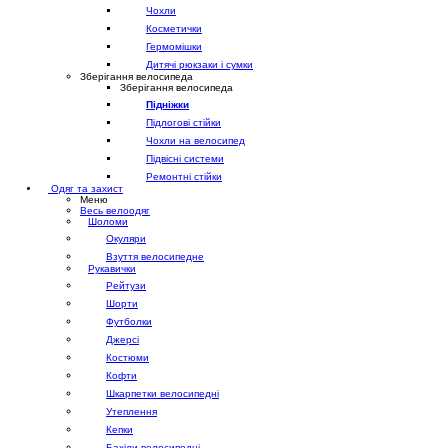
Чохли
Косметички
Гермомішки
Дитячі рюкзаки і сумки
Зберігання велосипеда
Зберігання велосипеда
Підніжки
Підлогові стійки
Чохли на велосипед
Підвісні системи
Ремонтні стійки
Одяг та захист
Меню
Весь велоодяг
Шоломи
Окуляри
Взуття велосипедне
Рукавички
Рейтузи
Шорти
Футболки
Джерсі
Костюми
Кофти
Шкарпетки велосипедні
Утеплення
Кепки
Бахіли велосипедні