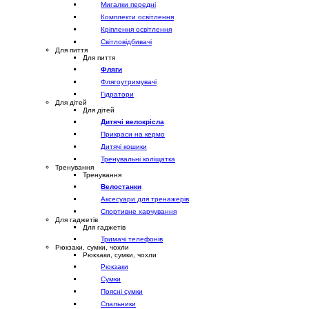
Мигалки передні
Комплекти освітлення
Кріплення освітлення
Світловідбивачі
Для пиття
Для пиття
Фляги
Флягоутримувачі
Гідратори
Для дітей
Для дітей
Дитячі велокрісла
Прикраси на кермо
Дитячі кошики
Тренувальні коліщатка
Тренування
Тренування
Велостанки
Аксесуари для тренажерів
Спортивне харчування
Для гаджетів
Для гаджетів
Тримачі телефонів
Рюкзаки, сумки, чохли
Рюкзаки, сумки, чохли
Рюкзаки
Сумки
Поясні сумки
Спальники