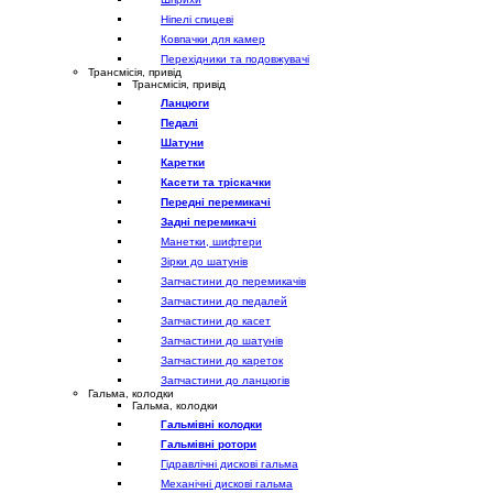
Ніпелі спицеві
Ковпачки для камер
Перехідники та подовжувачі
Трансмісія, привід
Трансмісія, привід
Ланцюги
Педалі
Шатуни
Каретки
Касети та тріскачки
Передні перемикачі
Задні перемикачі
Манетки, шифтери
Зірки до шатунів
Запчастини до перемикачів
Запчастини до педалей
Запчастини до касет
Запчастини до шатунів
Запчастини до кареток
Запчастини до ланцюгів
Гальма, колодки
Гальма, колодки
Гальмівні колодки
Гальмівні ротори
Гідравлічні дискові гальма
Механічні дискові гальма