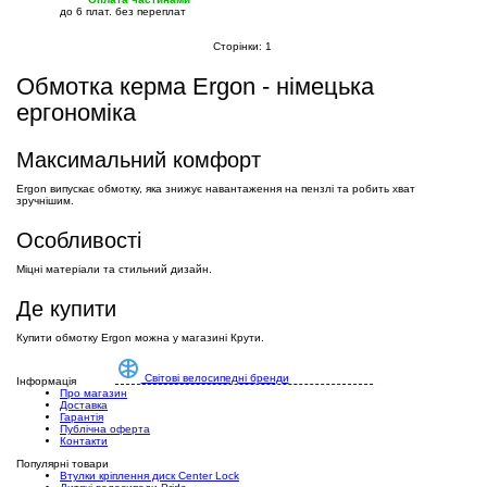
до 6 плат. без переплат
Сторінки:
1
Обмотка керма Ergon - німецька
ергономіка
Максимальний комфорт
Ergon випускає обмотку, яка знижує навантаження на пензлі та робить хват
зручнішим.
Особливості
Міцні матеріали та стильний дизайн.
Де купити
Купити обмотку Ergon можна у магазині Крути.
Світові велосипедні бренди
Інформація
Про магазин
Доставка
Гарантія
Публічна оферта
Контакти
Популярні товари
Втулки кріплення диск Center Lock