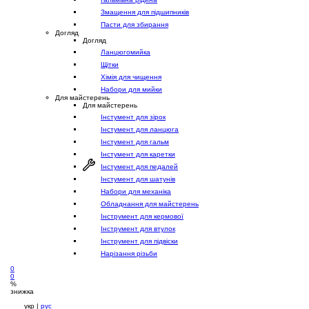
Змащення для підшипників
Пасти для збирання
Догляд
Догляд
Ланцюгомийка
Щітки
Хімія для чищення
Набори для мийки
Для майстерень
Для майстерень
Інстумент для зірок
Інстумент для ланцюга
Інстумент для гальм
Інстумент для каретки
Інстумент для педалей
Інстумент для шатунів
Набори для механіка
Обладнання для майстерень
Інструмент для кермової
Інструмент для втулок
Інструмент для підвіски
Нарізання різьби
0
0
%
знижка
укр |
рус