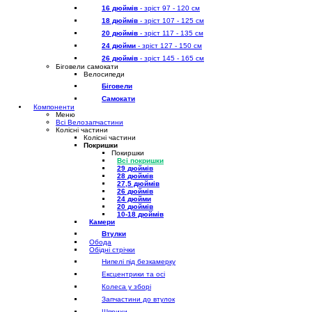
16 дюймів
- зріст 97 - 120 см
18 дюймів
- зріст 107 - 125 см
20 дюймів
- зріст 117 - 135 см
24 дюйми
- зріст 127 - 150 см
26 дюймів
- зріст 145 - 165 см
Біговели самокати
Велосипеди
Біговели
Самокати
Компоненти
Меню
Всі Велозапчастини
Колісні частини
Колісні частини
Покришки
Покиршки
Всі покришки
29 дюймів
28 дюймів
27,5 дюймів
26 дюймів
24 дюйми
20 дюймів
10-18 дюймів
Камери
Втулки
Обода
Обідні стрічки
Нипелі під безкамерку
Ексцентрики та осі
Колеса у зборі
Запчастини до втулок
Шприхи