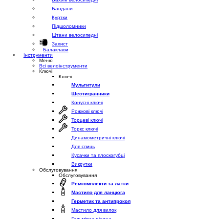
Бандани
Куртки
Підшоломники
Штани велосипедні
Захист
Балаклави
Інструменти
Меню
Всі велоінструменти
Ключі
Ключі
Мультитули
Шестигранники
Конусні ключі
Рожкові ключі
Торцеві ключі
Торкс ключі
Динамометричні ключі
Для спиць
Кусачки та плоскогубці
Викрутки
Обслуговування
Обслуговування
Ремкомплекти та латки
Мастило для ланцюга
Герметик та антипрокол
Мастило для вилок
Гальмівна рідина