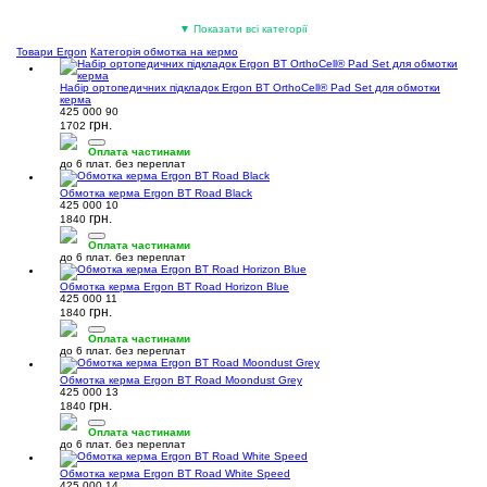
Сумки велосипедні
Інструмент для педалей
Велосипедні рукавички
▼ Показати всі категорії
(6)
(4)
(3)
Товари Ergon
Категорія обмотка на кермо
Набір ортопедичних підкладок Ergon BT OrthoCell® Pad Set для обмотки
керма
425 000 90
грн.
1702
Оплата частинами
до 6 плат. без переплат
Гідратори
Педалі велосипедні
Чохли на велосипед
(2)
(2)
(2)
Обмотка керма Ergon BT Road Black
425 000 10
грн.
1840
Оплата частинами
до 6 плат. без переплат
Обмотка керма Ergon BT Road Horizon Blue
425 000 11
грн.
1840
Захист велосипеда
Чохли
(1)
(1)
Оплата частинами
до 6 плат. без переплат
Обмотка керма Ergon BT Road Moondust Grey
425 000 13
грн.
1840
Оплата частинами
до 6 плат. без переплат
Обмотка керма Ergon BT Road White Speed
425 000 14