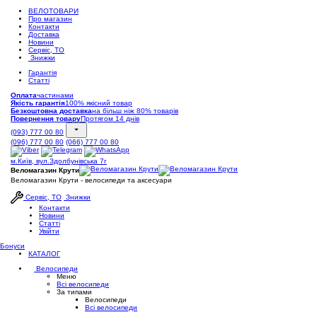
ВЕЛОТОВАРИ
Про магазин
Контакти
Доставка
Новини
Сервіс, ТО
Знижки
Гарантія
Статті
Оплата
частинами
Якість гарантія
100% якісний товар
Безкоштовна доставка
на більш ніж 80% товарів
Повернення товару
Протягом 14 днів
(093) 777 00 80
(096) 777 00 80
(066) 777 00 80
м.Київ, вул.Здолбунівська 7г
Веломагазин Крути
Веломагазин Крути - велосипеди та аксесуари
Сервіс, ТО
Знижки
Контакти
Новини
Статті
Увійти
Бонуси
КАТАЛОГ
Велосипеди
Меню
Всі велосипеди
За типами
Велосипеди
Всі велосипеди