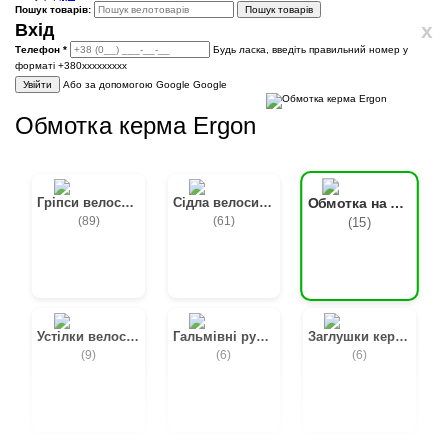
Пошук товарів:
Пошук товарів
x
Вхід
Телефон
*
Будь ласка, введіть правильний номер у
форматі +380ххххххххх
Увійти
Або за допомогою Google
Google
Обмотка керма Ergon
Гріпси велосипедні
Сідла велосипедні
Обмотка на кермо
(89)
(61)
(15)
Устілки велосипедні
Гальмівні ручки
Заглушки керма, Баренди
(9)
(6)
(6)