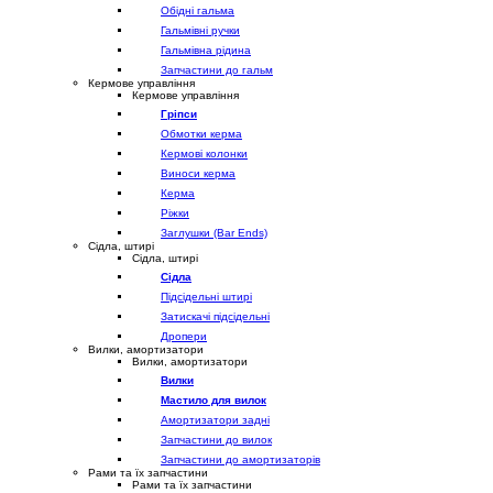
Обідні гальма
Гальмівні ручки
Гальмівна рідина
Запчастини до гальм
Кермове управління
Кермове управління
Гріпси
Обмотки керма
Кермові колонки
Виноси керма
Керма
Ріжки
Заглушки (Bar Ends)
Сідла, штирі
Сідла, штирі
Сідла
Підсідельні штирі
Затискачі підсідельні
Дропери
Вилки, амортизатори
Вилки, амортизатори
Вилки
Мастило для вилок
Амортизатори задні
Запчастини до вилок
Запчастини до амортизаторів
Рами та їх запчастини
Рами та їх запчастини