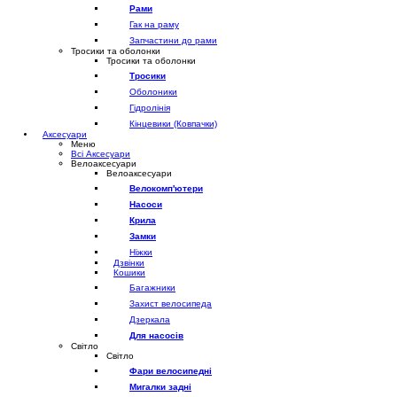
Рами
Гак на раму
Запчастини до рами
Тросики та оболонки
Тросики та оболонки
Тросики
Оболоники
Гідролінія
Кінцевики (Ковпачки)
Аксесуари
Меню
Всі Аксесуари
Велоаксесуари
Велоаксесуари
Велокомп'ютери
Насоси
Крила
Замки
Ніжки
Дзвінки
Кошики
Багажники
Захист велосипеда
Дзеркала
Для насосів
Світло
Світло
Фари велосипедні
Мигалки задні