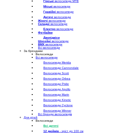
Гірські
велосипеди MTB
Міські
велосипеди
Гравійні
велосипеди
Дитячі
велосипеди
Жіночі
велосипеди
Складні
велосипеди
Електро
велосипеди
Фетбайки
Двопідвіси
Шосейні
велосипеди
BMX
велосипеди
Всі велосипеди
За брендами
Велосипеди
Всі велосипеди
Велосипеди Merida
Велосипеди Cannondale
Велосипеди Scott
Велосипеди Orbea
Велосипеди Pride
Велосипеди Apollo
Велосипеди Marin
Велосипеди Kinetic
Велосипеди Cyclone
Велосипеди Winner
Всі бренди велосипедів
Для дітей
Велосипеди
Всі дитячі
12 дюймів
- зріст до 100 см