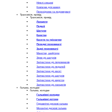
Ніпелі спицеві
Ковпачки для камер
Перехідники та подовжувачі
Трансмісія, привід
Трансмісія, привід
Ланцюги
Педалі
Шатуни
Каретки
Касети та тріскачки
Передні перемикачі
Задні перемикачі
Манетки, шифтери
Зірки до шатунів
Запчастини до перемикачів
Запчастини до педалей
Запчастини до касет
Запчастини до шатунів
Запчастини до кареток
Запчастини до ланцюгів
Гальма, колодки
Гальма, колодки
Гальмівні колодки
Гальмівні ротори
Гідравлічні дискові гальма
Механічні дискові гальма