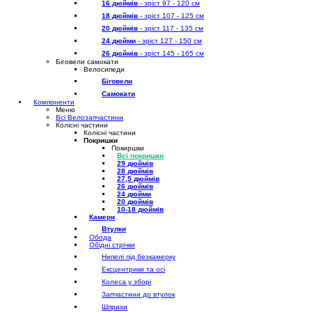
16 дюймів
- зріст 97 - 120 см
18 дюймів
- зріст 107 - 125 см
20 дюймів
- зріст 117 - 135 см
24 дюйми
- зріст 127 - 150 см
26 дюймів
- зріст 145 - 165 см
Біговели самокати
Велосипеди
Біговели
Самокати
Компоненти
Меню
Всі Велозапчастини
Колісні частини
Колісні частини
Покришки
Покиршки
Всі покришки
29 дюймів
28 дюймів
27,5 дюймів
26 дюймів
24 дюйми
20 дюймів
10-18 дюймів
Камери
Втулки
Обода
Обідні стрічки
Нипелі під безкамерку
Ексцентрики та осі
Колеса у зборі
Запчастини до втулок
Шприхи