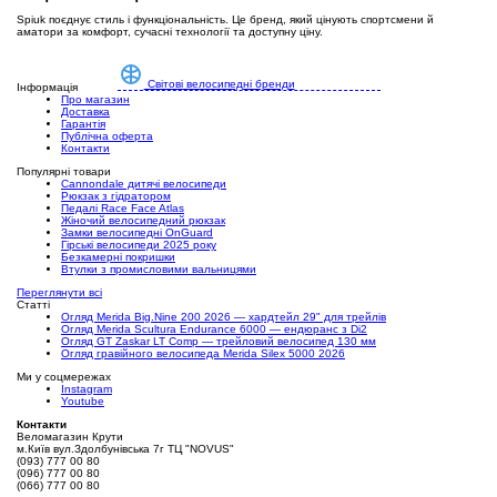
Spiuk поєднує стиль і функціональність. Це бренд, який цінують спортсмени й
аматори за комфорт, сучасні технології та доступну ціну.
Світові велосипедні бренди
Інформація
Про магазин
Доставка
Гарантія
Публічна оферта
Контакти
Популярні товари
Cannondale дитячі велосипеди
Рюкзак з гідратором
Педалі Race Face Atlas
Жіночий велосипедний рюкзак
Замки велосипедні OnGuard
Гірські велосипеди 2025 року
Безкамерні покришки
Втулки з промисловими вальницями
Переглянути всі
Статті
Огляд Merida Big.Nine 200 2026 — хардтейл 29" для трейлів
Огляд Merida Scultura Endurance 6000 — ендюранс з Di2
Огляд GT Zaskar LT Comp — трейловий велосипед 130 мм
Огляд гравійного велосипеда Merida Silex 5000 2026
Ми у соцмережах
Instagram
Youtube
Контакти
Веломагазин Крути
м.Київ вул.Здолбунівська 7г ТЦ "NOVUS"
(093) 777 00 80
(096) 777 00 80
(066) 777 00 80