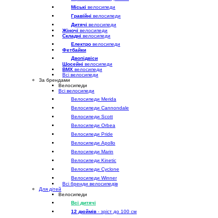
Міські
велосипеди
Гравійні
велосипеди
Дитячі
велосипеди
Жіночі
велосипеди
Складні
велосипеди
Електро
велосипеди
Фетбайки
Двопідвіси
Шосейні
велосипеди
BMX
велосипеди
Всі велосипеди
За брендами
Велосипеди
Всі велосипеди
Велосипеди Merida
Велосипеди Cannondale
Велосипеди Scott
Велосипеди Orbea
Велосипеди Pride
Велосипеди Apollo
Велосипеди Marin
Велосипеди Kinetic
Велосипеди Cyclone
Велосипеди Winner
Всі бренди велосипедів
Для дітей
Велосипеди
Всі дитячі
12 дюймів
- зріст до 100 см