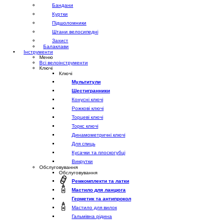
Бандани
Куртки
Підшоломники
Штани велосипедні
Захист
Балаклави
Інструменти
Меню
Всі велоінструменти
Ключі
Ключі
Мультитули
Шестигранники
Конусні ключі
Рожкові ключі
Торцеві ключі
Торкс ключі
Динамометричні ключі
Для спиць
Кусачки та плоскогубці
Викрутки
Обслуговування
Обслуговування
Ремкомплекти та латки
Мастило для ланцюга
Герметик та антипрокол
Мастило для вилок
Гальмівна рідина