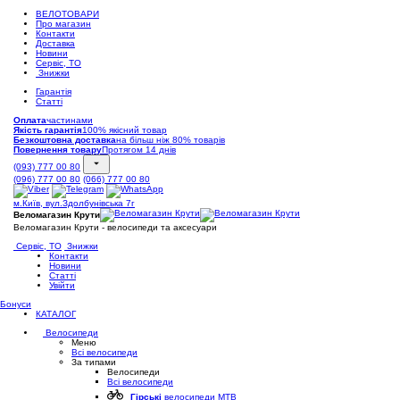
ВЕЛОТОВАРИ
Про магазин
Контакти
Доставка
Новини
Сервіс, ТО
Знижки
Гарантія
Статті
Оплата
частинами
Якість гарантія
100% якісний товар
Безкоштовна доставка
на більш ніж 80% товарів
Повернення товару
Протягом 14 днів
(093) 777 00 80
(096) 777 00 80
(066) 777 00 80
м.Київ, вул.Здолбунівська 7г
Веломагазин Крути
Веломагазин Крути - велосипеди та аксесуари
Сервіс, ТО
Знижки
Контакти
Новини
Статті
Увійти
Бонуси
КАТАЛОГ
Велосипеди
Меню
Всі велосипеди
За типами
Велосипеди
Всі велосипеди
Гірські
велосипеди MTB