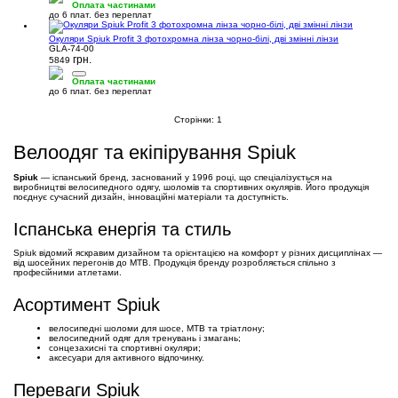
Оплата частинами
до 6 плат. без переплат
Окуляри Spiuk Profit 3 фотохромна лінза чорно-білі, дві змінні лінзи
GLA-74-00
грн.
5849
Оплата частинами
до 6 плат. без переплат
Сторінки:
1
Велоодяг та екіпірування Spiuk
Spiuk
— іспанський бренд, заснований у 1996 році, що спеціалізується на
виробництві велосипедного одягу, шоломів та спортивних окулярів. Його продукція
поєднує сучасний дизайн, інноваційні матеріали та доступність.
Іспанська енергія та стиль
Spiuk відомий яскравим дизайном та орієнтацією на комфорт у різних дисциплінах —
від шосейних перегонів до MTB. Продукція бренду розробляється спільно з
професійними атлетами.
Асортимент Spiuk
велосипедні шоломи для шосе, MTB та тріатлону;
велосипедний одяг для тренувань і змагань;
сонцезахисні та спортивні окуляри;
аксесуари для активного відпочинку.
Переваги Spiuk