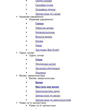
Обідні гальма
Гальмівні ручки
Гальмівна рідина
Запчастини до гальм
Кермове управління
Кермове управління
Гріпси
Обмотки керма
Кермові колонки
Виноси керма
Керма
Ріжки
Заглушки (Bar Ends)
Сідла, штирі
Сідла, штирі
Сідла
Підсідельні штирі
Затискачі підсідельні
Дропери
Вилки, амортизатори
Вилки, амортизатори
Вилки
Мастило для вилок
Амортизатори задні
Запчастини до вилок
Запчастини до амортизаторів
Рами та їх запчастини
Рами та їх запчастини