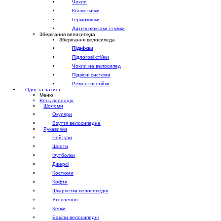
Чохли
Косметички
Гермомішки
Дитячі рюкзаки і сумки
Зберігання велосипеда
Зберігання велосипеда
Підніжки
Підлогові стійки
Чохли на велосипед
Підвісні системи
Ремонтні стійки
Одяг та захист
Меню
Весь велоодяг
Шоломи
Окуляри
Взуття велосипедне
Рукавички
Рейтузи
Шорти
Футболки
Джерсі
Костюми
Кофти
Шкарпетки велосипедні
Утеплення
Кепки
Бахіли велосипедні