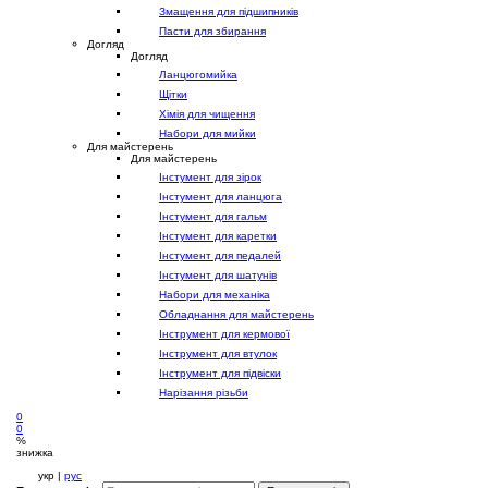
Змащення для підшипників
Пасти для збирання
Догляд
Догляд
Ланцюгомийка
Щітки
Хімія для чищення
Набори для мийки
Для майстерень
Для майстерень
Інстумент для зірок
Інстумент для ланцюга
Інстумент для гальм
Інстумент для каретки
Інстумент для педалей
Інстумент для шатунів
Набори для механіка
Обладнання для майстерень
Інструмент для кермової
Інструмент для втулок
Інструмент для підвіски
Нарізання різьби
0
0
%
знижка
укр |
рус