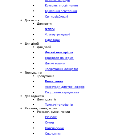
Комплекти освітлення
Кріплення освітлення
Світловідбивачі
Для пиття
Для пиття
Фляги
Флягоутримувачі
Гідратори
Для дітей
Для дітей
Дитячі велокрісла
Прикраси на кермо
Дитячі кошики
Тренувальні коліщатка
Тренування
Тренування
Велостанки
Аксесуари для тренажерів
Спортивне харчування
Для гаджетів
Для гаджетів
Тримачі телефонів
Рюкзаки, сумки, чохли
Рюкзаки, сумки, чохли
Рюкзаки
Сумки
Поясні сумки
Спальники