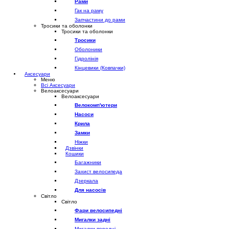
Рами
Гак на раму
Запчастини до рами
Тросики та оболонки
Тросики та оболонки
Тросики
Оболоники
Гідролінія
Кінцевики (Ковпачки)
Аксесуари
Меню
Всі Аксесуари
Велоаксесуари
Велоаксесуари
Велокомп'ютери
Насоси
Крила
Замки
Ніжки
Дзвінки
Кошики
Багажники
Захист велосипеда
Дзеркала
Для насосів
Світло
Світло
Фари велосипедні
Мигалки задні
Мигалки передні