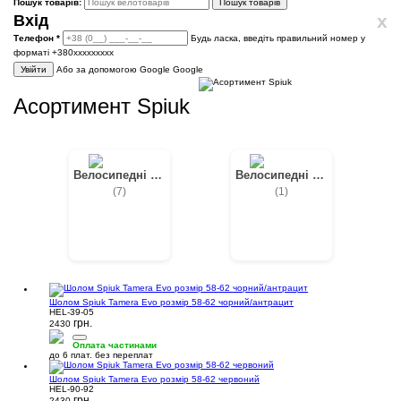
Пошук товарів:
Пошук товарів
x
Вхід
Телефон
*
Будь ласка, введіть правильний номер у
форматі +380ххххххххх
Увійти
Або за допомогою Google
Google
Асортимент Spiuk
Велосипедні шоломи
Велосипедні окуляри
(7)
(1)
Шолом Spiuk Tamera Evo розмір 58-62 чорний/антрацит
HEL-39-05
грн.
2430
Оплата частинами
до 6 плат. без переплат
Шолом Spiuk Tamera Evo розмір 58-62 червоний
HEL-90-92
грн.
2430