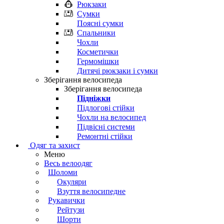
Рюкзаки
Сумки
Поясні сумки
Спальники
Чохли
Косметички
Гермомішки
Дитячі рюкзаки і сумки
Зберігання велосипеда
Зберігання велосипеда
Підніжки
Підлогові стійки
Чохли на велосипед
Підвісні системи
Ремонтні стійки
Одяг та захист
Меню
Весь велоодяг
Шоломи
Окуляри
Взуття велосипедне
Рукавички
Рейтузи
Шорти