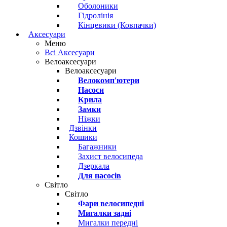
Оболоники
Гідролінія
Кінцевики (Ковпачки)
Аксесуари
Меню
Всі Аксесуари
Велоаксесуари
Велоаксесуари
Велокомп'ютери
Насоси
Крила
Замки
Ніжки
Дзвінки
Кошики
Багажники
Захист велосипеда
Дзеркала
Для насосів
Світло
Світло
Фари велосипедні
Мигалки задні
Мигалки передні