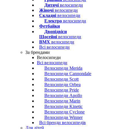
Дитячі
велосипеди
Жіночі
велосипеди
Складні
велосипеди
Електро
велосипеди
Фетбайки
Двопідвіси
Шосейні
велосипеди
BMX
велосипеди
Всі велосипеди
За брендами
Велосипеди
Всі велосипеди
Велосипеди Merida
Велосипеди Cannondale
Велосипеди Scott
Велосипеди Orbea
Велосипеди Pride
Велосипеди Apollo
Велосипеди Marin
Велосипеди Kinetic
Велосипеди Cyclone
Велосипеди Winner
Всі бренди велосипедів
Для дітей