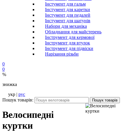
Інстумент для гальм
Інстумент для каретки
Інстумент для педалей
Інстумент для шатунів
Набори для механіка
Обладнання для майстерень
Інструмент для кермової
Інструмент для втулок
Інструмент для підвіски
Нарізання різьби
0
0
%
знижка
укр |
рус
Пошук товарів:
Пошук товарів
Велосипедні
куртки