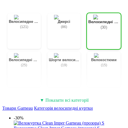
Велосипедне взуття
Джерсі
Велосипедні куртки
(121)
(86)
(30)
Велосипедні рейтузи
Шорти велосипедні
Велокостюми
(25)
(19)
(15)
Велосипедні рукавички
Велосипедні бахіли
Бандани
▼ Показати всі категорії
(5)
(4)
(2)
Товари Garneau
Категорія велосипедні куртки
-30%