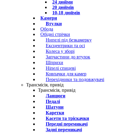
24 дюйми
20 дюймів
10-18 дюймів
Камери
Втулки
Обода
Обідні стрічки
Нипелі під безкамерку
Ексцентрики та осі
Колеса у зборі
Запчастини до втулок
Шприхи
Ніпелі спицеві
Ковпачки для камер
Перехідники та подовжувачі
Трансмісія, привід
Трансмісія, привід
Ланцюги
Педалі
Шатуни
Каретки
Касети та тріскачки
Передні перемикачі
Задні перемикачі