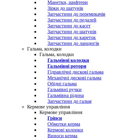
Манетки, шифтери
Зірки до шатунів
Запчастини до перемикачів
Запчастини до педалей
Запчастини до касет
Запчастини до шатунів
Запчастини до кареток
Запчастини до ланцюгів
Гальма, колодки
Гальма, колодки
Гальмівні колодки
Гальмівні ротори
Гідравлічні дискові гальма
Механічні дискові гальма
Обідні гальма
Гальмівні ручки
Гальмівна рідина
Запчастини до гальм
Кермове управління
Кермове управління
Гріпси
Обмотки керма
Кермові колонки
Виноси керма