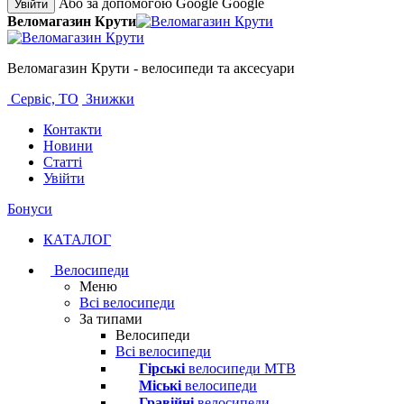
Або за допомогою Google
Google
Увійти
Веломагазин Крути
Веломагазин Крути - велосипеди та аксесуари
Сервіс, ТО
Знижки
Контакти
Новини
Статті
Увійти
Бонуси
КАТАЛОГ
Велосипеди
Меню
Всі велосипеди
За типами
Велосипеди
Всі велосипеди
Гірські
велосипеди MTB
Міські
велосипеди
Гравійні
велосипеди