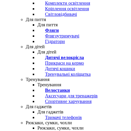
Комплекти освітлення
Кріплення освітлення
Світловідбивачі
Для пиття
Для пиття
Фляги
Флягоутримувачі
Гідратори
Для дітей
Для дітей
Дитячі велокрісла
Прикраси на кермо
Дитячі кошики
Тренувальні коліщатка
Тренування
Тренування
Велостанки
Аксесуари для тренажерів
Спортивне харчування
Для гаджетів
Для гаджетів
Тримачі телефонів
Рюкзаки, сумки, чохли
Рюкзаки, сумки, чохли