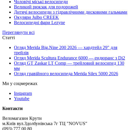
Чоловічі міські велосипеди
Великий рюкзак для подорожей
Дитячі велосипеди з гідравлічними дисковими гальмами
Окуляри Julbo CREEK
Велосипедні фари Lezyne
Переглянути всі
Статті
Огляд Merida Big.Nine 200 2026 — хардтейл 29" для
трейлів
Огляд Merida Scultura Endurance 6000 — ендюранс з Di2
Огляд GT Zaskar LT Comp — трейловий велосипед 130
мм
Огляд гравійного велосипеда Merida Silex 5000 2026
Ми у соцмережах
Instagram
Youtube
Контакти
Веломагазин Крути
м.Київ вул.Здолбунівська 7г ТЦ "NOVUS"
(093) 777 00 80