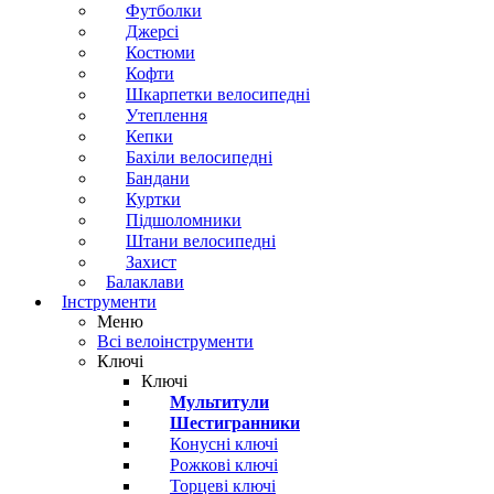
Футболки
Джерсі
Костюми
Кофти
Шкарпетки велосипедні
Утеплення
Кепки
Бахіли велосипедні
Бандани
Куртки
Підшоломники
Штани велосипедні
Захист
Балаклави
Інструменти
Меню
Всі велоінструменти
Ключі
Ключі
Мультитули
Шестигранники
Конусні ключі
Рожкові ключі
Торцеві ключі