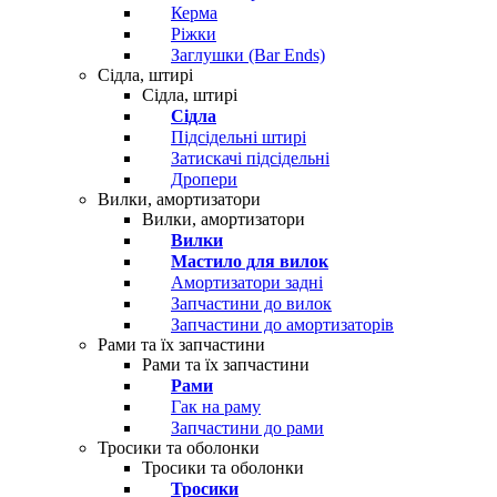
Керма
Ріжки
Заглушки (Bar Ends)
Сідла, штирі
Сідла, штирі
Сідла
Підсідельні штирі
Затискачі підсідельні
Дропери
Вилки, амортизатори
Вилки, амортизатори
Вилки
Мастило для вилок
Амортизатори задні
Запчастини до вилок
Запчастини до амортизаторів
Рами та їх запчастини
Рами та їх запчастини
Рами
Гак на раму
Запчастини до рами
Тросики та оболонки
Тросики та оболонки
Тросики