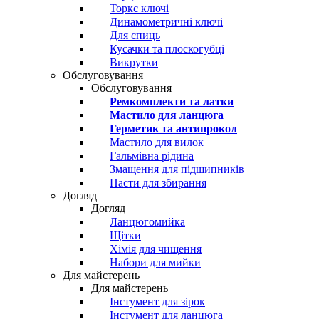
Торкс ключі
Динамометричні ключі
Для спиць
Кусачки та плоскогубці
Викрутки
Обслуговування
Обслуговування
Ремкомплекти та латки
Мастило для ланцюга
Герметик та антипрокол
Мастило для вилок
Гальмівна рідина
Змащення для підшипників
Пасти для збирання
Догляд
Догляд
Ланцюгомийка
Щітки
Хімія для чищення
Набори для мийки
Для майстерень
Для майстерень
Інстумент для зірок
Інстумент для ланцюга