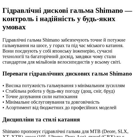
Гідравлічні дискові гальма Shimano —
контроль і надійність у будь-яких
умовах
Гідравлічні гальма Shimano забезпечують точне й потужне
гальмування на шосе, у горах та під час міського катання.
Вони поєднують у собі японську інженерію, сучасні
технології та багаторічний досвід, завдяки чому стали
стандартом для мільйонів велосипедистів у всьому світі.
Переваги гідравлічних дискових гальм Shimano
• Висока потужність гальмування з мінімальним зусиллям
• Стабільна робота у будь-яку погоду (дощ, сніг, бруд)
• Точне дозування сили натискання
• Мінімальне обслуговування та довговічність
• Асортимент від бюджетних до професійних моделей
Дисципліни та стилі катання
Shimano пропонує гідравлічні гальма для MTB (Deore, SLX,
XT, XTR), шосе (105, Ultegra, Dura-Ace), gravel (GRX) та e-