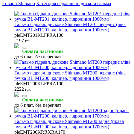
Товари Shimano
Категорія гідравлічні дискові гальма
Гальмо гідравл. дискове Shimano MT201 переднє (ліва
ручка BL-MT201, каліпер, гідроліния 1000мм)
Втулки велосипедні
Запчастини до втулок
Гідравлічні дискові гальма
pleEMT201KLFPRA100
(56)
(54)
(47)
2197
грн.
Оплата частинами
до 6 плат. без переплат
Гальмо гідравл. дискове Shimano MT200 переднє (ліва
Запчастини до гальм
Велосипедні куртки
Велосипедні рейтузи
ручка BL-MT200, каліпер, гідроліния 1000мм)
(47)
(36)
(34)
pleEMT200KLFPRA100
2222
грн.
Оплата частинами
до 6 плат. без переплат
Гальмівні колодки
Ротори (гальмівні диски)
Каретки велосипедні
(34)
(34)
(33)
Гальмо гідравл. дискове Shimano MT200 заднє (права
ручка BL-MT200, каліпер, гідроліния 1700мм)
pleEMT200KRRXRA170