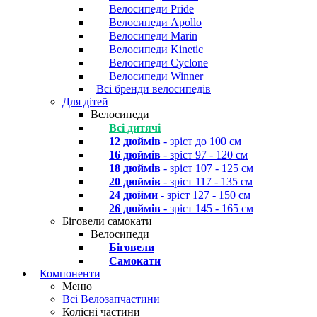
Велосипеди Pride
Велосипеди Apollo
Велосипеди Marin
Велосипеди Kinetic
Велосипеди Cyclone
Велосипеди Winner
Всі бренди велосипедів
Для дітей
Велосипеди
Всі дитячі
12 дюймів
- зріст до 100 см
16 дюймів
- зріст 97 - 120 см
18 дюймів
- зріст 107 - 125 см
20 дюймів
- зріст 117 - 135 см
24 дюйми
- зріст 127 - 150 см
26 дюймів
- зріст 145 - 165 см
Біговели самокати
Велосипеди
Біговели
Самокати
Компоненти
Меню
Всі Велозапчастини
Колісні частини