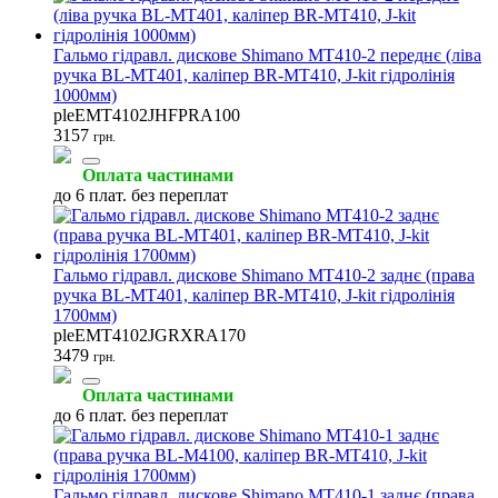
Колеса велосипедні
Ексцентрики та вісі
Кінцевики
(12)
(9)
(9)
Гальмо гідравл. дискове Shimano MT410-2 переднє (ліва
ручка BL-MT401, каліпер BR-MT410, J-kit гідролінія
1000мм)
pleEMT4102JHFPRA100
3157
грн.
Запчастини до шатунів
Інструмент для гальм
Інструмент для каретки
Оплата частинами
(8)
(8)
(7)
до 6 плат. без переплат
Гальмо гідравл. дискове Shimano MT410-2 заднє (права
ручка BL-MT401, каліпер BR-MT410, J-kit гідролінія
1700мм)
Інструмент для шатунів
Змащення для підшипників
Тросики
pleEMT4102JGRXRA170
(7)
(6)
(5)
3479
грн.
Оплата частинами
до 6 плат. без переплат
Замки та піни ланцюгів
Запчастини до педалей
Конусні ключі
(4)
(4)
(4)
Гальмо гідравл. дискове Shimano MT410-1 заднє (права