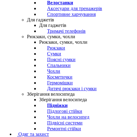
Велостанки
Аксесуари для тренажерів
Спортивне харчування
Для гаджетів
Для гаджетів
Тримачі телефонів
Рюкзаки, сумки, чохли
Рюкзаки, сумки, чохли
Рюкзаки
Сумки
Поясні сумки
Спальники
Чохли
Косметички
Гермомішки
Дитячі рюкзаки і сумки
Зберігання велосипеда
Зберігання велосипеда
Підніжки
Підлогові стійки
Чохли на велосипед
Підвісні системи
Ремонтні стійки
Одяг та захист