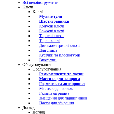
Всі велоінструменти
Ключі
Ключі
Мультитули
Шестигранники
Конусні ключі
Рожкові ключі
Торцеві ключі
Торкс ключі
Динамометричні ключі
Для спиць
Кусачки та плоскогубці
Викрутки
Обслуговування
Обслуговування
Ремкомплекти та латки
Мастило для ланцюга
Герметик та антипрокол
Мастило для вилок
Гальмівна рідина
Змащення для підшипників
Пасти для збирання
Догляд
Догляд