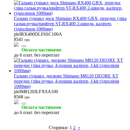
Гальмо гідравл диск Shimano RX400 GRX, переднє (ліва
гальм.ручка/шифтер ST-RX400 2-швидк, каліпер,
гідроліния 1000мм)
pleIRX400DLF6SC100A
8541
грн.
Оплата частинами
до 6 плат. без переплат
Гальмо гідравл. дискове Shimano M8120 DEORE XT
переднє (ліва ручка, 4-поршн каліпер, J-kit гідролінія
1000мм)
pleIM8120JLFXSA100
8568
грн.
Оплата частинами
до 6 плат. без переплат
Сторінки:
1
2
»