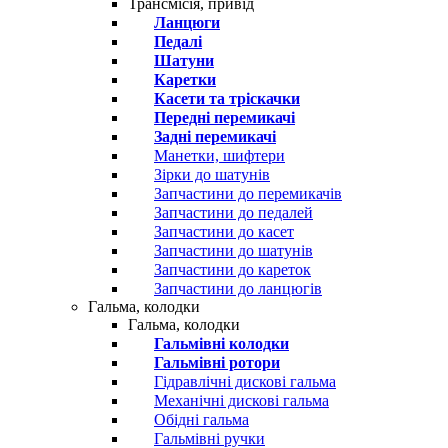
Трансмісія, привід
Ланцюги
Педалі
Шатуни
Каретки
Касети та тріскачки
Передні перемикачі
Задні перемикачі
Манетки, шифтери
Зірки до шатунів
Запчастини до перемикачів
Запчастини до педалей
Запчастини до касет
Запчастини до шатунів
Запчастини до кареток
Запчастини до ланцюгів
Гальма, колодки
Гальма, колодки
Гальмівні колодки
Гальмівні ротори
Гідравлічні дискові гальма
Механічні дискові гальма
Обідні гальма
Гальмівні ручки