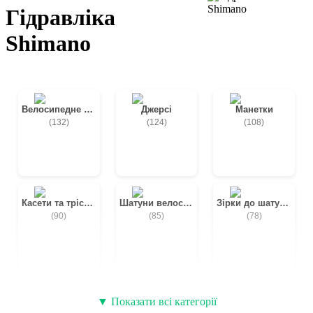
Гідравліка
Shimano
Велосипедне взуття
Джерсі
Манетки
(132)
(124)
(108)
Касети та тріскачки
Шатуни велосипедні
Зірки до шатунів
(90)
(85)
(78)
Велосипедні бахіли
Задні перемикачі
Передні перемикачі
▼ Показати всі категорії
(69)
(66)
(62)