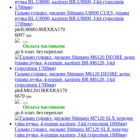
Гальмо гідравл. дискове Shimano U8000 CUES, (права
ручка BL-U8000, каліпер BR-U8000, J-kit гідролінія
1700мм)
pleIU80001JRRXRA170
6097
грн.
Оплата частинами
до 6 плат. без переплат
Гальмо гідравл. дискове Shimano M6120 DEORE заднє
(права ручка, 4-поршн. каліпер BR-M6120, J-kit
гідроліния 1700мм)
pleEM61201JRRXRA170
6670
грн.
Оплата частинами
до 6 плат. без переплат
Гальмо гідравл. дискове Shimano M7120 SLX переднє
(ліва ручка, 4-поршн каліпер, J-kit гідролінія 1000мм)