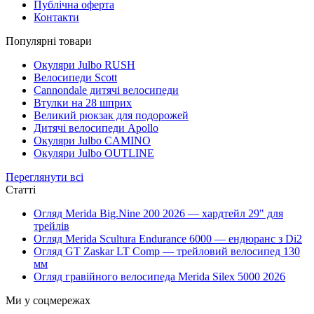
Публічна оферта
Контакти
Популярні товари
Окуляри Julbo RUSH
Велосипеди Scott
Cannondale дитячі велосипеди
Втулки на 28 шприх
Великий рюкзак для подорожей
Дитячі велосипеди Apollo
Окуляри Julbo CAMINO
Окуляри Julbo OUTLINE
Переглянути всі
Статті
Огляд Merida Big.Nine 200 2026 — хардтейл 29" для
трейлів
Огляд Merida Scultura Endurance 6000 — ендюранс з Di2
Огляд GT Zaskar LT Comp — трейловий велосипед 130
мм
Огляд гравійного велосипеда Merida Silex 5000 2026
Ми у соцмережах