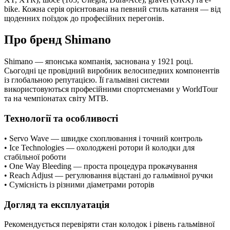
bike. Кожна серія орієнтована на певний стиль катання — від
щоденних поїздок до професійних перегонів.
Про бренд Shimano
Shimano — японська компанія, заснована у 1921 році.
Сьогодні це провідний виробник велосипедних компонентів
із глобальною репутацією. Її гальмівні системи
використовуються професійними спортсменами у WorldTour
та на чемпіонатах світу MTB.
Технології та особливості
• Servo Wave — швидке схоплювання і точний контроль
• Ice Technologies — охолоджені ротори й колодки для
стабільної роботи
• One Way Bleeding — проста процедура прокачування
• Reach Adjust — регулювання відстані до гальмівної ручки
• Сумісність із різними діаметрами роторів
Догляд та експлуатація
Рекомендується перевіряти стан колодок і рівень гальмівної