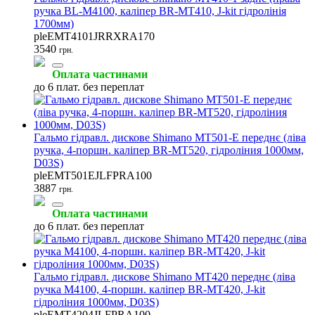
ручка BL-M4100, каліпер BR-MT410, J-kit гідролінія
1700мм)
pleEMT4101JRRXRA170
3540
грн.
Оплата частинами
Інструмент для втулок
Обладнання для майстерень
Світловідбивачі
до 6 плат. без переплат
(3)
(2)
(2)
Гальмо гідравл. дискове Shimano MT501-E переднє (ліва
ручка, 4-поршн. каліпер BR-MT520, гідроліния 1000мм,
D03S)
Шкарпетки велосипедні
Затискачі підсідельні
Інструмент для зірок
pleEMT501EJLFPRA100
(2)
(1)
(1)
3887
грн.
Оплата частинами
до 6 плат. без переплат
Інструмент для ланцюга
Інструмент для педалей
Кусачки та плоскогубці
Гальмо гідравл. дискове Shimano MT420 переднє (ліва
(1)
(1)
(1)
ручка M4100, 4-поршн. каліпер BR-MT420, J-kit
гідроліния 1000мм, D03S)
pleEMT4204JLFPRA100