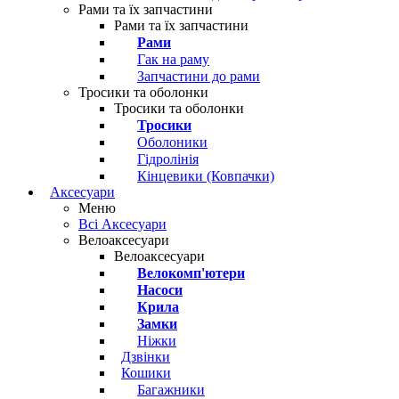
Рами та їх запчастини
Рами та їх запчастини
Рами
Гак на раму
Запчастини до рами
Тросики та оболонки
Тросики та оболонки
Тросики
Оболоники
Гідролінія
Кінцевики (Ковпачки)
Аксесуари
Меню
Всі Аксесуари
Велоаксесуари
Велоаксесуари
Велокомп'ютери
Насоси
Крила
Замки
Ніжки
Дзвінки
Кошики
Багажники