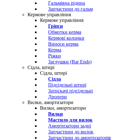
Гальмівна рідина
Запчастини до гальм
Кермове управління
Кермове управління
Гріпси
Обмотки керма
Кермові колонки
Виноси керма
Керма
Ріжки
Заглушки (Bar Ends)
Сідла, штирі
Сідла, штирі
Сідла
Підсідельні штирі
Затискачі підсідельні
Дропери
Вилки, амортизатори
Вилки, амортизатори
Вилки
Мастило для вилок
Амортизатори задні
Запчастини до вилок
Запчастини до амортизаторів