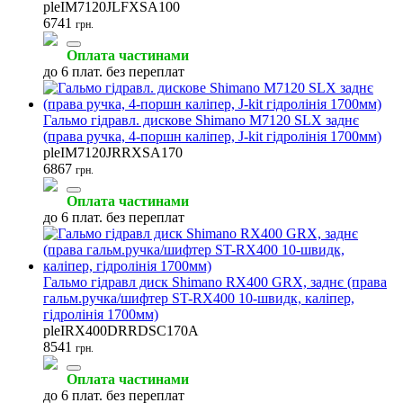
pleIM7120JLFXSA100
6741
грн.
Оплата частинами
до 6 плат. без переплат
Гальмо гідравл. дискове Shimano M7120 SLX заднє
(права ручка, 4-поршн каліпер, J-kit гідролінія 1700мм)
pleIM7120JRRXSA170
6867
грн.
Оплата частинами
до 6 плат. без переплат
Гальмо гідравл диск Shimano RX400 GRX, заднє (права
гальм.ручка/шифтер ST-RX400 10-швидк, каліпер,
гідролінія 1700мм)
pleIRX400DRRDSC170A
8541
грн.
Оплата частинами
до 6 плат. без переплат