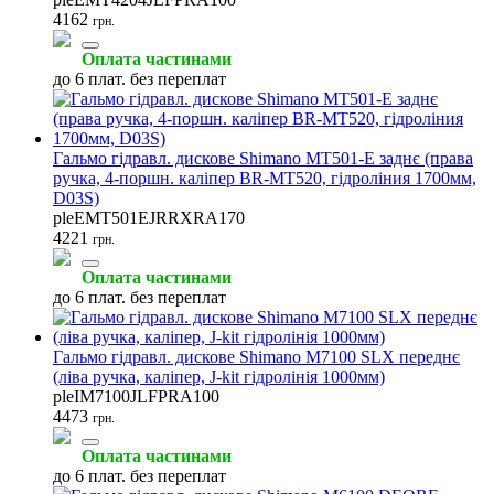
4162
грн.
Оплата частинами
Оболонки
до 6 плат. без переплат
(1)
Гальмо гідравл. дискове Shimano MT501-E заднє (права
ручка, 4-поршн. каліпер BR-MT520, гідроліния 1700мм,
D03S)
pleEMT501EJRRXRA170
4221
грн.
Оплата частинами
до 6 плат. без переплат
Гальмо гідравл. дискове Shimano M7100 SLX переднє
(ліва ручка, каліпер, J-kit гідролінія 1000мм)
pleIM7100JLFPRA100
4473
грн.
Оплата частинами
до 6 плат. без переплат