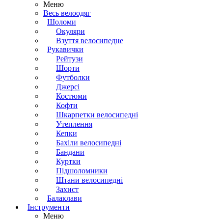
Меню
Весь велоодяг
Шоломи
Окуляри
Взуття велосипедне
Рукавички
Рейтузи
Шорти
Футболки
Джерсі
Костюми
Кофти
Шкарпетки велосипедні
Утеплення
Кепки
Бахіли велосипедні
Бандани
Куртки
Підшоломники
Штани велосипедні
Захист
Балаклави
Інструменти
Меню