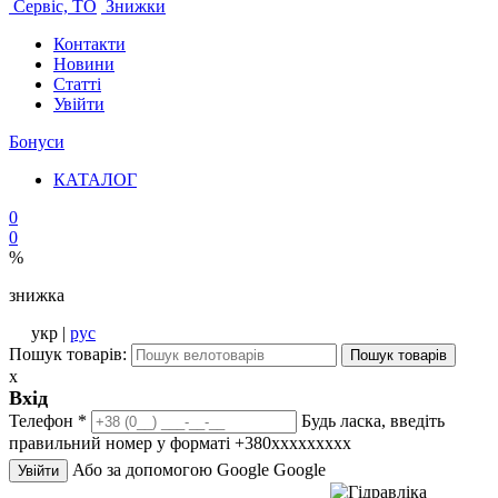
Сервіс, ТО
Знижки
Контакти
Новини
Статті
Увійти
Бонуси
КАТАЛОГ
0
0
%
знижка
укр |
рус
Пошук товарів:
Пошук товарів
x
Вхід
Телефон
*
Будь ласка, введіть
правильний номер у форматі +380ххххххххх
Або за допомогою Google
Google
Увійти