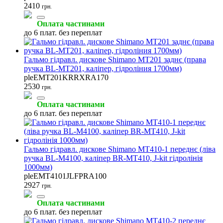
2410
грн.
Оплата частинами
до 6 плат. без переплат
Педалі велосипедні
Ланцюги велосипедні
Шорти велосипедні
(33)
(31)
(31)
Гальмо гідравл. дискове Shimano MT201 заднє (права
ручка BL-MT201, каліпер, гідроліния 1700мм)
pleEMT201KRRXRA170
2530
грн.
Велосипедні окуляри
Запчастини до касет
Гальмівні ручки
Оплата частинами
(26)
(25)
(21)
до 6 плат. без переплат
Гальмо гідравл. дискове Shimano MT410-1 переднє (ліва
ручка BL-M4100, каліпер BR-MT410, J-kit гідролінія
Обідні гальма
Запчастини до перемикачів
Велосипедні рукавички
1000мм)
(18)
(15)
(14)
pleEMT4101JLFPRA100
2927
грн.
Оплата частинами
до 6 плат. без переплат