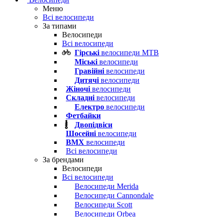
Меню
Всі велосипеди
За типами
Велосипеди
Всі велосипеди
Гірські
велосипеди MTB
Міські
велосипеди
Гравійні
велосипеди
Дитячі
велосипеди
Жіночі
велосипеди
Складні
велосипеди
Електро
велосипеди
Фетбайки
Двопідвіси
Шосейні
велосипеди
BMX
велосипеди
Всі велосипеди
За брендами
Велосипеди
Всі велосипеди
Велосипеди Merida
Велосипеди Cannondale
Велосипеди Scott
Велосипеди Orbea