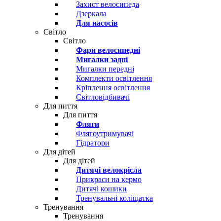
Захист велосипеда
Дзеркала
Для насосів
Світло
Світло
Фари велосипедні
Мигалки задні
Мигалки передні
Комплекти освітлення
Кріплення освітлення
Світловідбивачі
Для пиття
Для пиття
Фляги
Флягоутримувачі
Гідратори
Для дітей
Для дітей
Дитячі велокрісла
Прикраси на кермо
Дитячі кошики
Тренувальні коліщатка
Тренування
Тренування