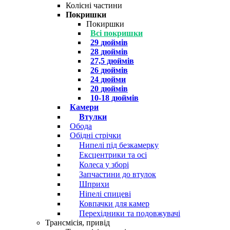
Колісні частини
Покришки
Покиршки
Всі покришки
29 дюймів
28 дюймів
27,5 дюймів
26 дюймів
24 дюйми
20 дюймів
10-18 дюймів
Камери
Втулки
Обода
Обідні стрічки
Нипелі під безкамерку
Ексцентрики та осі
Колеса у зборі
Запчастини до втулок
Шприхи
Ніпелі спицеві
Ковпачки для камер
Перехідники та подовжувачі
Трансмісія, привід