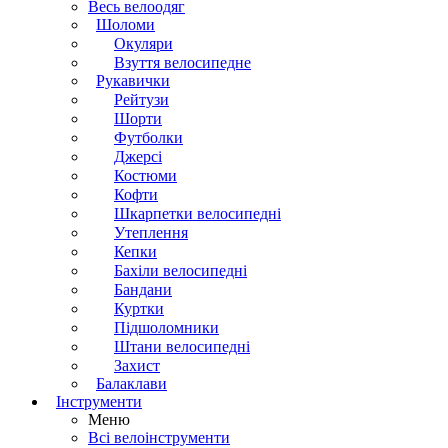
Весь велоодяг
Шоломи
Окуляри
Взуття велосипедне
Рукавички
Рейтузи
Шорти
Футболки
Джерсі
Костюми
Кофти
Шкарпетки велосипедні
Утеплення
Кепки
Бахіли велосипедні
Бандани
Куртки
Підшоломники
Штани велосипедні
Захист
Балаклави
Інструменти
Меню
Всі велоінструменти