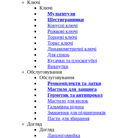
Ключі
Ключі
Мультитули
Шестигранники
Конусні ключі
Рожкові ключі
Торцеві ключі
Торкс ключі
Динамометричні ключі
Для спиць
Кусачки та плоскогубці
Викрутки
Обслуговування
Обслуговування
Ремкомплекти та латки
Мастило для ланцюга
Герметик та антипрокол
Мастило для вилок
Гальмівна рідина
Змащення для підшипників
Пасти для збирання
Догляд
Догляд
Ланцюгомийка