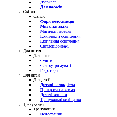
Дзеркала
Для насосів
Світло
Світло
Фари велосипедні
Мигалки задні
Мигалки передні
Комплекти освітлення
Кріплення освітлення
Світловідбивачі
Для пиття
Для пиття
Фляги
Флягоутримувачі
Гідратори
Для дітей
Для дітей
Дитячі велокрісла
Прикраси на кермо
Дитячі кошики
Тренувальні коліщатка
Тренування
Тренування
Велостанки