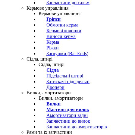
Запчастини до гальм
Кермове управління
Кермове управління
Гріпси
Обмотки керма
Кермові колонки
Виноси керма
Керма
Ріжки
Заглушки (Bar Ends)
Сідла, штирі
Сідла, штирі
Сідла
Підсідельні штирі
Затискачі підсідельні
Дропери
Вилки, амортизатори
Вилки, амортизатори
Вилки
Мастило для вилок
Амортизатори задні
Запчастини до вилок
Запчастини до амортизаторів
Рами та їх запчастини