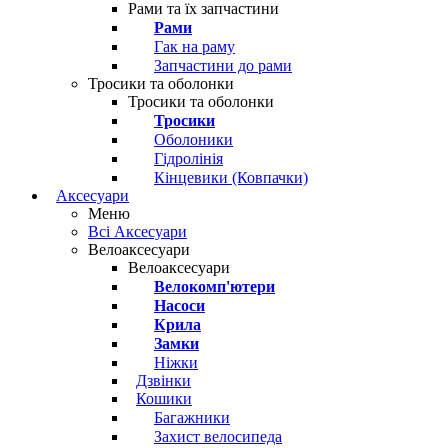
Рами та їх запчастини
Рами
Гак на раму
Запчастини до рами
Тросики та оболонки
Тросики та оболонки
Тросики
Оболоники
Гідролінія
Кінцевики (Ковпачки)
Аксесуари
Меню
Всі Аксесуари
Велоаксесуари
Велоаксесуари
Велокомп'ютери
Насоси
Крила
Замки
Ніжки
Дзвінки
Кошики
Багажники
Захист велосипеда