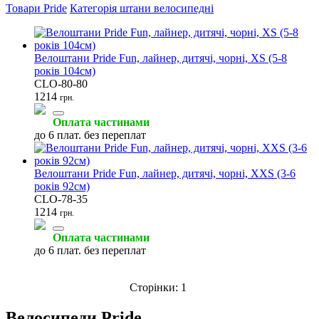
Товари Pride
Категорія штани велосипедні
Велоштани Pride Fun, лайнер, дитячі, чорні, XS (5-8
років 104см)
Міські велосипеди
Сумки велосипедні
Фляги велосипедні
CLO-80-80
(2)
(2)
(2)
1214
грн.
Оплата частинами
до 6 плат. без переплат
Велоштани Pride Fun, лайнер, дитячі, чорні, XXS (3-6
Велосипедні багажники
Запчастини до касет
Штани велосипедні
років 92см)
(1)
(1)
(2)
CLO-78-35
1214
грн.
Оплата частинами
до 6 плат. без переплат
Сторінки:
1
Велосипеди Pride