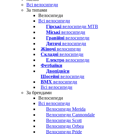
Всі велосипеди
За типами
Велосипеди
Всі велосипеди
Гірські
велосипеди MTB
Міські
велосипеди
Гравійні
велосипеди
Дитячі
велосипеди
Жіночі
велосипеди
Складні
велосипеди
Електро
велосипеди
Фетбайки
Двопідвіси
Шосейні
велосипеди
BMX
велосипеди
Всі велосипеди
За брендами
Велосипеди
Всі велосипеди
Велосипеди Merida
Велосипеди Cannondale
Велосипеди Scott
Велосипеди Orbea
Велосипеди Pride