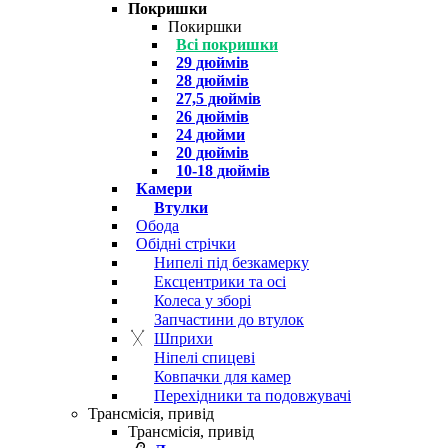
Покришки
Покиршки
Всі покришки
29 дюймів
28 дюймів
27,5 дюймів
26 дюймів
24 дюйми
20 дюймів
10-18 дюймів
Камери
Втулки
Обода
Обідні стрічки
Нипелі під безкамерку
Ексцентрики та осі
Колеса у зборі
Запчастини до втулок
Шприхи
Ніпелі спицеві
Ковпачки для камер
Перехідники та подовжувачі
Трансмісія, привід
Трансмісія, привід