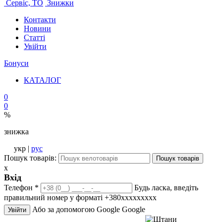
Сервіс, ТО
Знижки
Контакти
Новини
Статті
Увійти
Бонуси
КАТАЛОГ
0
0
%
знижка
укр |
рус
Пошук товарів:
Пошук товарів
x
Вхід
Телефон
*
Будь ласка, введіть
правильний номер у форматі +380ххххххххх
Або за допомогою Google
Google
Увійти