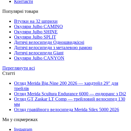
Контакти
Популярні товари
Втулки на 32 шприхи
Окуляри Julbo CAMINO
Окуляри Julbo SHINE
Окуляри Julbo SPLIT
Дитячі велосипеди Одношвидкісні
Дитячі велосипеди з металевою рамою
Дитячі велосипеди Giant
Окуляри Julbo CANYON
Переглянути всі
Статті
Огляд Merida Big.Nine 200 2026 — хардтейл 29" для
трейлів
Огляд Merida Scultura Endurance 6000 — ендюранс з Di2
Огляд GT Zaskar LT Comp — трейловий велосипед 130
мм
Огляд гравійного велосипеда Merida Silex 5000 2026
Ми у соцмережах
Instagram