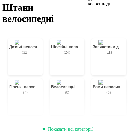
Штани
велосипедні
Дитячі велосипеди
Шосейні велосипеди
Запчастини до рами
(32)
(24)
(11)
Гірські велосипеди
Велосипедні бахіли
Рами велосипедні
(7)
(6)
(6)
Вилки велосипедні
Кофти
Джерсі
▼ Показати всі категорії
(5)
(3)
(2)