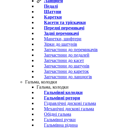
Ланцюги
Педалі
Шатуни
Каретки
Касети та тріскачки
Передні перемикачі
Задні перемикачі
Манетки, шифтери
Зірки до шатунів
Запчастини до перемикачів
Запчастини до педалей
Запчастини до касет
Запчастини до шатунів
Запчастини до кареток
Запчастини до ланцюгів
Гальма, колодки
Гальма, колодки
Гальмівні колодки
Гальмівні ротори
Гідравлічні дискові гальма
Механічні дискові гальма
Обідні гальма
Гальмівні ручки
Гальмівна рідина