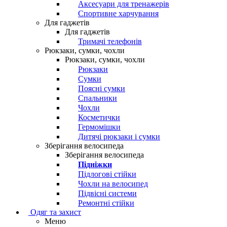
Аксесуари для тренажерів
Спортивне харчування
Для гаджетів
Для гаджетів
Тримачі телефонів
Рюкзаки, сумки, чохли
Рюкзаки, сумки, чохли
Рюкзаки
Сумки
Поясні сумки
Спальники
Чохли
Косметички
Гермомішки
Дитячі рюкзаки і сумки
Зберігання велосипеда
Зберігання велосипеда
Підніжки
Підлогові стійки
Чохли на велосипед
Підвісні системи
Ремонтні стійки
Одяг та захист
Меню