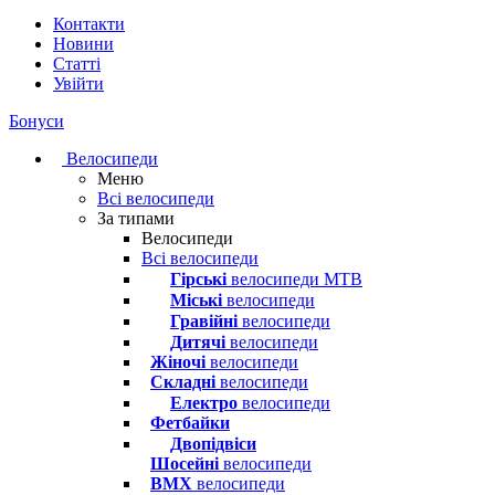
Контакти
Новини
Статті
Увійти
Бонуси
Велосипеди
Меню
Всі велосипеди
За типами
Велосипеди
Всі велосипеди
Гірські
велосипеди MTB
Міські
велосипеди
Гравійні
велосипеди
Дитячі
велосипеди
Жіночі
велосипеди
Складні
велосипеди
Електро
велосипеди
Фетбайки
Двопідвіси
Шосейні
велосипеди
BMX
велосипеди