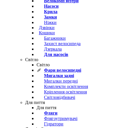
Велокомп'ютери
Насоси
Крила
Замки
Ніжки
Дзвінки
Кошики
Багажники
Захист велосипеда
Дзеркала
Для насосів
Світло
Світло
Фари велосипедні
Мигалки задні
Мигалки передні
Комплекти освітлення
Кріплення освітлення
Світловідбивачі
Для пиття
Для пиття
Фляги
Флягоутримувачі
Гідратори