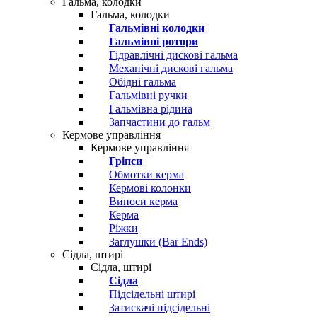
Гальма, колодки
Гальма, колодки
Гальмівні колодки
Гальмівні ротори
Гідравлічні дискові гальма
Механічні дискові гальма
Обідні гальма
Гальмівні ручки
Гальмівна рідина
Запчастини до гальм
Кермове управління
Кермове управління
Гріпси
Обмотки керма
Кермові колонки
Виноси керма
Керма
Ріжки
Заглушки (Bar Ends)
Сідла, штирі
Сідла, штирі
Сідла
Підсідельні штирі
Затискачі підсідельні