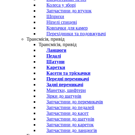
Колеса у зборі
Запчастини до втулок
Шприхи
Ніпелі спицеві
Ковпачки для камер
Перехідники та подовжувачі
Трансмісія, привід
Трансмісія, привід
Ланцюги
Педалі
Шатуни
Каретки
Касети та тріскачки
Передні перемикачі
Задні перемикачі
Манетки, шифтери
Зірки до шатунів
Запчастини до перемикачів
Запчастини до педалей
Запчастини до касет
Запчастини до шатунів
Запчастини до кареток
Запчастини до ланцюгів