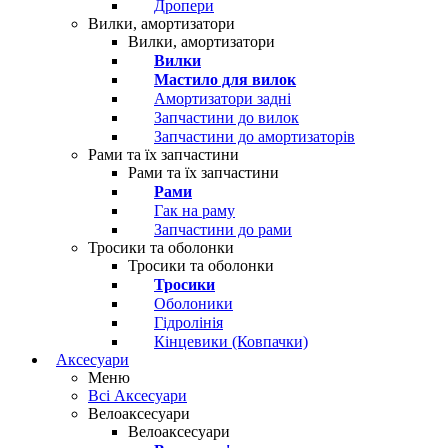
Дропери
Вилки, амортизатори
Вилки, амортизатори
Вилки
Мастило для вилок
Амортизатори задні
Запчастини до вилок
Запчастини до амортизаторів
Рами та їх запчастини
Рами та їх запчастини
Рами
Гак на раму
Запчастини до рами
Тросики та оболонки
Тросики та оболонки
Тросики
Оболоники
Гідролінія
Кінцевики (Ковпачки)
Аксесуари
Меню
Всі Аксесуари
Велоаксесуари
Велоаксесуари