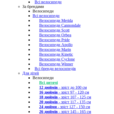
Всі велосипеди
За брендами
Велосипеди
Всі велосипеди
Велосипеди Merida
Велосипеди Cannondale
Велосипеди Scott
Велосипеди Orbea
Велосипеди Pride
Велосипеди Apollo
Велосипеди Marin
Велосипеди Kinetic
Велосипеди Cyclone
Велосипеди Winner
Всі бренди велосипедів
Для дітей
Велосипеди
Всі дитячі
12 дюймів
- зріст до 100 см
16 дюймів
- зріст 97 - 120 см
18 дюймів
- зріст 107 - 125 см
20 дюймів
- зріст 117 - 135 см
24 дюйми
- зріст 127 - 150 см
26 дюймів
- зріст 145 - 165 см