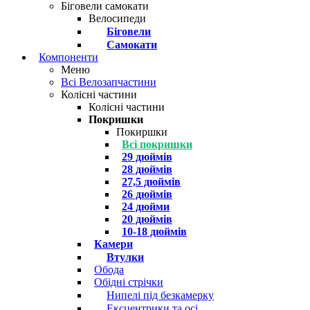
Біговели самокати
Велосипеди
Біговели
Самокати
Компоненти
Меню
Всі Велозапчастини
Колісні частини
Колісні частини
Покришки
Покиршки
Всі покришки
29 дюймів
28 дюймів
27,5 дюймів
26 дюймів
24 дюйми
20 дюймів
10-18 дюймів
Камери
Втулки
Обода
Обідні стрічки
Нипелі під безкамерку
Ексцентрики та осі