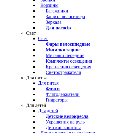
Корзины
Багажники
Защита велосипеда
Зеркала
Для насосів
Свет
Свет
Фары велосипедные
Мигалки задние
Мигалки передние
Комплекты освещения
Крепления освещения
Светоотражатели
Для питья
Для питья
Фляги
Флягодержатели
Гидраторы
Для детей
Для детей
Детские велокресла
Украшения на руль
Детские корзины
Дополнительные колёсики