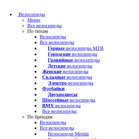
Велосипеды
Меню
Все велосипеды
По типам
Велосипеды
Все велосипеды
Горные
велосипеды MTB
Городские
велосипеды
Гравийные
велосипеды
Детские
велосипеды
Женские
велосипеды
Складные
велосипеды
Электро
велосипеды
Фэтбайки
Двухподвесы
Шоссейные
велосипеды
BMX
велосипеды
Все велосипеды
По брендам
Велосипеды
Все велосипеды
Велосипеди Merida