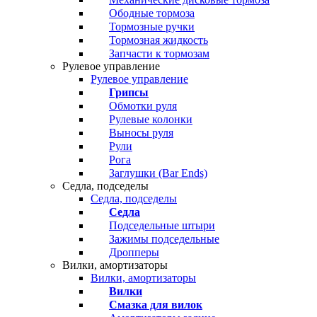
Ободные тормоза
Тормозные ручки
Тормозная жидкость
Запчасти к тормозам
Рулевое управление
Рулевое управление
Грипсы
Обмотки руля
Рулевые колонки
Выносы руля
Рули
Рога
Заглушки (Bar Ends)
Седла, подседелы
Седла, подседелы
Седла
Подседельные штыри
Зажимы подседельные
Дропперы
Вилки, амортизаторы
Вилки, амортизаторы
Вилки
Смазка для вилок