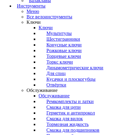
Балаклавы
Инструменты
Меню
Все велоинструменты
Ключи
Ключи
Мультитулы
Шестигранники
Конусные ключи
Рожковые ключи
Торцевые ключи
Торкс ключи
Динамометрические ключи
Для спиц
Кусачки и плоскогубцы
Отвёртки
Обслуживание
Обслуживание
Ремкомплекты и латки
Смазка для цепи
Герметик и антипрокол
Смазка для вилок
Тормозная жидкость
Смазка для подшипников