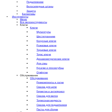
Подшлемники
Велосипедные штаны
Защита
Балаклавы
Инструменты
Меню
Все велоинструменты
Ключи
Ключи
Мультитулы
Шестигранники
Конусные ключи
Рожковые ключи
Торцевые ключи
Торкс ключи
Динамометрические ключи
Для спиц
Кусачки и плоскогубцы
Отвёртки
Обслуживание
Обслуживание
Ремкомплекты и латки
Смазка для цепи
Герметик и антипрокол
Смазка для вилок
Тормозная жидкость
Смазка для подшипников
Пасты для сборки