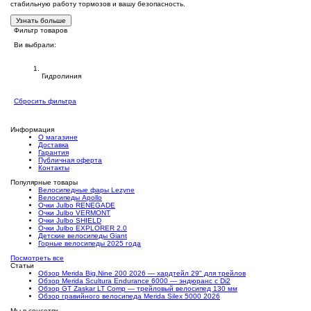
стабильную работу тормозов и вашу безопасность.
Узнать больше
Фильтр товаров
Ви выбрали:
Тип запчасти к тормозам
Гидролиния
Сбросить фильтра
Информация
О магазине
Доставка
Гарантия
Публичная оферта
Контакты
Популярные товары
Велосипедные фары Lezyne
Велосипеды Apollo
Очки Julbo RENEGADE
Очки Julbo VERMONT
Очки Julbo SHIELD
Очки Julbo EXPLORER 2.0
Детские велосипеды Giant
Горные велосипеды 2025 года
Посмотреть все
Статьи
Обзор Merida Big.Nine 200 2026 — хардтейл 29" для трейлов
Обзор Merida Scultura Endurance 6000 — эндюранс с Di2
Обзор GT Zaskar LT Comp — трейловый велосипед 130 мм
Обзор гравийного велосипеда Merida Silex 5000 2026
Мы в соцсетях