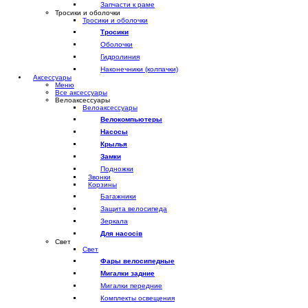
Запчасти к раме
Тросики и оболочки
Тросики и оболочки
Тросики
Оболочки
Гидролиния
Наконечники (колпачки)
Аксессуары
Меню
Все аксессуары
Велоаксессуары
Велоаксессуары
Велокомпьютеры
Насосы
Крылья
Замки
Подножки
Звонки
Корзины
Багажники
Защита велосипеда
Зеркала
Для насосів
Свет
Свет
Фары велосипедные
Мигалки задние
Мигалки передние
Комплекты освещения