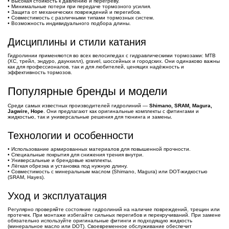
• Высокая стойкость к давлению и перегреву.
• Минимальные потери при передаче тормозного усилия.
• Защита от механических повреждений и перегибов.
• Совместимость с различными типами тормозных систем.
• Возможность индивидуального подбора длины.
Дисциплины и стили катания
Гидролинии применяются во всех велосипедах с гидравлическими тормозами: MTB
(XC, трейл, эндуро, даунхилл), gravel, шоссейных и городских. Они одинаково важны
как для профессионалов, так и для любителей, ценящих надёжность и
эффективность тормозов.
Популярные бренды и модели
Среди самых известных производителей гидролиний —
Shimano, SRAM, Magura,
Jagwire, Hope
. Они предлагают как оригинальные комплекты с фитингами и
жидкостью, так и универсальные решения для тюнинга и замены.
Технологии и особенности
• Использование армированных материалов для повышенной прочности.
• Специальные покрытия для снижения трения внутри.
• Универсальные и брендовые комплекты.
• Лёгкая обрезка и установка под нужную длину.
• Совместимость с минеральным маслом (Shimano, Magura) или DOT-жидкостью
(SRAM, Hayes).
Уход и эксплуатация
Регулярно проверяйте состояние гидролиний на наличие повреждений, трещин или
протечек. При монтаже избегайте сильных перегибов и перекручиваний. При замене
обязательно используйте оригинальные фитинги и подходящую жидкость
(минеральное масло или DOT). Своевременное обслуживание обеспечит