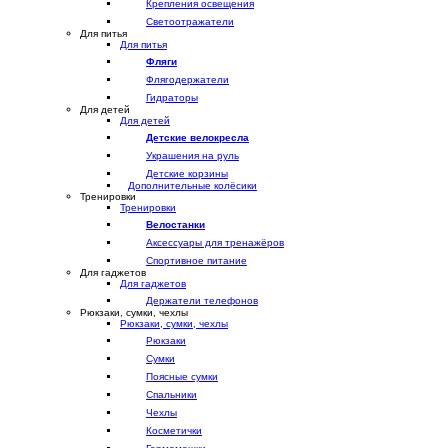
Крепления освещения
Светоотражатели
Для питья
Для питья
Фляги
Флягодержатели
Гидраторы
Для детей
Для детей
Детские велокресла
Украшения на руль
Детские корзины
Дополнительные колёсики
Тренировки
Тренировки
Велостанки
Аксессуары для тренажёров
Спортивное питание
Для гаджетов
Для гаджетов
Держатели телефонов
Рюкзаки, сумки, чехлы
Рюкзаки, сумки, чехлы
Рюкзаки
Сумки
Поясные сумки
Спальники
Чехлы
Косметички