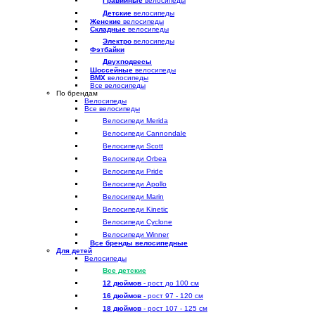
Гравийные
велосипеды
Детские
велосипеды
Женские
велосипеды
Складные
велосипеды
Электро
велосипеды
Фэтбайки
Двухподвесы
Шоссейные
велосипеды
BMX
велосипеды
Все велосипеды
По брендам
Велосипеды
Все велосипеды
Велосипеди Merida
Велосипеди Cannondale
Велосипеди Scott
Велосипеди Orbea
Велосипеди Pride
Велосипеди Apollo
Велосипеди Marin
Велосипеди Kinetic
Велосипеди Cyclone
Велосипеди Winner
Все бренды велосипедные
Для детей
Велосипеды
Все детские
12 дюймов
- рост до 100 см
16 дюймов
- рост 97 - 120 см
18 дюймов
- рост 107 - 125 см