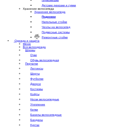
Гермомешки
Детские рюкзаки и сумки
Хранение велосипеда
Хранение велосипеда
Подножки
Напольные стойки
Чехлы на велосипед
Подвесные системы
Ремонтные стойки
Одежда и защита
Меню
Вся велоодежда
Шлемы
Очки
Обувь велосипедная
Перчатки
Леггинсы
Шорты
Футболки
Джерси
Костюмы
Кофты
Носки велосипедные
Утепление
Кепки
Бахилы велосипедные
Банданы
Куртки