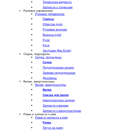
Тормозная жидкость
Запчасти к тормозам
Рулевое управление
Рулевое управление
Грипсы
Обмотки руля
Рулевые колонки
Выносы руля
Рули
Рога
Заглушки (Bar Ends)
Седла, подседелы
Седла, подседелы
Седла
Подседельные штыри
Зажимы подседельные
Дропперы
Вилки, амортизаторы
Вилки, амортизаторы
Вилки
Смазка для вилок
Амортизаторы задние
Запчасти к вилкам
Запчасти к амортизаторам
Рамы и запчасти к ним
Рамы и запчасти к ним
Рамы
Петух на раму