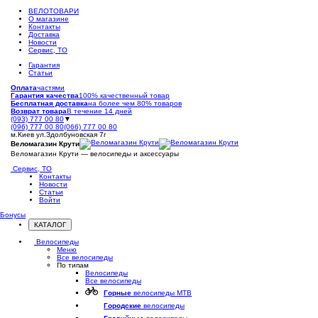
ВЕЛОТОВАРИ
О магазине
Контакты
Доставка
Новости
Сервис, ТО
Гарантия
Статьи
Оплата
частями
Гарантия качества
100% качественный товар
Бесплатная доставка
на более чем 80% товаров
Возврат товара
В течение 14 дней
(093) 777 00 80
▼
(096) 777 00 80
(066) 777 00 80
м.Киев ул.Здолбуновская 7г
Веломагазин Крути
Веломагазин Крути — велосипеды и аксессуары
Сервис, ТО
Контакты
Новости
Статьи
Войти
Бонусы
КАТАЛОГ
Открыть
меню
Велосипеды
Меню
Все велосипеды
По типам
Велосипеды
Все велосипеды
Горные
велосипеды MTB
Городские
велосипеды