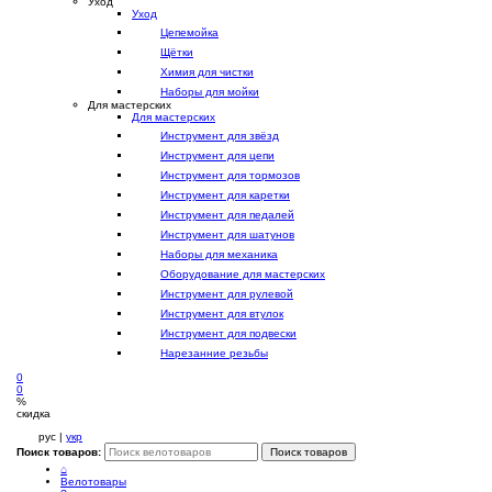
Уход
Уход
Цепемойка
Щётки
Химия для чистки
Наборы для мойки
Для мастерских
Для мастерских
Инструмент для звёзд
Инструмент для цепи
Инструмент для тормозов
Инструмент для каретки
Инструмент для педалей
Инструмент для шатунов
Наборы для механика
Оборудование для мастерских
Инструмент для рулевой
Инструмент для втулок
Инструмент для подвески
Нарезанние резьбы
0
0
%
скидка
рус |
укр
Поиск товаров:
Поиск товаров
⌂
Велотовары