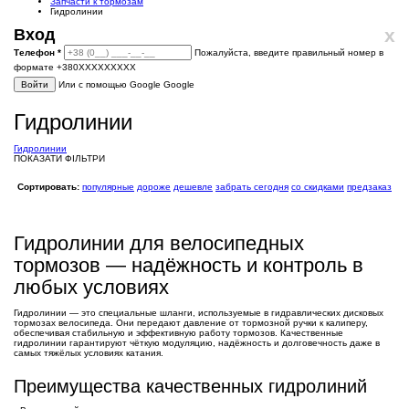
Запчасти к тормозам
Гидролинии
x
Вход
Телефон
*
Пожалуйста, введите правильный номер в
формате +380XXXXXXXXX
Войти
Или с помощью Google
Google
Гидролинии
Гидролинии
ПОКАЗАТИ ФІЛЬТРИ
Сортировать:
популярные
дороже
дешевле
забрать сегодня
со скидками
предзаказ
Гидролинии для велосипедных
тормозов — надёжность и контроль в
любых условиях
Гидролинии — это специальные шланги, используемые в гидравлических дисковых
тормозах велосипеда. Они передают давление от тормозной ручки к калиперу,
обеспечивая стабильную и эффективную работу тормозов. Качественные
гидролинии гарантируют чёткую модуляцию, надёжность и долговечность даже в
самых тяжёлых условиях катания.
Преимущества качественных гидролиний