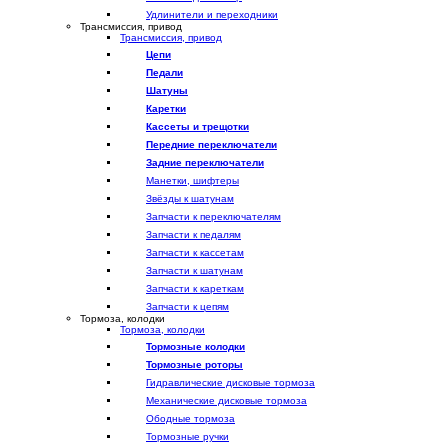
Удлинители и переходники
Трансмиссия, привод
Трансмиссия, привод
Цепи
Педали
Шатуны
Каретки
Кассеты и трещотки
Передние переключатели
Задние переключатели
Манетки, шифтеры
Звёзды к шатунам
Запчасти к переключателям
Запчасти к педалям
Запчасти к кассетам
Запчасти к шатунам
Запчасти к кареткам
Запчасти к цепям
Тормоза, колодки
Тормоза, колодки
Тормозные колодки
Тормозные роторы
Гидравлические дисковые тормоза
Механические дисковые тормоза
Ободные тормоза
Тормозные ручки