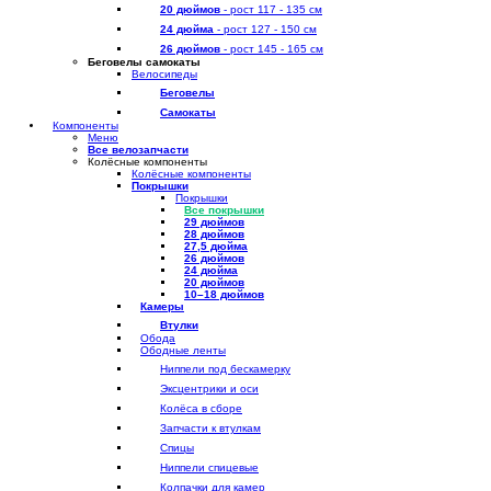
20 дюймов
- рост 117 - 135 см
24 дюйма
- рост 127 - 150 см
26 дюймов
- рост 145 - 165 см
Беговелы самокаты
Велосипеды
Беговелы
Самокаты
Компоненты
Меню
Все велозапчасти
Колёсные компоненты
Колёсные компоненты
Покрышки
Покрышки
Все покрышки
29 дюймов
28 дюймов
27,5 дюйма
26 дюймов
24 дюйма
20 дюймов
10–18 дюймов
Камеры
Втулки
Обода
Ободные ленты
Ниппели под бескамерку
Эксцентрики и оси
Колёса в сборе
Запчасти к втулкам
Спицы
Ниппели спицевые
Колпачки для камер