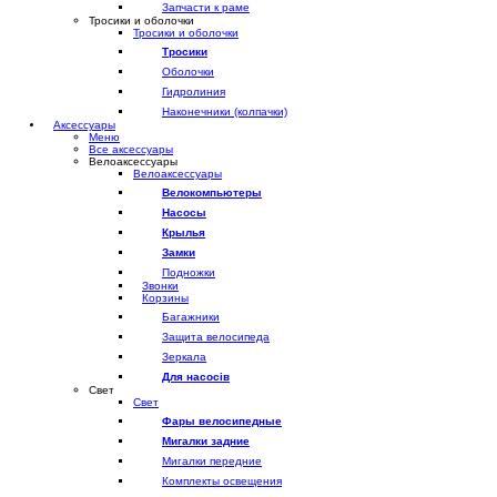
Запчасти к раме
Тросики и оболочки
Тросики и оболочки
Тросики
Оболочки
Гидролиния
Наконечники (колпачки)
Аксессуары
Меню
Все аксессуары
Велоаксессуары
Велоаксессуары
Велокомпьютеры
Насосы
Крылья
Замки
Подножки
Звонки
Корзины
Багажники
Защита велосипеда
Зеркала
Для насосів
Свет
Свет
Фары велосипедные
Мигалки задние
Мигалки передние
Комплекты освещения