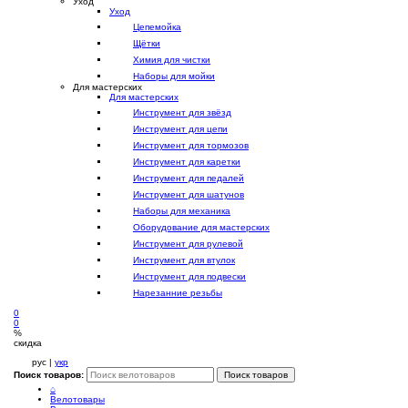
Уход
Уход
Цепемойка
Щётки
Химия для чистки
Наборы для мойки
Для мастерских
Для мастерских
Инструмент для звёзд
Инструмент для цепи
Инструмент для тормозов
Инструмент для каретки
Инструмент для педалей
Инструмент для шатунов
Наборы для механика
Оборудование для мастерских
Инструмент для рулевой
Инструмент для втулок
Инструмент для подвески
Нарезанние резьбы
0
0
%
скидка
рус |
укр
Поиск товаров:
Поиск товаров
⌂
Велотовары