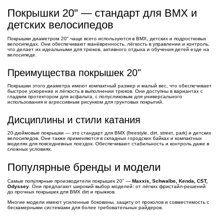
Покрышки 20" — стандарт для BMX и
детских велосипедов
Покрышки диаметром 20" чаще всего используются в BMX, детских и подростковых
велосипедах. Они обеспечивают манёвренность, лёгкость в управлении и контроль,
что делает их идеальными для трюков, активного отдыха и обучения детей езде на
велосипеде.
Преимущества покрышек 20"
Покрышки этого диаметра имеют компактный размер и малый вес, что обеспечивает
быстрое ускорение и лёгкость в выполнении трюков. Они доступны в вариантах с
гладким протектором для асфальта, с полусликовым для универсального
использования и агрессивным рисунком для грунтовых покрытий.
Дисциплины и стили катания
20-дюймовые покрышки — это стандарт для BMX (freestyle, dirt, street, park) и детских
велосипедов. Они также применяются в складных городских байках и компактных
моделях для повседневных поездок. Обеспечивают стабильность и контроль даже в
сложных условиях.
Популярные бренды и модели
Самые популярные производители покрышек 20" —
Maxxis, Schwalbe, Kenda, CST,
Odyssey
. Они предлагают широкий выбор моделей: от лёгких фристайл-решений
до прочных покрышек для BMX dirt и прыжков.
Многие модели имеют усиленные боковины, защиту от проколов и совместимость с
бескамерными системами для более требовательных райдеров.