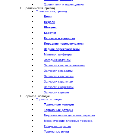
Удлинители и переходники
Трансмиссия, привод
Трансмиссия, привод
Цепи
Педали
Шатуны
Каретки
Кассеты и трещотки
Передние переключатели
Задние переключатели
Манетки, шифтеры
Звёзды к шатунам
Запчасти к переключателям
Запчасти к педалям
Запчасти к кассетам
Запчасти к шатунам
Запчасти к кареткам
Запчасти к цепям
Тормоза, колодки
Тормоза, колодки
Тормозные колодки
Тормозные роторы
Гидравлические дисковые тормоза
Механические дисковые тормоза
Ободные тормоза
Тормозные ручки