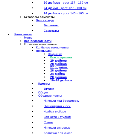
20 дюймов
- рост 117 - 135 см
24 дюйма
- рост 127 - 150 см
26 дюймов
- рост 145 - 165 см
Беговелы самокаты
Велосипеды
Беговелы
Самокаты
Компоненты
Меню
Все велозапчасти
Колёсные компоненты
Колёсные компоненты
Покрышки
Покрышки
Все покрышки
29 дюймов
28 дюймов
27,5 дюйма
26 дюймов
24 дюйма
20 дюймов
10–18 дюймов
Камеры
Втулки
Обода
Ободные ленты
Ниппели под бескамерку
Эксцентрики и оси
Колёса в сборе
Запчасти к втулкам
Спицы
Ниппели спицевые
Колпачки для камер