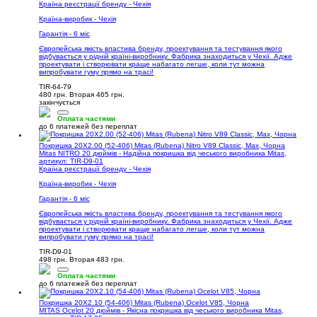
Країна реєстрації бренду - Чехія
Країна-виробик - Чехія
Гарантія - 6 міс
Європейська якість властива бренду, проектування та тестування якого
відбувається у рідній країні-виробнику. Фабрика знаходиться у Чехії. Адже
проектувати і створювати краще набагато легше, коли тут можна
випробувати гуму прямо на трасі!
TIR-64-79
480 грн.
Вторая 465 грн.
закінчується
Оплата частями
до 6 платежей без переплат
Покришка 20X2.00 (52-406) Mitas (Rubena) Nitro V89 Classic, Max, Чорна
Mitas NITRO 20 дюймів - Надійна покришка від чеського виробника Mitas,
артикул: TIR-D9-01
Країна реєстрації бренду - Чехія
Країна-виробик - Чехія
Гарантія - 6 міс
Європейська якість властива бренду, проектування та тестування якого
відбувається у рідній країні-виробнику. Фабрика знаходиться у Чехії. Адже
проектувати і створювати краще набагато легше, коли тут можна
випробувати гуму прямо на трасі!
TIR-D9-01
498 грн.
Вторая 483 грн.
Оплата частями
до 6 платежей без переплат
Покришка 20X2.10 (54-406) Mitas (Rubena) Ocelot V85, Чорна
MITAS Ocelot 20 дюймів - Якісна покришка від чеського виробника Mitas,