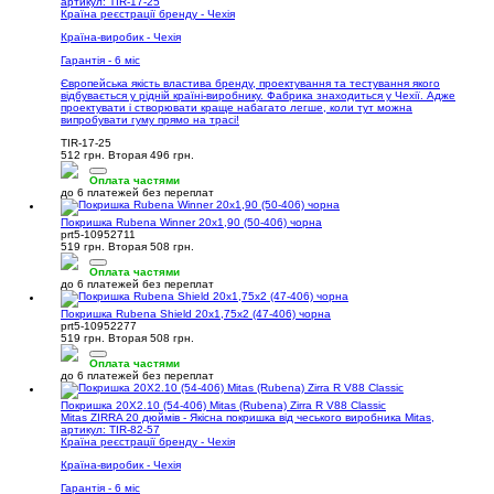
артикул: TIR-17-25
Країна реєстрації бренду - Чехія
Країна-виробик - Чехія
Гарантія - 6 міс
Європейська якість властива бренду, проектування та тестування якого
відбувається у рідній країні-виробнику. Фабрика знаходиться у Чехії. Адже
проектувати і створювати краще набагато легше, коли тут можна
випробувати гуму прямо на трасі!
TIR-17-25
512 грн.
Вторая 496 грн.
Оплата частями
до 6 платежей без переплат
Покришка Rubena Winner 20x1,90 (50-406) чорна
prt5-10952711
519 грн.
Вторая 508 грн.
Оплата частями
до 6 платежей без переплат
Покришка Rubena Shield 20x1,75x2 (47-406) чорна
prt5-10952277
519 грн.
Вторая 508 грн.
Оплата частями
до 6 платежей без переплат
Покришка 20X2.10 (54-406) Mitas (Rubena) Zirra R V88 Classic
Mitas ZIRRA 20 дюймів - Якісна покришка від чеського виробника Mitas,
артикул: TIR-82-57
Країна реєстрації бренду - Чехія
Країна-виробик - Чехія
Гарантія - 6 міс