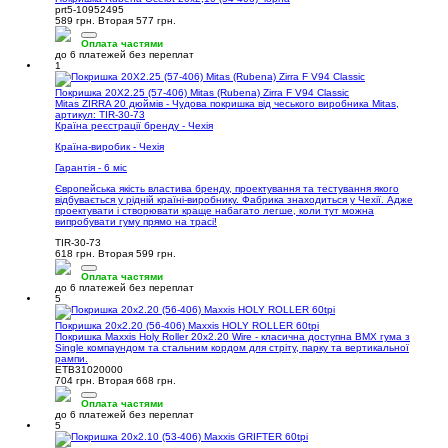
prt5-10952495
589 грн.
Вторая 577 грн.
Оплата частями
до 6 платежей без переплат
1
Покришка 20X2.25 (57-406) Mitas (Rubena) Zirra F V94 Classic
Mitas ZIRRA 20 дюймів - Чудова покришка від чеського виробника Mitas,
артикул: TIR-30-73
Країна реєстрації бренду - Чехія
Країна-виробик - Чехія
Гарантія - 6 міс
Європейська якість властива бренду, проектування та тестування якого
відбувається у рідній країні-виробнику. Фабрика знаходиться у Чехії. Адже
проектувати і створювати краще набагато легше, коли тут можна
випробувати гуму прямо на трасі!
TIR-30-73
618 грн.
Вторая 599 грн.
Оплата частями
до 6 платежей без переплат
5
Покришка 20x2.20 (56-406) Maxxis HOLY ROLLER 60tpi
Покришка Maxxis Holy Roller 20x2.20 Wire - класична доступна BMX гума з
Single компаундом та стальним кордом для стріту, парку та вертикальної
рампи.
ETB31020000
704 грн.
Вторая 668 грн.
Оплата частями
до 6 платежей без переплат
5