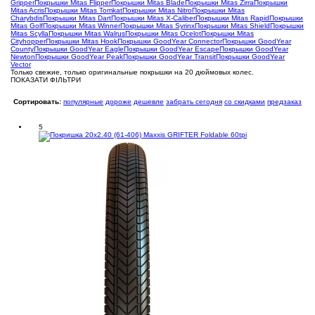
Gripper
Покрышки Mitas Flipper
Покрышки Mitas Blade
Покрышки Mitas Zirra
Покрышки
Mitas Acris
Покрышки Mitas Tomkat
Покрышки Mitas Nitro
Покрышки Mitas
Charybdis
Покрышки Mitas Dart
Покрышки Mitas X-Caliber
Покрышки Mitas Rapid
Покрышки
Mitas Golf
Покрышки Mitas Winner
Покрышки Mitas Syrinx
Покрышки Mitas Shield
Покрышки
Mitas Scylla
Покрышки Mitas Walrus
Покрышки Mitas Ocelot
Покрышки Mitas
Cityhopper
Покрышки Mitas Hook
Покрышки GoodYear Connector
Покрышки GoodYear
County
Покрышки GoodYear Eagle
Покрышки GoodYear Escape
Покрышки GoodYear
Newton
Покрышки GoodYear Peak
Покрышки GoodYear Transit
Покрышки GoodYear
Vector
Только свежие, только оригинальные покрышки на 20 дюймовых колес.
ПОКАЗАТИ ФІЛЬТРИ
Сортировать:
популярные
дороже
дешевле
забрать сегодня
со скидками
предзаказ
5