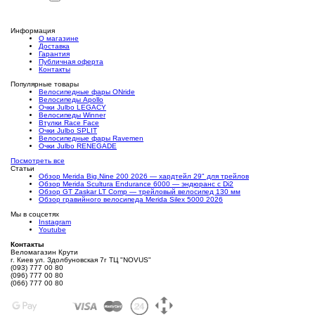
Информация
О магазине
Доставка
Гарантия
Публичная оферта
Контакты
Популярные товары
Велосипедные фары ONride
Велосипеды Apollo
Очки Julbo LEGACY
Велосипеды Winner
Втулки Race Face
Очки Julbo SPLIT
Велосипедные фары Ravemen
Очки Julbo RENEGADE
Посмотреть все
Статьи
Обзор Merida Big.Nine 200 2026 — хардтейл 29" для трейлов
Обзор Merida Scultura Endurance 6000 — эндюранс с Di2
Обзор GT Zaskar LT Comp — трейловый велосипед 130 мм
Обзор гравийного велосипеда Merida Silex 5000 2026
Мы в соцсетях
Instagram
Youtube
Контакты
Веломагазин Крути
г. Киев ул. Здолбуновская 7г ТЦ "NOVUS"
(093) 777 00 80
(096) 777 00 80
(066) 777 00 80