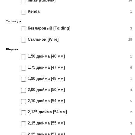
Mitas [Rubena]
16
Kenda
1
Тип корда
Кевларовый [Folding]
3
Стальной [Wire]
25
Ширина
1,50 дюйма [40 мм]
1
1,75 дюйма [47 мм]
6
1,90 дюйма [48 мм]
1
2,00 дюйма [50 мм]
4
2,10 дюйма [54 мм]
5
2,125 дюйма [54 мм]
2
2,15 дюйма [55 мм]
3
2,25 дюйма [57 мм]
3