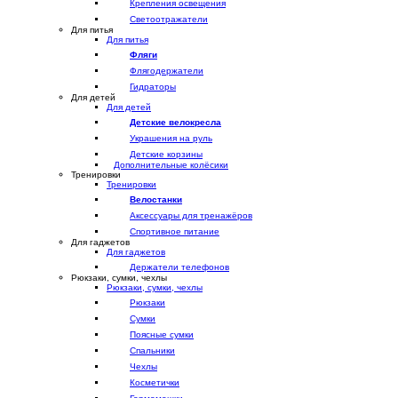
Крепления освещения
Светоотражатели
Для питья
Для питья
Фляги
Флягодержатели
Гидраторы
Для детей
Для детей
Детские велокресла
Украшения на руль
Детские корзины
Дополнительные колёсики
Тренировки
Тренировки
Велостанки
Аксессуары для тренажёров
Спортивное питание
Для гаджетов
Для гаджетов
Держатели телефонов
Рюкзаки, сумки, чехлы
Рюкзаки, сумки, чехлы
Рюкзаки
Сумки
Поясные сумки
Спальники
Чехлы
Косметички