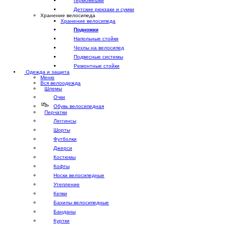
Гермомешки
Детские рюкзаки и сумки
Хранение велосипеда
Хранение велосипеда
Подножки
Напольные стойки
Чехлы на велосипед
Подвесные системы
Ремонтные стойки
Одежда и защита
Меню
Вся велоодежда
Шлемы
Очки
Обувь велосипедная
Перчатки
Леггинсы
Шорты
Футболки
Джерси
Костюмы
Кофты
Носки велосипедные
Утепление
Кепки
Бахилы велосипедные
Банданы
Куртки