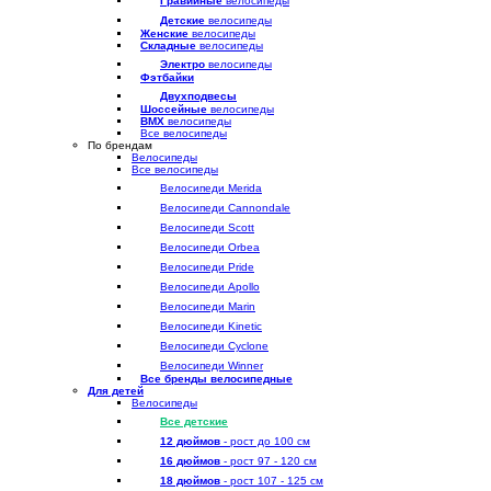
Гравийные
велосипеды
Детские
велосипеды
Женские
велосипеды
Складные
велосипеды
Электро
велосипеды
Фэтбайки
Двухподвесы
Шоссейные
велосипеды
BMX
велосипеды
Все велосипеды
По брендам
Велосипеды
Все велосипеды
Велосипеди Merida
Велосипеди Cannondale
Велосипеди Scott
Велосипеди Orbea
Велосипеди Pride
Велосипеди Apollo
Велосипеди Marin
Велосипеди Kinetic
Велосипеди Cyclone
Велосипеди Winner
Все бренды велосипедные
Для детей
Велосипеды
Все детские
12 дюймов
- рост до 100 см
16 дюймов
- рост 97 - 120 см
18 дюймов
- рост 107 - 125 см