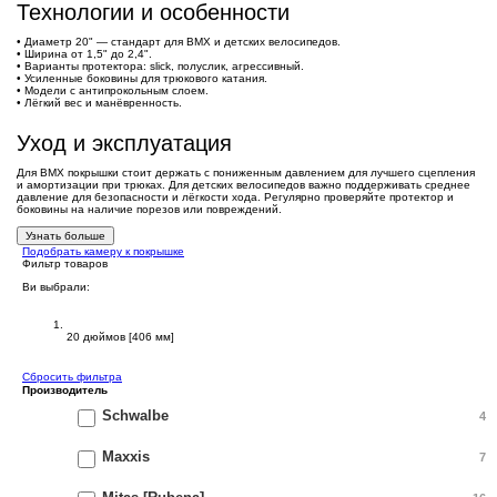
Технологии и особенности
• Диаметр 20" — стандарт для BMX и детских велосипедов.
• Ширина от 1,5" до 2,4".
• Варианты протектора: slick, полуслик, агрессивный.
• Усиленные боковины для трюкового катания.
• Модели с антипрокольным слоем.
• Лёгкий вес и манёвренность.
Уход и эксплуатация
Для BMX покрышки стоит держать с пониженным давлением для лучшего сцепления
и амортизации при трюках. Для детских велосипедов важно поддерживать среднее
давление для безопасности и лёгкости хода. Регулярно проверяйте протектор и
боковины на наличие порезов или повреждений.
Узнать больше
Подобрать камеру к покрышке
Фильтр товаров
Ви выбрали:
Диаметр
20 дюймов [406 мм]
Сбросить фильтра
Производитель
Schwalbe
4
Maxxis
7