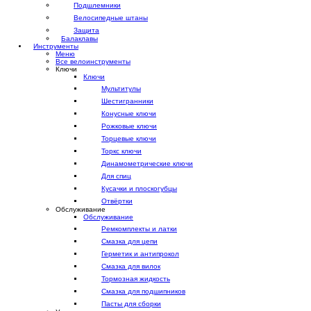
Подшлемники
Велосипедные штаны
Защита
Балаклавы
Инструменты
Меню
Все велоинструменты
Ключи
Ключи
Мультитулы
Шестигранники
Конусные ключи
Рожковые ключи
Торцевые ключи
Торкс ключи
Динамометрические ключи
Для спиц
Кусачки и плоскогубцы
Отвёртки
Обслуживание
Обслуживание
Ремкомплекты и латки
Смазка для цепи
Герметик и антипрокол
Смазка для вилок
Тормозная жидкость
Смазка для подшипников
Пасты для сборки