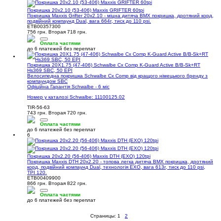
Покришка 20x2.10 (53-406) Maxxis GRIFTER 60tpi
Покришка Maxxis Grifter 20x2.10 - міцна дитяча BMX покришка, дротяний корд,
подвійний компаунд Dual, вага 664г, тиск до 110 psi.
ETB00357300
756 грн.
Вторая 718 грн.
Оплата частями
до 6 платежей без переплат
Покришка 20X1.75 (47-406) Schwalbe Cx Comp K-Guard Active B/B-Sk+RT
Hs369 SBC, 50 EPI
Велосипедна покришка Schwalbe Cx Comp від кращого німецького бренду з
компаундом SBC
Офіційна Гарантія Schwalbe - 6 міс
Номер у каталозі Schwalbe: 11100125.02
TIR-56-63
743 грн.
Вторая 720 грн.
Оплата частями
до 6 платежей без переплат
6
Покришка 20x2.20 (56-406) Maxxis DTH (EXO) 120tpi
Покришка Maxxis DTH 20x2.20 - топова легка дитяча BMX покришка, дротяний
корд, подвійний компаунд Dual, технологія EXO, вага 613г, тиск до 110 psi,
TPI 120.
ETB00409900
866 грн.
Вторая 822 грн.
Оплата частями
до 6 платежей без переплат
Страницы:
1
2