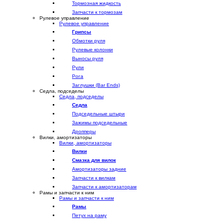
Тормозная жидкость
Запчасти к тормозам
Рулевое управление
Рулевое управление
Грипсы
Обмотки руля
Рулевые колонки
Выносы руля
Рули
Рога
Заглушки (Bar Ends)
Седла, подседелы
Седла, подседелы
Седла
Подседельные штыри
Зажимы подседельные
Дропперы
Вилки, амортизаторы
Вилки, амортизаторы
Вилки
Смазка для вилок
Амортизаторы задние
Запчасти к вилкам
Запчасти к амортизаторам
Рамы и запчасти к ним
Рамы и запчасти к ним
Рамы
Петух на раму