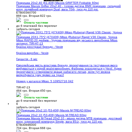
Покришка 20x2.40 (61-406) Maxxis GRIFTER Foldable 60tpi
Покришка Maxxis Grifter 20x2.40 - топова дитяча BMX покришка, складний
корд, подвійний компаунд Dual, вага 704г, тиск до 110 psi.
ETB00360700
866 грн.
Вторая 822 грн.
Оплата частями
до 6 платежей без переплат
забрать сегодня
Покришка 20X1.75*2 (47X406) Mitas (Rubena) Rapid V36 Classic, Чорна
Mitas RAPID 20 дюймів - Чудова покришка від чеського виробника Mitas,
артикул: TIR-H7-13
Країна реєстрації бренду - Чехія
Країна-виробик - Чехія
Гарантія - 6 міс
Європейська якість властива бренду, проектування та тестування якого
відбувається у рідній країні-виробнику. Фабрика знаходиться у Чехії. Адже
проектувати і створювати краще набагато легше, коли тут можна
випробувати гуму прямо на трасі!
Номер у каталозі Mitas: 5 10952716 042
TIR-H7-13
464 грн.
Вторая 450 грн.
Оплата частями
до 6 платежей без переплат
6
забрать сегодня
Покришка 20x2.10 (53-406) Maxxis M-TREAD 60tpi
Покришка Maxxis M-Tread 20x2.10 - міцна дитяча MTB покришка, дротяний
корд, одинарний компаунд Single, вага 851г, тиск до 110 psi.
ETB30696000
704 грн.
Вторая 668 грн.