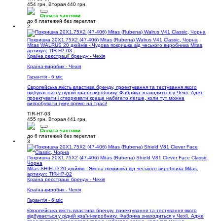
454 грн.
Вторая 440 грн.
Оплата частями
до 6 платежей без переплат
2
Покришка 20X1.75X2 (47-406) Mitas (Rubena) Walrus V41 Classic, Чорна
Mitas WALRUS 20 дюймів - Чудова покришка від чеського виробника Mitas,
артикул: TIR-H7-03
Країна реєстрації бренду - Чехія
Країна-виробик - Чехія
Гарантія - 6 міс
Європейська якість властива бренду, проектування та тестування якого
відбувається у рідній країні-виробнику. Фабрика знаходиться у Чехії. Адже
проектувати і створювати краще набагато легше, коли тут можна
випробувати гуму прямо на трасі!
TIR-H7-03
455 грн.
Вторая 441 грн.
Оплата частями
до 6 платежей без переплат
3
Покришка 20X1.75X2 (47-406) Mitas (Rubena) Shield V81 Clever Face Classic,
Чорна
Mitas SHIELD 20 дюймів - Якісна покришка від чеського виробника Mitas,
артикул: TIR-H7-02
Країна реєстрації бренду - Чехія
Країна-виробик - Чехія
Гарантія - 6 міс
Європейська якість властива бренду, проектування та тестування якого
відбувається у рідній країні-виробнику. Фабрика знаходиться у Чехії. Адже