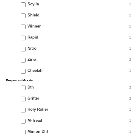
Scylla
1
Shield
1
Winner
1
Rapid
1
Nitro
1
Zirra
2
Cheetah
1
Покрышки Maxxis
Dth
2
Grifter
2
Holy Roller
1
M-Tread
1
Minion Dhf
1