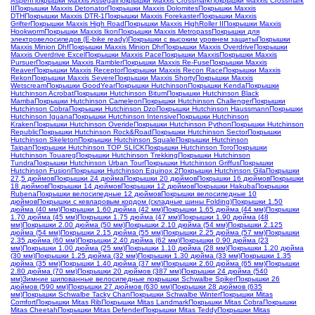
Aspen
Покрышки Maxxis Assegai
Покрышки Maxxis Crossmark
Покрышки Maxxis Crossmark
II
Покрышки Maxxis Detonator
Покрышки Maxxis Dolomites
Покрышки Maxxis
DTH
Покрышки Maxxis DTR-1
Покрышки Maxxis Forekaster
Покрышки Maxxis
Grifter
Покрышки Maxxis High Road
Покрышки Maxxis HighRoller II
Покрышки Maxxis
Hookworm
Покрышки Maxxis Ikon
Покрышки Maxxis Metropass
Покрышки для
электровелосипедов (E-bike ready)
Покрышки с высоким уровнем защиты
Покрышки
Maxxis Minion Dhf
Покрышки Maxxis Minion Dhr
Покрышки Maxxis Overdrive
Покрышки
Maxxis Overdrive Excel
Покрышки Maxxis Pace
Покрышки Maxxis
Покрышки Maxxis
Pursuer
Покрышки Maxxis Rambler
Покрышки Maxxis Re-Fuse
Покрышки Maxxis
Reaver
Покрышки Maxxis Receptor
Покрышки Maxxis Recon Race
Покрышки Maxxis
Rekon
Покрышки Maxxis Severe
Покрышки Maxxis Shorty
Покрышки Maxxis
Wetscream
Покрышки GoodYear
Покрышки Hutchinson
Покрышки Kenda
Покрышки
Hutchinson Acrobat
Покрышки Hutchinson Bitum
Покрышки Hutchinson Black
Mamba
Покрышки Hutchinson Cameleon
Покрышки Hutchinson Challenger
Покрышки
Hutchinson Cobra
Покрышки Hutchinson Dzo
Покрышки Hutchinson Haussmann
Покрышки
Hutchinson Iguana
Покрышки Hutchinson Intensive
Покрышки Hutchinson
Kraken
Покрышки Hutchinson Overide
Покрышки Hutchinson Python
Покрышки Hutchinson
Republic
Покрышки Hutchinson Rock&Road
Покрышки Hutchinson Sector
Покрышки
Hutchinson Skeleton
Покрышки Hutchinson Squale
Покрышки Hutchinson
Taipan
Покрышки Hutchinson TOP SLICK
Покрышки Hutchinson Toro
Покрышки
Hutchinson Touareg
Покрышки Hutchinson Trekking
Покрышки Hutchinson
Tundra
Покрышки Hutchinson Urban Tour
Покрышки Hutchinson Griffus
Покрышки
Hutchinson Fusion
Покрышки Hutchinson Equinox 2
Покрышки Hutchinson Gila
Покрышки
27,5 дюймов
Покрышки 24 дюйма
Покрышки 20 дюймов
Покрышки 16 дюймов
Покрышки
18 дюймов
Покрышки 14 дюймов
Покрышки 12 дюймов
Покрышки Hakuba
Покрышки
Rubena
Покрышки велосипедные 12 дюймов
Покрышки велосипедные 10
дюймов
Покрышки с кевларовым кордом (складные шины Folding)
Покрышки 1.50
дюйма (40 мм)
Покрышки 1.60 дюйма (42 мм)
Покрышки 1.65 дюйма (44 мм)
Покрышки
1.70 дюйма (45 мм)
Покрышки 1.75 дюйма (47 мм)
Покрышки 1.90 дюйма (48
мм)
Покрышки 2.00 дюйма (50 мм)
Покрышки 2.10 дюйма (54 мм)
Покрышки 2.125
дюйма (54 мм)
Покрышки 2.15 дюйма (55 мм)
Покрышки 2.25 дюйма (57 мм)
Покрышки
2.35 дюйма (60 мм)
Покрышки 2.40 дюйма (62 мм)
Покрышки 0.90 дюйма (23
мм)
Покрышки 1.00 дюйма (25 мм)
Покрышки 1.10 дюйма (28 мм)
Покрышки 1.20 дюйма
(30 мм)
Покрышки 1.25 дюйма (32 мм)
Покрышки 1.30 дюйма (33 мм)
Покрышки 1.35
дюйма (35 мм)
Покрышки 1.40 дюйма (37 мм)
Покрышки 2.60 дюйма (65 мм)
Покрышки
2.80 дюйма (70 мм)
Покрышки 20 дюймов (387 мм)
Покрышки 24 дюйма (540
мм)
Зимние шипованные велосипедные покрышки Schwalbe Spiker
Покрышки 26
дюймов (590 мм)
Покрышки 27 дюймов (630 мм)
Покрышки 28 дюймов (635
мм)
Покрышки Schwalbe Tacky Chan
Покрышки Schwalbe Winter
Покрышки Mitas
Comfort
Покрышки Mitas Rib
Покрышки Mitas Landmark
Покрышки Mitas Cobra
Покрышки
Mitas Cheetah
Покрышки Mitas Defender
Покрышки Mitas Teddy
Покрышки Mitas