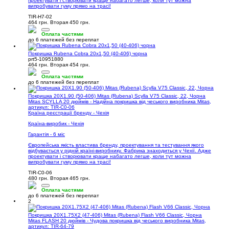
проектувати і створювати краще набагато легше, коли тут можна
випробувати гуму прямо на трасі!
TIR-H7-02
464 грн.
Вторая 450 грн.
Оплата частями
до 6 платежей без переплат
Покришка Rubena Cobra 20x1,50 (40-406) чорна
prt5-10951880
464 грн.
Вторая 454 грн.
Оплата частями
до 6 платежей без переплат
Покришка 20X1.90 (50-406) Mitas (Rubena) Scylla V75 Classic, 22, Чорна
Mitas SCYLLA 20 дюймів - Надійна покришка від чеського виробника Mitas,
артикул: TIR-C0-06
Країна реєстрації бренду - Чехія
Країна-виробик - Чехія
Гарантія - 6 міс
Європейська якість властива бренду, проектування та тестування якого
відбувається у рідній країні-виробнику. Фабрика знаходиться у Чехії. Адже
проектувати і створювати краще набагато легше, коли тут можна
випробувати гуму прямо на трасі!
TIR-C0-06
480 грн.
Вторая 465 грн.
Оплата частями
до 6 платежей без переплат
2
Покришка 20X1.75X2 (47-406) Mitas (Rubena) Flash V66 Classic, Чорна
Mitas FLASH 20 дюймів - Чудова покришка від чеського виробника Mitas,
артикул: TIR-64-79