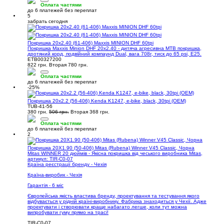
Оплата частями
до 6 платежей без переплат
5
забрать сегодня
Покришка 20x2.40 (61-406) Maxxis MINION DHF 60tpi
Покришка Maxxis Minion DHF 20x2.40 - дитяча агресивна MTB покришка,
дротяний корд, подвійний компаунд Dual, вага 708г, тиск до 65 psi, E25.
ETB00327200
822 грн.
Вторая 780 грн.
Оплата частями
до 6 платежей без переплат
-25%
Покришка 20x2.2 (56-406) Kenda K1247, e-bike, black, 30tpi (OEM)
TUB-41-56
380 грн.
506 грн.
Вторая 368 грн.
Оплата частями
до 6 платежей без переплат
2
Покришка 20X1.90 (50-406) Mitas (Rubena) Winner V45 Classic, Чорна
Mitas WINNER 20 дюймів - Якісна покришка від чеського виробника Mitas,
артикул: TIR-C0-07
Країна реєстрації бренду - Чехія
Країна-виробик - Чехія
Гарантія - 6 міс
Європейська якість властива бренду, проектування та тестування якого
відбувається у рідній країні-виробнику. Фабрика знаходиться у Чехії. Адже
проектувати і створювати краще набагато легше, коли тут можна
випробувати гуму прямо на трасі!
TIR-C0-07