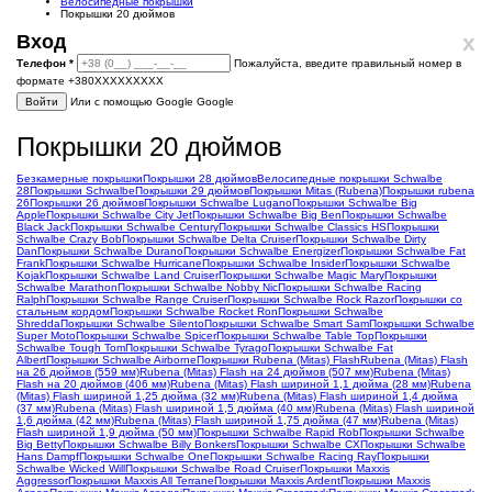
Велосипедные покрышки
Покрышки 20 дюймов
x
Вход
Телефон
*
Пожалуйста, введите правильный номер в
формате +380XXXXXXXXX
Войти
Или с помощью Google
Google
Покрышки 20 дюймов
Безкамерные покрышки
Покрышки 28 дюймов
Велосипедные покрышки Schwalbe
28
Покрышки Schwalbe
Покрышки 29 дюймов
Покрышки Mitas (Rubena)
Покрышки rubena
26
Покрышки 26 дюймов
Покрышки Schwalbe Lugano
Покрышки Schwalbe Big
Apple
Покрышки Schwalbe City Jet
Покрышки Schwalbe Big Ben
Покрышки Schwalbe
Black Jack
Покрышки Schwalbe Century
Покрышки Schwalbe Classics HS
Покрышки
Schwalbe Crazy Bob
Покрышки Schwalbe Delta Cruiser
Покрышки Schwalbe Dirty
Dan
Покрышки Schwalbe Durano
Покрышки Schwalbe Energizer
Покрышки Schwalbe Fat
Frank
Покрышки Schwalbe Hurricane
Покрышки Schwalbe Insider
Покрышки Schwalbe
Kojak
Покрышки Schwalbe Land Cruiser
Покрышки Schwalbe Magic Mary
Покрышки
Schwalbe Marathon
Покрышки Schwalbe Nobby Nic
Покрышки Schwalbe Racing
Ralph
Покрышки Schwalbe Range Cruiser
Покрышки Schwalbe Rock Razor
Покрышки со
стальным кордом
Покрышки Schwalbe Rocket Ron
Покрышки Schwalbe
Shredda
Покрышки Schwalbe Silento
Покрышки Schwalbe Smart Sam
Покрышки Schwalbe
Super Moto
Покрышки Schwalbe Spicer
Покрышки Schwalbe Table Top
Покрышки
Schwalbe Tough Tom
Покрышки Schwalbe Tyrago
Покрышки Schwalbe Fat
Albert
Покрышки Schwalbe Airborne
Покрышки Rubena (Mitas) Flash
Rubena (Mitas) Flash
на 26 дюймов (559 мм)
Rubena (Mitas) Flash на 24 дюймов (507 мм)
Rubena (Mitas)
Flash на 20 дюймов (406 мм)
Rubena (Mitas) Flash шириной 1,1 дюйма (28 мм)
Rubena
(Mitas) Flash шириной 1,25 дюйма (32 мм)
Rubena (Mitas) Flash шириной 1,4 дюйма
(37 мм)
Rubena (Mitas) Flash шириной 1,5 дюйма (40 мм)
Rubena (Mitas) Flash шириной
1,6 дюйма (42 мм)
Rubena (Mitas) Flash шириной 1,75 дюйма (47 мм)
Rubena (Mitas)
Flash шириной 1,9 дюйма (50 мм)
Покрышки Schwalbe Rapid Rob
Покрышки Schwalbe
Big Betty
Покрышки Schwalbe Billy Bonkers
Покрышки Schwalbe CX
Покрышки Schwalbe
Hans Dampf
Покрышки Schwalbe One
Покрышки Schwalbe Racing Ray
Покрышки
Schwalbe Wicked Will
Покрышки Schwalbe Road Cruiser
Покрышки Maxxis
Aggressor
Покрышки Maxxis All Terrane
Покрышки Maxxis Ardent
Покрышки Maxxis