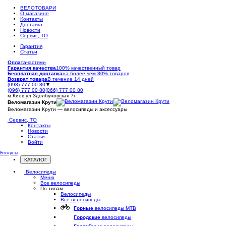
ВЕЛОТОВАРИ
О магазине
Контакты
Доставка
Новости
Сервис, ТО
Гарантия
Статьи
Оплата
частями
Гарантия качества
100% качественный товар
Бесплатная доставка
на более чем 80% товаров
Возврат товара
В течение 14 дней
(093) 777 00 80
▼
(096) 777 00 80
(066) 777 00 80
м.Киев ул.Здолбуновская 7г
Веломагазин Крути
Веломагазин Крути — велосипеды и аксессуары
Сервис, ТО
Контакты
Новости
Статьи
Войти
Бонусы
КАТАЛОГ
Открыть
меню
Велосипеды
Меню
Все велосипеды
По типам
Велосипеды
Все велосипеды
Горные
велосипеды MTB
Городские
велосипеды