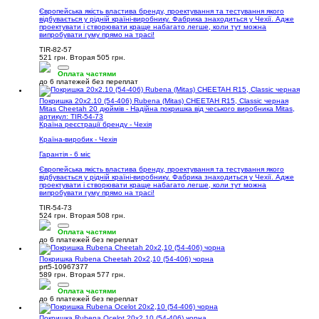
Європейська якість властива бренду, проектування та тестування якого
відбувається у рідній країні-виробнику. Фабрика знаходиться у Чехії. Адже
проектувати і створювати краще набагато легше, коли тут можна
випробувати гуму прямо на трасі!
TIR-82-57
521 грн.
Вторая 505 грн.
Оплата частями
до 6 платежей без переплат
Покришка 20x2.10 (54-406) Rubena (Mitas) CHEETAH R15, Classic черная
Mitas Cheetah 20 дюймів - Надійна покришка від чеського виробника Mitas,
артикул: TIR-54-73
Країна реєстрації бренду - Чехія
Країна-виробик - Чехія
Гарантія - 6 міс
Європейська якість властива бренду, проектування та тестування якого
відбувається у рідній країні-виробнику. Фабрика знаходиться у Чехії. Адже
проектувати і створювати краще набагато легше, коли тут можна
випробувати гуму прямо на трасі!
TIR-54-73
524 грн.
Вторая 508 грн.
Оплата частями
до 6 платежей без переплат
Покришка Rubena Cheetah 20x2,10 (54-406) чорна
prt5-10967377
589 грн.
Вторая 577 грн.
Оплата частями
до 6 платежей без переплат
Покришка Rubena Ocelot 20x2,10 (54-406) чорна