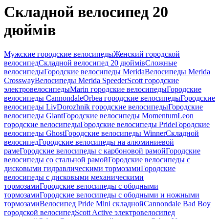
Складной велосипед 20
дюймів
Мужские городские велосипеды
Женский городской
велосипед
Складной велосипед 20 дюймів
Сложные
велосипеды
Городские велосипеды Merida
Велосипеды Merida
Crossway
Велосипеды Merida Speeder
Scott городские
электровелосипеды
Marin городские велосипеды
Городские
велосипеды Cannondale
Orbea городские велосипеды
Городские
велосипеды Liv
Dorozhnik городские велосипеды
Городские
велосипеды Giant
Городские велосипеды Momentum
Leon
городские велосипеды
Городские велосипеды Pride
Городские
велосипеды Ghost
Городские велосипеды Winner
Складной
велосипед
Городские велосипеды на алюминиевой
раме
Городские велосипеды с карбоновой рамой
Городские
велосипеды со стальной рамой
Городские велосипеды с
дисковыми гидравлическими тормозами
Городские
велосипеды с дисковыми механическими
тормозами
Городские велосипеды с ободными
тормозами
Городские велосипеды с ободными и ножными
тормозами
Велосипед Pride Mini складной
Cannondale Bad Boy
городской велосипед
Scott Active электровелосипед