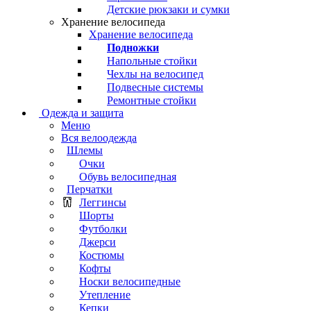
Детские рюкзаки и сумки
Хранение велосипеда
Хранение велосипеда
Подножки
Напольные стойки
Чехлы на велосипед
Подвесные системы
Ремонтные стойки
Одежда и защита
Меню
Вся велоодежда
Шлемы
Очки
Обувь велосипедная
Перчатки
Леггинсы
Шорты
Футболки
Джерси
Костюмы
Кофты
Носки велосипедные
Утепление
Кепки