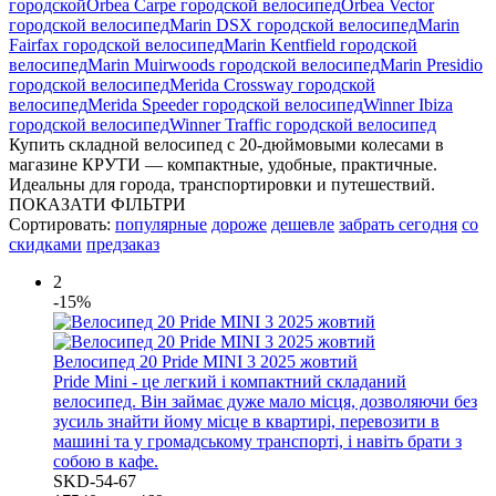
городской
Orbea Carpe городской велосипед
Orbea Vector
городской велосипед
Marin DSX городской велосипед
Marin
Fairfax городской велосипед
Marin Kentfield городской
велосипед
Marin Muirwoods городской велосипед
Marin Presidio
городской велосипед
Merida Crossway городской
велосипед
Merida Speeder городской велосипед
Winner Ibiza
городской велосипед
Winner Traffic городской велосипед
Купить складной велосипед с 20-дюймовыми колесами в
магазине КРУТИ — компактные, удобные, практичные.
Идеальны для города, транспортировки и путешествий.
ПОКАЗАТИ ФІЛЬТРИ
Сортировать:
популярные
дороже
дешевле
забрать сегодня
со
скидками
предзаказ
2
-15%
Велосипед 20 Pride MINI 3 2025 жовтий
Pride Mini - це легкий і компактний складаний
велосипед. Він займає дуже мало місця, дозволяючи без
зусиль знайти йому місце в квартирі, перевозити в
машині та у громадському транспорті, і навіть брати з
собою в кафе.
SKD-54-67