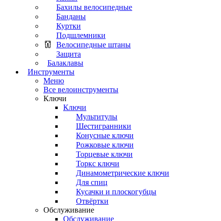
Бахилы велосипедные
Банданы
Куртки
Подшлемники
Велосипедные штаны
Защита
Балаклавы
Инструменты
Меню
Все велоинструменты
Ключи
Ключи
Мультитулы
Шестигранники
Конусные ключи
Рожковые ключи
Торцевые ключи
Торкс ключи
Динамометрические ключи
Для спиц
Кусачки и плоскогубцы
Отвёртки
Обслуживание
Обслуживание