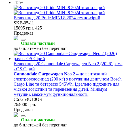
-15%
Велосипед 20 Pride MINI 8 2024 темно-сірий
SKE-05-11
15895 грн.
425
Предзаказ
Оплата частями
до 6 платежей без переплат
Велосипед 20 Cannondale Cargowagen Neo 2 (2026) рама
- OS Сірий
Cannondale Cargowagen Neo 2
– це вантажний
електровелосипед (200 кг) з потужним двигуном Bosch
Cargo Line та батареєю 545Wh. Ідеально підходить для
міської логістики та перевезення дітей. Мінімум
метушні, максимум функціональності.
C67253U10OS
264000 грн.
Предзаказ
Оплата частями
до 6 платежей без переплат