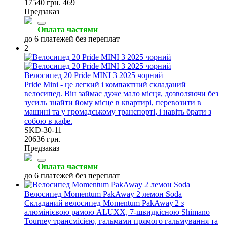
17540 грн.
469
Предзаказ
Оплата частями
до 6 платежей без переплат
2
Велосипед 20 Pride MINI 3 2025 чорний
Pride Mini - це легкий і компактний складаний
велосипед. Він займає дуже мало місця, дозволяючи без
зусиль знайти йому місце в квартирі, перевозити в
машині та у громадському транспорті, і навіть брати з
собою в кафе.
SKD-30-11
20636 грн.
Предзаказ
Оплата частями
до 6 платежей без переплат
Велосипед Momentum PakAway 2 лемон Soda
Складаний велосипед Momentum PakAway 2 з
алюмінієвою рамою ALUXX, 7‑швидкісною Shimano
Tourney трансмісією, гальмами прямого гальмування та