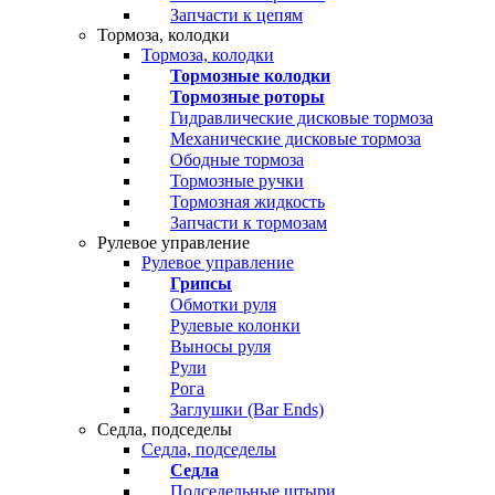
Запчасти к цепям
Тормоза, колодки
Тормоза, колодки
Тормозные колодки
Тормозные роторы
Гидравлические дисковые тормоза
Механические дисковые тормоза
Ободные тормоза
Тормозные ручки
Тормозная жидкость
Запчасти к тормозам
Рулевое управление
Рулевое управление
Грипсы
Обмотки руля
Рулевые колонки
Выносы руля
Рули
Рога
Заглушки (Bar Ends)
Седла, подседелы
Седла, подседелы
Седла
Подседельные штыри