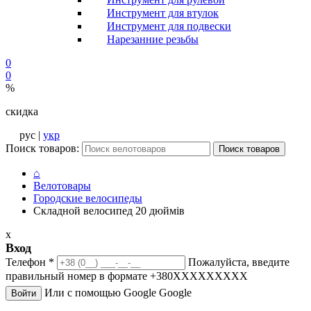
Инструмент для втулок
Инструмент для подвески
Нарезанние резьбы
0
0
%
скидка
рус |
укр
Поиск товаров:
Поиск товаров
⌂
Велотовары
Городские велосипеды
Складной велосипед 20 дюймів
x
Вход
Телефон
*
Пожалуйста, введите
правильный номер в формате +380XXXXXXXXX
Или с помощью Google
Google
Войти