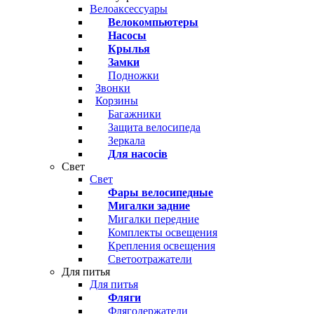
Велоаксессуары
Велокомпьютеры
Насосы
Крылья
Замки
Подножки
Звонки
Корзины
Багажники
Защита велосипеда
Зеркала
Для насосів
Свет
Свет
Фары велосипедные
Мигалки задние
Мигалки передние
Комплекты освещения
Крепления освещения
Светоотражатели
Для питья
Для питья
Фляги
Флягодержатели