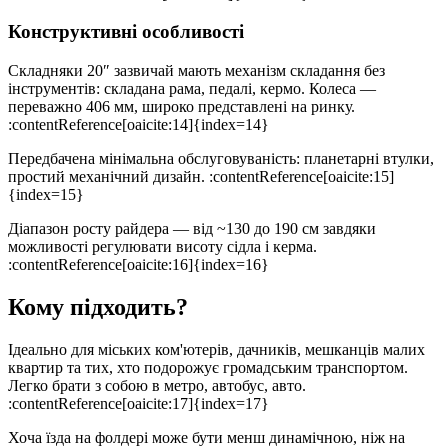
Конструктивні особливості
Складняки 20″ зазвичай мають механізм складання без
інструментів: складана рама, педалі, кермо. Колеса —
переважно 406 мм, широко представлені на ринку.
:contentReference[oaicite:14]{index=14}
Передбачена мінімальна обслуговуваність: планетарні втулки,
простий механічний дизайн. :contentReference[oaicite:15]
{index=15}
Діапазон росту райдера — від ~130 до 190 см завдяки
можливості регулювати висоту сідла і керма.
:contentReference[oaicite:16]{index=16}
Кому підходить?
Ідеально для міських ком'ютерів, дачників, мешканців малих
квартир та тих, хто подорожує громадським транспортом.
Легко брати з собою в метро, автобус, авто.
:contentReference[oaicite:17]{index=17}
Хоча їзда на фолдері може бути менш динамічною, ніж на