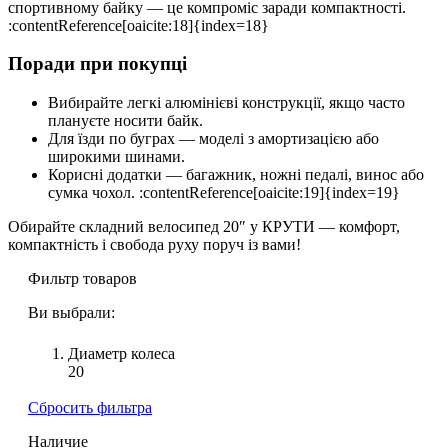
спортивному байку — це компроміс заради компактності.
:contentReference[oaicite:18]{index=18}
Поради при покупці
Вибирайте легкі алюмінієві конструкції, якщо часто
плануєте носити байк.
Для їзди по буграх — моделі з амортизацією або
широкими шинами.
Корисні додатки — багажник, ножні педалі, винос або
сумка чохол. :contentReference[oaicite:19]{index=19}
Обирайте складний велосипед 20″ у КРУТИ — комфорт,
компактність і свобода руху поруч із вами!
Фильтр товаров
Ви выбрали:
Диаметр колеса
20
Сбросить фильтра
Наличие