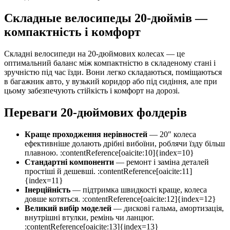
Складные велосипеды 20-дюймів —
компактність і комфорт
Складні велосипеди на 20-дюймових колесах — це
оптимальний баланс між компактністю в складеному стані і
зручністю під час їзди. Вони легко складаються, поміщаються
в багажник авто, у вузький коридор або під сидіння, але при
цьому забезпечують стійкість і комфорт на дорозі.
Переваги 20-дюймових фолдерів
Краще проходження нерівностей
— 20″ колеса
ефективніше долають дрібні вибоїни, роблячи їзду більш
плавною. :contentReference[oaicite:10]{index=10}
Стандартні компоненти
— ремонт і заміна деталей
простіші й дешевші. :contentReference[oaicite:11]
{index=11}
Інерційність
— підтримка швидкості краще, колеса
довше котяться. :contentReference[oaicite:12]{index=12}
Великий вибір моделей
— дискові гальма, амортизація,
внутрішні втулки, ремінь чи ланцюг.
:contentReference[oaicite:13]{index=13}