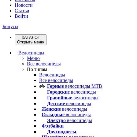
Новости
Статьи
Войти
Бонусы
КАТАЛОГ
Открыть меню
Велосипеды
Меню
Все велосипеды
По типам
Велосипеды
Все велосипеды
Горные
велосипеды MTB
Городские
велосипеды
Гравийные
велосипеды
Детские
велосипеды
Женские
велосипеды
Складные
велосипеды
Электро
велосипеды
Фэтбайки
Двухподвесы