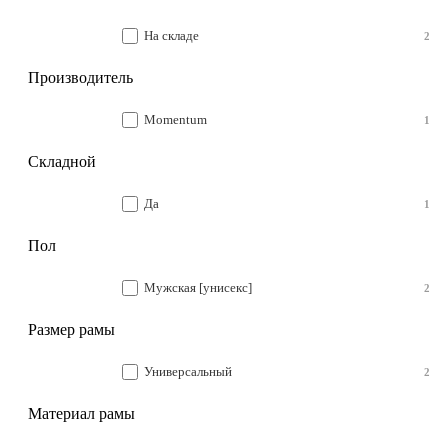
На складе
2
Производитель
Momentum
1
Складной
Да
1
Пол
Мужская [унисекс]
2
Размер рамы
Универсальный
2
Материал рамы