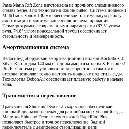
Рама Marin Rift Zone изготовлена из прочного алюминиевого
сплава Series 3 по технологии double-butted. Система подвески
MultiTrac с ходом 130 мм обеспечивает оптимальную работу
амортизации и минимальное влияние педалирования.
Геометрия рамы с современными параметрами (67.5° углом
руля, 74.8° углом подседельной трубы) обеспечивает
стабильность и маневренность.
Амортизационная система
Велосипед оборудован амортизационной вилкой RockShox 35
Silver RL с ходом 140 мм и задним амортизатором X-Fusion 02
Pro R. Система регулировки низкоскоростного сжатия и
отскока позволяет точно настроить подвеску под стиль езды.
Технология DebonAir обеспечивает плавную работу в начале
хода.
Трансмиссия и переключение
Трансмиссия Shimano Deore 12-скоростная обеспечивает
широкий диапазон передач для разнообразных условий езды.
Манетки Shimano Deore с технологией RapidFire Plus
позволяют быстрое и точное переключение. Задний
переключатель с демпфером стабилизации цепи