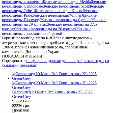
велосипеды в наличии
Женские велосипеды Merida
Женские
велосипеды Cannondale
Женские велосипеды Scott
Женские
велосипеды Orbea
Женские велосипеды Kinetic
Женские
велосипеды Pride
Женские велосипеды Winner
Женские
велосипеды Discovery
Женские велосипеды Cyclone
Женские
велосипеды на 29 колесах
Женские велосипеды на 27,5
колесах
Женские велосипеды на 26 колесах
Женские
велосипеды с алюминиевой рамой
Горный велосипед Marin Rift Zone с двухподвесом -
американское качество для трейла и эндуро. Полная подвеска
130мм, прочная алюминиевая рама, современные
компоненты. Доставка по Украине
ПОКАЗАТИ ФІЛЬТРИ
Сортировать:
популярные
дороже
дешевле
забрать сегодня
со
скидками
предзаказ
Велосипед 29 Marin Rift Zone 1 рама - XL 2025
Green/Grey
SKE-56-98
82236 грн.
Предзаказ