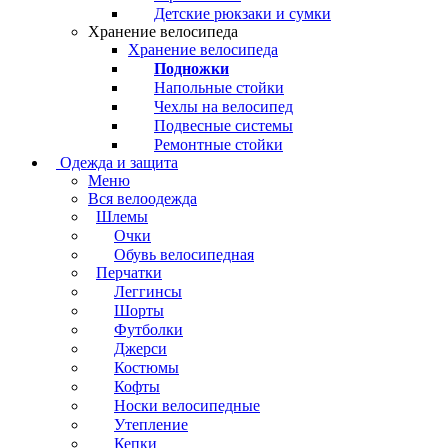
Детские рюкзаки и сумки
Хранение велосипеда
Хранение велосипеда
Подножки
Напольные стойки
Чехлы на велосипед
Подвесные системы
Ремонтные стойки
Одежда и защита
Меню
Вся велоодежда
Шлемы
Очки
Обувь велосипедная
Перчатки
Леггинсы
Шорты
Футболки
Джерси
Костюмы
Кофты
Носки велосипедные
Утепление
Кепки