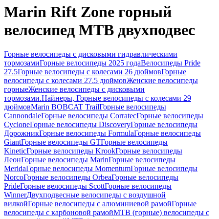
Marin Rift Zone горный
велосипед MTB двухподвес
Горные велосипеды с дисковыми гидравлическими
тормозами
Горные велосипеды 2025 года
Велосипеды Pride
27.5
Горные велосипеды с колесами 26 дюймов
Горные
велосипеды с колесами 27.5 дюймов
Женские велосипеды
горные
Женские велосипеды с дисковыми
тормозами.
Найнеры, Горные велосипеды с колесами 29
дюймов
Marin BOBCAT Trail
Горные велосипеды
Cannondale
Горные велосипеды Corratec
Горные велосипеды
Cyclone
Горные велосипеды Discovery
Горные велосипеды
Дорожник
Горные велосипеды Formula
Горные велосипеды
Giant
Горные велосипеды GT
Горные велосипеды
Kinetic
Горные велосипеды Krook
Горные велосипеды
Леон
Горные велосипеды Marin
Горные велосипеды
Merida
Горные велосипеды Momentum
Горные велосипеды
Norco
Горные велосипеды Orbea
Горные велосипеды
Pride
Горные велосипеды Scott
Горные велосипеды
Winner
Двухподвесные велосипеды с воздушной
вилкой
Горные велосипеды с алюминиевой рамой
Горные
велосипеды с карбоновой рамой
MTB (горные) велосипеды с