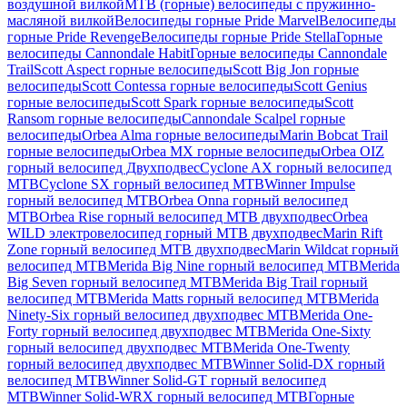
воздушной вилкой
MTB (горные) велосипеды с пружинно-
масляной вилкой
Велосипеды горные Pride Marvel
Велосипеды
горные Pride Revenge
Велосипеды горные Pride Stella
Горные
велосипеды Cannondale Habit
Горные велосипеды Cannondale
Trail
Scott Aspect горные велосипеды
Scott Big Jon горные
велосипеды
Scott Contessa горные велосипеды
Scott Genius
горные велосипеды
Scott Spark горные велосипеды
Scott
Ransom горные велосипеды
Cannondale Scalpel горные
велосипеды
Orbea Alma горные велосипеды
Marin Bobcat Trail
горные велосипеды
Orbea MX горные велосипеды
Orbea OIZ
горный велосипед Двухподвес
Cyclone AX горный велосипед
MTB
Cyclone SX горный велосипед MTB
Winner Impulse
горный велосипед MTB
Orbea Onna горный велосипед
MTB
Orbea Rise горный велосипед MTB двухподвес
Orbea
WILD электровелосипед горный MTB двухподвес
Marin Rift
Zone горный велосипед MTB двухподвес
Marin Wildcat горный
велосипед MTB
Merida Big Nine горный велосипед MTB
Merida
Big Seven горный велосипед MTB
Merida Big Trail горный
велосипед MTB
Merida Matts горный велосипед MTB
Merida
Ninety-Six горный велосипед двухподвес MTB
Merida One-
Forty горный велосипед двухподвес MTB
Merida One-Sixty
горный велосипед двухподвес MTB
Merida One-Twenty
горный велосипед двухподвес MTB
Winner Solid-DX горный
велосипед MTB
Winner Solid-GT горный велосипед
MTB
Winner Solid-WRX горный велосипед MTB
Горные