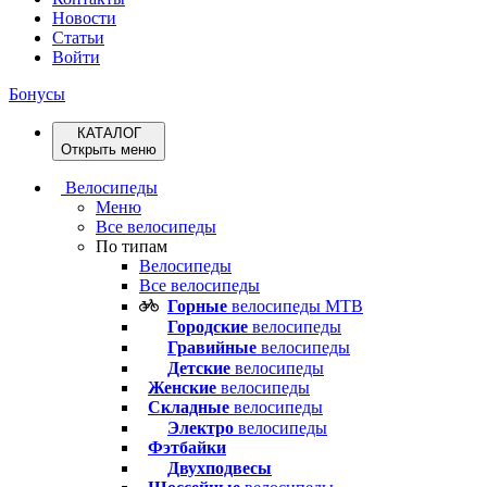
Новости
Статьи
Войти
Бонусы
КАТАЛОГ
Открыть меню
Велосипеды
Меню
Все велосипеды
По типам
Велосипеды
Все велосипеды
Горные
велосипеды MTB
Городские
велосипеды
Гравийные
велосипеды
Детские
велосипеды
Женские
велосипеды
Складные
велосипеды
Электро
велосипеды
Фэтбайки
Двухподвесы