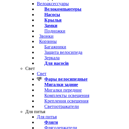
Велоаксессуары
Велокомпьютеры
Насосы
Крылья
Замки
Подножки
Звонки
Корзины
Багажники
Защита велосипеда
Зеркала
Для насосів
Свет
Свет
Фары велосипедные
Мигалки задние
Мигалки передние
Комплекты освещения
Крепления освещения
Светоотражатели
Для питья
Для питья
Фляги
Флягодержатели