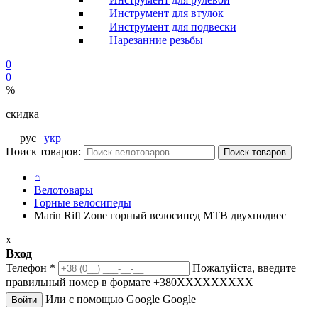
Инструмент для втулок
Инструмент для подвески
Нарезанние резьбы
0
0
%
скидка
рус |
укр
Поиск товаров:
Поиск товаров
⌂
Велотовары
Горные велосипеды
Marin Rift Zone горный велосипед MTB двухподвес
x
Вход
Телефон
*
Пожалуйста, введите
правильный номер в формате +380XXXXXXXXX
Или с помощью Google
Google
Войти