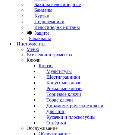
Бахилы велосипедные
Банданы
Куртки
Подшлемники
Велосипедные штаны
Защита
Балаклавы
Инструменты
Меню
Все велоинструменты
Ключи
Ключи
Мультитулы
Шестигранники
Конусные ключи
Рожковые ключи
Торцевые ключи
Торкс ключи
Динамометрические ключи
Для спиц
Кусачки и плоскогубцы
Отвёртки
Обслуживание
Обслуживание