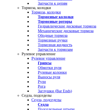
Запчасти к цепям
Тормоза, колодки
Тормоза, колодки
Тормозные колодки
Тормозные роторы
Гидравлические дисковые тормоза
Механические дисковые тормоза
Ободные тормоза
Тормозные ручки
Тормозная жидкость
Запчасти к тормозам
Рулевое управление
Рулевое управление
Грипсы
Обмотки руля
Рулевые колонки
Выносы руля
Рули
Рога
Заглушки (Bar Ends)
Седла, подседелы
Седла, подседелы
Седла
Подседельные штыри