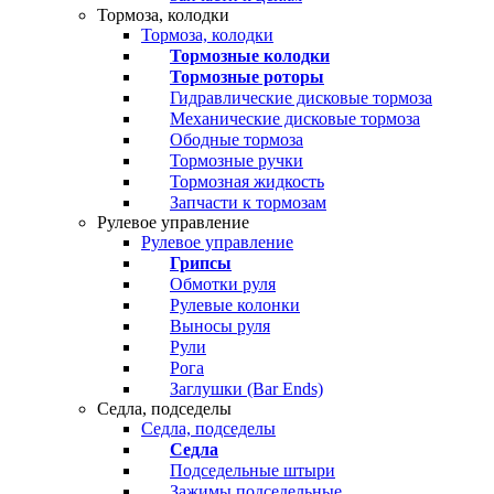
Тормоза, колодки
Тормоза, колодки
Тормозные колодки
Тормозные роторы
Гидравлические дисковые тормоза
Механические дисковые тормоза
Ободные тормоза
Тормозные ручки
Тормозная жидкость
Запчасти к тормозам
Рулевое управление
Рулевое управление
Грипсы
Обмотки руля
Рулевые колонки
Выносы руля
Рули
Рога
Заглушки (Bar Ends)
Седла, подседелы
Седла, подседелы
Седла
Подседельные штыри
Зажимы подседельные