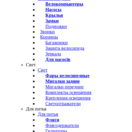
Велокомпьютеры
Насосы
Крылья
Замки
Подножки
Звонки
Корзины
Багажники
Защита велосипеда
Зеркала
Для насосів
Свет
Свет
Фары велосипедные
Мигалки задние
Мигалки передние
Комплекты освещения
Крепления освещения
Светоотражатели
Для питья
Для питья
Фляги
Флягодержатели
Гидраторы