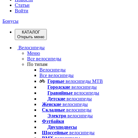
Статьи
Войти
Бонусы
КАТАЛОГ
Открыть меню
Велосипеды
Меню
Все велосипеды
По типам
Велосипеды
Все велосипеды
Горные
велосипеды MTB
Городские
велосипеды
Гравийные
велосипеды
Детские
велосипеды
Женские
велосипеды
Складные
велосипеды
Электро
велосипеды
Фэтбайки
Двухподвесы
Шоссейные
велосипеды