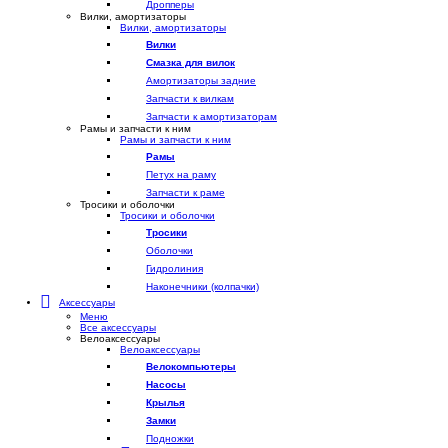
Дропперы
Вилки, амортизаторы
Вилки, амортизаторы
Вилки
Смазка для вилок
Амортизаторы задние
Запчасти к вилкам
Запчасти к амортизаторам
Рамы и запчасти к ним
Рамы и запчасти к ним
Рамы
Петух на раму
Запчасти к раме
Тросики и оболочки
Тросики и оболочки
Тросики
Оболочки
Гидролиния
Наконечники (колпачки)
Аксессуары
Меню
Все аксессуары
Велоаксессуары
Велоаксессуары
Велокомпьютеры
Насосы
Крылья
Замки
Подножки