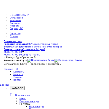
ВЕЛОТОВАРИ
О магазине
Контакты
Доставка
Новости
Сервис, ТО
Гарантия
Статьи
Оплата
частями
Гарантия качества
100% качественный товар
Бесплатная доставка
на более чем 80% товаров
Возврат товара
В течение 14 дней
(093) 777 00 80
▼
(096) 777 00 80
(066) 777 00 80
м.Киев ул.Здолбуновская 7г
Веломагазин Крути
Веломагазин Крути — велосипеды и аксессуары
Сервис, ТО
Контакты
Новости
Статьи
Войти
Бонусы
КАТАЛОГ
Открыть
меню
Велосипеды
Меню
Все велосипеды
По типам
Велосипеды