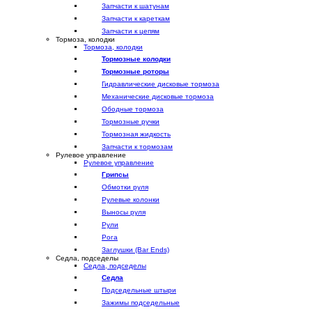
Запчасти к шатунам
Запчасти к кареткам
Запчасти к цепям
Тормоза, колодки
Тормоза, колодки
Тормозные колодки
Тормозные роторы
Гидравлические дисковые тормоза
Механические дисковые тормоза
Ободные тормоза
Тормозные ручки
Тормозная жидкость
Запчасти к тормозам
Рулевое управление
Рулевое управление
Грипсы
Обмотки руля
Рулевые колонки
Выносы руля
Рули
Рога
Заглушки (Bar Ends)
Седла, подседелы
Седла, подседелы
Седла
Подседельные штыри
Зажимы подседельные