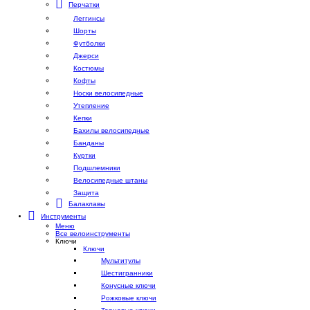
Перчатки
Леггинсы
Шорты
Футболки
Джерси
Костюмы
Кофты
Носки велосипедные
Утепление
Кепки
Бахилы велосипедные
Банданы
Куртки
Подшлемники
Велосипедные штаны
Защита
Балаклавы
Инструменты
Меню
Все велоинструменты
Ключи
Ключи
Мультитулы
Шестигранники
Конусные ключи
Рожковые ключи