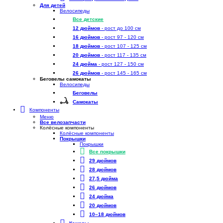
Для детей
Велосипеды
Все детские
12 дюймов
- рост до 100 см
16 дюймов
- рост 97 - 120 см
18 дюймов
- рост 107 - 125 см
20 дюймов
- рост 117 - 135 см
24 дюйма
- рост 127 - 150 см
26 дюймов
- рост 145 - 165 см
Беговелы самокаты
Велосипеды
Беговелы
Самокаты
Компоненты
Меню
Все велозапчасти
Колёсные компоненты
Колёсные компоненты
Покрышки
Покрышки
Все покрышки
29 дюймов
28 дюймов
27,5 дюйма
26 дюймов
24 дюйма
20 дюймов
10–18 дюймов