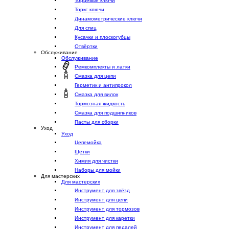
Торцевые ключи
Торкс ключи
Динамометрические ключи
Для спиц
Кусачки и плоскогубцы
Отвёртки
Обслуживание
Обслуживание
Ремкомплекты и латки
Смазка для цепи
Герметик и антипрокол
Смазка для вилок
Тормозная жидкость
Смазка для подшипников
Пасты для сборки
Уход
Уход
Цепемойка
Щётки
Химия для чистки
Наборы для мойки
Для мастерских
Для мастерских
Инструмент для звёзд
Инструмент для цепи
Инструмент для тормозов
Инструмент для каретки
Инструмент для педалей