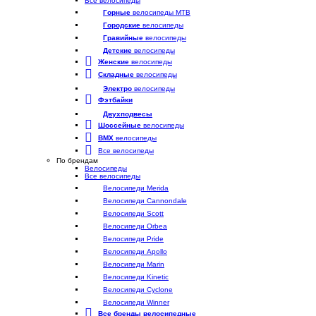
Все велосипеды
Горные
велосипеды MTB
Городские
велосипеды
Гравийные
велосипеды
Детские
велосипеды
Женские
велосипеды
Складные
велосипеды
Электро
велосипеды
Фэтбайки
Двухподвесы
Шоссейные
велосипеды
BMX
велосипеды
Все велосипеды
По брендам
Велосипеды
Все велосипеды
Велосипеди Merida
Велосипеди Cannondale
Велосипеди Scott
Велосипеди Orbea
Велосипеди Pride
Велосипеди Apollo
Велосипеди Marin
Велосипеди Kinetic
Велосипеди Cyclone
Велосипеди Winner
Все бренды велосипедные