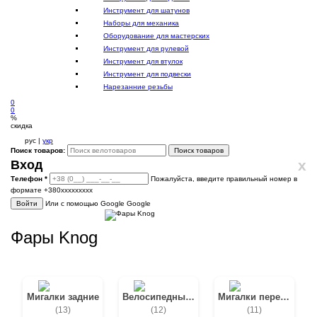
Инструмент для шатунов
Наборы для механика
Оборудование для мастерских
Инструмент для рулевой
Инструмент для втулок
Инструмент для подвески
Нарезанние резьбы
0
0
%
скидка
рус |
укр
Поиск товаров:
Поиск товаров
x
Вход
Телефон
*
Пожалуйста, введите правильный номер в
формате +380ххххххххх
Войти
Или с помощью Google
Google
Фары Knog
Мигалки задние
Велосипедные звонки
Мигалки передние
(13)
(12)
(11)