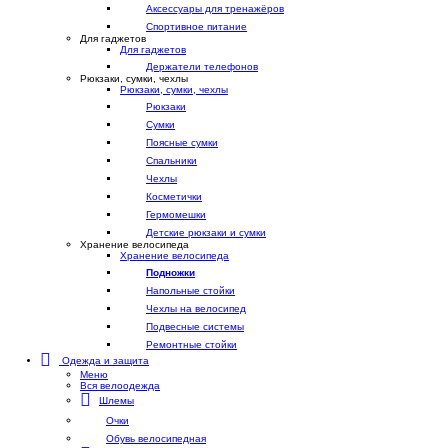
Аксессуары для тренажёров
Спортивное питание
Для гаджетов
Для гаджетов
Держатели телефонов
Рюкзаки, сумки, чехлы
Рюкзаки, сумки, чехлы
Рюкзаки
Сумки
Поясные сумки
Спальники
Чехлы
Косметички
Гермомешки
Детские рюкзаки и сумки
Хранение велосипеда
Хранение велосипеда
Подножки
Напольные стойки
Чехлы на велосипед
Подвесные системы
Ремонтные стойки
Одежда и защита
Меню
Вся велоодежда
Шлемы
Очки
Обувь велосипедная