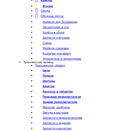
Камеры
Втулки
Обода
Ободные ленты
Ниппели под бескамерку
Эксцентрики и оси
Колёса в сборе
Запчасти к втулкам
Спицы
Ниппели спицевые
Колпачки для камер
Удлинители и переходники
Трансмиссия, привод
Трансмиссия, привод
Цепи
Педали
Шатуны
Каретки
Кассеты и трещотки
Передние переключатели
Задние переключатели
Манетки, шифтеры
Звёзды к шатунам
Запчасти к переключателям
Запчасти к педалям
Запчасти к кассетам