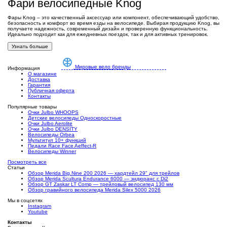
Фари велосипедные Knog
Фары Knog – это качественный аксессуар или компонент, обеспечивающий удобство,
безопасность и комфорт во время езды на велосипеде. Выбирая продукцию Knog, вы
получаете надежность, современный дизайн и проверенную функциональность.
Идеально подходит как для ежедневных поездок, так и для активных тренировок.
Узнать больше
Мировые вело бренды
Информация
О магазине
Доставка
Гарантия
Публичная оферта
Контакты
Популярные товары
Очки Julbo WHOOPS
Детские велосипеды Односкоростные
Очки Julbo Aerolite
Очки Julbo DENSITY
Велосипеды Orbea
Мультитул 10+ функций
Педали Race Face Aeffect-R
Велосипеды Winner
Посмотреть все
Статьи
Обзор Merida Big.Nine 200 2026 — хардтейл 29" для трейлов
Обзор Merida Scultura Endurance 6000 — эндюранс с Di2
Обзор GT Zaskar LT Comp — трейловый велосипед 130 мм
Обзор гравийного велосипеда Merida Silex 5000 2026
Мы в соцсетях
Instagram
Youtube
Контакты