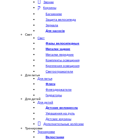
Звонки
Корзины
Багажники
Защита велосипеда
Зеркала
Для насосів
Свет
Свет
Фары велосипедные
Мигалки задние
Мигалки передние
Комплекты освещения
Крепления освещения
Светоотражатели
Для питья
Для питья
Фляги
Флягодержатели
Гидраторы
Для детей
Для детей
Детские велокресла
Украшения на руль
Детские корзины
Дополнительные колёсики
Тренировки
Тренировки
Велостанки