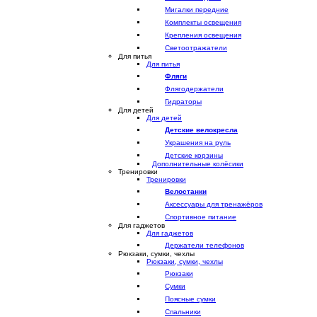
Мигалки передние
Комплекты освещения
Крепления освещения
Светоотражатели
Для питья
Для питья
Фляги
Флягодержатели
Гидраторы
Для детей
Для детей
Детские велокресла
Украшения на руль
Детские корзины
Дополнительные колёсики
Тренировки
Тренировки
Велостанки
Аксессуары для тренажёров
Спортивное питание
Для гаджетов
Для гаджетов
Держатели телефонов
Рюкзаки, сумки, чехлы
Рюкзаки, сумки, чехлы
Рюкзаки
Сумки
Поясные сумки
Спальники