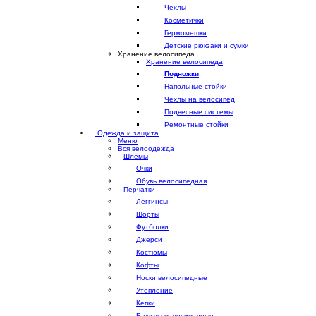
Чехлы
Косметички
Гермомешки
Детские рюкзаки и сумки
Хранение велосипеда
Хранение велосипеда
Подножки
Напольные стойки
Чехлы на велосипед
Подвесные системы
Ремонтные стойки
Одежда и защита
Меню
Вся велоодежда
Шлемы
Очки
Обувь велосипедная
Перчатки
Леггинсы
Шорты
Футболки
Джерси
Костюмы
Кофты
Носки велосипедные
Утепление
Кепки
Бахилы велосипедные