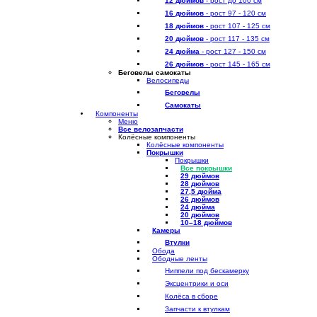
12 дюймов
- рост до 100 см
16 дюймов
- рост 97 - 120 см
18 дюймов
- рост 107 - 125 см
20 дюймов
- рост 117 - 135 см
24 дюйма
- рост 127 - 150 см
26 дюймов
- рост 145 - 165 см
Беговелы самокаты
Велосипеды
Беговелы
Самокаты
Компоненты
Меню
Все велозапчасти
Колёсные компоненты
Колёсные компоненты
Покрышки
Покрышки
Все покрышки
29 дюймов
28 дюймов
27,5 дюйма
26 дюймов
24 дюйма
20 дюймов
10–18 дюймов
Камеры
Втулки
Обода
Ободные ленты
Ниппели под бескамерку
Эксцентрики и оси
Колёса в сборе
Запчасти к втулкам