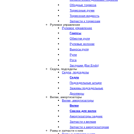
Ободные тормоза
Тормозные ручки
Тормозная жидкость
Запчасти к тормозам
Рулевое управление
Рулевое управление
Грипсы
Обмотки руля
Рулевые колонки
Выносы руля
Рули
Рога
Заглушки (Bar Ends)
Седла, подседелы
Седла, подседелы
Седла
Подседельные штыри
Зажимы подседельные
Дропперы
Вилки, амортизаторы
Вилки, амортизаторы
Вилки
Смазка для вилок
Амортизаторы задние
Запчасти к вилкам
Запчасти к амортизаторам
Рамы и запчасти к ним
Рамы и запчасти к ним