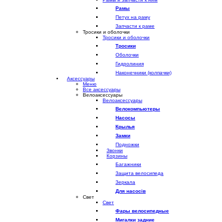
Рамы
Петух на раму
Запчасти к раме
Тросики и оболочки
Тросики и оболочки
Тросики
Оболочки
Гидролиния
Наконечники (колпачки)
Аксессуары
Меню
Все аксессуары
Велоаксессуары
Велоаксессуары
Велокомпьютеры
Насосы
Крылья
Замки
Подножки
Звонки
Корзины
Багажники
Защита велосипеда
Зеркала
Для насосів
Свет
Свет
Фары велосипедные
Мигалки задние