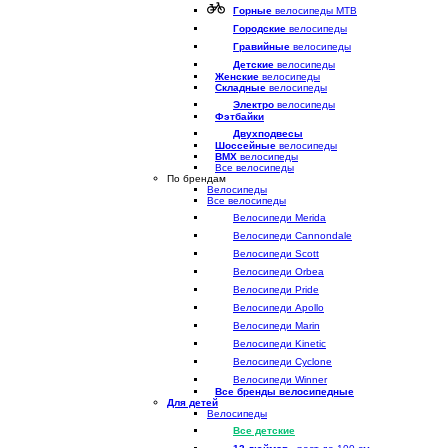
Горные
велосипеды MTB
Городские
велосипеды
Гравийные
велосипеды
Детские
велосипеды
Женские
велосипеды
Складные
велосипеды
Электро
велосипеды
Фэтбайки
Двухподвесы
Шоссейные
велосипеды
BMX
велосипеды
Все велосипеды
По брендам
Велосипеды
Все велосипеды
Велосипеди Merida
Велосипеди Cannondale
Велосипеди Scott
Велосипеди Orbea
Велосипеди Pride
Велосипеди Apollo
Велосипеди Marin
Велосипеди Kinetic
Велосипеди Cyclone
Велосипеди Winner
Все бренды велосипедные
Для детей
Велосипеды
Все детские