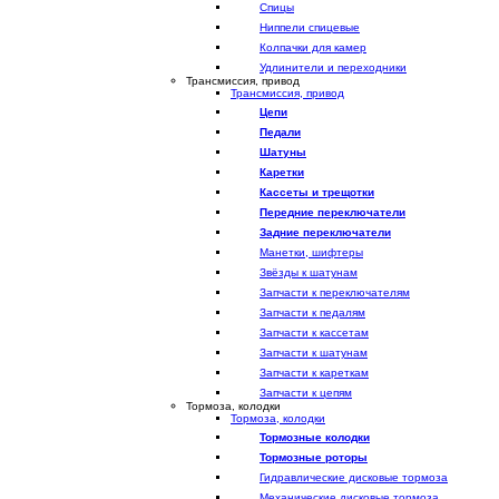
Спицы
Ниппели спицевые
Колпачки для камер
Удлинители и переходники
Трансмиссия, привод
Трансмиссия, привод
Цепи
Педали
Шатуны
Каретки
Кассеты и трещотки
Передние переключатели
Задние переключатели
Манетки, шифтеры
Звёзды к шатунам
Запчасти к переключателям
Запчасти к педалям
Запчасти к кассетам
Запчасти к шатунам
Запчасти к кареткам
Запчасти к цепям
Тормоза, колодки
Тормоза, колодки
Тормозные колодки
Тормозные роторы
Гидравлические дисковые тормоза
Механические дисковые тормоза