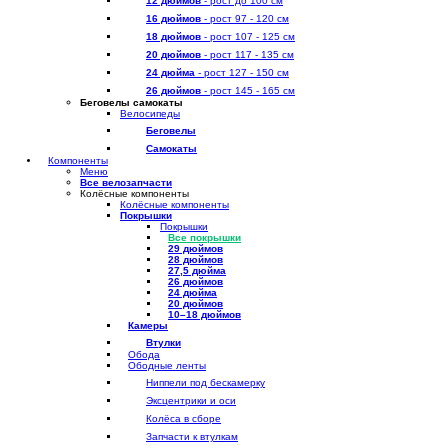
12 дюймов
- рост до 100 см
16 дюймов
- рост 97 - 120 см
18 дюймов
- рост 107 - 125 см
20 дюймов
- рост 117 - 135 см
24 дюйма
- рост 127 - 150 см
26 дюймов
- рост 145 - 165 см
Беговелы самокаты
Велосипеды
Беговелы
Самокаты
Компоненты
Меню
Все велозапчасти
Колёсные компоненты
Колёсные компоненты
Покрышки
Покрышки
Все покрышки
29 дюймов
28 дюймов
27,5 дюйма
26 дюймов
24 дюйма
20 дюймов
10–18 дюймов
Камеры
Втулки
Обода
Ободные ленты
Ниппели под бескамерку
Эксцентрики и оси
Колёса в сборе
Запчасти к втулкам