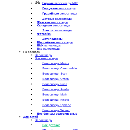
Горные
велосипеды MTB
Городские
велосипеды
Гравийные
велосипеды
Детские
велосипеды
Женские
велосипеды
Складные
велосипеды
Электро
велосипеды
Фэтбайки
Двухподвесы
Шоссейные
велосипеды
BMX
велосипеды
Все велосипеды
По брендам
Велосипеды
Все велосипеды
Велосипеди Merida
Велосипеди Cannondale
Велосипеди Scott
Велосипеди Orbea
Велосипеди Pride
Велосипеди Apollo
Велосипеди Marin
Велосипеди Kinetic
Велосипеди Cyclone
Велосипеди Winner
Все бренды велосипедные
Для детей
Велосипеды
Все детские