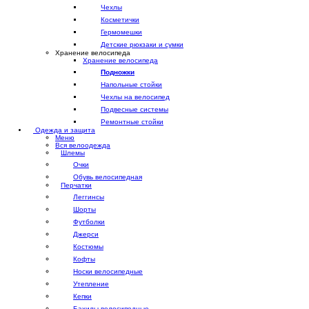
Чехлы
Косметички
Гермомешки
Детские рюкзаки и сумки
Хранение велосипеда
Хранение велосипеда
Подножки
Напольные стойки
Чехлы на велосипед
Подвесные системы
Ремонтные стойки
Одежда и защита
Меню
Вся велоодежда
Шлемы
Очки
Обувь велосипедная
Перчатки
Леггинсы
Шорты
Футболки
Джерси
Костюмы
Кофты
Носки велосипедные
Утепление
Кепки
Бахилы велосипедные