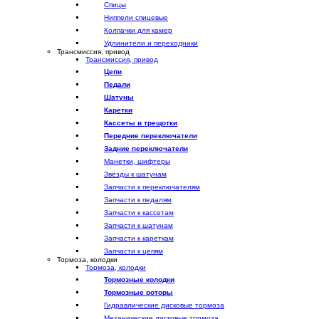
Спицы
Ниппели спицевые
Колпачки для камер
Удлинители и переходники
Трансмиссия, привод
Трансмиссия, привод
Цепи
Педали
Шатуны
Каретки
Кассеты и трещотки
Передние переключатели
Задние переключатели
Манетки, шифтеры
Звёзды к шатунам
Запчасти к переключателям
Запчасти к педалям
Запчасти к кассетам
Запчасти к шатунам
Запчасти к кареткам
Запчасти к цепям
Тормоза, колодки
Тормоза, колодки
Тормозные колодки
Тормозные роторы
Гидравлические дисковые тормоза
Механические дисковые тормоза