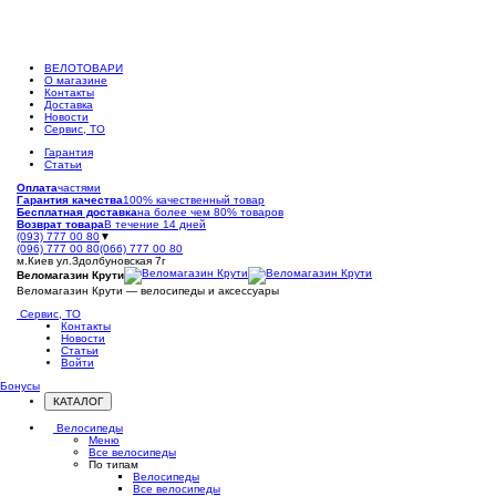
ВЕЛОТОВАРИ
О магазине
Контакты
Доставка
Новости
Сервис, ТО
Гарантия
Статьи
Оплата
частями
Гарантия качества
100% качественный товар
Бесплатная доставка
на более чем 80% товаров
Возврат товара
В течение 14 дней
(093) 777 00 80
▼
(096) 777 00 80
(066) 777 00 80
м.Киев ул.Здолбуновская 7г
Веломагазин Крути
Веломагазин Крути — велосипеды и аксессуары
Сервис, ТО
Контакты
Новости
Статьи
Войти
Бонусы
КАТАЛОГ
Открыть
меню
Велосипеды
Меню
Все велосипеды
По типам
Велосипеды
Все велосипеды