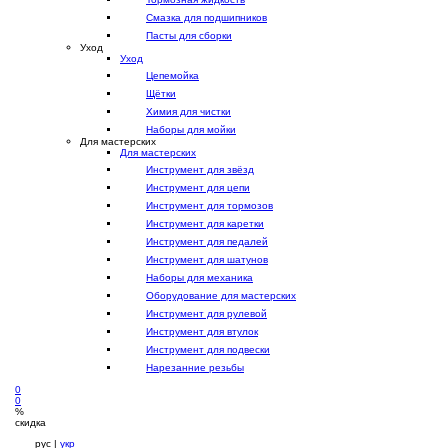
Смазка для подшипников
Пасты для сборки
Уход
Уход
Цепемойка
Щётки
Химия для чистки
Наборы для мойки
Для мастерских
Для мастерских
Инструмент для звёзд
Инструмент для цепи
Инструмент для тормозов
Инструмент для каретки
Инструмент для педалей
Инструмент для шатунов
Наборы для механика
Оборудование для мастерских
Инструмент для рулевой
Инструмент для втулок
Инструмент для подвески
Нарезанние резьбы
0
0
%
скидка
рус |
укр