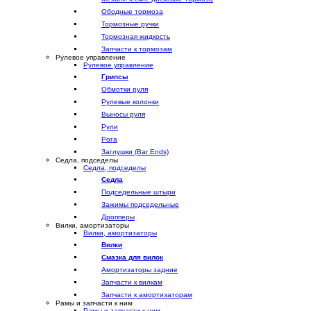
Ободные тормоза
Тормозные ручки
Тормозная жидкость
Запчасти к тормозам
Рулевое управление
Рулевое управление
Грипсы
Обмотки руля
Рулевые колонки
Выносы руля
Рули
Рога
Заглушки (Bar Ends)
Седла, подседелы
Седла, подседелы
Седла
Подседельные штыри
Зажимы подседельные
Дропперы
Вилки, амортизаторы
Вилки, амортизаторы
Вилки
Смазка для вилок
Амортизаторы задние
Запчасти к вилкам
Запчасти к амортизаторам
Рамы и запчасти к ним
Рамы и запчасти к ним