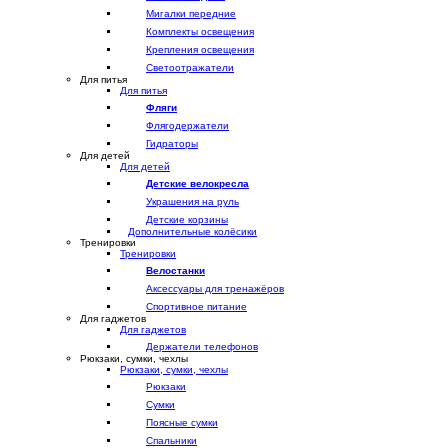
Мигалки передние
Комплекты освещения
Крепления освещения
Светоотражатели
Для питья
Для питья
Фляги
Флягодержатели
Гидраторы
Для детей
Для детей
Детские велокресла
Украшения на руль
Детские корзины
Дополнительные колёсики
Тренировки
Тренировки
Велостанки
Аксессуары для тренажёров
Спортивное питание
Для гаджетов
Для гаджетов
Держатели телефонов
Рюкзаки, сумки, чехлы
Рюкзаки, сумки, чехлы
Рюкзаки
Сумки
Поясные сумки
Спальники