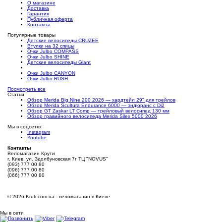
О магазине
Доставка
Гарантия
Публичная оферта
Контакты
Популярные товары
Детские велосипеды CRUZEE
Втулки на 32 спицы
Очки Julbo COMPASS
Очки Julbo SHINE
Детские велосипеды Giant
Очки Julbo CANYON
Очки Julbo RUSH
Посмотреть все
Статьи
Обзор Merida Big.Nine 200 2026 — хардтейл 29" для трейлов
Обзор Merida Scultura Endurance 6000 — эндюранс с Di2
Обзор GT Zaskar LT Comp — трейловый велосипед 130 мм
Обзор гравийного велосипеда Merida Silex 5000 2026
Мы в соцсетях
Instagram
Youtube
Контакты
Веломагазин Крути
г. Киев, ул. Здолбуновская 7г ТЦ "NOVUS"
(093) 777 00 80
(096) 777 00 80
(066) 777 00 80
©
2026 Kruti.com.ua - веломагазин в Киеве
Мы в сети