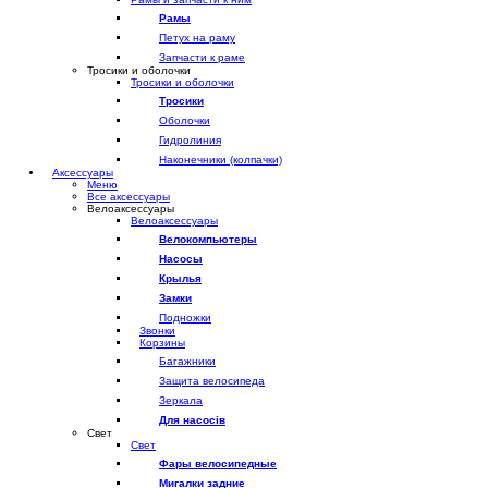
Рамы
Петух на раму
Запчасти к раме
Тросики и оболочки
Тросики и оболочки
Тросики
Оболочки
Гидролиния
Наконечники (колпачки)
Аксессуары
Меню
Все аксессуары
Велоаксессуары
Велоаксессуары
Велокомпьютеры
Насосы
Крылья
Замки
Подножки
Звонки
Корзины
Багажники
Защита велосипеда
Зеркала
Для насосів
Свет
Свет
Фары велосипедные
Мигалки задние