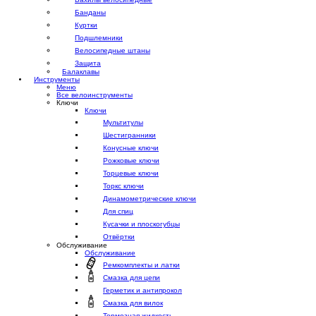
Банданы
Куртки
Подшлемники
Велосипедные штаны
Защита
Балаклавы
Инструменты
Меню
Все велоинструменты
Ключи
Ключи
Мультитулы
Шестигранники
Конусные ключи
Рожковые ключи
Торцевые ключи
Торкс ключи
Динамометрические ключи
Для спиц
Кусачки и плоскогубцы
Отвёртки
Обслуживание
Обслуживание
Ремкомплекты и латки
Смазка для цепи
Герметик и антипрокол
Смазка для вилок
Тормозная жидкость