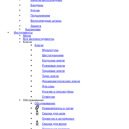
Банданы
Куртки
Подшлемники
Велосипедные штаны
Защита
Балаклавы
Инструменты
Меню
Все велоинструменты
Ключи
Ключи
Мультитулы
Шестигранники
Конусные ключи
Рожковые ключи
Торцевые ключи
Торкс ключи
Динамометрические ключи
Для спиц
Кусачки и плоскогубцы
Отвёртки
Обслуживание
Обслуживание
Ремкомплекты и латки
Смазка для цепи
Герметик и антипрокол
Смазка для вилок
Тормозная жидкость