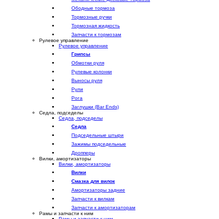
Ободные тормоза
Тормозные ручки
Тормозная жидкость
Запчасти к тормозам
Рулевое управление
Рулевое управление
Грипсы
Обмотки руля
Рулевые колонки
Выносы руля
Рули
Рога
Заглушки (Bar Ends)
Седла, подседелы
Седла, подседелы
Седла
Подседельные штыри
Зажимы подседельные
Дропперы
Вилки, амортизаторы
Вилки, амортизаторы
Вилки
Смазка для вилок
Амортизаторы задние
Запчасти к вилкам
Запчасти к амортизаторам
Рамы и запчасти к ним
Рамы и запчасти к ним