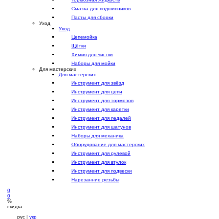
Смазка для подшипников
Пасты для сборки
Уход
Уход
Цепемойка
Щётки
Химия для чистки
Наборы для мойки
Для мастерских
Для мастерских
Инструмент для звёзд
Инструмент для цепи
Инструмент для тормозов
Инструмент для каретки
Инструмент для педалей
Инструмент для шатунов
Наборы для механика
Оборудование для мастерских
Инструмент для рулевой
Инструмент для втулок
Инструмент для подвески
Нарезанние резьбы
0
0
%
скидка
рус |
укр