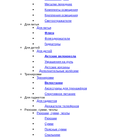
Мигалки передние
Комплекты освещения
Крепления освещения
Светоотражатели
Для питья
Для питья
Фляги
Флягодержатели
Гидраторы
Для детей
Для детей
Детские велокресла
Украшения на руль
Детские корзины
Дополнительные колёсики
Тренировки
Тренировки
Велостанки
Аксессуары для тренажёров
Спортивное питание
Для гаджетов
Для гаджетов
Держатели телефонов
Рюкзаки, сумки, чехлы
Рюкзаки, сумки, чехлы
Рюкзаки
Сумки
Поясные сумки
Спальники