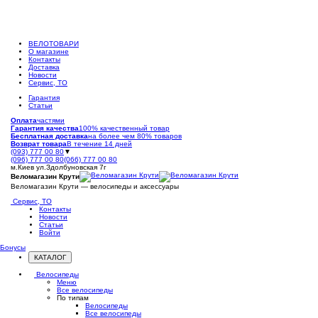
ВЕЛОТОВАРИ
О магазине
Контакты
Доставка
Новости
Сервис, ТО
Гарантия
Статьи
Оплата
частями
Гарантия качества
100% качественный товар
Бесплатная доставка
на более чем 80% товаров
Возврат товара
В течение 14 дней
(093) 777 00 80
▼
(096) 777 00 80
(066) 777 00 80
м.Киев ул.Здолбуновская 7г
Веломагазин Крути
Веломагазин Крути — велосипеды и аксессуары
Сервис, ТО
Контакты
Новости
Статьи
Войти
Бонусы
КАТАЛОГ
Открыть
меню
Велосипеды
Меню
Все велосипеды
По типам
Велосипеды
Все велосипеды