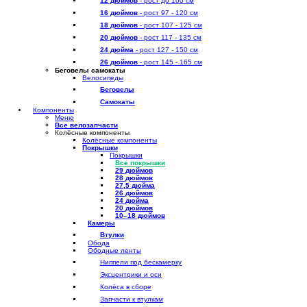
12 дюймов
- рост до 100 см
16 дюймов
- рост 97 - 120 см
18 дюймов
- рост 107 - 125 см
20 дюймов
- рост 117 - 135 см
24 дюйма
- рост 127 - 150 см
26 дюймов
- рост 145 - 165 см
Беговелы самокаты
Велосипеды
Беговелы
Самокаты
Компоненты
Меню
Все велозапчасти
Колёсные компоненты
Колёсные компоненты
Покрышки
Покрышки
Все покрышки
29 дюймов
28 дюймов
27,5 дюйма
26 дюймов
24 дюйма
20 дюймов
10–18 дюймов
Камеры
Втулки
Обода
Ободные ленты
Ниппели под бескамерку
Эксцентрики и оси
Колёса в сборе
Запчасти к втулкам