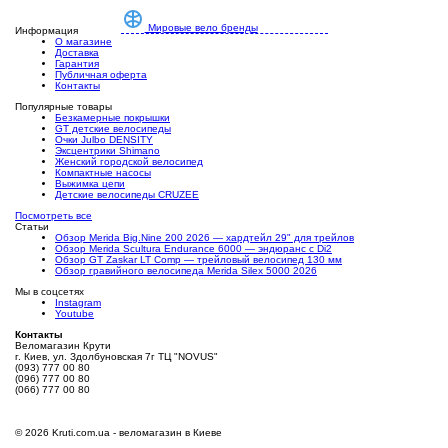
Мировые вело бренды
Информация
О магазине
Доставка
Гарантия
Публичная оферта
Контакты
Популярные товары
Безкамерные покрышки
GT детские велосипеды
Очки Julbo DENSITY
Эксцентрики Shimano
Женский городской велосипед
Компактные насосы
Выжимка цепи
Детские велосипеды CRUZEE
Посмотреть все
Статьи
Обзор Merida Big.Nine 200 2026 — хардтейл 29" для трейлов
Обзор Merida Scultura Endurance 6000 — эндюранс с Di2
Обзор GT Zaskar LT Comp — трейловый велосипед 130 мм
Обзор гравийного велосипеда Merida Silex 5000 2026
Мы в соцсетях
Instagram
Youtube
Контакты
Веломагазин Крути
г. Киев, ул. Здолбуновская 7г ТЦ "NOVUS"
(093) 777 00 80
(096) 777 00 80
(066) 777 00 80
©
2026 Kruti.com.ua - веломагазин в Киеве