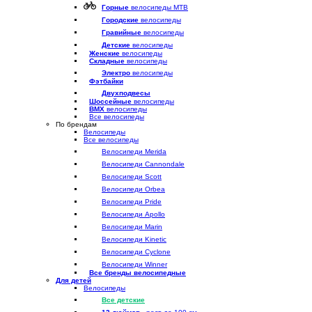
Горные
велосипеды MTB
Городские
велосипеды
Гравийные
велосипеды
Детские
велосипеды
Женские
велосипеды
Складные
велосипеды
Электро
велосипеды
Фэтбайки
Двухподвесы
Шоссейные
велосипеды
BMX
велосипеды
Все велосипеды
По брендам
Велосипеды
Все велосипеды
Велосипеди Merida
Велосипеди Cannondale
Велосипеди Scott
Велосипеди Orbea
Велосипеди Pride
Велосипеди Apollo
Велосипеди Marin
Велосипеди Kinetic
Велосипеди Cyclone
Велосипеди Winner
Все бренды велосипедные
Для детей
Велосипеды
Все детские