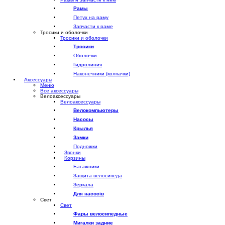
Рамы
Петух на раму
Запчасти к раме
Тросики и оболочки
Тросики и оболочки
Тросики
Оболочки
Гидролиния
Наконечники (колпачки)
Аксессуары
Меню
Все аксессуары
Велоаксессуары
Велоаксессуары
Велокомпьютеры
Насосы
Крылья
Замки
Подножки
Звонки
Корзины
Багажники
Защита велосипеда
Зеркала
Для насосів
Свет
Свет
Фары велосипедные
Мигалки задние