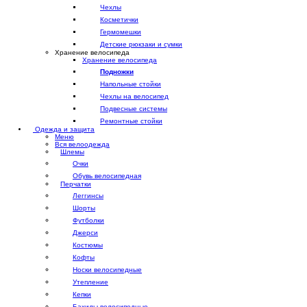
Чехлы
Косметички
Гермомешки
Детские рюкзаки и сумки
Хранение велосипеда
Хранение велосипеда
Подножки
Напольные стойки
Чехлы на велосипед
Подвесные системы
Ремонтные стойки
Одежда и защита
Меню
Вся велоодежда
Шлемы
Очки
Обувь велосипедная
Перчатки
Леггинсы
Шорты
Футболки
Джерси
Костюмы
Кофты
Носки велосипедные
Утепление
Кепки
Бахилы велосипедные