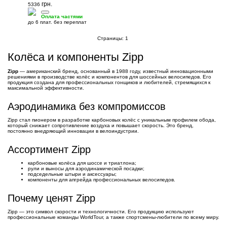
грн.
5336
Оплата частями
до 6 плат. без переплат
Страницы:
1
Колёса и компоненты Zipp
Zipp
— американский бренд, основанный в 1988 году, известный инновационными
решениями в производстве колёс и компонентов для шоссейных велосипедов. Его
продукция создана для профессиональных гонщиков и любителей, стремящихся к
максимальной эффективности.
Аэродинамика без компромиссов
Zipp стал пионером в разработке карбоновых колёс с уникальным профилем обода,
который снижает сопротивление воздуха и повышает скорость. Это бренд,
постоянно внедряющий инновации в велоиндустрии.
Ассортимент Zipp
карбоновые колёса для шоссе и триатлона;
рули и выносы для аэродинамической посадки;
подседельные штыри и аксессуары;
компоненты для апгрейда профессиональных велосипедов.
Почему ценят Zipp
Zipp — это символ скорости и технологичности. Его продукцию используют
профессиональные команды WorldTour, а также спортсмены-любители по всему миру.