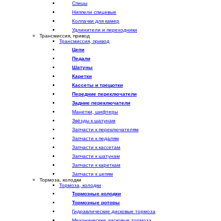
Спицы
Ниппели спицевые
Колпачки для камер
Удлинители и переходники
Трансмиссия, привод
Трансмиссия, привод
Цепи
Педали
Шатуны
Каретки
Кассеты и трещотки
Передние переключатели
Задние переключатели
Манетки, шифтеры
Звёзды к шатунам
Запчасти к переключателям
Запчасти к педалям
Запчасти к кассетам
Запчасти к шатунам
Запчасти к кареткам
Запчасти к цепям
Тормоза, колодки
Тормоза, колодки
Тормозные колодки
Тормозные роторы
Гидравлические дисковые тормоза
Механические дисковые тормоза