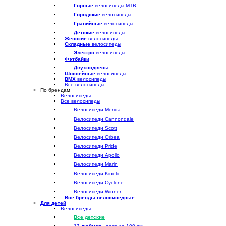
Горные
велосипеды MTB
Городские
велосипеды
Гравийные
велосипеды
Детские
велосипеды
Женские
велосипеды
Складные
велосипеды
Электро
велосипеды
Фэтбайки
Двухподвесы
Шоссейные
велосипеды
BMX
велосипеды
Все велосипеды
По брендам
Велосипеды
Все велосипеды
Велосипеди Merida
Велосипеди Cannondale
Велосипеди Scott
Велосипеди Orbea
Велосипеди Pride
Велосипеди Apollo
Велосипеди Marin
Велосипеди Kinetic
Велосипеди Cyclone
Велосипеди Winner
Все бренды велосипедные
Для детей
Велосипеды
Все детские