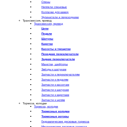
Спицы
Ниппели спицевые
Колпачки для камер
Удлинители и переходники
Трансмиссия, привод
Трансмиссия, привод
Цепи
Педали
Шатуны
Каретки
Кассеты и трещотки
Передние переключатели
Задние переключатели
Манетки, шифтеры
Звёзды к шатунам
Запчасти к переключателям
Запчасти к педалям
Запчасти к кассетам
Запчасти к шатунам
Запчасти к кареткам
Запчасти к цепям
Тормоза, колодки
Тормоза, колодки
Тормозные колодки
Тормозные роторы
Гидравлические дисковые тормоза
Механические дисковые тормоза