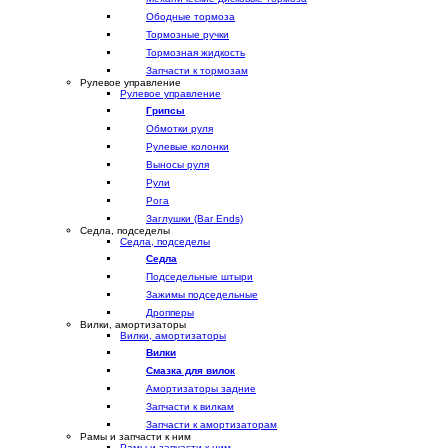
Ободные тормоза
Тормозные ручки
Тормозная жидкость
Запчасти к тормозам
Рулевое управление
Рулевое управление
Грипсы
Обмотки руля
Рулевые колонки
Выносы руля
Рули
Рога
Заглушки (Bar Ends)
Седла, подседелы
Седла, подседелы
Седла
Подседельные штыри
Зажимы подседельные
Дропперы
Вилки, амортизаторы
Вилки, амортизаторы
Вилки
Смазка для вилок
Амортизаторы задние
Запчасти к вилкам
Запчасти к амортизаторам
Рамы и запчасти к ним
Рамы и запчасти к ним