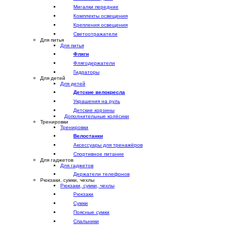
Мигалки передние
Комплекты освещения
Крепления освещения
Светоотражатели
Для питья
Для питья
Фляги
Флягодержатели
Гидраторы
Для детей
Для детей
Детские велокресла
Украшения на руль
Детские корзины
Дополнительные колёсики
Тренировки
Тренировки
Велостанки
Аксессуары для тренажёров
Спортивное питание
Для гаджетов
Для гаджетов
Держатели телефонов
Рюкзаки, сумки, чехлы
Рюкзаки, сумки, чехлы
Рюкзаки
Сумки
Поясные сумки
Спальники