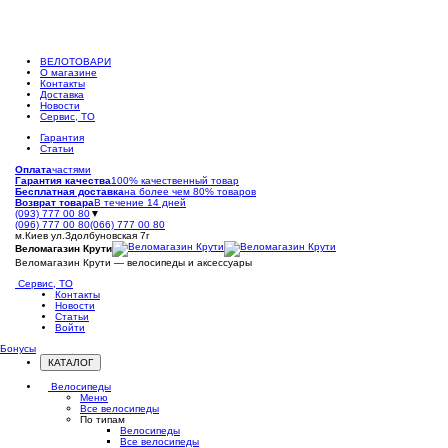
ВЕЛОТОВАРИ
О магазине
Контакты
Доставка
Новости
Сервис, ТО
Гарантия
Статьи
Оплата
частями
Гарантия качества
100% качественный товар
Бесплатная доставка
на более чем 80% товаров
Возврат товара
В течение 14 дней
(093) 777 00 80
▼
(096) 777 00 80
(066) 777 00 80
м.Киев ул.Здолбуновская 7г
Веломагазин Крути
Веломагазин Крути — велосипеды и аксессуары
Сервис, ТО
Контакты
Новости
Статьи
Войти
Бонусы
КАТАЛОГ
Открыть
меню
Велосипеды
Меню
Все велосипеды
По типам
Велосипеды
Все велосипеды