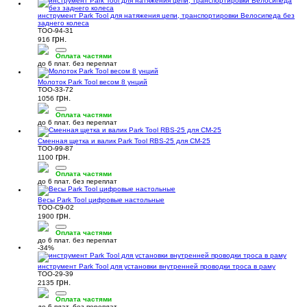
инструмент Park Tool для натяжения цепи, транспортировки Велосипеда без
заднего колеса
TOO-94-31
грн.
916
Очистители
Торцевые ключи
Оплата частями
до 6 плат. без переплат
(1)
(1)
Молоток Park Tool весом 8 унций
TOO-33-72
грн.
1056
Оплата частями
до 6 плат. без переплат
Сменная щетка и валик Park Tool RBS-25 для CM-25
TOO-99-87
грн.
1100
Оплата частями
до 6 плат. без переплат
Весы Park Tool цифровые настольные
TOO-C9-02
грн.
1900
Оплата частями
до 6 плат. без переплат
-34%
инструмент Park Tool для установки внутренней проводки троса в раму
TOO-29-39
грн.
2135
Оплата частями
до 6 плат. без переплат