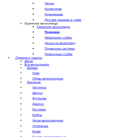
Чехлы
Косметички
Гермомешки
Детские рюкзаки и сумки
Хранение велосипеда
Хранение велосипеда
Подножки
Напольные стойки
Чехлы на велосипед
Подвесные системы
Ремонтные стойки
Одежда и защита
Меню
Вся велоодежда
Шлемы
Очки
Обувь велосипедная
Перчатки
Леггинсы
Шорты
Футболки
Джерси
Костюмы
Кофты
Носки велосипедные
Утепление
Кепки
Бахилы велосипедные