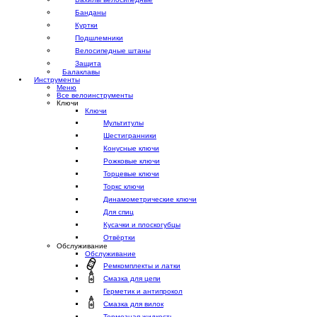
Банданы
Куртки
Подшлемники
Велосипедные штаны
Защита
Балаклавы
Инструменты
Меню
Все велоинструменты
Ключи
Ключи
Мультитулы
Шестигранники
Конусные ключи
Рожковые ключи
Торцевые ключи
Торкс ключи
Динамометрические ключи
Для спиц
Кусачки и плоскогубцы
Отвёртки
Обслуживание
Обслуживание
Ремкомплекты и латки
Смазка для цепи
Герметик и антипрокол
Смазка для вилок
Тормозная жидкость