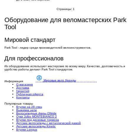
Страницы:
1
Оборудование для веломастерских Park
Tool
Мировой стандарт
Park Tool - лидер среди производителей велоинструментов.
Для профессионалов
Их оборудование используют мастерские по всему миру. Качество, долговечность и
удобство работы делают Park Tool стандартом.
Мировые вело бренды
Информация
О магазине
Доставка
Гарантия
Публичная оферта
Контакты
Популярные товары
Втулки на 28 спиц
Выжимка цепи
Велосипедные фары ONride
Очки Julbo MONTEBIANCO 2
Втулки под дисковые тормоза
Детские велосипеды с металлической рамой
Детские велосипеды Kinetic
Втулки Longus