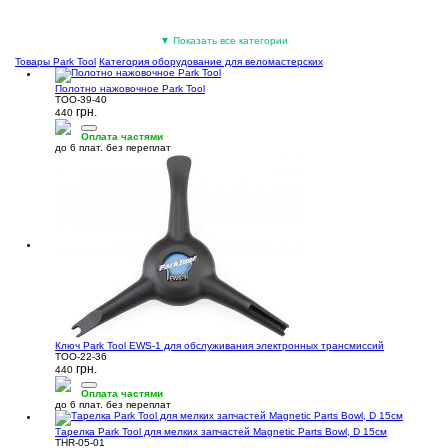
Шестигранники для велосипеда
Нарезка резьбы
Ремкомплекты и латки
▼ Показать все категории
(12)
(9)
(9)
Товары Park Tool
Категория оборудование для веломастерских
Полотно нажовочное Park Tool
TOO-39-40
грн.
440
Оплата частями
до 6 плат. без переплат
Инструмент для звёзд
Рожковые ключи
Кусачки и плоскогубцы
(7)
(7)
(6)
Пасты для сборки
Ремонтные стойки
Инструмент для тормозов
(4)
(4)
(3)
Ключ Park Tool EWS-1 для обслуживания электронных трансмиссий
TOO-22-36
грн.
440
Оплата частями
до 6 плат. без переплат
Тарелка Park Tool для мелких запчастей Magnetic Parts Bowl, D 15см
Инструмент для шатунов
Мойки цепи
Наборы для механика
THR-05-01