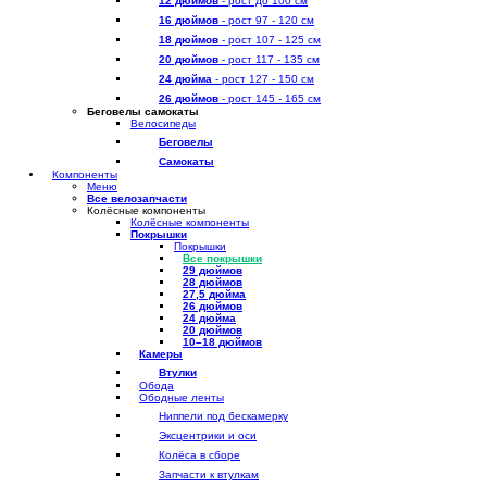
12 дюймов
- рост до 100 см
16 дюймов
- рост 97 - 120 см
18 дюймов
- рост 107 - 125 см
20 дюймов
- рост 117 - 135 см
24 дюйма
- рост 127 - 150 см
26 дюймов
- рост 145 - 165 см
Беговелы самокаты
Велосипеды
Беговелы
Самокаты
Компоненты
Меню
Все велозапчасти
Колёсные компоненты
Колёсные компоненты
Покрышки
Покрышки
Все покрышки
29 дюймов
28 дюймов
27,5 дюйма
26 дюймов
24 дюйма
20 дюймов
10–18 дюймов
Камеры
Втулки
Обода
Ободные ленты
Ниппели под бескамерку
Эксцентрики и оси
Колёса в сборе
Запчасти к втулкам