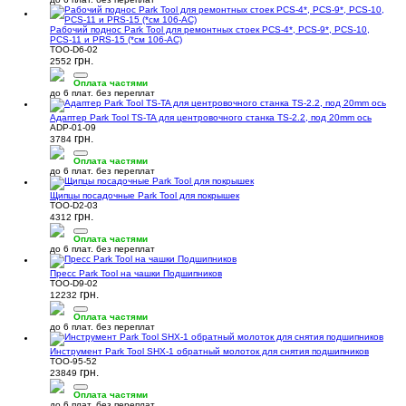
Рабочий поднос Park Tool для ремонтных стоек PCS-4*, PCS-9*, PCS-10,
PCS-11 и PRS-15 (*см 106-AC)
TOO-D6-02
грн.
2552
Оплата частями
до 6 плат. без переплат
Адаптер Park Tool TS-TA для центровочного станка TS-2.2, под 20mm ось
ADP-01-09
грн.
3784
Оплата частями
до 6 плат. без переплат
Щипцы посадочные Park Tool для покрышек
TOO-D2-03
грн.
4312
Оплата частями
до 6 плат. без переплат
Пресс Park Tool на чашки Подшипников
TOO-D9-02
грн.
12232
Оплата частями
до 6 плат. без переплат
Инструмент Park Tool SHX-1 обратный молоток для снятия подшипников
TOO-95-52
грн.
23849
Оплата частями
до 6 плат. без переплат