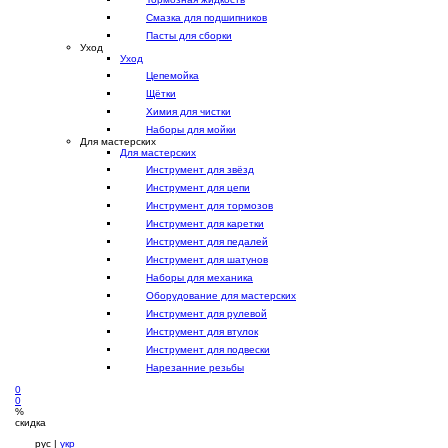
Смазка для подшипников
Пасты для сборки
Уход
Уход
Цепемойка
Щётки
Химия для чистки
Наборы для мойки
Для мастерских
Для мастерских
Инструмент для звёзд
Инструмент для цепи
Инструмент для тормозов
Инструмент для каретки
Инструмент для педалей
Инструмент для шатунов
Наборы для механика
Оборудование для мастерских
Инструмент для рулевой
Инструмент для втулок
Инструмент для подвески
Нарезанние резьбы
0
0
%
скидка
рус |
укр