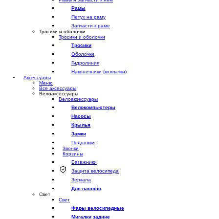
Рамы
Петух на раму
Запчасти к раме
Тросики и оболочки
Тросики и оболочки
Тросики
Оболочки
Гидролиния
Наконечники (колпачки)
Аксессуары
Меню
Все аксессуары
Велоаксессуары
Велоаксессуары
Велокомпьютеры
Насосы
Крылья
Замки
Подножки
Звонки
Корзины
Багажники
Защита велосипеда
Зеркала
Для насосів
Свет
Свет
Фары велосипедные
Мигалки задние